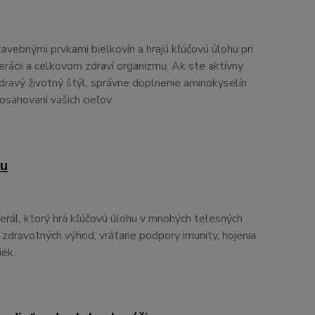
vebnými prvkami bielkovín a hrajú kľúčovú úlohu pri
rácii a celkovom zdraví organizmu. Ak ste aktívny
dravý životný štýl, správne doplnenie aminokyselín
sahovaní vašich cieľov.
ku
erál, ktorý hrá kľúčovú úlohu v mnohých telesných
 zdravotných výhod, vrátane podpory imunity, hojenia
iek.