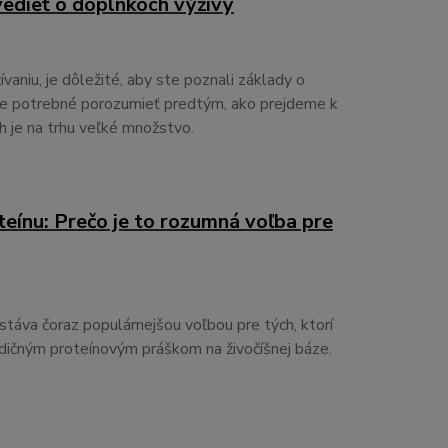
vedieť o doplnkoch výživy
vaniu, je dôležité, aby ste poznali základy o
je potrebné porozumieť predtým, ako prejdeme k
 je na trhu veľké množstvo.
eínu: Prečo je to rozumná voľba pre
stáva čoraz populárnejšou voľbou pre tých, ktorí
radičným proteínovým práškom na živočíšnej báze.