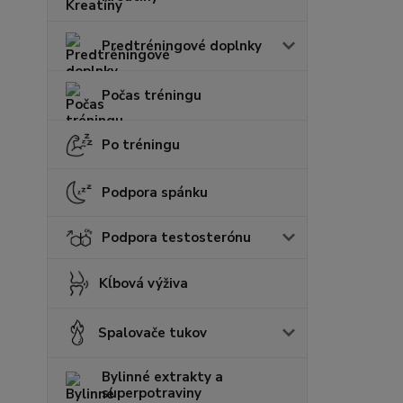
Predtréningové doplnky
Počas tréningu
Po tréningu
Podpora spánku
Podpora testosterónu
Kĺbová výživa
Spalovače tukov
Bylinné extrakty a
superpotraviny