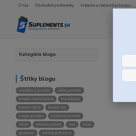
O nás
Obchodné podmienky
Vrátenie a reklamácia tovaru
Úvod
Kategórie blogu
Blog
Štítky blogu
srvátkový proteín
whey protein
Najn
kreatin monohydrat
kre alkalyn
kreatin nitrat
kreatin hcl
vegan protein
rastlinný proteín
zinok
aminokyseliny
eaa
bcaa
glutamin
zelené potraviny