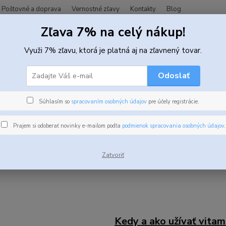
Poštovné a doprava
Vernostné zľavy
Kontakty
Blog
Zľava 7% na celý nákup!
Hľadať
Využi 7% zľavu, ktorá je platná aj na zľavnený tovar.
Odoslať
Blog
Súhlasím so
spracovaním osobných údajov
pre účely registrácie.
Prajem si odoberať novinky e-mailom podľa
podmienok spracovania osobných údajov
.
ovšie články
Zatvoriť
Kedy a ako užívať vitam