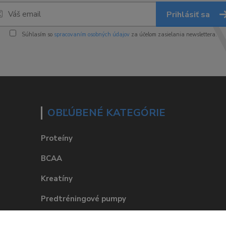
Prihlásiť sa
Súhlasím so
spracovaním osobných údajov
za účelom zasielania newslettera.
OBĽÚBENÉ KATEGÓRIE
Proteíny
BCAA
Kreatíny
Predtréningové pumpy
Fitness potraviny