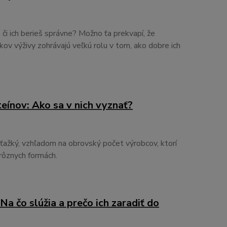
tý, či ich berieš správne? Možno ťa prekvapí, že
ov výživy zohrávajú veľkú rolu v tom, ako dobre ich
eínov: Ako sa v nich vyznať?
ťažký, vzhľadom na obrovský počet výrobcov, ktorí
rôznych formách.
Na čo slúžia a prečo ich zaradiť do