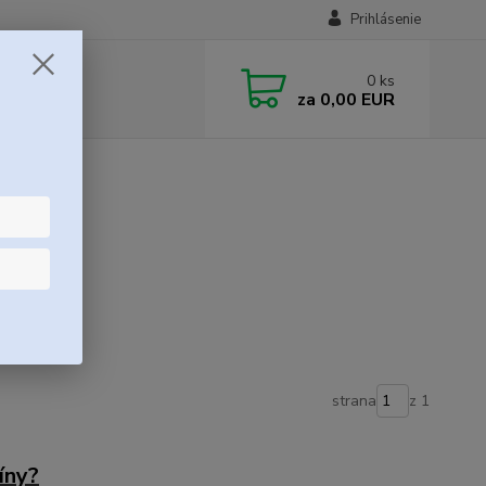
Prihlásenie
0
ks
za
0,00 EUR
strana
z 1
íny?