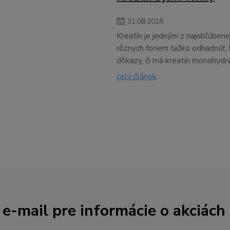
31
.
08
.
2018
Kreatín je jedným z najobľúben
rôznych foriem ťažko odhadnúť, 
dôkazy, či má kreatín monohydr
celý článok
 e-mail pre informácie o akciách