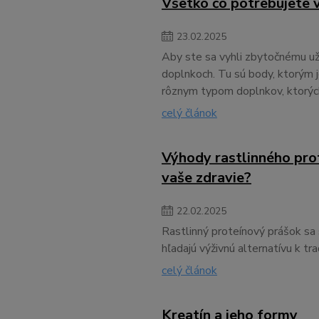
Všetko čo potrebujete 
23
.
02
.
2025
Aby ste sa vyhli zbytočnému uží
doplnkoch. Tu sú body, ktorým 
rôznym typom doplnkov, ktorých
celý článok
Výhody rastlinného prot
vaše zdravie?
22
.
02
.
2025
Rastlinný proteínový prášok sa 
hľadajú výživnú alternatívu k t
celý článok
Kreatín a jeho formy