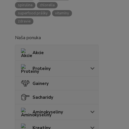
spirulina
chlorella
superfood prášky
vitamíny
zdravie
Naša ponuka
Akcie
Proteíny
Gainery
Sacharidy
Aminokyseliny
Kreatíny