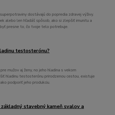
superpotraviny dostávajú do popredia zdravej výživy.
ovek alebo len hľadáš spôsob, ako si zlepšiť imunitu a
byť presne to, čo tvoje telo potrebuje.
hladinu testosterónu?
pre mužov aj ženy, no jeho hladina s vekom
šiť hladinu testosterónu prirodzenou cestou, existuje
ako podporiť jeho produkciu.
, základný stavebný kameň svalov a