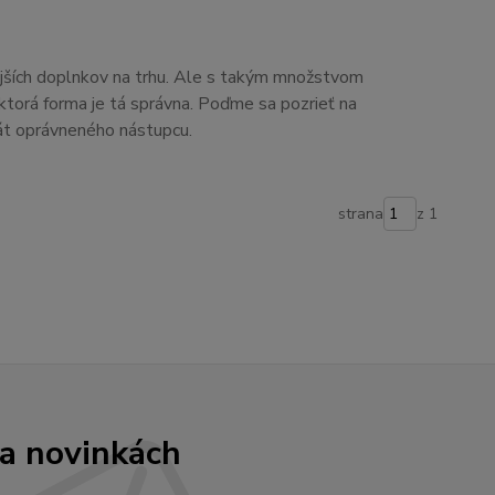
ejších doplnkov na trhu. Ale s takým množstvom
ktorá forma je tá správna. Poďme sa pozrieť na
át oprávneného nástupcu.
strana
z 1
 a novinkách