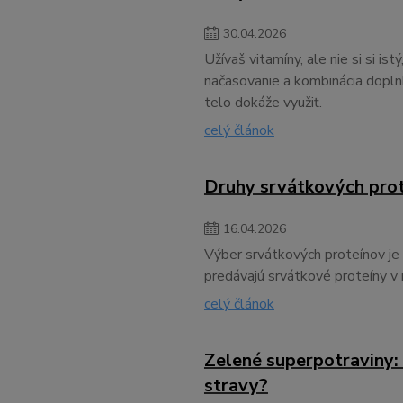
30
.
04
.
2026
Užívaš vitamíny, ale nie si si is
načasovanie a kombinácia doplnk
telo dokáže využiť.
celý článok
Druhy srvátkových prot
16
.
04
.
2026
Výber srvátkových proteínov je 
predávajú srvátkové proteíny v 
celý článok
Zelené superpotraviny: 
stravy?