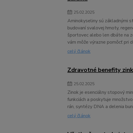
25
.
02
.
2025
Aminokyseliny sú základnými sta
budovaní svalovej hmoty, regene
športovec alebo len dbáte na z
vám môže výrazne pomôcť pri do
celý článok
Zdravotné benefity zin
25
.
02
.
2025
Zinok je esenciálny stopový min
funkciách a poskytuje množstvo
rán, syntézy DNA a delenia bun
celý článok