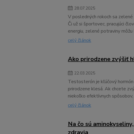
28
.
07
.
2025
V posledných rokoch sa zelené 
Či už si športovec, pracujúci čl
energiu, zelené potraviny môžu 
celý článok
Ako prirodzene zvýšiť 
22
.
03
.
2025
Testosterón je kľúčový hormón 
prirodzene klesá. Ak chcete zvý
niekoľko efektívnych spôsobov, 
celý článok
Na čo sú aminokyseliny
zdravia