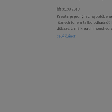
31
.
08
.
2018
Kreatín je jedným z najobľúben
rôznych foriem ťažko odhadnúť, 
dôkazy, či má kreatín monohydr
celý článok