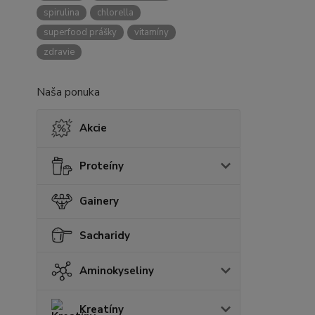
spirulina
chlorella
superfood prášky
vitamíny
zdravie
Naša ponuka
Akcie
Proteíny
Gainery
Sacharidy
Aminokyseliny
Kreatíny