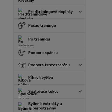
Predtréningové doplnky
Počas tréningu
Po tréningu
Podpora spánku
Podpora testosterónu
Kĺbová výživa
Spalovače tukov
Bylinné extrakty a
superpotraviny