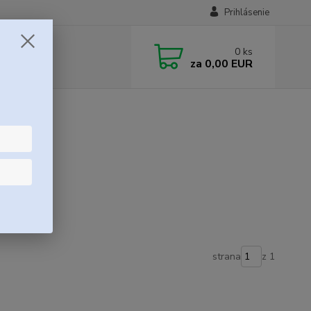
Prihlásenie
0
ks
za
0,00 EUR
strana
z 1