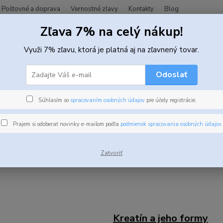
Poštovné a doprava
Vernostné zľavy
Kontakty
Blog
Zľava 7% na celý nákup!
Hľadať
Využi 7% zľavu, ktorá je platná aj na zľavnený tovar.
Odoslať
Blog
Súhlasím so
spracovaním osobných údajov
pre účely registrácie.
Prajem si odoberať novinky e-mailom podľa
podmienok spracovania osobných údajov
.
ovšie články
Zatvoriť
Kreatín a jeho formy