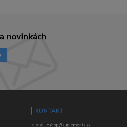
 a novinkách
KONTAKT
e-mail
:
eshop@suplements.sk