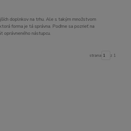
ejších doplnkov na trhu. Ale s takým množstvom
ktorá forma je tá správna. Poďme sa pozrieť na
át oprávneného nástupcu.
strana
z 1