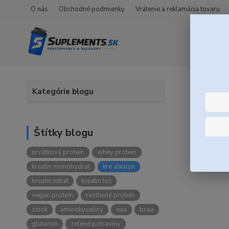
O nás
Obchodné podmienky
Vrátenie a reklamácia tovaru
Úvod
Kategórie blogu
Blog
Štítky blogu
srvátkový proteín
whey protein
Najn
kreatin monohydrat
kre alkalyn
kreatin nitrat
kreatin hcl
vegan protein
rastlinný proteín
zinok
aminokyseliny
eaa
bcaa
glutamin
zelené potraviny