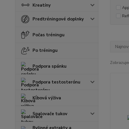
Kreatíny
App
Ref
Predtréningové doplnky
Počas tréningu
Najnov
Po tréningu
Zobrazuje
Podpora spánku
Podpora testosterónu
Kĺbová výživa
Spalovače tukov
Bylinné extrakty a