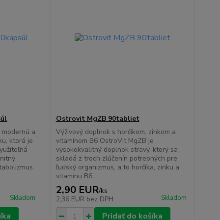
úl
Ostrovit MgZB 90tabliet
e modernú a
Výživový doplnok s horčíkom, zinkom a
u, ktorá je
vitamínom B6 OstroVit MgZB je
yužiteľná
vysokokvalitný doplnok stravy, ktorý sa
nitný
skladá z troch zlúčenín potrebných pre
etabolizmus
ľudský organizmus, a to horčíka, zinku a
vitamínu B6 ...
2,90 EUR
/
ks
Skladom
Skladom
2,36 EUR
bez DPH
íka
Pridať do košíka