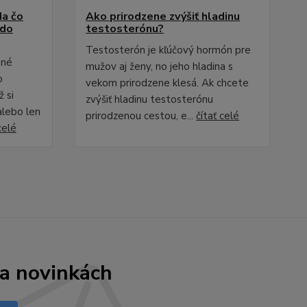
Na čo
Ako prirodzene zvýšiť hladinu
 do
testosterónu?
Testosterón je kľúčový hormón pre
ené
mužov aj ženy, no jeho hladina s
o
vekom prirodzene klesá. Ak chcete
ž si
zvýšiť hladinu testosterónu
alebo len
prirodzenou cestou, e...
čítať celé
celé
 a novinkách