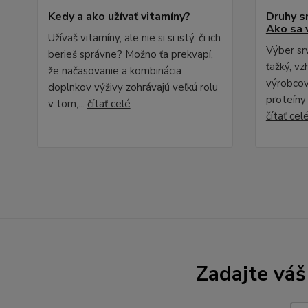
Kedy a ako užívať vitamíny?
Druhy s
Ako sa v
Užívaš vitamíny, ale nie si si istý, či ich
Výber sr
berieš správne? Možno ťa prekvapí,
ťažký, v
že načasovanie a kombinácia
výrobcov
doplnkov výživy zohrávajú veľkú rolu
proteíny
v tom,...
čítať celé
čítať cel
Zadajte váš