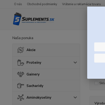
O nás
Obchodné podmienky
Vrátenie a reklamácia tovaru
Naša ponuka
Úvod
V
Zino
Akcie
Proteíny
Cena:
Gainery
Skl
Sacharidy
Aminokyseliny
Výrob