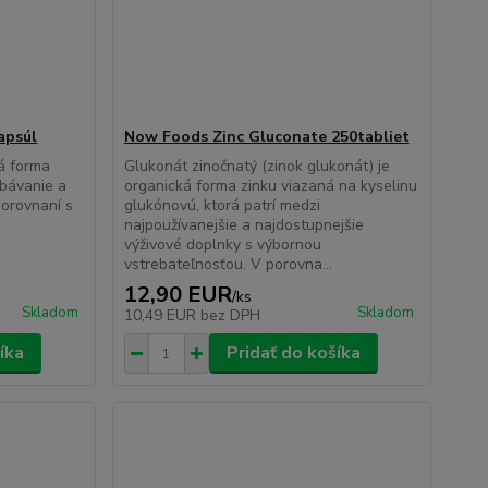
apsúl
Now Foods Zinc Gluconate 250tabliet
á forma
Glukonát zinočnatý (zinok glukonát) je
ebávanie a
organická forma zinku viazaná na kyselinu
porovnaní s
glukónovú, ktorá patrí medzi
najpoužívanejšie a najdostupnejšie
výživové doplnky s výbornou
vstrebateľnosťou. V porovna...
12,90 EUR
/
ks
Skladom
Skladom
10,49 EUR
bez DPH
íka
Pridať do košíka