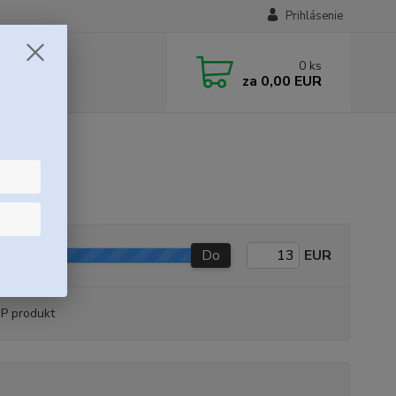
Prihlásenie
0
ks
za
0,00 EUR
Do
EUR
P produkt