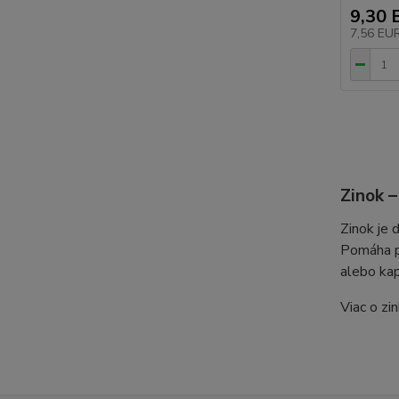
9,30 
7,56 EU
Zinok –
Zinok je 
Pomáha pr
alebo kap
Viac o zi