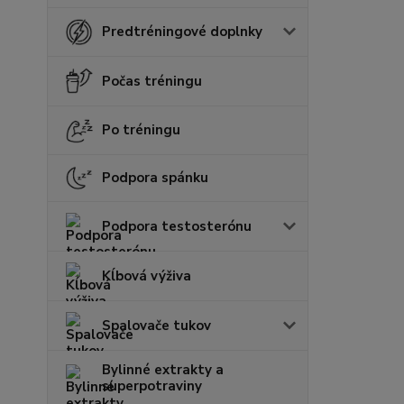
Predtréningové doplnky
Počas tréningu
Po tréningu
Podpora spánku
Podpora testosterónu
Kĺbová výživa
Spalovače tukov
Bylinné extrakty a
superpotraviny