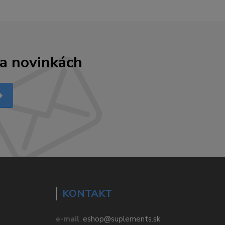
 a novinkách
KONTAKT
e-mail
:
eshop@suplements.sk