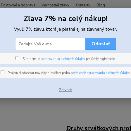
Poštovné a doprava
Vernostné zľavy
Kontakty
Blog
Zľava 7% na celý nákup!
Hľadať
Využi 7% zľavu, ktorá je platná aj na zľavnený tovar.
Odoslať
Blog
Súhlasím so
spracovaním osobných údajov
pre účely registrácie.
Prajem si odoberať novinky e-mailom podľa
podmienok spracovania osobných údajov
.
ovšie články
Zatvoriť
Druhy srvátkových prot