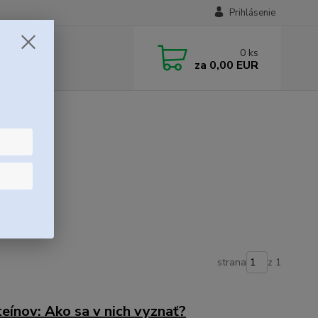
Prihlásenie
0
ks
za
0,00 EUR
strana
z 1
eínov: Ako sa v nich vyznať?