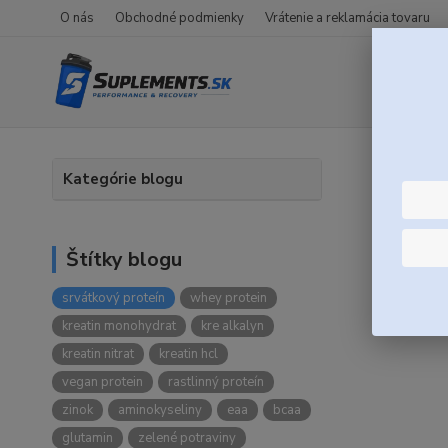
O nás
Obchodné podmienky
Vrátenie a reklamácia tovaru
Úvod
Kategórie blogu
Blog
Štítky blogu
srvátkový proteín
whey protein
Najn
kreatin monohydrat
kre alkalyn
kreatin nitrat
kreatin hcl
vegan protein
rastlinný proteín
zinok
aminokyseliny
eaa
bcaa
glutamin
zelené potraviny