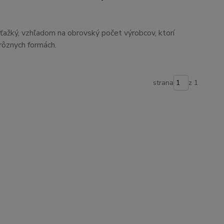
ťažký, vzhľadom na obrovský počet výrobcov, ktorí
rôznych formách.
strana
z 1