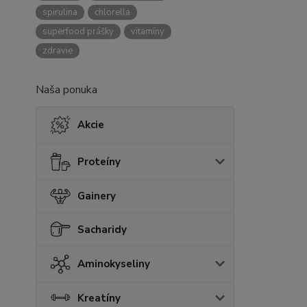
spirulina
chlorella
superfood prášky
vitamíny
zdravie
Naša ponuka
Akcie
Proteíny
Gainery
Sacharidy
Aminokyseliny
Kreatíny