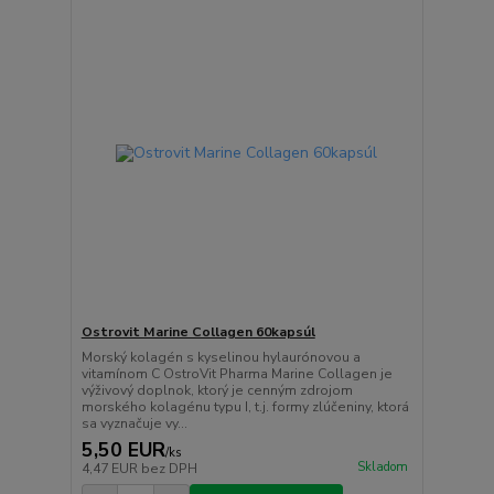
Ostrovit Marine Collagen 60kapsúl
Morský kolagén s kyselinou hylaurónovou a
vitamínom C OstroVit Pharma Marine Collagen je
výživový doplnok, ktorý je cenným zdrojom
morského kolagénu typu I, t.j. formy zlúčeniny, ktorá
sa vyznačuje vy...
5,50 EUR
/
ks
Skladom
4,47 EUR
bez DPH