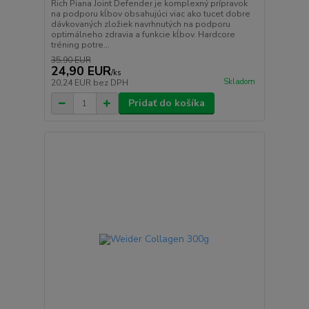
Rich Piana Joint Defender je komplexný prípravok
na podporu kĺbov obsahujúci viac ako tucet dobre
dávkovaných zložiek navrhnutých na podporu
optimálneho zdravia a funkcie kĺbov. Hardcore
tréning potre...
35,90 EUR
24,90 EUR
/
ks
Skladom
20,24 EUR
bez DPH
Pridať do košíka