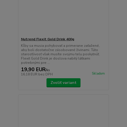
Nutrend Flexit Gold Drink 400g
Kĺby sa musia pohybovať a primerane zaťažené,
aby boli dostatočne zásobované živinami. Túto
starostlivosť však musíte svojmu telu poskytnúť.
Flexit Gold Drink je doslova nabitý látkami
potrebnými pre ...
19,90 EUR
/
ks
Skladom
16,18 EUR
bez DPH
Zvoliť variant