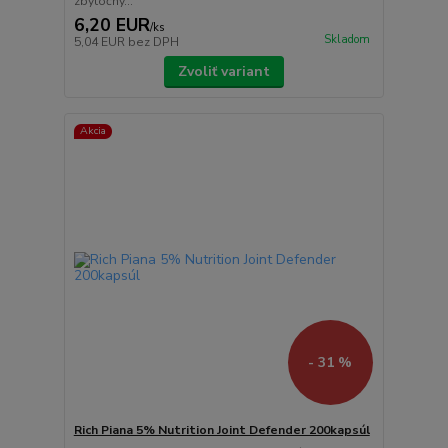
zbytočný...
6,20 EUR
/
ks
Skladom
5,04 EUR
bez DPH
Zvoliť variant
Akcia
- 31 %
Rich Piana 5% Nutrition Joint Defender 200kapsúl