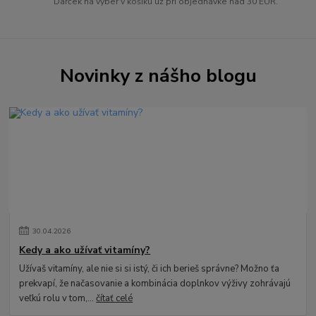
Darček na výber v košíku už pri objednávke nad 30 EUR.
Novinky z nášho blogu
30
.
04
.
2026
Kedy a ako užívať vitamíny?
Užívaš vitamíny, ale nie si si istý, či ich berieš správne? Možno ťa
prekvapí, že načasovanie a kombinácia doplnkov výživy zohrávajú
veľkú rolu v tom,...
čítať celé