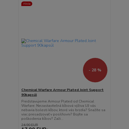
Akcia
- 28 %
Chemical Warfare Armour Plated Joint Support
90kapsúl
Predstavujeme Armour Plated od Chemical
Warfare: Nezastaviteľná kĺbová výživa Už vás
nebavia bolesti kĺbov, ktoré vás brzdia? Snažíte sa
viac presadzovať v posilňovni? Bojíte sa
poškodenia kĺbov? Zaži...
24,90 EUR