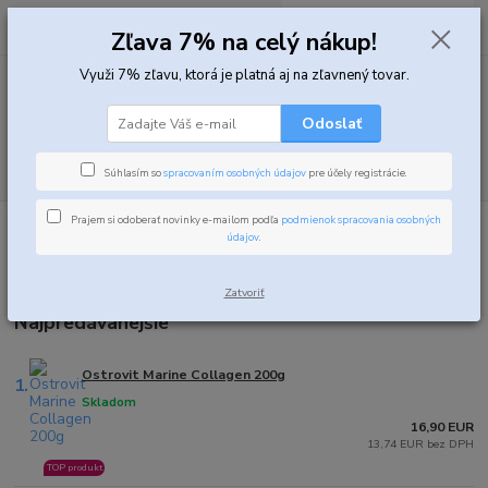
0
ks
za
0,00 EUR
Zľava 7% na celý nákup!
Využi 7% zľavu, ktorá je platná aj na zľavnený tovar.
Menu
Odoslať
Hľadať
Súhlasím so
spracovaním osobných údajov
pre účely registrácie.
Prajem si odoberať novinky e-mailom podľa
podmienok spracovania osobných
Úvod
Kĺbová výživa
údajov
.
Kĺbová výživa
Zatvoriť
Najpredávanejšie
Ostrovit Marine Collagen 200g
1.
Skladom
16,90 EUR
13,74 EUR bez DPH
TOP produkt