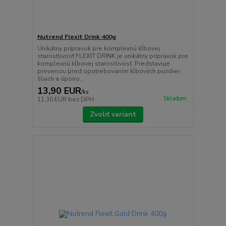
Nutrend Flexit Drink 400g
Unikátny prípravok pre komplexnú kĺbovej
starostlivosť FLEXIT DRINK je unikátny prípravok pre
komplexnú kĺbovej starostlivosť. Predstavuje
prevenciu pred opotrebovaním kĺbových puzdier,
šliach a úpono...
13,90 EUR
/
ks
Skladom
11,30 EUR
bez DPH
Zvoliť variant