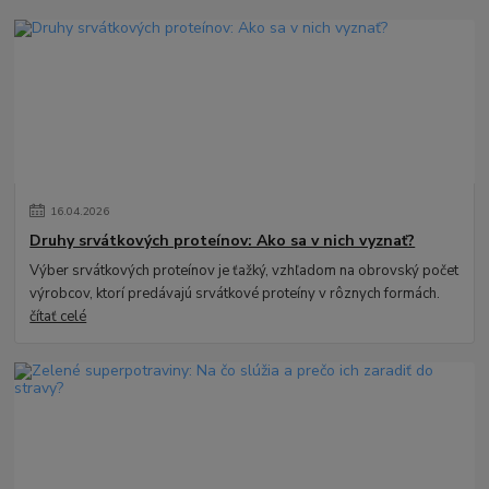
16
.
04
.
2026
Druhy srvátkových proteínov: Ako sa v nich vyznať?
Výber srvátkových proteínov je ťažký, vzhľadom na obrovský počet
výrobcov, ktorí predávajú srvátkové proteíny v rôznych formách.
čítať celé