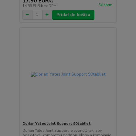
17,90 EUR
/
ks
Skladom
14,55 EUR
bez DPH
Pridať do košíka
Dorian Yates Joint Support 90tabliet
Dorian Yates Joint Support je vyvinutý tak, aby
poskytoval kompletnú podporu kĺbov a kombinuje