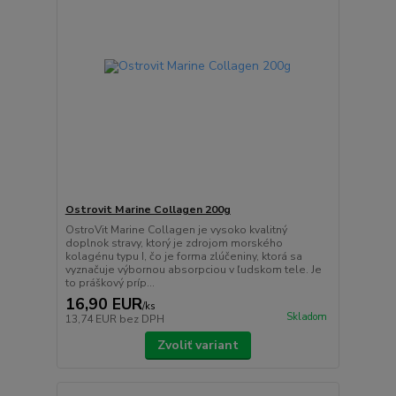
Ostrovit Marine Collagen 200g
OstroVit Marine Collagen je vysoko kvalitný
doplnok stravy, ktorý je zdrojom morského
kolagénu typu I, čo je forma zlúčeniny, ktorá sa
vyznačuje výbornou absorpciou v ľudskom tele. Je
to práškový príp...
16,90 EUR
/
ks
Skladom
13,74 EUR
bez DPH
Zvoliť variant