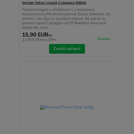
Dorian Yates Liquid Collagen 500ml
Tekutý kolagén s vitamínom C a kyselinou
hylaúronovou Moderný spôsob života znamená, že
mnohí z nás žijú vo vysokom strese. Ak ste to vy,
potom Liquid Collagen od DY Nutrition musí mať
každý, kto chce...
15,90 EUR
/
ks
Skladom
12,93 EUR
bez DPH
Zvoliť variant