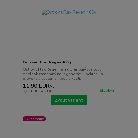
Ostrovit Flex Regen 400g
Ostrovit Flex Regen je multifunkčný výživový
doplnok zameraný na regeneráciu, ochranu a
prevenciu systému kĺbov a kostí.
11,90 EUR
/
ks
Skladom
9,67 EUR
bez DPH
Zvoliť variant
TOP produkt