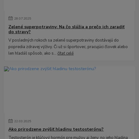
28
.
07
.
2025
Zelené superpotraviny: Na čo slúžia a prečo ich zaradiť
do stravy?
V posledných rokoch sa zelené superpotraviny dostávajú do
popredia zdravej výživy. Či už si športovec, pracujúci človek alebo
len hľadáš spôsob, ako s...
čítať celé
22
.
03
.
2025
Ako prirodzene zvýšiť hladinu testosterónu?
Testosterón je kľúčový hormón pre mužov aj ženy, no jeho hladina