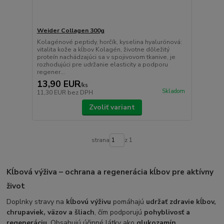
Weider Collagen 300g
Kolagénové peptidy, horčík, kyselina hyalurónová:
vitalita kože a kĺbov Kolagén, životne dôležitý
proteín nachádzajúci sa v spojivovom tkanive, je
rozhodujúci pre udržanie elasticity a podporu
regener...
13,90 EUR
/
ks
Skladom
11,30 EUR
bez DPH
Zvoliť variant
strana
z 1
Kĺbová výživa – ochrana a regenerácia kĺbov pre aktívny
život
Doplnky stravy na
kĺbovú výživu
pomáhajú
udržať zdravie kĺbov,
chrupaviek, väzov a šliach
, čím podporujú
pohyblivosť a
regeneráciu
. Obsahujú účinné látky ako
glukozamín,