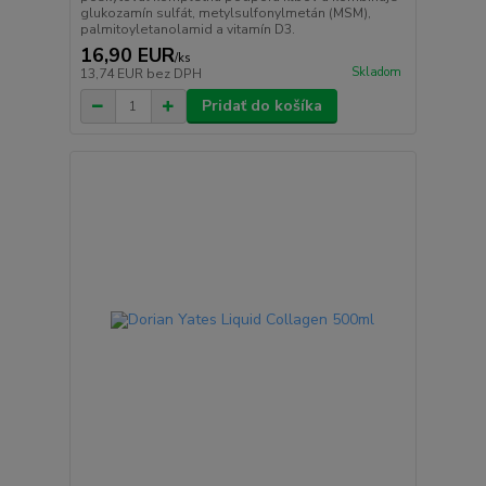
glukozamín sulfát, metylsulfonylmetán (MSM),
palmitoyletanolamid a vitamín D3.
16,90 EUR
/
ks
Skladom
13,74 EUR
bez DPH
Pridať do košíka