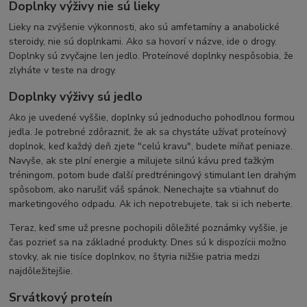
Doplnky výživy nie sú lieky
Lieky na zvýšenie výkonnosti, ako sú amfetamíny a anabolické
steroidy, nie sú doplnkami. Ako sa hovorí v názve, ide o drogy.
Doplnky sú zvyčajne len jedlo. Proteínové doplnky nespôsobia, že
zlyháte v teste na drogy.
Doplnky výživy sú jedlo
Ako je uvedené vyššie, doplnky sú jednoducho pohodlnou formou
jedla. Je potrebné zdôrazniť, že ak sa chystáte užívať proteínový
doplnok, keď každý deň zjete "celú kravu", budete míňať peniaze.
Navyše, ak ste plní energie a milujete silnú kávu pred ťažkým
tréningom, potom bude ďalší predtréningový stimulant len drahým
spôsobom, ako narušiť váš spánok. Nenechajte sa vtiahnuť do
marketingového odpadu. Ak ich nepotrebujete, tak si ich neberte.
Teraz, keď sme už presne pochopili dôležité poznámky vyššie, je
čas pozrieť sa na základné produkty. Dnes sú k dispozícii možno
stovky, ak nie tisíce doplnkov, no štyria nižšie patria medzi
najdôležitejšie.
Srvátkový proteín