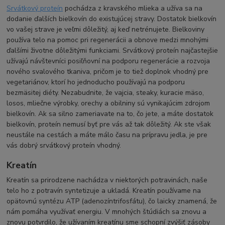
Srvátkový proteín
pochádza z kravského mlieka a užíva sa na
dodanie ďalších bielkovín do existujúcej stravy. Dostatok bielkovín
vo vašej strave je veľmi dôležitý, aj keď netrénujete. Bielkoviny
používa telo na pomoc pri regenerácii a obnove medzi mnohými
ďalšími životne dôležitými funkciami. Srvátkový proteín najčastejšie
užívajú návštevníci posiľňovní na podporu regenerácie a rozvoja
nového svalového tkaniva, pričom je to tiež doplnok vhodný pre
vegetariánov, ktorí ho jednoducho používajú na podporu
bezmäsitej diéty. Nezabudnite, že vajcia, steaky, kuracie mäso,
losos, mliečne výrobky, orechy a obilniny sú vynikajúcim zdrojom
bielkovín. Ak sa silno zameriavate na to, čo jete, a máte dostatok
bielkovín, proteín nemusí byť pre vás až tak dôležitý. Ak ste však
neustále na cestách a máte málo času na prípravu jedla, je pre
vás dobrý srvátkový proteín vhodný.
Kreatín
Kreatín sa prirodzene nachádza v niektorých potravinách, naše
telo ho z potravín syntetizuje a ukladá. Kreatín používame na
opätovnú syntézu ATP (adenozíntrifosfátu), čo laicky znamená, že
nám pomáha využívať energiu. V mnohých štúdiách sa znovu a
znovu potvrdilo, že užívaním kreatínu sme schopní zvýšiť zásoby