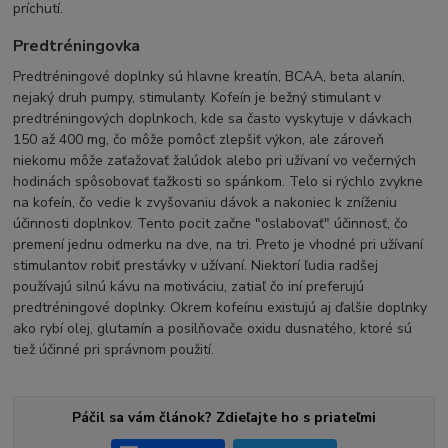
príchutí.
Predtréningovka
Predtréningové doplnky sú hlavne kreatín, BCAA, beta alanín,
nejaký druh pumpy, stimulanty.
Kofeín je bežný stimulant v
predtréningových doplnkoch, kde sa často vyskytuje v dávkach
150 až 400 mg, čo môže pomôcť zlepšiť výkon, ale zároveň
niekomu môže zaťažovať žalúdok alebo pri užívaní vo večerných
hodinách spôsobovať ťažkosti so spánkom. Telo si rýchlo zvykne
na kofeín, čo vedie k zvyšovaniu dávok a nakoniec k zníženiu
účinnosti doplnkov.
Tento pocit začne "oslabovať" účinnosť, čo
premení jednu odmerku na dve, na tri. Preto je vhodné pri užívaní
stimulantov robiť prestávky v užívaní.
Niektorí ľudia radšej
používajú silnú kávu na motiváciu, zatiaľ čo iní preferujú
predtréningové doplnky. Okrem kofeínu existujú aj ďalšie doplnky
ako rybí olej, glutamín a posilňovače oxidu dusnatého, ktoré sú
tiež účinné pri správnom použití.
Páčil sa vám článok? Zdieľajte ho s priateľmi