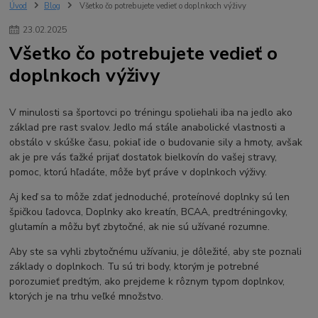
Úvod
Blog
Všetko čo potrebujete vedieť o doplnkoch výživy
23
.
02
.
2025
Všetko čo potrebujete vedieť o
doplnkoch výživy
V minulosti sa športovci po tréningu spoliehali iba na jedlo ako
základ pre rast svalov. Jedlo má stále anabolické vlastnosti a
obstálo v skúške času, pokiaľ ide o budovanie sily a hmoty, avšak
ak je pre vás ťažké prijať dostatok bielkovín do vašej stravy,
pomoc, ktorú hľadáte, môže byť práve v doplnkoch výživy.
Aj keď sa to môže zdať jednoduché, proteínové doplnky sú len
špičkou ľadovca, Doplnky ako kreatín, BCAA, predtréningovky,
glutamín a môžu byť zbytočné, ak nie sú užívané rozumne.
Aby ste sa vyhli zbytočnému užívaniu, je dôležité, aby ste poznali
základy o doplnkoch. Tu sú tri body, ktorým je potrebné
porozumieť predtým, ako prejdeme k rôznym typom doplnkov,
ktorých je na trhu veľké množstvo.