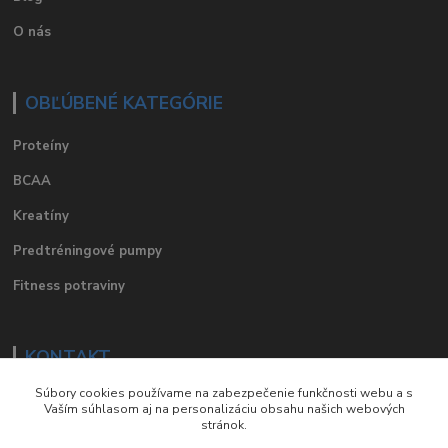
O nás
OBĽÚBENÉ KATEGÓRIE
Proteíny
BCAA
Kreatíny
Predtréningové pumpy
Fitness potraviny
KONTAKT
Súbory cookies používame na zabezpečenie funkčnosti webu a s
e-mail
:
eshop@suplements.sk
Vaším súhlasom aj na personalizáciu obsahu našich webových
stránok.
facebook
:
suplements.sk