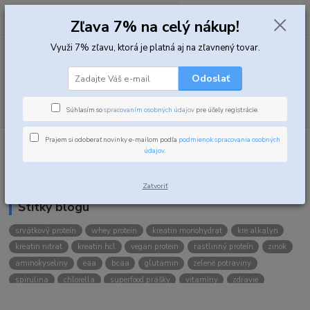
0
ks
za
0,00 EUR
Zľava 7% na celý nákup!
Využi 7% zľavu, ktorá je platná aj na zľavnený tovar.
Menu
Odoslať
Hľadať
Súhlasím so
spracovaním osobných údajov
pre účely registrácie.
Prajem si odoberať novinky e-mailom podľa
podmienok spracovania osobných
údajov
.
Kategórie blogu
Zatvoriť
Štítky blogu
srvátkový proteín
whey protein
kreatin monohydrat
kre alkalyn
kreatin nitrat
kreatin hcl
vegan protein
rastlinný proteín
zinok
aminokyseliny
eaa
bcaa
glutamin
zelené potraviny
spirulina
chlorella
superfood prášky
vitamíny
zdravie