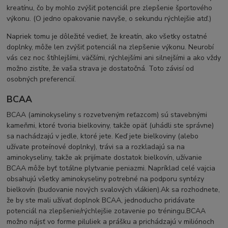
kreatínu, čo by mohlo zvýšiť potenciál pre zlepšenie športového
výkonu. (O jedno opakovanie navyše, o sekundu rýchlejšie atď.)
Napriek tomu je dôležité vedieť, že kreatín, ako všetky ostatné
doplnky, môže len zvýšiť potenciál na zlepšenie výkonu. Neurobí
vás cez noc štíhlejšími, väčšími, rýchlejšími ani silnejšími a ako vždy
možno zistíte, že vaša strava je dostatočná. Toto závisí od
osobných preferencií.
BCAA
BCAA (aminokyseliny s rozvetveným reťazcom) sú stavebnými
kameňmi, ktoré tvoria bielkoviny, takže opäť (uhádli ste správne)
sa nachádzajú v jedle, ktoré jete. Keď jete bielkoviny (alebo
užívate proteínové doplnky), trávi sa a rozkladajú sa na
aminokyseliny, takže ak prijímate dostatok bielkovín, užívanie
BCAA môže byť totálne plytvanie peniazmi. N
apríklad celé vajcia
obsahujú všetky aminokyseliny potrebné na podporu syntézy
bielkovín (budovanie nových svalových vlákien).
Ak sa rozhodnete,
že by ste mali užívať doplnok BCAA, jednoducho pridávate
potenciál na zlepšenie/rýchlejšie zotavenie po tréningu.
BCAA
možno nájsť vo forme piluliek a prášku a prichádzajú v miliónoch