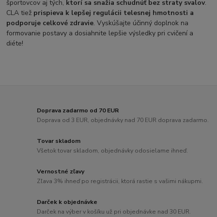
športovcov aj tých,
ktorí sa snažia schudnúť bez straty svalov
.
CLA tiež
prispieva k lepšej regulácii telesnej hmotnosti a
podporuje celkové zdravie
. Vyskúšajte účinný doplnok na
formovanie postavy a dosiahnite lepšie výsledky pri cvičení a
diéte!
Doprava zadarmo od 70 EUR
Doprava od 3 EUR, objednávky nad 70 EUR doprava zadarmo.
Tovar skladom
Všetok tovar skladom, objednávky odosielame ihneď.
Vernostné zľavy
Zľava 3% ihneď po registrácii, ktorá rastie s vašimi nákupmi.
Darček k objednávke
Darček na výber v košíku už pri objednávke nad 30 EUR.