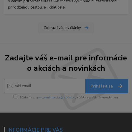
s vekom prirodzene klesá. Ak chcete zvýšiť hladinu testosterónu
prirodzenou cestou, e...
čítať celé
Zobraziť všetky články
Zadajte váš e-mail pre informácie
o akciách a novinkách
Prihlásiť sa
Súhlasím so
spracovaním osobných údajov
za účelom zasielania newslettera.
INFORMÁCIE PRE VÁS