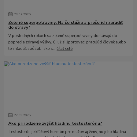
28
.
07
.
2025
Zelené superpotraviny: Na čo slúžia a prečo ich zaradiť
do stravy?
V posledných rokoch sa zelené superpotraviny dostávajú do
popredia zdravej výživy. Či už si športovec, pracujúci človek alebo
len hľadáš spôsob, ako s...
čítať celé
22
.
03
.
2025
Ako prirodzene zvýšiť hladinu testosterónu?
Testosterón je kľúčový hormón pre mužov aj ženy, no jeho hladina