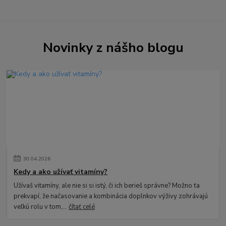
Novinky z nášho blogu
30
.
04
.
2026
Kedy a ako užívať vitamíny?
Užívaš vitamíny, ale nie si si istý, či ich berieš správne? Možno ťa
prekvapí, že načasovanie a kombinácia doplnkov výživy zohrávajú
veľkú rolu v tom,...
čítať celé