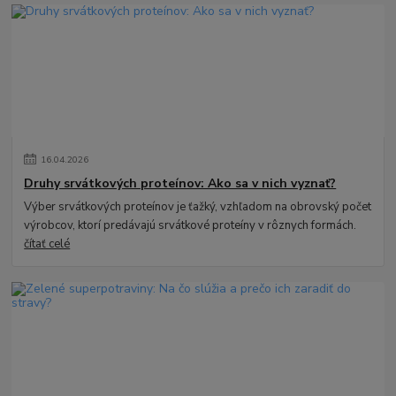
16
.
04
.
2026
Druhy srvátkových proteínov: Ako sa v nich vyznať?
Výber srvátkových proteínov je ťažký, vzhľadom na obrovský počet
výrobcov, ktorí predávajú srvátkové proteíny v rôznych formách.
čítať celé