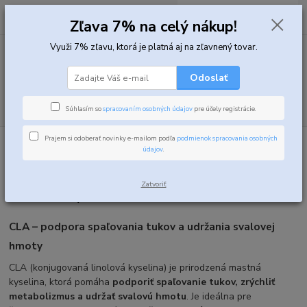
0
ks
za
0,00 EUR
Zľava 7% na celý nákup!
Využi 7% zľavu, ktorá je platná aj na zľavnený tovar.
Menu
Odoslať
Hľadať
Súhlasím so
spracovaním osobných údajov
pre účely registrácie.
Prajem si odoberať novinky e-mailom podľa
podmienok spracovania osobných
Úvod
Spalovače tukov
CLA
údajov
.
CLA (konjugovaná kyselina
Zatvoriť
linolová)
CLA – podpora spaľovania tukov a udržania svalovej
hmoty
CLA (konjugovaná linolová kyselina) je prirodzená mastná
kyselina, ktorá pomáha
podporiť spaľovanie tukov, zrýchliť
metabolizmus a udržať svalovú hmotu
. Je ideálna pre