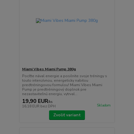
Miami Vibes Miami Pump 380g
Pocíťte nával energie a posilnite svoje tréningy s
touto intenzívnou, energeticky nabitou
predtréningovou formulou! Miami Vibes Miami
Pump je predtréningový doplnok pre
nezastaviteľnú energiu, vytrval...
19,90 EUR
/
ks
Skladom
16,18 EUR
bez DPH
Zvoliť variant