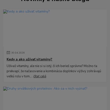
30
.
04
.
2026
Kedy a ako užívať vitamíny?
Užívaš vitamíny, ale nie si si istý, či ich berieš správne? Možno ťa
prekvapí, že načasovanie a kombinácia doplnkov výživy zohrávajú
veľkú rolu v tom,...
čítať celé