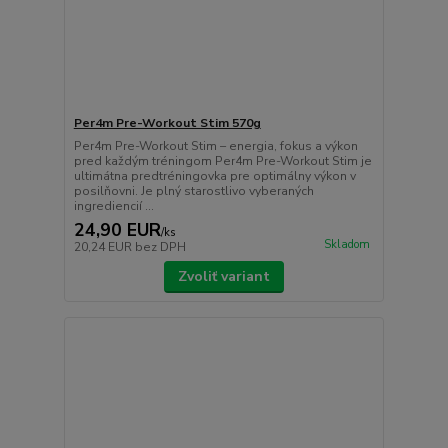
Per4m Pre-Workout Stim 570g
Per4m Pre-Workout Stim – energia, fokus a výkon
pred každým tréningom Per4m Pre-Workout Stim je
ultimátna predtréningovka pre optimálny výkon v
posilňovni. Je plný starostlivo vyberaných
ingrediencií ...
24,90 EUR
/
ks
Skladom
20,24 EUR
bez DPH
Zvoliť variant