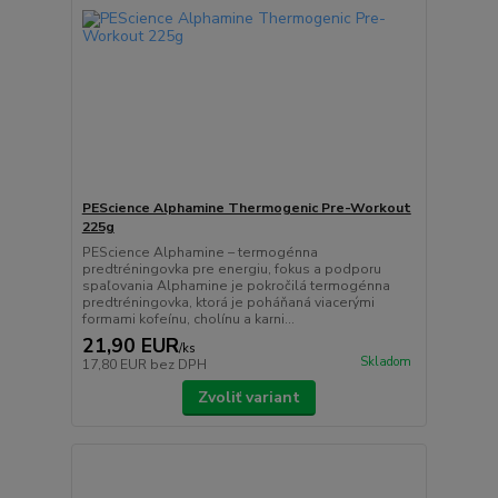
PEScience Alphamine Thermogenic Pre-Workout
225g
PEScience Alphamine – termogénna
predtréningovka pre energiu, fokus a podporu
spaľovania Alphamine je pokročilá termogénna
predtréningovka, ktorá je poháňaná viacerými
formami kofeínu, cholínu a karni...
21,90 EUR
/
ks
Skladom
17,80 EUR
bez DPH
Zvoliť variant