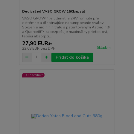
Dedicated VASO GROW 150kapsúl
VASO GROW™ je ultimátna 24/7 formula pre
extrémne a dlhotrvajúce napumpovanie svalov.
Spojenie arginín nitrátu s patentovaným Astragin®
a Quercefit™ zabezpečuje maximálny prietok krvi,
lepšiu absorpci...
27,90 EUR
/
ks
Skladom
22,68 EUR
bez DPH
Pridať do košíka
TOP produkt