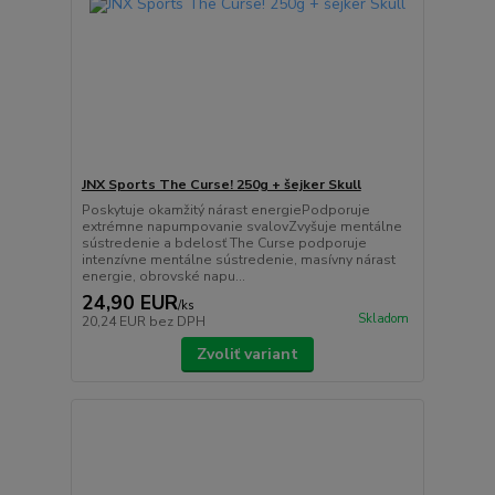
JNX Sports The Curse! 250g + šejker Skull
Poskytuje okamžitý nárast energiePodporuje
extrémne napumpovanie svalovZvyšuje mentálne
sústredenie a bdelosť The Curse podporuje
intenzívne mentálne sústredenie, masívny nárast
energie, obrovské napu...
24,90 EUR
/
ks
Skladom
20,24 EUR
bez DPH
Zvoliť variant