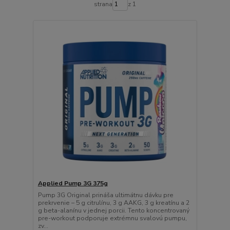
strana
z 1
Applied Pump 3G 375g
Pump 3G Original prináša ultimátnu dávku pre
prekrvenie – 5 g citrulínu, 3 g AAKG, 3 g kreatínu a 2
g beta-alanínu v jednej porcii. Tento koncentrovaný
pre-workout podporuje extrémnu svalovú pumpu,
zv...