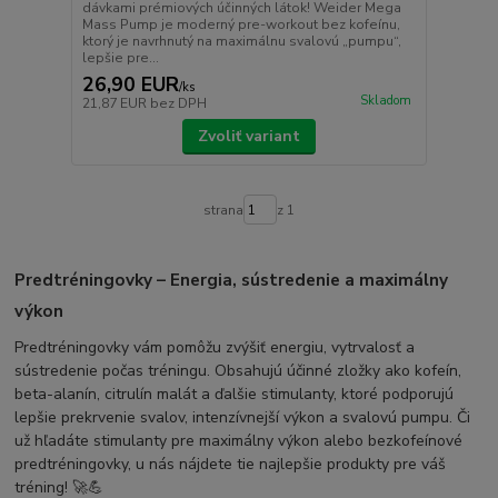
dávkami prémiových účinných látok! Weider Mega
Mass Pump je moderný pre-workout bez kofeínu,
ktorý je navrhnutý na maximálnu svalovú „pumpu“,
lepšie pre...
26,90 EUR
/
ks
Skladom
21,87 EUR
bez DPH
Zvoliť variant
strana
z 1
Predtréningovky – Energia, sústredenie a maximálny
výkon
Predtréningovky vám pomôžu zvýšiť energiu, vytrvalosť a
sústredenie počas tréningu. Obsahujú účinné zložky ako kofeín,
beta-alanín, citrulín malát a ďalšie stimulanty, ktoré podporujú
lepšie prekrvenie svalov, intenzívnejší výkon a svalovú pumpu. Či
už hľadáte stimulanty pre maximálny výkon alebo bezkofeínové
predtréningovky, u nás nájdete tie najlepšie produkty pre váš
tréning! 🚀💪