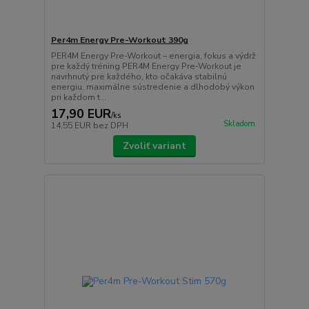
Per4m Energy Pre-Workout 390g
PER4M Energy Pre-Workout – energia, fokus a výdrž
pre každý tréning PER4M Energy Pre-Workout je
navrhnutý pre každého, kto očakáva stabilnú
energiu, maximálne sústredenie a dlhodobý výkon
pri každom t...
17,90 EUR
/
ks
Skladom
14,55 EUR
bez DPH
Zvoliť variant