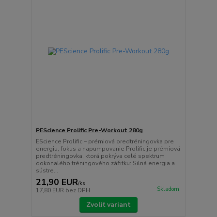
PEScience Prolific Pre-Workout 280g
EScience Prolific – prémiová predtréningovka pre
energiu, fokus a napumpovanie Prolific je prémiová
predtréningovka, ktorá pokrýva celé spektrum
dokonalého tréningového zážitku: Silná energia a
sústre...
21,90 EUR
/
ks
Skladom
17,80 EUR
bez DPH
Zvoliť variant