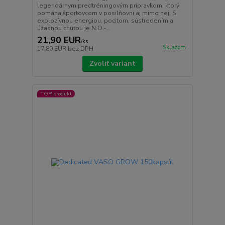
legendárnym predtréningovým prípravkom, ktorý
pomáha športovcom v posilňovni aj mimo nej. S
explozívnou energiou, pocitom, sústredením a
úžasnou chuťou je N.O.-...
21,90 EUR
/
ks
Skladom
17,80 EUR
bez DPH
Zvoliť variant
TOP produkt