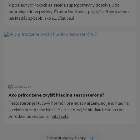
V posledných rokoch sa zelené superpotraviny dostávajú do
popredia zdravej výživy. Či už si športovec, pracujúci človek alebo
len hľadáš spôsob, ako s...
čítať celé
22
.
03
.
2025
Ako prirodzene zvýšiť hladinu testosterónu?
Testosterón je kľúčový hormón pre mužov aj ženy, no jeho hladina
s vekom prirodzene klesá. Ak chcete zvýšiť hladinu testosterónu
prirodzenou cestou, e...
čítať celé
Zobraziť všetky články