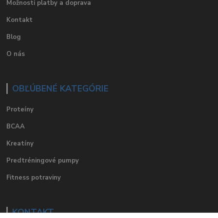
Možnosti platby a doprava
Kontakt
Blog
O nás
OBĽÚBENÉ KATEGÓRIE
Proteíny
BCAA
Kreatíny
Predtréningové pumpy
Fitness potraviny
KONTAKT