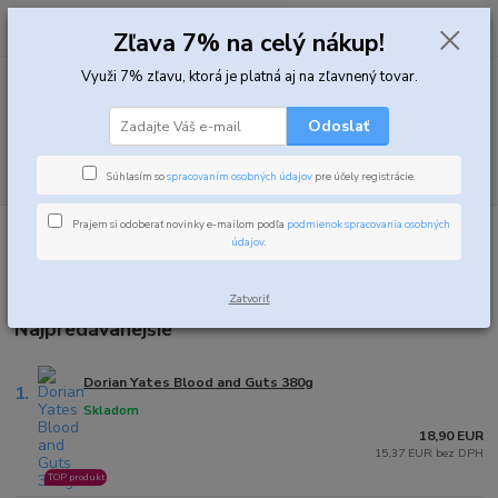
0
ks
za
0,00 EUR
Zľava 7% na celý nákup!
Využi 7% zľavu, ktorá je platná aj na zľavnený tovar.
Menu
Odoslať
Hľadať
Súhlasím so
spracovaním osobných údajov
pre účely registrácie.
Prajem si odoberať novinky e-mailom podľa
podmienok spracovania osobných
Úvod
Predtréningové doplnky
Predtréningovky
údajov
.
Predtréningovky, Pre-Workout
Zatvoriť
Najpredávanejšie
Dorian Yates Blood and Guts 380g
1.
Skladom
18,90 EUR
15,37 EUR bez DPH
TOP produkt