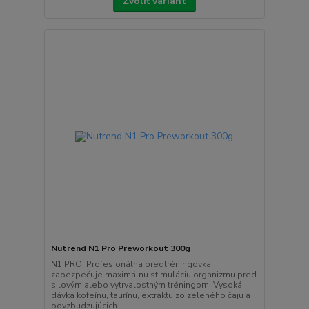
Zvoliť variant
Nutrend N1 Pro Preworkout 300g
N1 PRO. Profesionálna predtréningovka
zabezpečuje maximálnu stimuláciu organizmu pred
silovým alebo vytrvalostným tréningom. Vysoká
dávka kofeínu, taurínu, extraktu zo zeleného čaju a
povzbudzujúcich ...