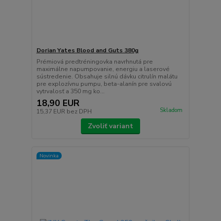
Dorian Yates Blood and Guts 380g
Prémiová predtréningovka navrhnutá pre
maximálne napumpovanie, energiu a laserové
sústredenie. Obsahuje silnú dávku citrulín malátu
pre explozívnu pumpu, beta-alanín pre svalovú
vytrvalosť a 350 mg ko...
18,90 EUR
Skladom
15,37 EUR
bez DPH
Zvoliť variant
Novinka