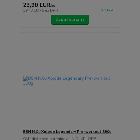
23,90 EUR
/
ks
Skladom
19,43 EUR
bez DPH
Zvoliť variant
BSN N.O.-Xplode Legendary Pre-workout 390g
Ovládnite svoje tréningy s N.O.-XPLODE,