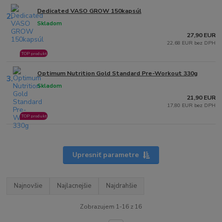
Dedicated VASO GROW 150kapsúl
2.
Skladom
27,90 EUR
22,68 EUR bez DPH
TOP produkt
Optimum Nutrition Gold Standard Pre-Workout 330g
3.
Skladom
21,90 EUR
17,80 EUR bez DPH
TOP produkt
Upresniť parametre
Najnovšie
Najlacnejšie
Najdrahšie
Zobrazujem 1-16 z 16