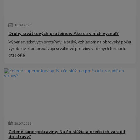
16
.
04
.
2026
Druhy srvátkových proteínov: Ako sa v nich vyznať?
Výber srvátkových proteínov je ťažký, vzhľadom na obrovský počet
výrobcov, ktorí predávajú srvátkové proteíny v rôznych formách.
čítať celé
28
.
07
.
2025
Zelené superpotraviny: Na čo slúžia a prečo ich zaradiť
do stravy?