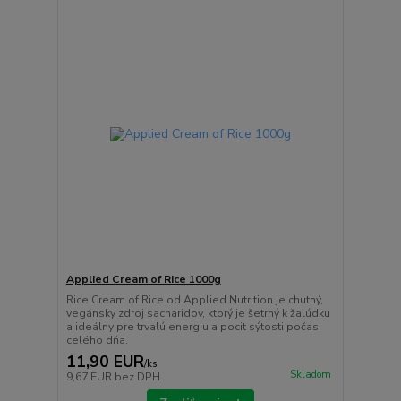
Applied Cream of Rice 1000g
Rice Cream of Rice od Applied Nutrition je chutný,
vegánsky zdroj sacharidov, ktorý je šetrný k žalúdku
a ideálny pre trvalú energiu a pocit sýtosti počas
celého dňa.
11,90 EUR
/
ks
Skladom
9,67 EUR
bez DPH