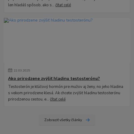
len hľadáš spôsob, ako s...
čítať celé
22
.
03
.
2025
Ako prirodzene zvýšiť hladinu testosterónu?
Testosterón je kľúčový hormón pre mužov aj ženy, no jeho hladina
s vekom prirodzene klesá. Ak chcete zvýšiť hladinu testosterónu
prirodzenou cestou, e...
čítať celé
Zobraziť všetky články