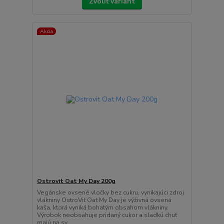
Zvoliť variant
Akcia
Ostrovit Oat My Day 200g
Vegánske ovsené vločky bez cukru, vynikajúci zdroj
vlákniny OstroVit Oat My Day je výživná ovsená
kaša, ktorá vyniká bohatým obsahom vlákniny.
Výrobok neobsahuje pridaný cukor a sladkú chuť
majú na sv...