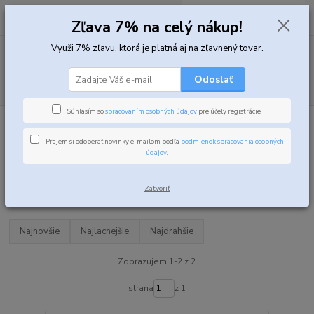
0
ks
za
0,00 EUR
Zľava 7% na celý nákup!
Využi 7% zľavu, ktorá je platná aj na zľavnený tovar.
Menu
Odoslať
Hľadať
Súhlasím so
spracovaním osobných údajov
pre účely registrácie.
Úvod
Fitness potraviny
Fitness kaša
Prajem si odoberať novinky e-mailom podľa
podmienok spracovania osobných
Ovsená kaša, rýžová kaša
údajov
.
Upresniť parametre
Zatvoriť
Najnovšie
Najlacnejšie
Najdrahšie
Zobrazujem 1-2 z 2
strana
z 1