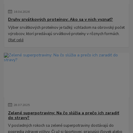
16
.
04
.
2026
Druhy srvátkových proteínov: Ako sa v nich vyznať?
Výber srvátkových proteínov je ťažký, vzhľadom na obrovský počet
výrobcov, ktorí predávajú srvátkové proteíny v rôznych formách.
čítať celé
28
.
07
.
2025
Zelené superpotraviny: Na čo slúžia a prečo ich zaradiť
do stravy?
V posledných rokoch sa zelené superpotraviny dostávajú do
popredia zdravej výživy. Či už si športovec, pracujúci človek alebo