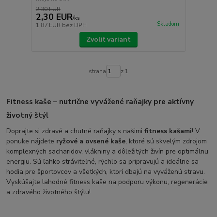
2,30 EUR
2,30 EUR
/
ks
Skladom
1,87 EUR
bez DPH
Zvoliť variant
strana
z 1
Fitness kaše – nutrične vyvážené raňajky pre aktívny
životný štýl
Doprajte si zdravé a chutné raňajky s našimi
fitness kašami
! V
ponuke nájdete
ryžové a ovsené kaše
, ktoré sú skvelým zdrojom
komplexných sacharidov, vlákniny a dôležitých živín pre optimálnu
energiu. Sú ľahko stráviteľné, rýchlo sa pripravujú a ideálne sa
hodia pre športovcov a všetkých, ktorí dbajú na vyváženú stravu.
Vyskúšajte lahodné fitness kaše na podporu výkonu, regenerácie
a zdravého životného štýlu!