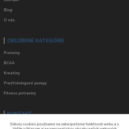
Blog
O nás
OBĽÚBENÉ KATEGÓRIE
Proteíny
BCAA
Kreatíny
Predtréningové pumpy
Fitness potraviny
KONTAKT
Súbory cookies používame na zabezpečenie funkčnosti webu a s
e-mail
:
eshop@suplements.sk
Vaším súhlasom aj na personalizáciu obsahu našich webových