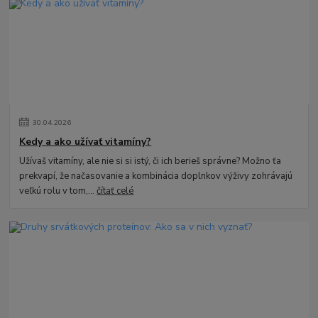
30
.
04
.
2026
Kedy a ako užívať vitamíny?
Užívaš vitamíny, ale nie si si istý, či ich berieš správne? Možno ťa
prekvapí, že načasovanie a kombinácia doplnkov výživy zohrávajú
veľkú rolu v tom,...
čítať celé