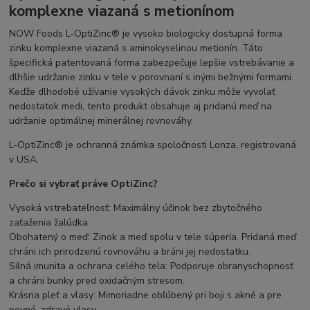
komplexne viazaná s metionínom
NOW Foods L-OptiZinc® je vysoko biologicky dostupná forma
zinku komplexne viazaná s aminokyselinou metionín. Táto
špecifická patentovaná forma zabezpečuje lepšie vstrebávanie a
dlhšie udržanie zinku v tele v porovnaní s inými bežnými formami.
Keďže dlhodobé užívanie vysokých dávok zinku môže vyvolať
nedostatok medi, tento produkt obsahuje aj pridanú meď na
udržanie optimálnej minerálnej rovnováhy.
L-OptiZinc® je ochranná známka spoločnosti Lonza, registrovaná
v USA.
Prečo si vybrať práve OptiZinc?
Vysoká vstrebateľnosť: Maximálny účinok bez zbytočného
zaťaženia žalúdka.
Obohatený o meď: Zinok a meď spolu v tele súperia. Pridaná meď
chráni ich prirodzenú rovnováhu a bráni jej nedostatku.
Silná imunita a ochrana celého tela: Podporuje obranyschopnosť
a chráni bunky pred oxidačným stresom.
Krásna pleť a vlasy: Mimoriadne obľúbený pri boji s akné a pre
pevné, zdravé vlasy.