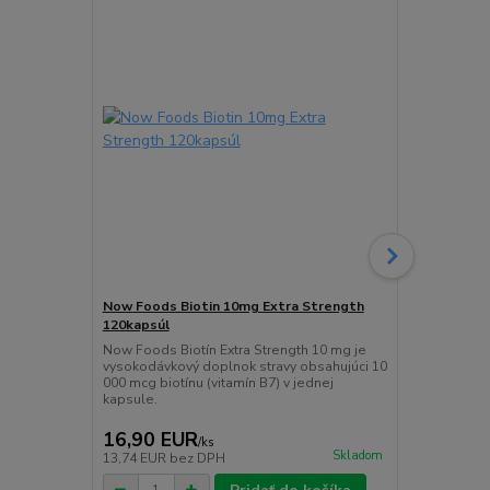
Now Foods Biotin 10mg Extra Strength
Now Foods 
120kapsúl
DMAE funguj
(nootropikum
Now Foods Biotín Extra Strength 10 mg je
sústredenie 
vysokodávkový doplnok stravy obsahujúci 10
počas náročn
000 mcg biotínu (vitamín B7) v jednej
kapsule.
16,90 EUR
13,00 E
/
ks
Skladom
13,74 EUR
bez DPH
10,57 EUR
b