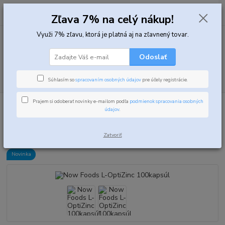
0
ks
za
0,00 EUR
Zľava 7% na celý nákup!
Využi 7% zľavu, ktorá je platná aj na zľavnený tovar.
Menu
Odoslať
Hľadať
Súhlasím so
spracovaním osobných údajov
pre účely registrácie.
Prajem si odoberať novinky e-mailom podľa
podmienok spracovania osobných
Úvod
Vitamíny, minerály a zdravie
Zinok
Now Foods L-OptiZinc
údajov
.
100kapsúl
Now Foods L-OptiZinc 100kapsúl
Zatvoriť
Novinka