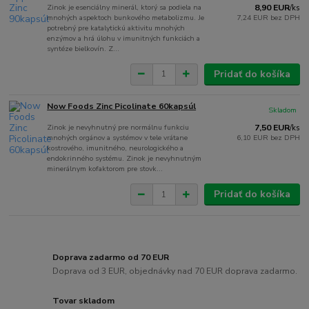
Zinok je esenciálny minerál, ktorý sa podiela na
8,90 EUR
/
ks
mnohých aspektoch bunkového metabolizmu. Je
7,24 EUR
bez DPH
potrebný pre katalytickú aktivitu mnohých
enzýmov a hrá úlohu v imunitných funkciách a
syntéze bielkovín. Z...
Pridať do košíka
Now Foods Zinc Picolinate 60kapsúl
Skladom
Zinok je nevyhnutný pre normálnu funkciu
7,50 EUR
/
ks
mnohých orgánov a systémov v tele vrátane
6,10 EUR
bez DPH
kostrového, imunitného, ​​neurologického a
endokrinného systému. Zinok je nevyhnutným
minerálnym kofaktorom pre stovk...
Pridať do košíka
Doprava zadarmo od 70 EUR
Doprava od 3 EUR, objednávky nad 70 EUR doprava zadarmo.
Tovar skladom