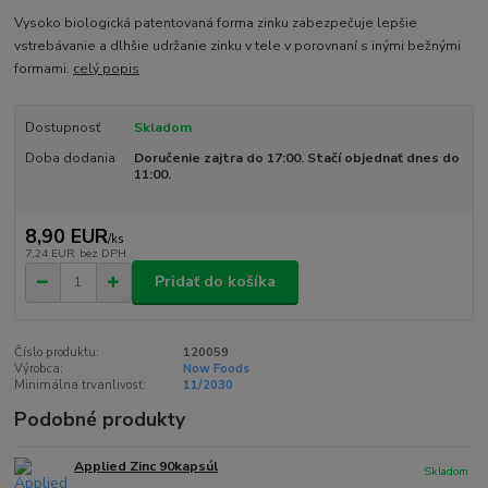
Vysoko biologická patentovaná forma zinku zabezpečuje lepšie
vstrebávanie a dlhšie udržanie zinku v tele v porovnaní s inými bežnými
formami.
celý popis
Dostupnosť
Skladom
Doba dodania
Doručenie zajtra do 17:00. Stačí objednať dnes do
11:00.
8,90 EUR
/
ks
7,24 EUR
bez DPH
Pridať do košíka
Číslo produktu:
120059
Výrobca:
Now Foods
Minimálna trvanlivosť:
11/2030
Podobné produkty
Applied Zinc 90kapsúl
Skladom