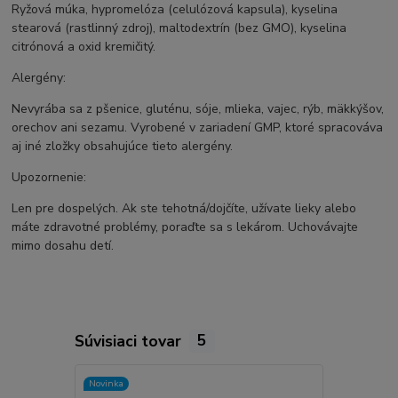
Ryžová múka, hypromelóza (celulózová kapsula), kyselina
stearová (rastlinný zdroj), maltodextrín (bez GMO), kyselina
citrónová a oxid kremičitý.
Alergény:
Nevyrába sa z pšenice, gluténu, sóje, mlieka, vajec, rýb, mäkkýšov,
orechov ani sezamu. Vyrobené v zariadení GMP, ktoré spracováva
aj iné zložky obsahujúce tieto alergény.
Upozornenie:
Len pre dospelých. Ak ste tehotná/dojčíte, užívate lieky alebo
máte zdravotné problémy, poraďte sa s lekárom. Uchovávajte
mimo dosahu detí.
Súvisiaci tovar
5
Novinka
Novinka