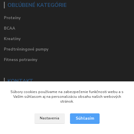
OBĽÚBENÉ KATEGÓRIE
Proteíny
BCAA
Kreatíny
Predtréningové pumpy
Fitness potraviny
KONTAKT
Súbory cookies používame na zabezpečenie funkčnosti webu a s
e-mail
:
eshop@suplements.sk
Vaším súhlasom aj na personalizáciu obsahu našich webových
stránok.
facebook
:
suplements.sk
Súhlasím
Nastavenia