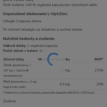
Čisté zloženie: 100 % vegánske kapsuly bez zbytočných aditív.
Doporučené dávkovanie L-OptiZinc:
Užívajte 1 kapsulu denne.
Po otvorení skladujte na chladnom a suchom mieste.
Nutričné hodnoty a zloženie:
Veľkosť dávky:
1 vegánska kapsula
Počet dávok v balení:
100
Účinné látky
Množstvo na dávku
RHP*
Zinok
(elementárny, z
30 mg
273%
167 mg L-OptiZinc®
monometionínu)
Meď
(elementárna, z 3 mg
0,3 mg
33%
bisglycinátu medi)
* Referenčná výživová hodnota priemerného dospelého (8400 kJ / 2000 kcal)
Zloženie: