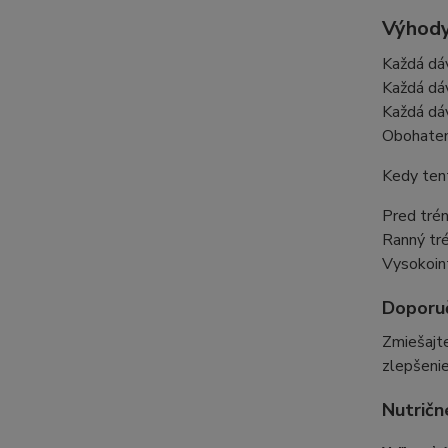
Výhody
Každá dáv
Každá dáv
Každá dáv
Obohatený
Kedy tent
Pred trén
Ranný tré
Vysokoint
Doporu
Zmiešajt
zlepšenie
Nutričn