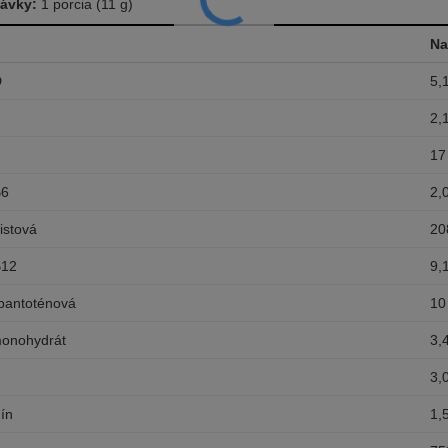
dávky:
1 porcia (11 g)
Na
D
5,
2,
17
B6
2,
listová
20
B12
9,
 pantoténová
10
monohydrát
3,
3,
ín
1,