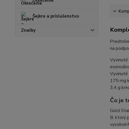
Oblečenie
Kompl
Šejkre a príslušenstvo
Komple
Značky
Predtréni
na podpor
Vyvinuté 
esenciáln
Vyvinuté
175 mg ko
3,4 g kre
Čo je 
Gold Sta
B, ktorý 
vysokoin