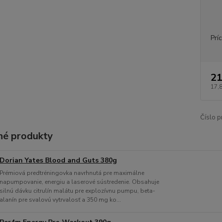
Prí
21
17,
Číslo p
é produkty
Dorian Yates Blood and Guts 380g
Prémiová predtréningovka navrhnutá pre maximálne
napumpovanie, energiu a laserové sústredenie. Obsahuje
silnú dávku citrulín malátu pre explozívnu pumpu, beta-
alanín pre svalovú vytrvalosť a 350 mg ko...