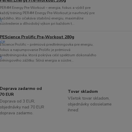
Per4m Energy Pre-Workout 390g
PER4M Energy Pre-Workout – energia, fokus a výdrž pre
každý tréning PER4M Energy Pre-Workout je navrhnutý pre
každého, kto očakáva stabilnú energiu, maximálne
sústredenie a dlhodobý výkon pri každom t...
PEScience Prolific Pre-Workout 280g
EScience Prolific – prémiová predtréningovka pre energiu,
fokus a napumpovanie Prolific je prémiová
predtréningovka, ktorá pokrýva celé spektrum dokonalého
tréningového zážitku: Silná energia a sústre...
Doprava zadarmo od
Tovar skladom
70 EUR
Všetok tovar skladom,
Doprava od 3 EUR,
objednávky odosielame
objednávky nad 70 EUR
ihneď.
doprava zadarmo.