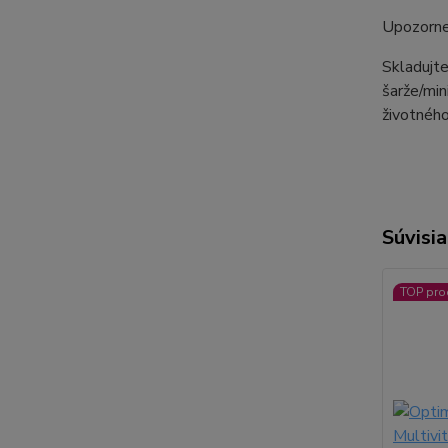
Upozorne
Skladujt
šarže/min
životného
Súvisia
TOP pro