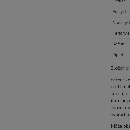
Citrulín
Acetyl L-
N-acetyl 
PerforMe
Kofeín
Piperín
Zloženie:
príchuť z
protihrud
sodná, xa
(luteín),
kyanokoba
hydrochlor
Môže obsa