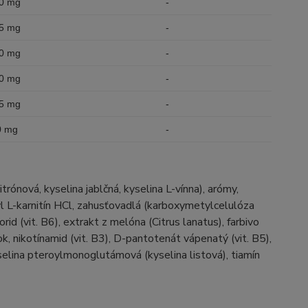
0 mg
-
5 mg
-
0 mg
-
0 mg
-
5 mg
-
0 mg
-
trónová, kyselina jablčná, kyselina L-vínna), arómy,
etyl L-karnitín HCl, zahusťovadlá (karboxymetylcelulóza
id (vit. B6), extrakt z melóna (Citrus lanatus), farbivo
šok, nikotínamid (vit. B3), D-pantotenát vápenatý (vit. B5),
yselina pteroylmonoglutámová (kyselina listová), tiamín