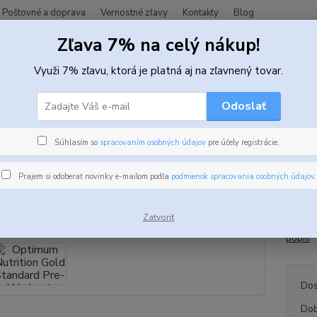
Poštovné a doprava
Vernostné zľavy
Kontakty
Blog
Zľava 7% na celý nákup!
Hľadať
Využi 7% zľavu, ktorá je platná aj na zľavnený tovar.
Odoslať
redtréningové doplnky
Predtréningovky
Optimum Nutrition Gold S
mum Nutrition Gold Standard 
Súhlasím so
spracovaním osobných údajov
pre účely registrácie.
Prajem si odoberať novinky e-mailom podľa
podmienok spracovania osobných údajov
.
ukt
Predtr
navrhn
Zatvoriť
podpor
popis
Dos
Dob