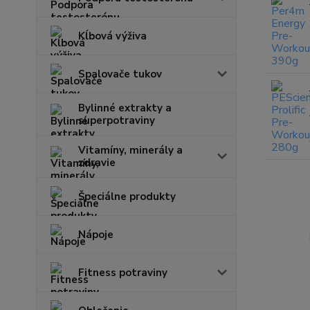
Kĺbová výživa
Spalovače tukov
Bylinné extrakty a
superpotraviny
Vitamíny, minerály a
zdravie
Špeciálne produkty
Nápoje
Fitness potraviny