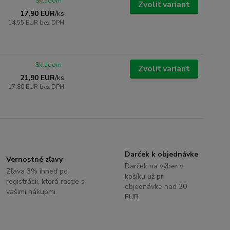
Skladom
Zvoliť variant
17,90 EUR
/
ks
14,55 EUR
bez DPH
Skladom
Zvoliť variant
21,90 EUR
/
ks
17,80 EUR
bez DPH
Darček k objednávke
Vernostné zľavy
Darček na výber v
Zľava 3% ihneď po
košíku už pri
registrácii, ktorá rastie s
objednávke nad 30
vašimi nákupmi.
EUR.