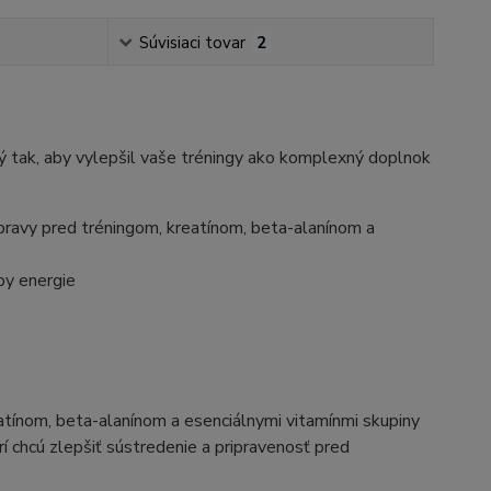
Súvisiaci tovar
2
 tak, aby vylepšil vaše tréningy ako komplexný doplnok
ípravy pred tréningom, kreatínom, beta-alanínom a
by energie
tínom, beta-alanínom a esenciálnymi vitamínmi skupiny
orí chcú zlepšiť sústredenie a pripravenosť pred