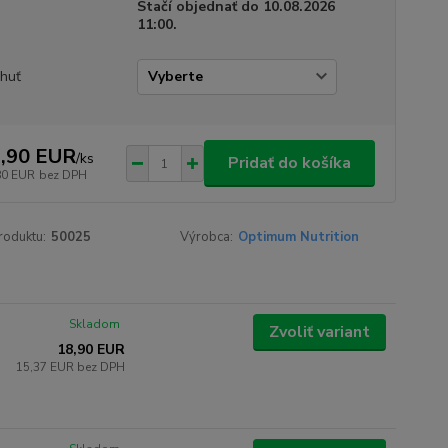
Stačí objednať do 10.08.2026
11:00.
chuť
,90 EUR
/
ks
Pridať do košíka
80 EUR
bez DPH
roduktu:
50025
Výrobca:
Optimum Nutrition
Skladom
Zvoliť variant
18,90 EUR
15,37 EUR
bez DPH