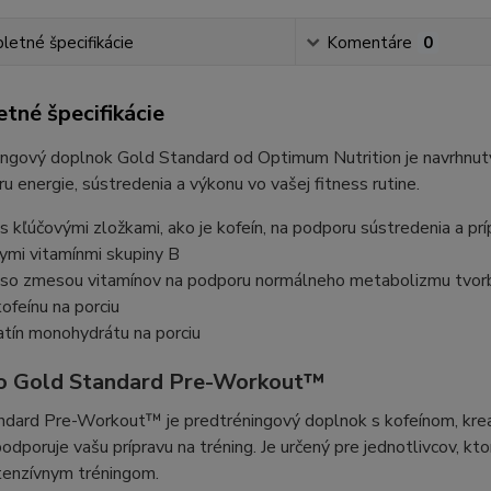
etné špecifikácie
Komentáre
0
tné špecifikácie
ngový doplnok Gold Standard od Optimum Nutrition je navrhnutý
u energie, sústredenia a výkonu vo vašej fitness rutine.
s kľúčovými zložkami, ako je kofeín, na podporu sústredenia a pr
ymi vitamínmi skupiny B
 so zmesou vitamínov na podporu normálneho metabolizmu tvor
feínu na porciu
atín monohydrátu na porciu
to Gold Standard Pre-Workout™
ndard Pre-Workout™ je predtréningový doplnok s kofeínom, krea
podporuje vašu prípravu na tréning. Je určený pre jednotlivcov, kt
tenzívnym tréningom.