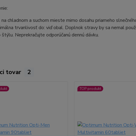
nie:
e na chladnom a suchom mieste mimo dosahu priameho slnečného 
imálna trvanlivosť do: viď obal. Doplnok stravy by sa nemal použ
 štýlu. Neprekračujte odporúčanú dennú dávku.
ci tovar
2
dukt
TOP produkt