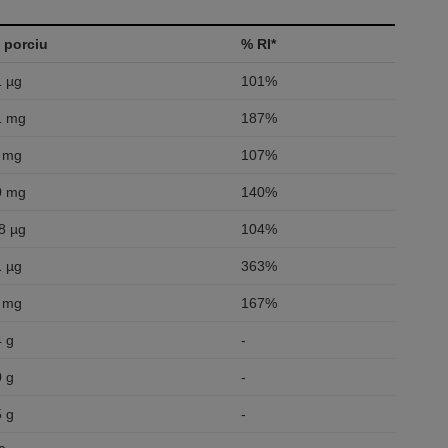
 porciu
% RI*
1 µg
101%
1 mg
187%
 mg
107%
0 mg
140%
8 µg
104%
1 µg
363%
 mg
167%
4 g
-
0 g
-
5 g
-