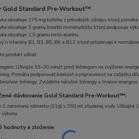
 Gold Standard Pre-Workout™
ka obsahuje 175 mg kofeínu z prírodných zdrojov, ktorý pomáha 
ka obsahuje 3 gramy kreatín monohydrátu, ktorý podporuje výko
ka obsahuje 1,5 gramu beta-alanínu.
 o vitamíny B1, B3, B5, B6 a B12, ktoré prispievajú k normáln
o produkt užívať:
ingom: Užívajte 15–30 minút pred tréningom na zvýšenie energi
ning: Pomáha podporovať bdelosť a pripravenosť na začiatku dňa
enzívne tréningy: Zvládnite náročné tréningy s trvalou energiou.
čené dávkovanie Gold Standard Pre-Workout™:
e 1 zarovnanú odmerku (11g) s 350 ml studenej vody. Užívajte 1
 výkonu.
é hodnoty a zloženie: