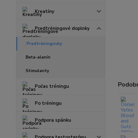
Kreatíny
Predtréningové doplnky
Predtréningovky
Beta-alanín
Stimulanty
Podobn
Počas tréningu
Po tréningu
Podpora spánku
Podpora testosterónu