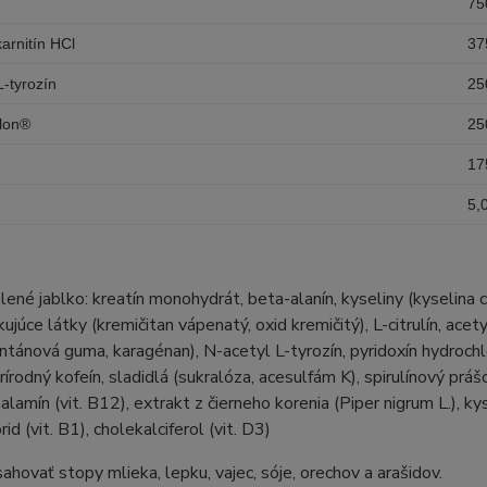
75
karnitín HCl
37
L-tyrozín
25
lon®
25
17
5,
elené jablko: kreatín monohydrát, beta-alanín, kyseliny (kyselina ci
kujúce látky (kremičitan vápenatý, oxid kremičitý), L-citrulín, ac
ntánová guma, karagénan), N-acetyl L-tyrozín, pyridoxín hydrochlor
 prírodný kofeín, sladidlá (sukralóza, acesulfám K), spirulínový prá
lamín (vit. B12), extrakt z čierneho korenia (Piper nigrum L.), k
id (vit. B1), cholekalciferol (vit. D3)
hovať stopy mlieka, lepku, vajec, sóje, orechov a arašidov.