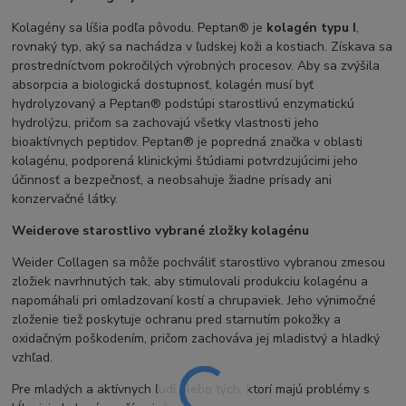
Kolagény sa líšia podľa pôvodu. Peptan® je
kolagén typu I
,
rovnaký typ, aký sa nachádza v ľudskej koži a kostiach. Získava sa
prostredníctvom pokročilých výrobných procesov. Aby sa zvýšila
absorpcia a biologická dostupnosť, kolagén musí byť
hydrolyzovaný a Peptan® podstúpi starostlivú enzymatickú
hydrolýzu, pričom sa zachovajú všetky vlastnosti jeho
bioaktívnych peptidov. Peptan® je popredná značka v oblasti
kolagénu, podporená klinickými štúdiami potvrdzujúcimi jeho
účinnosť a bezpečnosť, a neobsahuje žiadne prísady ani
konzervačné látky.
Weiderove starostlivo vybrané zložky kolagénu
Weider Collagen sa môže pochváliť starostlivo vybranou zmesou
zložiek navrhnutých tak, aby stimulovali produkciu kolagénu a
napomáhali pri omladzovaní kostí a chrupaviek. Jeho výnimočné
zloženie tiež poskytuje ochranu pred starnutím pokožky a
oxidačným poškodením, pričom zachováva jej mladistvý a hladký
vzhľad.
Pre mladých a aktívnych ľudí alebo tých, ktorí majú problémy s