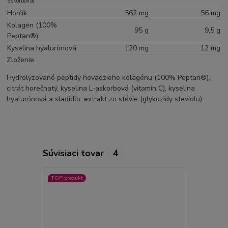
askorbová)
Horčík
562 mg
56 mg
Kolagén (100%
95 g
9,5 g
Peptan®)
Kyselina hyalurónová
120 mg
12 mg
Zloženie:
Hydrolyzované peptidy hovädzieho kolagénu (100% Peptan®),
citrát horečnatý, kyselina L-askorbová (vitamín C), kyselina
hyalurónová a sladidlo: extrakt zo stévie (glykozidy steviolu).
Súvisiaci tovar
4
TOP produkt