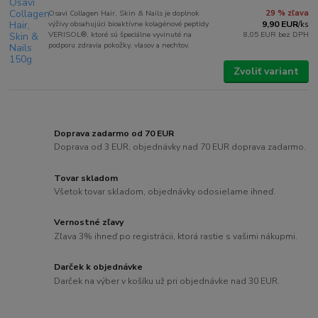
Osavi Collagen Hair, Skin & Nails je doplnok
29 % zľava
výživy obsahujúci bioaktívne kolagénové peptidy
9,90 EUR
/
ks
VERISOL®, ktoré sú špeciálne vyvinuté na
8,05 EUR
bez DPH
podporu zdravia pokožky, vlasov a nechtov.
Zvoliť variant
Doprava zadarmo od 70 EUR
Doprava od 3 EUR, objednávky nad 70 EUR doprava zadarmo.
Tovar skladom
Všetok tovar skladom, objednávky odosielame ihneď.
Vernostné zľavy
Zľava 3% ihneď po registrácii, ktorá rastie s vašimi nákupmi.
Darček k objednávke
Darček na výber v košíku už pri objednávke nad 30 EUR.