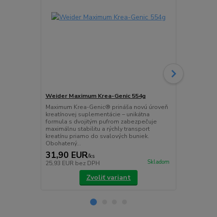
Weider Maximum Krea-Genic 554g
Weider Meg
Maximum Krea-Genic® prináša novú úroveň
Mega Mass P
kreatínovej suplementácie – unikátna
kreatínu, ami
formula s dvojitým pufrom zabezpečuje
látok, ktoré
maximálnu stabilitu a rýchly transport
svalov a inte
kreatínu priamo do svalových buniek.
Obohatený...
31,90 EUR
25,90 E
/
ks
Skladom
25,93 EUR
bez DPH
21,06 EUR
b
Zvoliť variant