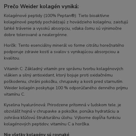
Prečo Weider kolagén vyniká:
Kolagénové peptidy (100% Peptan®): Tieto bioaktívne
kolagénové peptidy pochádzajú z hovädzieho kolagénu, zaisťujú
ľahké trávenie a vysokú absorpciu, vďaka čomu sú výnimočne
dobre tolerované a nealergénne.
Horčík: Tento esenciálny minerál vo forme citrátu horečnatého
podporuje zdravie kostí a svalov s vynikajúcou absorpciou a
kvalitou.
Vitamín C: Základný vitamín pre správnu tvorbu kolagénových
vlákien a silný antioxidant, ktorý bojuje proti oxidačnému
poškodeniu, chráni pokožku, chrupavky a kosti pred starnutím.
Weider kolagén poskytuje 100 % odporúčaného denného príjmu
vitamínu C.
Kyselina hyalurónová: Prirodzene prítomná v ľudskom tele, je
obzvlášť hojná v chrupavke a pokožke, ponúka hydratáciu a
zohráva kľúčovú štrukturálnu úlohu. Výborne dopĺňa funkciu
kolagénových peptidov, vitamínu C a horčíka.
Nie všetky kolagény sú rovnaké