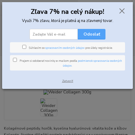
0
ks
za
0,00 EUR
Zľava 7% na celý nákup!
Využi 7% zľavu, ktorá je platná aj na zľavnený tovar.
Menu
Odoslať
Hľadať
Súhlasím so
spracovaním osobných údajov
pre účely registrácie.
Prajem si odoberať novinky e-mailom podľa
podmienok spracovania osobných
Úvod
Vitamíny, minerály a zdravie
Weider Collagen 300g
údajov
.
Weider Collagen 300g
Zatvoriť
Kolagénové peptidy, horčík, kyselina hyalurónová: vitalita kože a kĺbov
Kolagén, životne dôležitý proteín nachádzajúci sa v spojivovom tkanive,