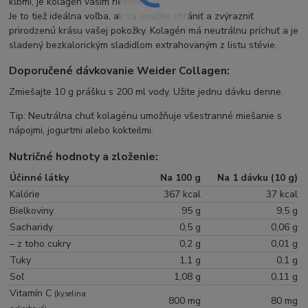
kĺbmi, je kolagén vaším riešením.
Je to tiež ideálna voľba, ak sa snažíte chrániť a zvýrazniť
prirodzenú krásu vašej pokožky. Kolagén má neutrálnu príchuť a je
sladený bezkalorickým sladidlom extrahovaným z listu stévie.
Doporučené dávkovanie Weider Collagen:
Zmiešajte 10 g prášku s 200 ml vody. Užite jednu dávku denne.
Tip: Neutrálna chuť kolagénu umožňuje všestranné miešanie s
nápojmi, jogurtmi alebo kokteilmi.
Nutričné hodnoty a zloženie:
Účinné látky
Na 100 g
Na 1 dávku (10 g)
Kalórie
367 kcal
37 kcal
Bielkoviny
95 g
9,5 g
Sacharidy
0,5 g
0,06 g
– z toho cukry
0,2 g
0,01 g
Tuky
1,1 g
0,1 g
Soľ
1,08 g
0,11 g
Vitamín C
(kyselina
800 mg
80 mg