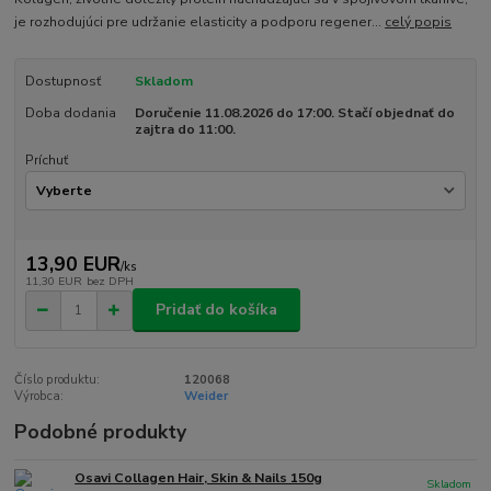
je rozhodujúci pre udržanie elasticity a podporu regener...
celý popis
Dostupnosť
Skladom
Doba dodania
Doručenie 11.08.2026 do 17:00. Stačí objednať do
zajtra do 11:00.
Príchuť
13,90 EUR
/
ks
11,30 EUR
bez DPH
Pridať do košíka
Číslo produktu:
120068
Výrobca:
Weider
Podobné produkty
Osavi Collagen Hair, Skin & Nails 150g
Skladom