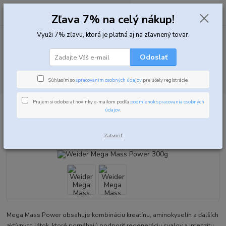
0
ks
za
0,00 EUR
Zľava 7% na celý nákup!
Využi 7% zľavu, ktorá je platná aj na zľavnený tovar.
Menu
Odoslať
Hľadať
Súhlasím so
spracovaním osobných údajov
pre účely registrácie.
Prajem si odoberať novinky e-mailom podľa
podmienok spracovania osobných
Úvod
Kreatíny
Kreatínové zmesy
Weider Mega Mass Power 300g
údajov
.
Weider Mega Mass Power 300g
Zatvoriť
Mega Mass Power obsahuje kombináciu kreatínu, aminokyselín a ďalších
aktívnych látok, ktoré pomáhajú podporiť regeneráciu svalov a intenzitu