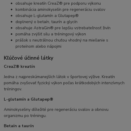
obsahuje kreatín CreaZ® pre podporu výkonu
kombinácia aminokyselín pre regeneráciu svalov
obsahuje L-glutamín a Glutapep®
doplnený o betaín, taurín a glycín
obsahuje AstraGin® pre lepšiu vstrebateľnosť živín
pomáha zvýšiť silu a tréningový výkon
prášok s neutrálnou chuťou vhodný na miešanie s
proteínom alebo nápojmi
Kľúčové účinné látky
CreaZ® kreatín
Jedna z najpreskúmanejších látok v športovej výžive. Kreatín
pomáha zvyšovať fyzický výkon počas krátkodobých intenzívnych
tréningov.
L-glutamín a Glutapep®
Aminokyseliny dôležité pre regeneráciu svalov a obnovu
organizmu po tréningu.
Betaín a taurín