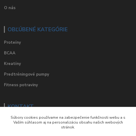
O nás
OBĽÚBENÉ KATEGÓRIE
Proteíny
BCAA
Kreatíny
Predtréningové pumpy
Fitness potraviny
KONTAKT
Súbory cookies používame na zabezpečenie funkčnosti webu a s
e-mail
:
eshop@suplements.sk
Vaším súhlasom aj na personalizáciu obsahu našich webových
stránok.
facebook
:
suplements.sk