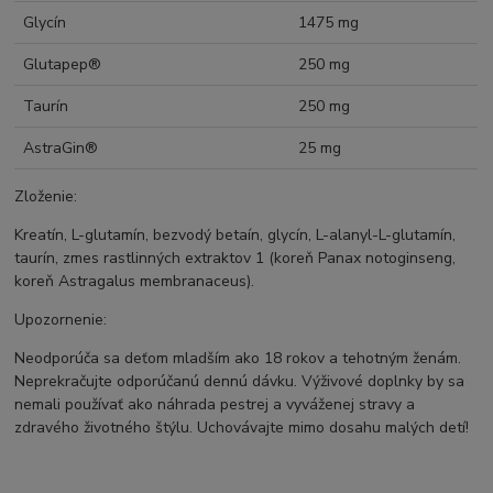
Glycín
1475 mg
Glutapep®
250 mg
Taurín
250 mg
AstraGin®
25 mg
Zloženie:
Kreatín, L-glutamín, bezvodý betaín, glycín, L-alanyl-L-glutamín,
taurín, zmes rastlinných extraktov 1 (koreň Panax notoginseng,
koreň Astragalus membranaceus).
Upozornenie:
Neodporúča sa deťom mladším ako 18 rokov a tehotným ženám.
Neprekračujte odporúčanú dennú dávku. Výživové doplnky by sa
nemali používať ako náhrada pestrej a vyváženej stravy a
zdravého životného štýlu. Uchovávajte mimo dosahu malých detí!