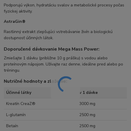
Podporujú výkon, hydratáciu svalov a metabolické procesy počas
fyzickej aktivity.
AstraGin®
Rastlinný extrakt zlepšujúci vstrebávanie živín a biologickú
dostupnosť účinných látok.
Doporučené dávkovanie Mega Mass Power:
Zmiešajte 1 dávku (približne 10 g prášku) s vodou alebo
proteínovým nápojom. Užívajte raz denne, ideálne pred alebo po
tréningu.
Nutričné hodnoty a zloženie:
Účinné látky
v 1 dávke
Kreatín CreaZ®
3000 mg
L-glutamín
2500 mg
Betaín
2500 mg