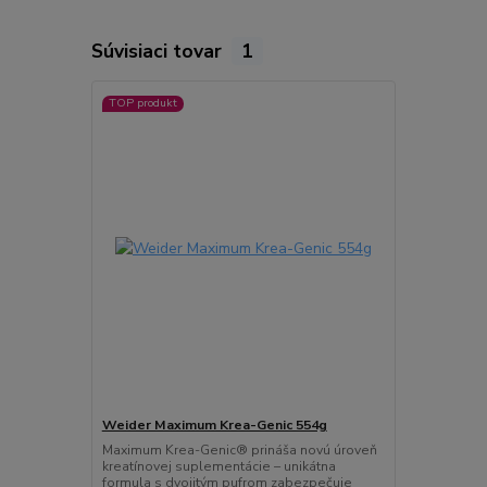
Súvisiaci tovar
1
TOP produkt
Weider Maximum Krea-Genic 554g
Maximum Krea-Genic® prináša novú úroveň
kreatínovej suplementácie – unikátna
formula s dvojitým pufrom zabezpečuje