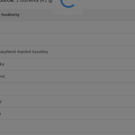
porcie:
1 odmerka (41 g)
é hodnoty
asýtené mastné kyseliny
ky
rol
y
a