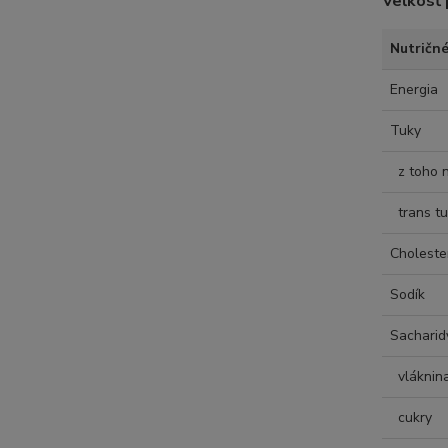
Veľkosť 
Nutričn
Energia
Tuky
z toho n
trans tu
Choleste
Sodík
Sacharid
vláknin
cukry