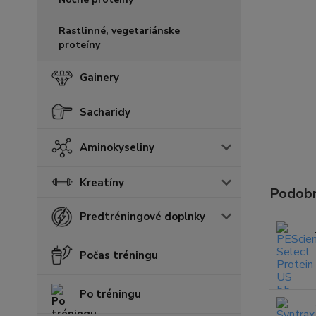
Rastlinné, vegetariánske
proteíny
Gainery
Sacharidy
Aminokyseliny
Kreatíny
Podobn
Predtréningové doplnky
Počas tréningu
Po tréningu