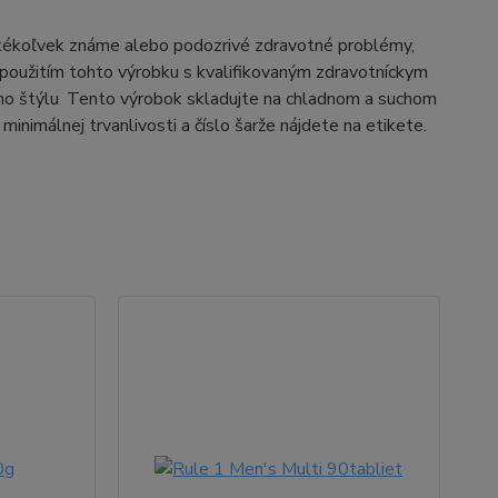
akékoľvek známe alebo podozrivé zdravotné problémy,
d použitím tohto výrobku s kvalifikovaným zdravotníckym
ého štýlu. Tento výrobok skladujte na chladnom a suchom
imálnej trvanlivosti a číslo šarže nájdete na etikete.