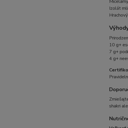
Micelárny
Izolát ml
Hrachový
Výhody
Prirodze
10 g+ ese
7 g+ pod
4 g+ nee
Certifik
Pravidel
Doporuč
Zmiešajte
shakri al
Nutričn