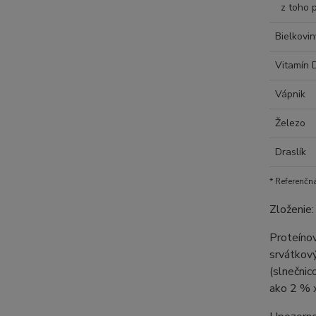
z toho p
Bielkovin
Vitamín 
Vápnik
Železo
Draslík
* Referenčn
Zloženie:
Proteínov
srvátkový
(slnečnic
ako 2 % x