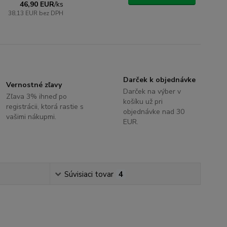
46,90 EUR
/
ks
38,13 EUR
bez DPH
Darček k objednávke
Vernostné zľavy
Darček na výber v
Zľava 3% ihneď po
košíku už pri
registrácii, ktorá rastie s
objednávke nad 30
vašimi nákupmi.
EUR.
Súvisiaci tovar
4