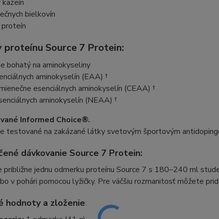
 kazeín
iečnych bielkovín
 proteín
 proteínu Source 7 Protein:
ne bohatý na aminokyseliny
nciálnych aminokyselín (EAA) †
mienečne esenciálnych aminokyselín (CEAA) †
senciálnych aminokyselín (NEAA) †
ované Informed Choice®.
ne testované na zakázané látky svetovým športovým antidoping
ené dávkovanie Source 7 Protein:
 približne jednu odmerku proteínu Source 7 s 180–240 ml studen
ebo v pohári pomocou lyžičky. Pre väčšiu rozmanitosť môžete pridať
é hodnoty a zloženie: