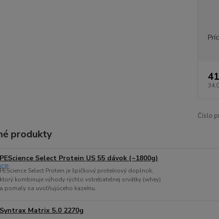
Prí
41
34,
Číslo p
é produkty
PEScience Select Protein US 55 dávok (~1800g)
PEScience Select Protein je špičkový proteínový doplnok,
ktorý kombinuje výhody rýchlo vstrebateľnej srvátky (whey)
a pomaly sa uvoľňujúceho kazeínu.
Syntrax Matrix 5.0 2270g