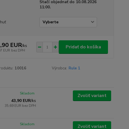
Stačí objednať do 10.08.2026
11:00.
chuť
,90 EUR
/
ks
Pridať do košíka
07 EUR
bez DPH
roduktu:
10016
Výrobca:
Rule 1
Skladom
Zvoliť variant
43,90 EUR
/
ks
35,69 EUR
bez DPH
Skladom
Zvoliť variant