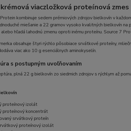
 krémová viaczložková proteínová zmes
 Protein kombinuje sedem prémiových zdrojov bielkovín v každo
dnoduché miešanie a 22 gramov vysoko kvalitných bielkovín na por
 alebo hľadá lahodnú zmenu oproti inému proteínu. Source 7 Pro
erka obsahuje štyri rýchlo pôsobiace srvátkové proteíny, mliečny
dodáva viac ako 10 g esenciálnych aminokyselín.
úra ​​s postupným uvoľňovaním
ptúra, plná 22 g bielkovín zo siedmich zdrojov s rýchlym až po
ielkovín
 proteínový izolát
ý proteínový koncentrát
ovaný srvátkový proteín
rvátkový proteínový izolát