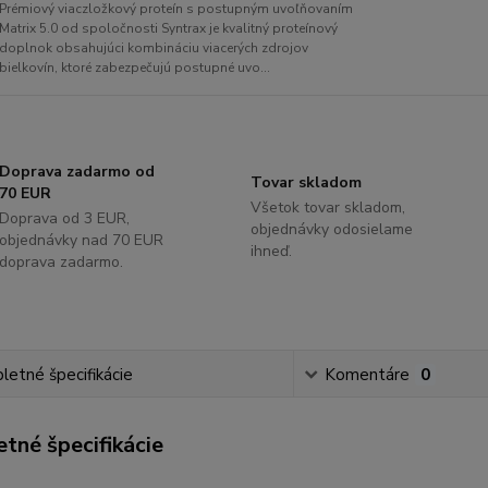
Prémiový viaczložkový proteín s postupným uvoľňovaním
Matrix 5.0 od spoločnosti Syntrax je kvalitný proteínový
doplnok obsahujúci kombináciu viacerých zdrojov
bielkovín, ktoré zabezpečujú postupné uvo...
Doprava zadarmo od
Tovar skladom
70 EUR
Všetok tovar skladom,
Doprava od 3 EUR,
objednávky odosielame
objednávky nad 70 EUR
ihneď.
doprava zadarmo.
etné špecifikácie
Komentáre
0
tné špecifikácie