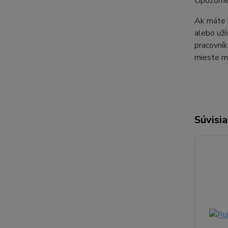
Upozorne
Ak máte 
alebo uží
pracovník
mieste mi
Súvisia