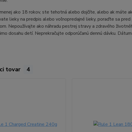
nie:
menej ako 18 rokov, ste tehotná alebo dojčíte, alebo ak máte 
vate lieky na predpis alebo voľnopredajné lieky, poraďte sa pre
om. Nepoužívajte ako náhradu pestrej stravy a zdravého životn
mo dosahu detí. Neprekračujte odporúčanú dennú dávku. Dátum min
ci tovar
4