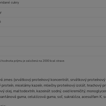
ridané cukry
y
D
á hodnota príjmu je založená na 2000 kcal strave.
á zmes (srvátkový proteínový koncentrát, srvátkový proteínový i
 proteín, micelárny kazeín, mliečny proteínový izolát, hrachový p
ový olej, maltodextrín, kazeinát sodný, oxid kremičitý, monoglyc
antánová guma, celulózová guma, soľ, sukralóza, acesulfam K, sójo