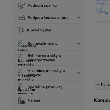
Podpora spánku
Podpora testosterónu
Kĺbová výživa
Spalovače tukov
Bylinné extrakty a
superpotraviny
Vitamíny, minerály a
zdravie
Kompl
Špeciálne produkty
Komple
Nápoje