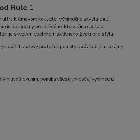
 od Rule 1
m ultra krémovom kokteile. Výnimočne skvelú chuť
ciu. Je ideálny pre každého, kto začína cestu s
tein je skvelým doplnkom aktívneho životného štýlu.
 izolát, hrachový proteín a pomaly stráviteľný micelárny
malým uvoľňovaním, ponúka všestrannosť aj výnimočnú