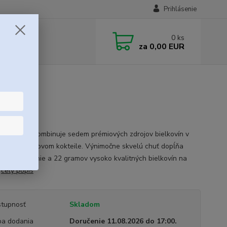
Prihlásenie
0
ks
za
0,00 EUR
 7 Protein kombinuje sedem prémiových zdrojov bielkovín v
 ultra krémovom kokteile. Výnimočne skvelú chuť dopĺňa
uché miešanie a 22 gramov vysoko kvalitných bielkovín na
.
celý popis
tupnosť
Skladom
a dodania
Doručenie 11.08.2026 do 17:00.