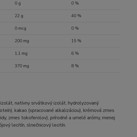
0 g
0 %
22 g
40 %
0 mcg
0 %
200 mg
15 %
1,1 mg
6 %
370 mg
8 %
zolát, natívny srvátkový izolát, hydrolyzovaný
roteín), kakao (spracované alkalizáciou), krémová zmes
eridy, zmes tokoferolov), prírodné a umelé arómy, menej
vý lecitín, slnečnicový lecitín.