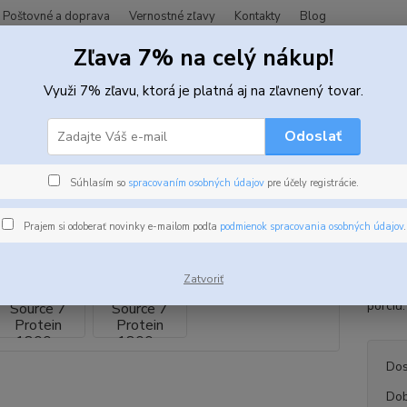
Poštovné a doprava
Vernostné zľavy
Kontakty
Blog
Zľava 7% na celý nákup!
Hľadať
Využi 7% zľavu, ktorá je platná aj na zľavnený tovar.
Odoslať
roteíny
Viaczložkové proteíny
Rule 1 Source 7 Protein 1800g
 1 Source 7 Protein 1800g
Súhlasím so
spracovaním osobných údajov
pre účely registrácie.
Prajem si odoberať novinky e-mailom podľa
podmienok spracovania osobných údajov
.
Source
každom
Zatvoriť
jednod
porciu
Dos
Dob