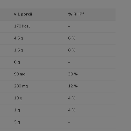
v 1 porcii
% RHP*
170 kcal
-
4,5 g
6 %
1,5 g
8 %
0 g
-
90 mg
30 %
280 mg
12 %
10 g
4 %
1 g
4 %
5 g
-