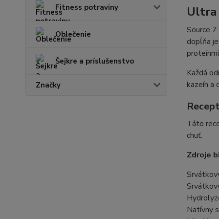
Fitness potraviny
Ultra
Source 7
Oblečenie
dopĺňa je
proteínmi
Šejkre a príslušenstvo
Každá odm
kazeín a 
Značky
Recept
Táto rece
chuť.
Zdroje b
Srvátkový
Srvátkov
Hydrolyz
Natívny s