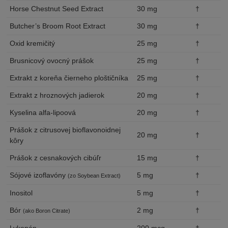
Horse Chestnut Seed Extract
30 mg
†
Butcher’s Broom Root Extract
30 mg
†
Oxid kremičitý
25 mg
†
Brusnicový ovocný prášok
25 mg
†
Extrakt z koreňa čierneho ploštičníka
25 mg
†
Extrakt z hroznových jadierok
20 mg
†
Kyselina alfa-lipoová
20 mg
†
Prášok z citrusovej bioflavonoidnej
20 mg
†
kôry
Prášok z cesnakových cibúľr
15 mg
†
Sójové izoflavóny
5 mg
†
(zo Soybean Extract)
Inositol
5 mg
†
Bór
2 mg
†
(ako Boron Citrate)
Lykopén
200 mcg
†