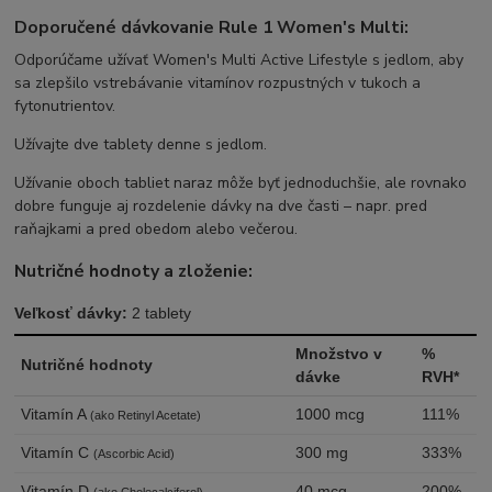
Doporučené dávkovanie Rule 1 Women's Multi:
Odporúčame užívať Women's Multi Active Lifestyle s jedlom, aby
sa zlepšilo vstrebávanie vitamínov rozpustných v tukoch a
fytonutrientov.
Užívajte dve tablety denne s jedlom.
Užívanie oboch tabliet naraz môže byť jednoduchšie, ale rovnako
dobre funguje aj rozdelenie dávky na dve časti – napr. pred
raňajkami a pred obedom alebo večerou.
Nutričné hodnoty a zloženie:
Veľkosť dávky:
2 tablety
Množstvo v
%
Nutričné hodnoty
dávke
RVH*
Vitamín A
1000 mcg
111%
(ako Retinyl Acetate)
Vitamín C
300 mg
333%
(Ascorbic Acid)
Vitamín D
40 mcg
200%
(ako Cholecalciferol)