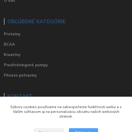
O nás
OBĽÚBENÉ KATEGÓRIE
Proteíny
BCAA
Kreatíny
Predtréningové pumpy
Fitness potraviny
KONTAKT
Súbory cookies používame na zabezpečenie funkčnosti webu a s
e-mail
:
eshop@suplements.sk
Vaším súhlasom aj na personalizáciu obsahu našich webových
stránok.
facebook
:
suplements.sk