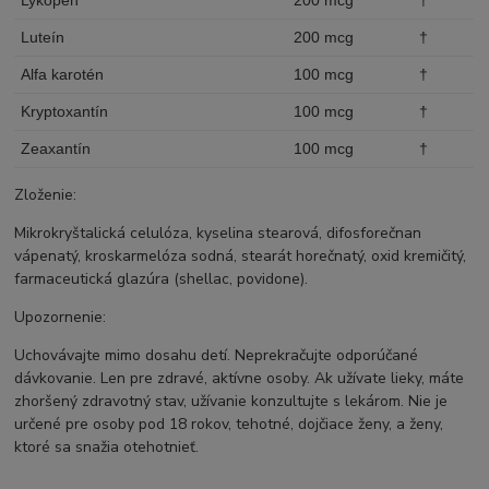
Luteín
200 mcg
†
Alfa karotén
100 mcg
†
Kryptoxantín
100 mcg
†
Zeaxantín
100 mcg
†
Zloženie:
Mikrokryštalická celulóza, kyselina stearová, difosforečnan
vápenatý, kroskarmelóza sodná, stearát horečnatý, oxid kremičitý,
farmaceutická glazúra (shellac, povidone).
Upozornenie:
Uchovávajte mimo dosahu detí. Neprekračujte odporúčané
dávkovanie. Len pre zdravé, aktívne osoby. Ak užívate lieky, máte
zhoršený zdravotný stav, užívanie konzultujte s lekárom. Nie je
určené pre osoby pod 18 rokov, tehotné, dojčiace ženy, a ženy,
ktoré sa snažia otehotnieť.