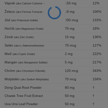
Vápnik
150 mg
12%
(ako Calcium Carbonate)
Železo
18 mg
100%
(ako Ferrous Fumarate)
Jód
200 mcg
133%
(ako Potassium Iodide)
Horčík
75 mg
18%
(ako Magnesium Oxide)
Zinok
15 mg
136%
(ako Zinc Oxide)
Selén
70 mcg
127%
(ako L-Selenomethionine)
Meď
2 mg
222%
(ako Cupric Oxide)
Mangán
5 mg
217%
(ako Manganese Sulfate)
Chróm
120 mcg
343%
(ako Chromium Chloride)
Molybdén
70 mcg
156%
(ako Sodium Molybdate)
Dong Quai Root Powder
80 mg
†
Chaste Tree Fruit Extract
50 mg
†
Uva Ursi Leaf Powder
50 mg
†