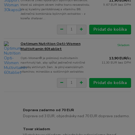
Unikátna zmes vybraných bylinných extraktov,
11,90 EUR
/
ks
ktoré sú zdrojom okrem iného trans-resveratrolu,
9,67 EUR
bez DPH
ale aj kyseliny pantoténovej a vitamínu B6.
Jedinečná kombinácia bylinných extraktov - z
koreňa shatavar...
Pridať do košíka
Optimum Nutrition Opti-Women
Skladom
Multivitamin 60tabliet
Opti-Women® je prémiový multivitamín
13,90 EUR
/
ks
navrhnutý tak, aby spĺňal jedinečné nutričné ​​
11,30 EUR
bez DPH
potreby aktívnych žien. Je plný esenciálnych
vitamínov, minerálov a rastlinných extraktov.
Pridať do košíka
Doprava zadarmo od 70 EUR
Doprava od 3 EUR, objednávky nad 70 EUR doprava zadarmo.
Tovar skladom
Všetok tovar skladom, objednávky odosielame ihneď.