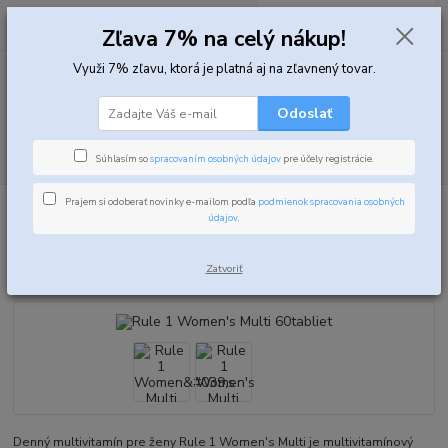
0
ks
za
0,00 EUR
Zľava 7% na celý nákup!
Využi 7% zľavu, ktorá je platná aj na zľavnený tovar.
Menu
Odoslať
Hľadať
Súhlasím so
spracovaním osobných údajov
pre účely registrácie.
Prajem si odoberať novinky e-mailom podľa
podmienok spracovania osobných
Úvod
Vitamíny, minerály a zdravie
Vitamínové a minerálne komplexy
údajov
.
Rule 1 Women's Multi 60tabliet
Rule 1 Women's Multi 60tabliet
Zatvoriť
Denný multivitamín pre ženy Rule 1 Women's Multi je multivitamínový