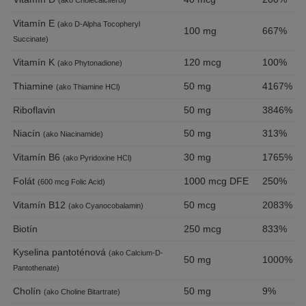
Vitamín E
(ako D-Alpha Tocopheryl
100 mg
667%
Succinate)
Vitamín K
120 mcg
100%
(ako Phytonadione)
Thiamine
50 mg
4167%
(ako Thiamine HCl)
Riboflavin
50 mg
3846%
Niacín
50 mg
313%
(ako Niacinamide)
Vitamín B6
30 mg
1765%
(ako Pyridoxine HCl)
Folát
1000 mcg DFE
250%
(600 mcg Folic Acid)
Vitamín B12
50 mcg
2083%
(ako Cyanocobalamin)
Biotín
250 mcg
833%
Kyselina pantoténová
(ako Calcium-D-
50 mg
1000%
Pantothenate)
Cholín
50 mg
9%
(ako Choline Bitartrate)