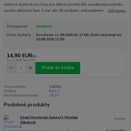
výživový doplnok pre ženy pre aktívny životný štýl a podporuje potreby
vysoko aktívnych žien. S viac ako 40 zložkami, antioxidantmi ...
celý popis
Dostupnosť
Skladom
Doba dodania
Doručenie 11.08.2026 do 17:00. Stačí objednať do
10.08.2026 11:00.
14,90 EUR
/
ks
12,11 EUR
bez DPH
Pridať do košíka
Číslo produktu:
120051
Výrobca:
Rule 1
Minimálna trvanlivosť:
10/27
Podobné produkty
Osavi Hormonal Support Woman
Skladom
30kapsúl