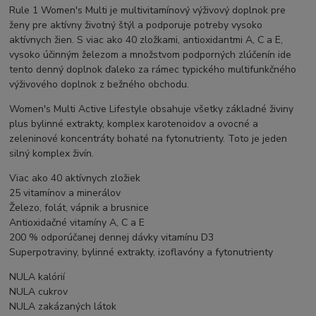
Rule 1 Women's Multi je multivitamínový výživový doplnok pre
ženy pre aktívny životný štýl a podporuje potreby vysoko
aktívnych žien. S viac ako 40 zložkami, antioxidantmi A, C a E,
vysoko účinným železom a množstvom podporných zlúčenín ide
tento denný doplnok ďaleko za rámec typického multifunkčného
výživového doplnok z bežného obchodu.
Women's Multi Active Lifestyle obsahuje všetky základné živiny
plus bylinné extrakty, komplex karotenoidov a ovocné a
zeleninové koncentráty bohaté na fytonutrienty. Toto je jeden
silný komplex živín.
Viac ako 40 aktívnych zložiek
25 vitamínov a minerálov
Železo, folát, vápnik a brusnice
Antioxidačné vitamíny A, C a E
200 % odporúčanej dennej dávky vitamínu D3
Superpotraviny, bylinné extrakty, izoflavóny a fytonutrienty
NULA kalórií
NULA cukrov
NULA zakázaných látok