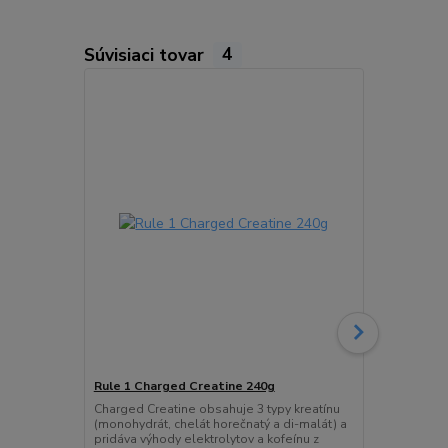
Súvisiaci tovar
4
Rule 1 Charged Creatine 240g
Rule 1 Lean
Charged Creatine obsahuje 3 typy kreatínu
Rule 1 Lean 
(monohydrát, chelát horečnatý a di-malát) a
bez stimulač
pridáva výhody elektrolytov a kofeínu z
podporovať s