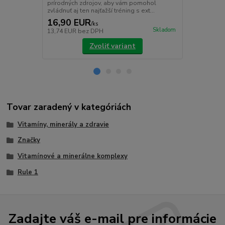
prírodných zdrojov, aby vám pomohol
chuti do jedl
zvládnuť aj ten najťažší tréning s ext...
16,90 EUR
19,90 E
/
ks
Skladom
13,74 EUR
bez DPH
16,18 EUR
b
Zvoliť variant
Tovar zaradený v kategóriách
Vitamíny, minerály a zdravie
Značky
Vitamínové a minerálne komplexy
Rule 1
Zadajte váš e-mail pre informácie