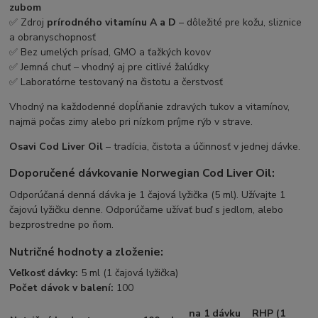
zubom
✅ Zdroj
prírodného vitamínu A a D
– dôležité pre kožu, sliznice
a obranyschopnosť
✅ Bez umelých prísad, GMO a ťažkých kovov
✅ Jemná chuť – vhodný aj pre citlivé žalúdky
✅ Laboratórne testovaný na čistotu a čerstvosť
Vhodný na každodenné dopĺňanie zdravých tukov a vitamínov,
najmä počas zimy alebo pri nízkom príjme rýb v strave.
Osavi Cod Liver Oil
– tradícia, čistota a účinnosť v jednej dávke.
Doporučené dávkovanie Norwegian Cod Liver Oil:
Odporúčaná denná dávka je 1 čajová lyžička (5 ml). Užívajte 1
čajovú lyžičku denne. Odporúčame užívať buď s jedlom, alebo
bezprostredne po ňom.
Nutričné hodnoty a zloženie:
Veľkosť dávky:
5 ml (1 čajová lyžička)
Počet dávok v balení:
100
na 1 dávku
RHP (1