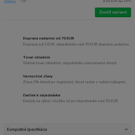
C10.
8,86 EUR
bez DPH
Zvoliť variant
Doprava zadarmo od 70 EUR
Doprava od 3 EUR, objednávky nad 70 EUR doprava zadarmo.
Tovar skladom
Všetok tovar skladom, objednávky odosielame ihneď.
Vernostné zľavy
Zľava 3% ihneď po registrácii, ktorá rastie s vašimi nákupmi.
Darček k objednávke
Darček na výber v košíku už pri objednávke nad 30 EUR.
Kompletné špecifikácie