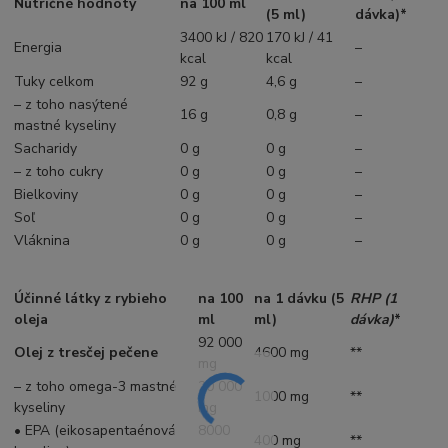
Nutričné hodnoty
na 100 ml
(5 ml)
dávka)*
3400 kJ / 820
170 kJ / 41
Energia
–
kcal
kcal
Tuky celkom
92 g
4,6 g
–
– z toho nasýtené
16 g
0,8 g
–
mastné kyseliny
Sacharidy
0 g
0 g
–
– z toho cukry
0 g
0 g
–
Bielkoviny
0 g
0 g
–
Soľ
0 g
0 g
–
Vláknina
0 g
0 g
–
Účinné látky z rybieho
na 100
na 1 dávku (5
RHP (1
oleja
ml
ml)
dávka)
*
92 000
Olej z tresčej pečene
4600 mg
**
mg
– z toho omega-3 mastné
20 000
1000 mg
**
kyseliny
mg
• EPA (eikosapentaénová
8000
400 mg
**