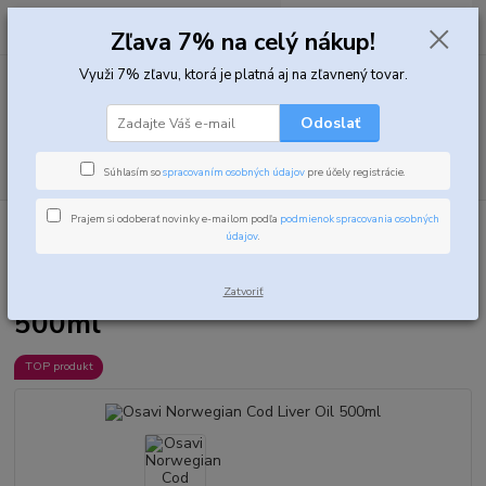
0
ks
za
0,00 EUR
Zľava 7% na celý nákup!
Využi 7% zľavu, ktorá je platná aj na zľavnený tovar.
Menu
Odoslať
Hľadať
Súhlasím so
spracovaním osobných údajov
pre účely registrácie.
Prajem si odoberať novinky e-mailom podľa
podmienok spracovania osobných
Úvod
Vitamíny, minerály a zdravie
Zdravé tuky
Osavi Norwegian
údajov
.
Cod Liver Oil 500ml
Osavi Norwegian Cod Liver Oil
Zatvoriť
500ml
TOP produkt