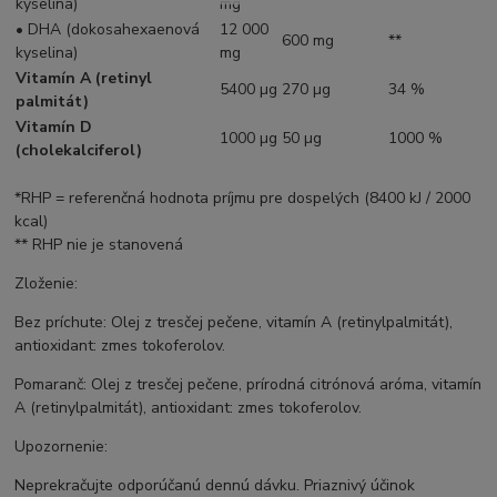
kyselina)
mg
• DHA (dokosahexaenová
12 000
600 mg
**
kyselina)
mg
Vitamín A (retinyl
5400 µg
270 µg
34 %
palmitát)
Vitamín D
1000 µg
50 µg
1000 %
(cholekalciferol)
*RHP = referenčná hodnota príjmu pre dospelých (8400 kJ / 2000
kcal)
** RHP nie je stanovená
Zloženie:
Bez príchute: Olej z tresčej pečene, vitamín A (retinylpalmitát),
antioxidant: zmes tokoferolov.
Pomaranč: Olej z tresčej pečene, prírodná citrónová aróma, vitamín
A (retinylpalmitát), antioxidant: zmes tokoferolov.
Upozornenie:
Neprekračujte odporúčanú dennú dávku. Priaznivý účinok