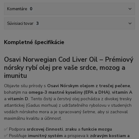
Komentáre
0
Súvisiaci tovar
3
Kompletné špecifikácie
Osavi Norwegian Cod Liver Oil – Prémiový
nórsky rybí olej pre vaše srdce, mozog a
imunitu
Objavte silu prírody s
Osavi Nórskym olejom z tresčej pečene
,
bohatým na
omega-3 mastné kyseliny (EPA a DHA)
,
vitamín A
a
vitamín D
. Tento čistý a čerstvý olej pochádza
z divokej tresky
atlantickej (Gadus morhua)
z udržateľného rybolovu v studených
vodách nórskeho mora a je spracovaný šetrne, aby si zachoval
maximálnu kvalitu a účinnosť.
✅ Podpora
srdcovej činnosti
,
zraku
a
funkcie mozgu
✅ Posilňuje
imunitný systém
a prispieva k
zdravým kostiam a