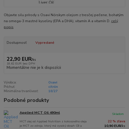
Objavte silu prírody s Osavi Nórskym olejom z tresčej pečene, bohatým
na omega-3 mastné kyseliny (EPA a DHA), vitamín A a vitamín D.
celý
popis
Dostupnosť
Vypredané
22,90 EUR
/
ks
18,62 EUR
bez DPH
Momentálne nie je k dispozícii
Výrobca:
Osavi
Príchuť:
citrón
Minimálna trvanlivosť:
10/27
Podobné produkty
Applied MCT Oil 490ml
Skladom
MCT olej od Applied Nutrition z kokosového oleja
22 % zľava
je MCT zo zdroja, ktorý má vysoký obsah C8 a
10,90 EUR
/
ks