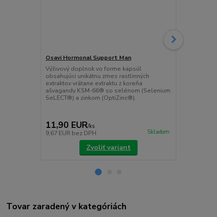
Osavi Hormonal Support Man
Osavi Horm
Výživový doplnok vo forme kapsúl
Unikátna zme
obsahujúci unikátnu zmes rastlinných
ktoré sú zdr
extraktov vrátane extraktu z koreňa
resveratrolu,
ašvagandy KSM-66® so selénom (Selenium
vitamínu B6.
SeLECT®) a zinkom (OptiZinc®).
extraktov - z
11,90 EUR
11,90 E
/
ks
Skladom
9,67 EUR
bez DPH
9,67 EUR
be
Zvoliť variant
Tovar zaradený v kategóriách