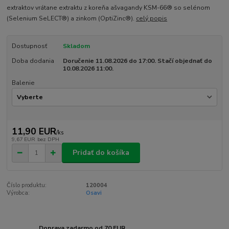
extraktov vrátane extraktu z koreňa ašvagandy KSM-66® so selénom
(Selenium SeLECT®) a zinkom (OptiZinc®).
celý popis
Dostupnosť
Skladom
Doba dodania
Doručenie 11.08.2026 do 17:00. Stačí objednať do
10.08.2026 11:00.
Balenie
11,90 EUR
/
ks
9,67 EUR
bez DPH
Pridať do košíka
Číslo produktu:
120004
Výrobca:
Osavi
Doprava zadarmo od 70 EUR