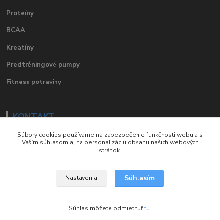
Proteíny
BCAA
Kreatíny
Predtréningové pumpy
Fitness potraviny
KONTAKT
Súbory cookies používame na zabezpečenie funkčnosti webu a s
e-mail
:
eshop@suplements.sk
Vaším súhlasom aj na personalizáciu obsahu našich webových
stránok.
facebook
:
suplements.sk
Súhlasím
Nastavenia
Copyright © Suplements.sk. Všetky práva vyhradené.
Súhlas môžete odmietnuť
tu
.
Vytvorené na
Eshop-rychlo.sk