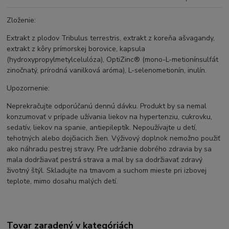
Zloženie:
Extrakt z plodov Tribulus terrestris, extrakt z koreňa ašvagandy,
extrakt z kôry prímorskej borovice, kapsula
(hydroxypropylmetylcelulóza), OptiZinc® (mono-L-metionínsulfát
zinočnatý, prírodná vanilková aróma), L-selenometionín, inulín.
Upozornenie:
Neprekračujte odporúčanú dennú dávku. Produkt by sa nemal
konzumovať v prípade užívania liekov na hypertenziu, cukrovku,
sedatív, liekov na spanie, antiepileptík. Nepoužívajte u detí,
tehotných alebo dojčiacich žien. Výživový doplnok nemožno použiť
ako náhradu pestrej stravy. Pre udržanie dobrého zdravia by sa
mala dodržiavať pestrá strava a mal by sa dodržiavať zdravý
životný štýl. Skladujte na tmavom a suchom mieste pri izbovej
teplote, mimo dosahu malých detí.
Tovar zaradený v kategóriách