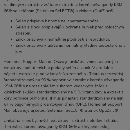
rastlinných extraktov vrátane extraktu z koreňa ašvagandy KSM-
66® so selénom (Selenium SeLECT®) a zinkom (OptiZinc®).
Selén prispieva k normálnej spermatogenéze.
Selén a zinok prispievajú k ochrane buniek pred oxidačným
stresom.
Zinok prispieva k normálnej plodnosti a reprodukcii.
Zinok prispieva k udržaniu normálnej hladiny testosterónu v
krvi.
Hormonal Support Man od Osavi je unikátna zmes rastlinných
extraktov obohatených o pridaný selén a zinok. V produkte
nájdete extrakt z plodov kotvičníka zemného (Tribulus terrestris)
štandardizovaný na 90 % saponínov, extrakt z koreňa ašvagandy
KSM-66® s najrozsiahlejším súborom vedeckých štúdií a
klinických skúšok štandardizovaný na 5 % vitanolidov a extrakt z
kôry borovice prímorskej (Pinus pinaster) štandardizovaný na min.
67 % oligomérnych proantokyanidínov (OPC). Hormonal Support
Man obsahuje aj selén, Selenium SeLECT® a zinok OptiZinc®.
Unikátna zmes bylinných extraktov - extrakt z plodov Tribulus
Terrestris, koreňa ašvagandy KSM-66® a kôry prímorskej