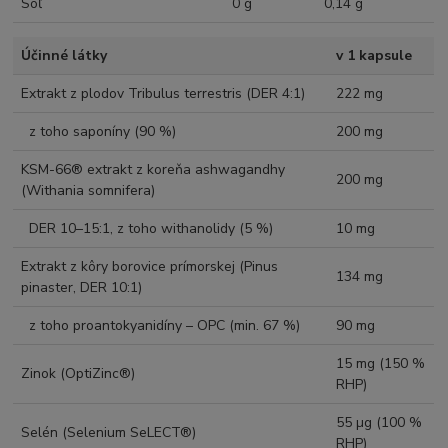
Soľ
0 g
0,14 g
Účinné látky
v 1 kapsule
Extrakt z plodov Tribulus terrestris (DER 4:1)
222 mg
z toho saponíny (90 %)
200 mg
KSM-66® extrakt z koreňa ashwagandhy
200 mg
(Withania somnifera)
DER 10–15:1, z toho withanolidy (5 %)
10 mg
Extrakt z kôry borovice prímorskej (Pinus
134 mg
pinaster, DER 10:1)
z toho proantokyanidíny – OPC (min. 67 %)
90 mg
15 mg (150 %
Zinok (OptiZinc®)
RHP)
55 µg (100 %
Selén (Selenium SeLECT®)
RHP)