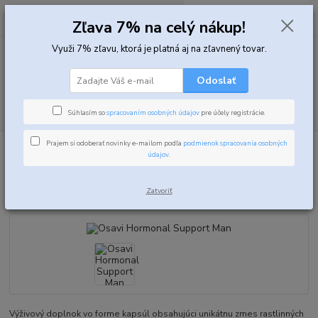
0
ks
za
0,00 EUR
Zľava 7% na celý nákup!
Využi 7% zľavu, ktorá je platná aj na zľavnený tovar.
Menu
Odoslať
Hľadať
Súhlasím so
spracovaním osobných údajov
pre účely registrácie.
Prajem si odoberať novinky e-mailom podľa
podmienok spracovania osobných
Úvod
Podpora testosterónu
Komplexné testosterón boostre
Osavi
údajov
.
Hormonal Support Man
Osavi Hormonal Support Man
Zatvoriť
Výživový doplnok vo forme kapsúl obsahujúci unikátnu zmes rastlinných