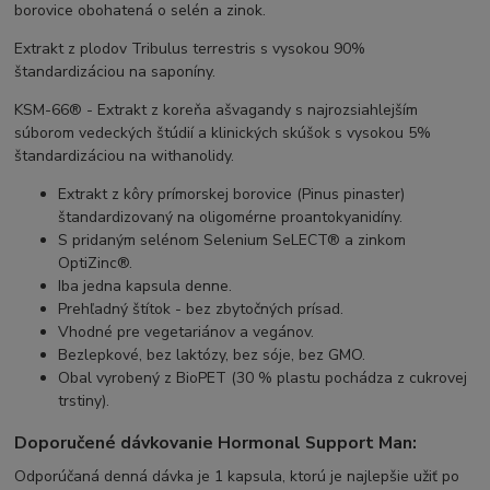
borovice obohatená o selén a zinok.
Extrakt z plodov Tribulus terrestris s vysokou 90%
štandardizáciou na saponíny.
KSM-66® - Extrakt z koreňa ašvagandy s najrozsiahlejším
súborom vedeckých štúdií a klinických skúšok s vysokou 5%
štandardizáciou na withanolidy.
Extrakt z kôry prímorskej borovice (Pinus pinaster)
štandardizovaný na oligomérne proantokyanidíny.
S pridaným selénom Selenium SeLECT® a zinkom
OptiZinc®.
Iba jedna kapsula denne.
Prehľadný štítok - bez zbytočných prísad.
Vhodné pre vegetariánov a vegánov.
Bezlepkové, bez laktózy, bez sóje, bez GMO.
Obal vyrobený z BioPET (30 % plastu pochádza z cukrovej
trstiny).
Doporučené dávkovanie Hormonal Support Man:
Odporúčaná denná dávka je 1 kapsula, ktorú je najlepšie užiť po