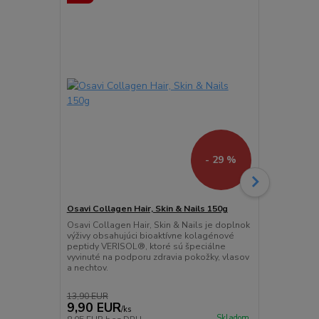
- 29 %
Osavi Collagen Hair, Skin & Nails 150g
Osavi Colos
Osavi Collagen Hair, Skin & Nails je doplnok
Osavi Colos
výživy obsahujúci bioaktívne kolagénové
výživy obsah
peptidy VERISOL®, ktoré sú špeciálne
(kravské kol
vyvinuté na podporu zdravia pokožky, vlasov
podporujú s
a nechtov.
systému a o
13,90 EUR
9,90 EUR
11,90 E
/
ks
Skladom