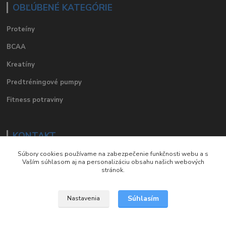
OBĽÚBENÉ KATEGÓRIE
Proteíny
BCAA
Kreatíny
Predtréningové pumpy
Fitness potraviny
KONTAKT
Súbory cookies používame na zabezpečenie funkčnosti webu a s
e-mail
:
eshop@suplements.sk
Vaším súhlasom aj na personalizáciu obsahu našich webových
stránok.
facebook
:
suplements.sk
Súhlasím
Nastavenia