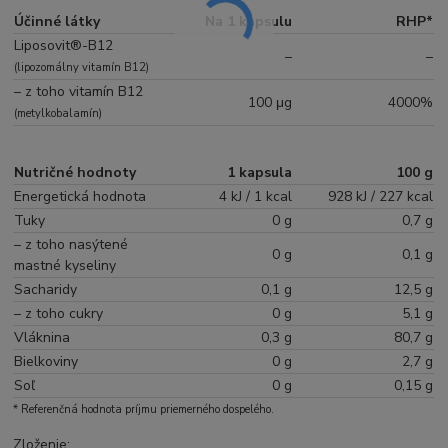
Účinné látky
Na 1 kapsulu
RHP*
Liposovit®-B12
–
–
(lipozomálny vitamín B12)
– z toho vitamín B12
100 μg
4000%
(metylkobalamín)
Nutričné hodnoty
1 kapsula
100 g
Energetická hodnota
4 kJ / 1 kcal
928 kJ / 227 kcal
Tuky
0 g
0,7 g
– z toho nasýtené
0 g
0,1 g
mastné kyseliny
Sacharidy
0,1 g
12,5 g
– z toho cukry
0 g
5,1 g
Vláknina
0,3 g
80,7 g
Bielkoviny
0 g
2,7 g
Soľ
0 g
0,15 g
* Referenčná hodnota príjmu priemerného dospelého.
Zloženie: