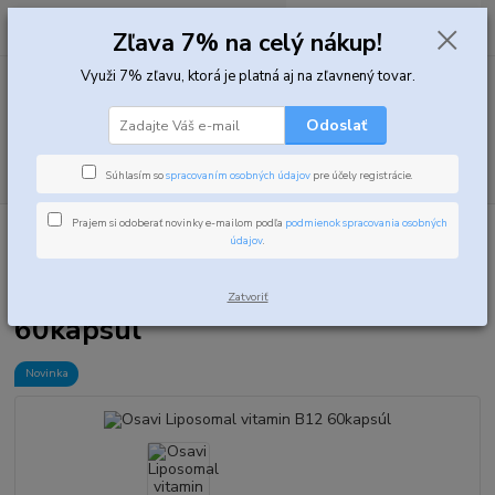
0
ks
za
0,00 EUR
Zľava 7% na celý nákup!
Využi 7% zľavu, ktorá je platná aj na zľavnený tovar.
Menu
Odoslať
Hľadať
Súhlasím so
spracovaním osobných údajov
pre účely registrácie.
Prajem si odoberať novinky e-mailom podľa
podmienok spracovania osobných
Úvod
Vitamíny, minerály a zdravie
Vitamíny
Osavi Liposomal
údajov
.
vitamin B12 60kapsúl
Osavi Liposomal vitamin B12
Zatvoriť
60kapsúl
Novinka