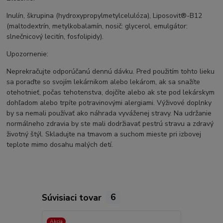
Inulín, škrupina (hydroxypropylmetylcelulóza), Liposovit®-B12
(maltodextrín, metylkobalamín, nosič: glycerol, emulgátor:
slnečnicový lecitín, fosfolipidy).
Upozornenie:
Neprekračujte odporúčanú dennú dávku. Pred použitím tohto lieku
sa poraďte so svojím lekárnikom alebo lekárom, ak sa snažíte
otehotnieť, počas tehotenstva, dojčíte alebo ak ste pod lekárskym
dohľadom alebo trpíte potravinovými alergiami. Výživové doplnky
by sa nemali používať ako náhrada vyváženej stravy. Na udržanie
normálneho zdravia by ste mali dodržiavať pestrú stravu a zdravý
životný štýl. Skladujte na tmavom a suchom mieste pri izbovej
teplote mimo dosahu malých detí.
Súvisiaci tovar
6
Akcia