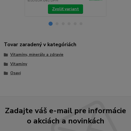
8,05 EUR
bez DPH
9,67 EUR
be
Zvoliť variant
Tovar zaradený v kategóriách
Vitamíny, minerály a zdravie
Vitamíny
Osavi
Zadajte váš e-mail pre informácie
o akciách a novinkách