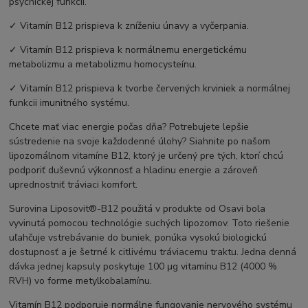
psychickej funkcii.
✓ Vitamín B12 prispieva k zníženiu únavy a vyčerpania.
✓ Vitamín B12 prispieva k normálnemu energetickému
metabolizmu a metabolizmu homocysteínu.
✓ Vitamín B12 prispieva k tvorbe červených krviniek a normálnej
funkcii imunitného systému.
Chcete mať viac energie počas dňa? Potrebujete lepšie
sústredenie na svoje každodenné úlohy? Siahnite po našom
lipozomálnom vitamíne B12, ktorý je určený pre tých, ktorí chcú
podporiť duševnú výkonnosť a hladinu energie a zároveň
uprednostniť tráviaci komfort.
Surovina Liposovit®-B12 použitá v produkte od Osavi bola
vyvinutá pomocou technológie suchých lipozomov. Toto riešenie
uľahčuje vstrebávanie do buniek, ponúka vysokú biologickú
dostupnosť a je šetrné k citlivému tráviacemu traktu. Jedna denná
dávka jednej kapsuly poskytuje 100 μg vitamínu B12 (4000 %
RVH) vo forme metylkobalamínu.
Vitamín B12 podporuje normálne fungovanie nervového systému