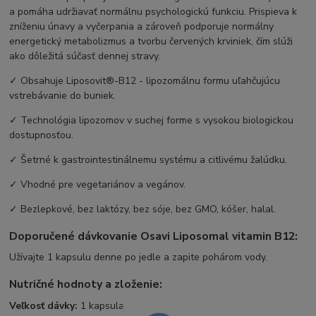
a pomáha udržiavať normálnu psychologickú funkciu. Prispieva k
zníženiu únavy a vyčerpania a zároveň podporuje normálny
energetický metabolizmus a tvorbu červených krviniek, čím slúži
ako dôležitá súčasť dennej stravy.
✓ Obsahuje Liposovit®-B12 - lipozomálnu formu uľahčujúcu
vstrebávanie do buniek.
✓ Technológia lipozomov v suchej forme s vysokou biologickou
dostupnosťou.
✓ Šetrné k gastrointestinálnemu systému a citlivému žalúdku.
✓ Vhodné pre vegetariánov a vegánov.
✓ Bezlepkové, bez laktózy, bez sóje, bez GMO, kóšer, halal.
Doporučené dávkovanie Osavi Liposomal vitamin B12:
Užívajte 1 kapsulu denne po jedle a zapite pohárom vody.
Nutričné hodnoty a zloženie:
Veľkosť dávky:
1 kapsula