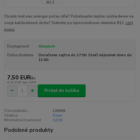
Chcete mať viac energie počas dňa? Potrebujete lepšie sústredenie na
svoje každodenné úlohy? Siahnite po lipozomálnom vitamíne B12.
celý
popis
Dostupnosť
Skladom
Doba dodania
Doručenie zajtra do 17:00. Stačí objednať dnes do
11:00.
7,50 EUR
/
ks
6,10 EUR
bez DPH
Pridať do košíka
Číslo produktu:
120065
Výrobca:
Osavi
Minimálna trvanlivosť:
12/28
Podobné produkty