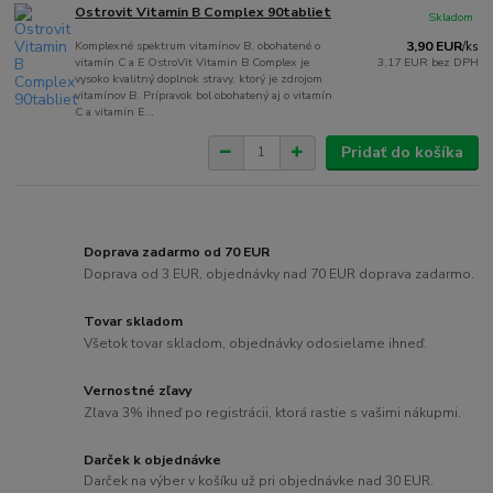
Ostrovit Vitamin B Complex 90tabliet
Skladom
Komplexné spektrum vitamínov B, obohatené o
3,90 EUR
/
ks
vitamín C a E OstroVit Vitamin B Complex je
3,17 EUR
bez DPH
vysoko kvalitný doplnok stravy, ktorý je zdrojom
vitamínov B. Prípravok bol obohatený aj o vitamín
C a vitamín E...
Pridať do košíka
Doprava zadarmo od 70 EUR
Doprava od 3 EUR, objednávky nad 70 EUR doprava zadarmo.
Tovar skladom
Všetok tovar skladom, objednávky odosielame ihneď.
Vernostné zľavy
Zľava 3% ihneď po registrácii, ktorá rastie s vašimi nákupmi.
Darček k objednávke
Darček na výber v košíku už pri objednávke nad 30 EUR.