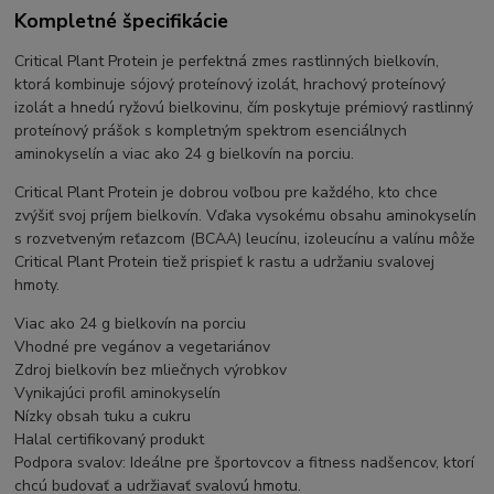
Kompletné špecifikácie
Critical Plant Protein je perfektná zmes rastlinných bielkovín,
ktorá kombinuje sójový proteínový izolát, hrachový proteínový
izolát a hnedú ryžovú bielkovinu, čím poskytuje prémiový rastlinný
proteínový prášok s kompletným spektrom esenciálnych
aminokyselín a viac ako 24 g bielkovín na porciu.
Critical Plant Protein je dobrou voľbou pre každého, kto chce
zvýšiť svoj príjem bielkovín. Vďaka vysokému obsahu aminokyselín
s rozvetveným reťazcom (BCAA) leucínu, izoleucínu a valínu môže
Critical Plant Protein tiež prispieť k rastu a udržaniu svalovej
hmoty.
Viac ako 24 g bielkovín na porciu
Vhodné pre vegánov a vegetariánov
Zdroj bielkovín bez mliečnych výrobkov
Vynikajúci profil aminokyselín
Nízky obsah tuku a cukru
Halal certifikovaný produkt
Podpora svalov: Ideálne pre športovcov a fitness nadšencov, ktorí
chcú budovať a udržiavať svalovú hmotu.