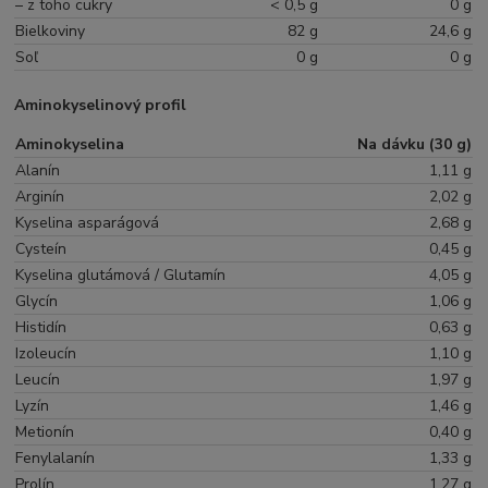
– z toho cukry
< 0,5 g
0 g
Bielkoviny
82 g
24,6 g
Soľ
0 g
0 g
Aminokyselinový profil
Aminokyselina
Na dávku (30 g)
Alanín
1,11 g
Arginín
2,02 g
Kyselina asparágová
2,68 g
Cysteín
0,45 g
Kyselina glutámová / Glutamín
4,05 g
Glycín
1,06 g
Histidín
0,63 g
Izoleucín
1,10 g
Leucín
1,97 g
Lyzín
1,46 g
Metionín
0,40 g
Fenylalanín
1,33 g
Prolín
1,27 g