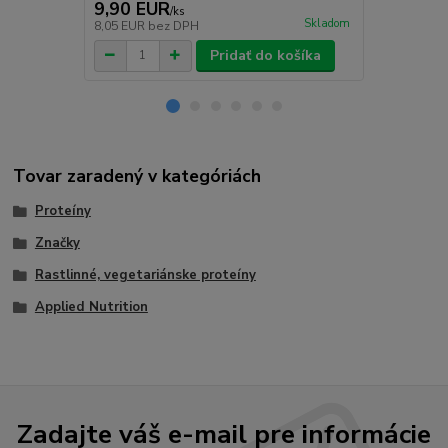
9,90 EUR
11,90 E
/
ks
Skladom
8,05 EUR
bez DPH
9,67 EUR
be
Pridať do košíka
Tovar zaradený v kategóriách
Proteíny
Značky
Rastlinné, vegetariánske proteíny
Applied Nutrition
Zadajte váš e-mail pre informácie