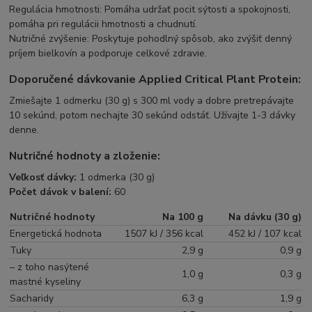
Regulácia hmotnosti: Pomáha udržať pocit sýtosti a spokojnosti,
pomáha pri regulácii hmotnosti a chudnutí.
Nutričné ​​zvýšenie: Poskytuje pohodlný spôsob, ako zvýšiť denný
príjem bielkovín a podporuje celkové zdravie.
Doporučené dávkovanie Applied Critical Plant Protein:
Zmiešajte 1 odmerku (30 g) s 300 ml vody a dobre pretrepávajte
10 sekúnd, potom nechajte 30 sekúnd odstáť. Užívajte 1-3 dávky
denne.
Nutričné hodnoty a zloženie:
Veľkosť dávky:
1 odmerka (30 g)
Počet dávok v balení:
60
Nutričné hodnoty
Na 100 g
Na dávku (30 g)
Energetická hodnota
1507 kJ / 356 kcal
452 kJ / 107 kcal
Tuky
2,9 g
0,9 g
– z toho nasýtené
1,0 g
0,3 g
mastné kyseliny
Sacharidy
6,3 g
1,9 g