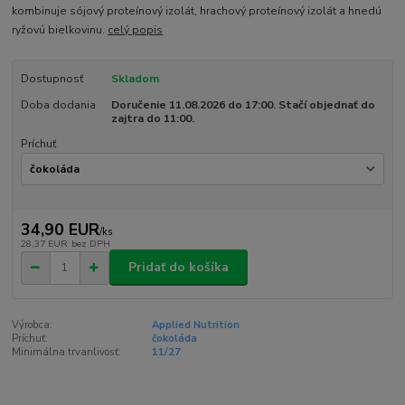
kombinuje sójový proteínový izolát, hrachový proteínový izolát a hnedú
ryžovú bielkovinu.
celý popis
Dostupnosť
Skladom
Doba dodania
Doručenie 11.08.2026 do 17:00. Stačí objednať do
zajtra do 11:00.
Príchuť
34,90 EUR
/
ks
28,37 EUR
bez DPH
Pridať do košíka
Výrobca:
Applied Nutrition
Príchuť:
čokoláda
Minimálna trvanlivosť:
11/27