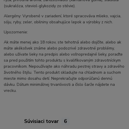
(sukralóza, steviol-glykozidy zo stévie).
Alergény: Vyrobené v zariadení, ktoré spracováva mlieko, vajcia,
sóju, ryby, zeler, obilniny obsahujúce lepok a výrobky z nich.
Upozornenie:
Ak máte menej ako 18 rokov, ste tehotná alebo dojčíte, alebo ak
máte akékoľvek známe alebo podozrivé zdravotné problémy,
alebo užívate lieky na predpis alebo voľnopredajné lieky, poraďte
sa pred použitím tohto produktu s kvalifikovaným zdravotníckym
pracovníkom. Nepoužívajte ako náhradu pestrej stravy a zdravého
životného štýlu. Tento produkt skladujte na chladnom a suchom
mieste mimo dosahu detí. Neprekračujte odporúčanú dennú
dávku. Dátum minimálnej trvanlivosti a číslo šarže nájdete na
vrecku.
Súvisiaci tovar
6