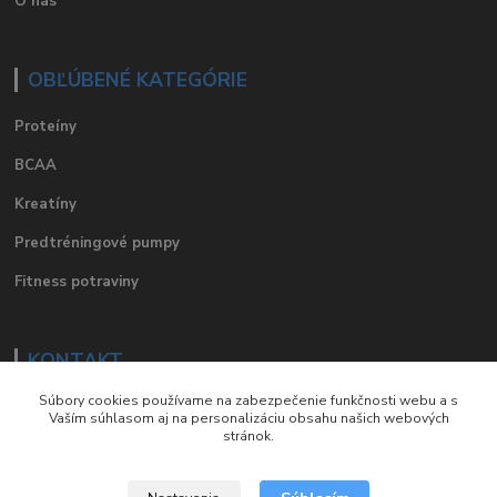
O nás
OBĽÚBENÉ KATEGÓRIE
Proteíny
BCAA
Kreatíny
Predtréningové pumpy
Fitness potraviny
KONTAKT
Súbory cookies používame na zabezpečenie funkčnosti webu a s
e-mail
:
eshop@suplements.sk
Vaším súhlasom aj na personalizáciu obsahu našich webových
stránok.
facebook
:
suplements.sk