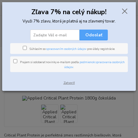
0
ks
za
0,00 EUR
Zľava 7% na celý nákup!
Využi 7% zľavu, ktorá je platná aj na zľavnený tovar.
Menu
Odoslať
Hľadať
Súhlasím so
spracovaním osobných údajov
pre účely registrácie.
Úvod
Proteíny
Rastlinné, vegetariánske proteíny
Applied Critical
Plant Protein 1800g čokoláda
Prajem si odoberať novinky e-mailom podľa
podmienok spracovania osobných
údajov
.
Applied Critical Plant Protein
1800g čokoláda
Zatvoriť
Critical Plant Protein je perfektná zmes rastlinných bielkovín, ktorá