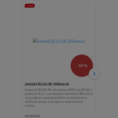
Akcia
- 38 %
Applied BCAA 6K 300kapsúl
Applied Cre
Kapsuly BCAA 6K obsahujú 6000 mg BCAA v
Rice Cream o
pomere 4:1:1 s pridanými vitamínmi B6 a B12
chutný, vegán
na podporu energetického metabolizmu,
šetrný k žalú
zníženie únavy a podporu regenerácie
a pocit sýto
svalov.
15,90 EUR