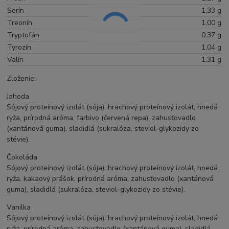
Serín
1,33 g
Treonín
1,00 g
Tryptofán
0,37 g
Tyrozín
1,04 g
Valín
1,31 g
Zloženie:
Jahoda
Sójový proteínový izolát (sója), hrachový proteínový izolát, hnedá
ryža, prírodná aróma, farbivo (červená repa), zahusťovadlo
(xantánová guma), sladidlá (sukralóza, steviol-glykozidy zo
stévie).
Čokoláda
Sójový proteínový izolát (sója), hrachový proteínový izolát, hnedá
ryža, kakaový prášok, prírodná aróma, zahusťovadlo (xantánová
guma), sladidlá (sukralóza, steviol-glykozidy zo stévie).
Vanilka
Sójový proteínový izolát (sója), hrachový proteínový izolát, hnedá
ryža, prírodná aróma, zahusťovadlo (xantánová guma), sladidlá