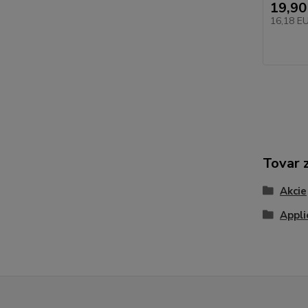
19,90
16,18 E
Tovar 
Akcie
Appli