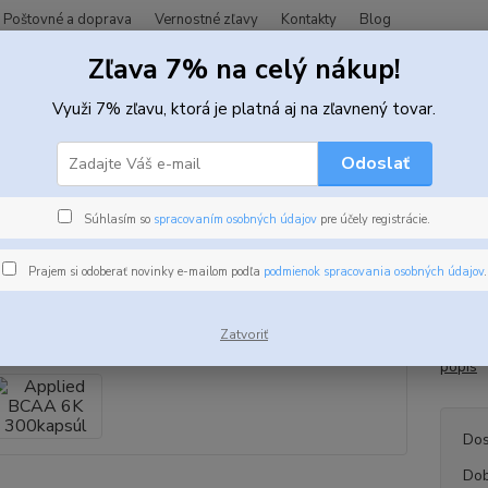
Poštovné a doprava
Vernostné zľavy
Kontakty
Blog
Zľava 7% na celý nákup!
Hľadať
Využi 7% zľavu, ktorá je platná aj na zľavnený tovar.
Odoslať
minokyseliny
BCAA
Applied BCAA 6K 300kapsúl
ied BCAA 6K 300kapsúl
Súhlasím so
spracovaním osobných údajov
pre účely registrácie.
Prajem si odoberať novinky e-mailom podľa
podmienok spracovania osobných údajov
.
Kapsul
- 38 %
pridan
Zatvoriť
metabo
popis
Dos
Dob