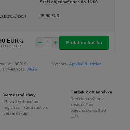
Stačí objednať dnes do 11:00.
a pred zľavou
15,90 EUR
90 EUR
/
ks
Pridať do košíka
5 EUR
bez DPH
roduktu:
30019
Výrobca:
Applied Nutrition
na trvanlivosť:
04/26
Darček k objednávke
Vernostné zľavy
Darček na výber v
Zľava 3% ihneď po
košíku už pri
registrácii, ktorá rastie s
objednávke nad 30
vašimi nákupmi.
EUR.