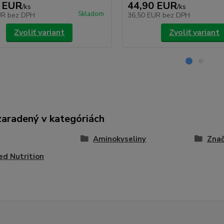
 EUR
44,90 EUR
/
ks
/
ks
Skladom
UR
bez DPH
36,50 EUR
bez DPH
Zvoliť variant
Zvoliť variant
zaradený v kategóriách
Aminokyseliny
Znač
ed Nutrition