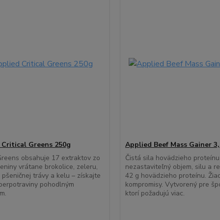
 Critical Greens 250g
Applied Beef Mass Gainer 3
 Greens obsahuje 17 extraktov zo
Čistá sila hovädzieho proteínu
eniny vrátane brokolice, zeleru,
nezastaviteľný objem, silu a r
 pšeničnej trávy a kelu – získajte
42 g hovädzieho proteínu. Žia
perpotraviny pohodlným
kompromisy. Vytvorený pre šp
m.
ktorí požadujú viac.