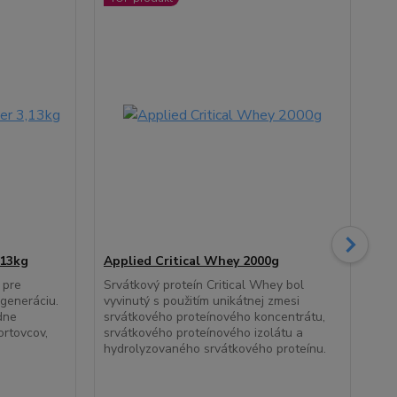
,13kg
Applied Critical Whey 2000g
Ap
90
 pre
Srvátkový proteín Critical Whey bol
egeneráciu.
vyvinutý s použitím unikátnej zmesi
Mul
dne
srvátkového proteínového koncentrátu,
nor
ortovcov,
srvátkového proteínového izolátu a
poč
hydrolyzovaného srvátkového proteínu.
ňom
sús
nor