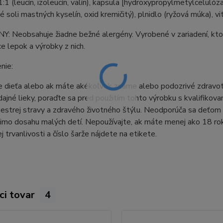
1 (leucín, izoleucín, valín), kapsula [hydroxypropylmetylcelulóza
é soli mastných kyselín, oxid kremičitý), plnidlo (ryžová múka), v
 Neobsahuje žiadne bežné alergény. Vyrobené v zariadení, ktoré s
e lepok a výrobky z nich.
nie:
e dieťa alebo ak máte akékoľvek známe alebo podozrivé zdravotn
ajné lieky, poraďte sa pred použitím tohto výrobku s kvalifiko
pestrej stravy a zdravého životného štýlu. Neodporúča sa deťo
imo dosahu malých detí. Nepoužívajte, ak máte menej ako 18 ro
j trvanlivosti a číslo šarže nájdete na etikete.
ci tovar
4