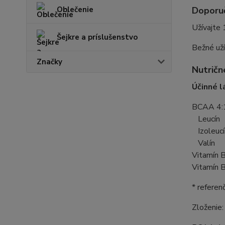
Doporu
Oblečenie
Užívajte
Šejkre a príslušenstvo
Bežné uží
Značky
Nutričn
Účinné l
BCAA 4
Leucí
Izoleu
Valín
Vitamí
Vitamí
* referen
Zloženie: