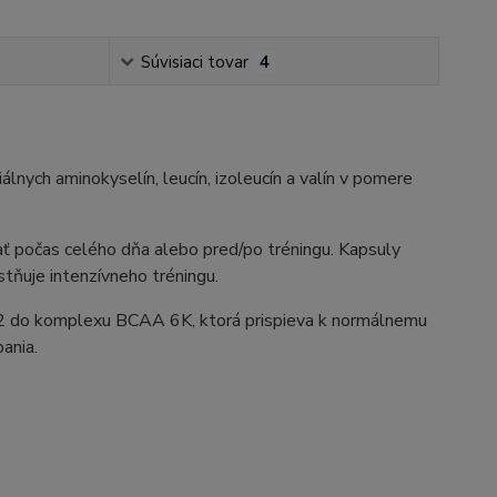
Súvisiaci tovar
4
nych aminokyselín, leucín, izoleucín a valín v pomere
počas celého dňa alebo pred/po tréningu. Kapsuly
tňuje intenzívneho tréningu.
B12 do komplexu BCAA 6K, ktorá prispieva k normálnemu
ania.