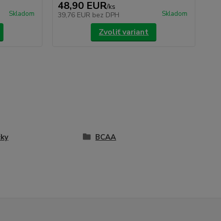
48,90 EUR
8
/
ks
Skladom
Skladom
39,76 EUR
bez DPH
7,
Zvoliť variant
ky
BCAA