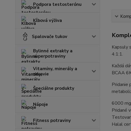
Podpora testosterónu
Kompl
Kĺbová výživa
Komple
Spalovače tukov
Kapsuly s
Bylinné extrakty a
4:1:1.
superpotraviny
Každá dá
Vitamíny, minerály a
BCAA 6K m
zdravie
Pridanie 
Špeciálne produkty
metaboliz
6000 mg 
Nápoje
Pridané 
Testovan
Fitness potraviny
Halal cer