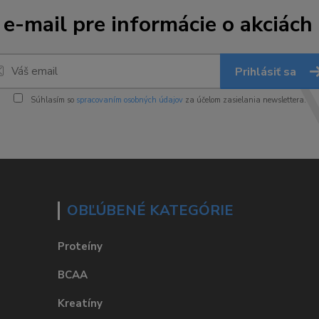
 e-mail pre informácie o akciách
Prihlásiť sa
Súhlasím so
spracovaním osobných údajov
za účelom zasielania newslettera.
OBĽÚBENÉ KATEGÓRIE
Proteíny
BCAA
Kreatíny