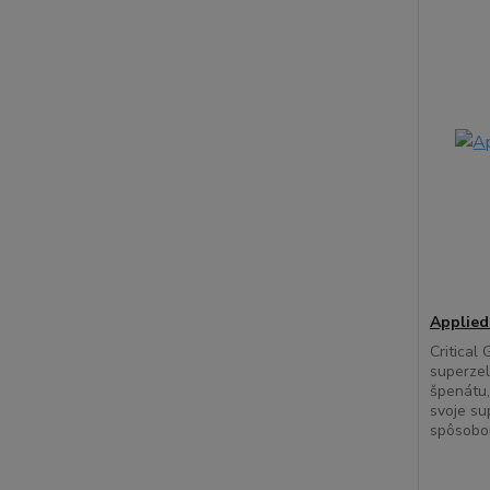
Applied
Critical
superzel
špenátu,
svoje su
spôsobo