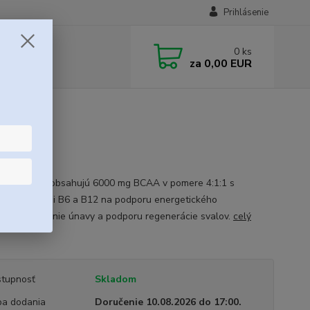
Prihlásenie
0
ks
za
0,00 EUR
y BCAA 6K obsahujú 6000 mg BCAA v pomere 4:1:1 s
ými vitamínmi B6 a B12 na podporu energetického
lizmu, zníženie únavy a podporu regenerácie svalov.
celý
tupnosť
Skladom
a dodania
Doručenie 10.08.2026 do 17:00.