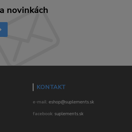
 a novinkách
KONTAKT
e-mail
:
eshop@suplements.sk
facebook
:
suplements.sk