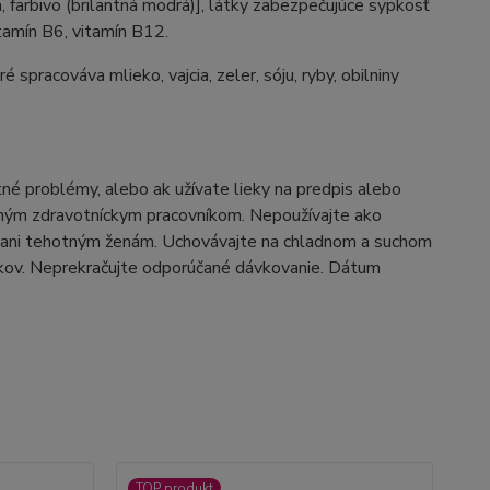
, farbivo (brilantná modrá)], látky zabezpečujúce sypkosť
itamín B6, vitamín B12.
pracováva mlieko, vajcia, zeler, sóju, ryby, obilniny
é problémy, alebo ak užívate lieky na predpis alebo
vaným zdravotníckym pracovníkom. Nepoužívajte ako
m ani tehotným ženám. Uchovávajte na chladnom a suchom
kov. Neprekračujte odporúčané dávkovanie. Dátum
TOP produkt