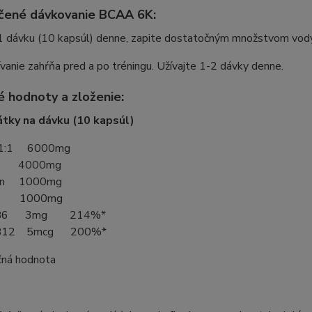
čené dávkovanie BCAA 6K:
 1 dávku (10 kapsúl) denne, zapite dostatočným množstvom vod
vanie zahŕňa pred a po tréningu. Užívajte 1-2 dávky denne.
é hodnoty a zloženie:
átky na dávku (10 kapsúl)
:1:1 6000mg
n 4000mg
cín 1000mg
 1000mg
n B6 3mg 214%*
n B12 5mcg 200%*
čná hodnota