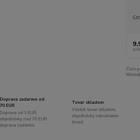
Cen
9,
8,0
Číslo p
Minimál
Doprava zadarmo od
Tovar skladom
70 EUR
Všetok tovar skladom,
Doprava od 3 EUR,
objednávky odosielame
objednávky nad 70 EUR
ihneď.
doprava zadarmo.