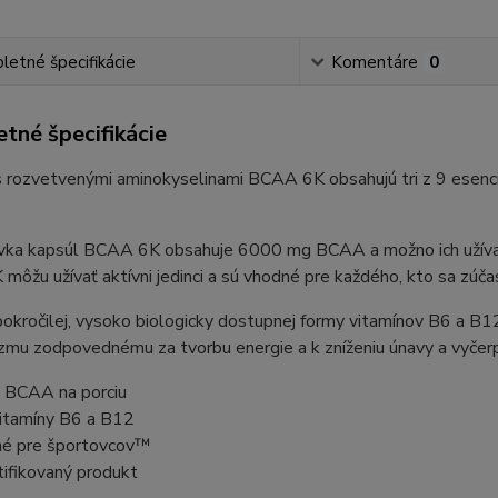
etné špecifikácie
Komentáre
0
tné špecifikácie
 rozvetvenými aminokyselinami BCAA 6K obsahujú tri z 9 esenciál
vka kapsúl BCAA 6K obsahuje 6000 mg BCAA a možno ich užívať 
ôžu užívať aktívni jedinci a sú vhodné pre každého, kto sa zúčas
pokročilej, vysoko biologicky dostupnej formy vitamínov B6 a 
mu zodpovednému za tvorbu energie a k zníženiu únavy a vyčerp
BCAA na porciu
vitamíny B6 a B12
é pre športovcov™
tifikovaný produkt