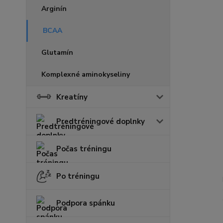
Arginín
BCAA
Glutamín
Komplexné aminokyseliny
Kreatíny
Predtréningové doplnky
Počas tréningu
Po tréningu
Podpora spánku