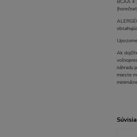
BCAA 4:1:
(horečnat
ALERGÉNY:
obsahujúc
Upozorne
Ak dojčít
voľnopred
náhradu 
mieste m
minimálne
Súvisia