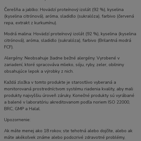
Čerešňa a jablko: Hovädzí proteínový izolát (92 %), kyselina
(kyselina citrónová), aróma, sladidlo (sukralóza), farbivo (červená
repa, extrakt z kurkumínu).
Modrá malina: Hovädzí proteínový izolát (92 %), kyselina (kyselina
citrónová), aróma, sladidlo (sukralóza), farbivo (Brilantná modrá
FCF).
Alergény: Neobsahuje žiadne bežné alergény. Vyrobené v
zariadení, ktoré spracováva mlieko, sóju, ryby, zeler, obilniny
obsahujúce lepok a výrobky z nich.
Každá zložka v tomto produkte je starostlivo vyberaná a
monitorovaná prostredníctvom systému riadenia kvality, aby mali
produkty najvyššiu úroveň záruky. Konečné produkty sú vyrábané
a balené v laboratóriu akreditovanom podľa noriem ISO 22000,
BRC, GMP a Halal.
Upozornenie:
Ak máte menej ako 18 rokov, ste tehotná alebo dojčíte, alebo ak
máte akékoľvek známe alebo podozrivé zdravotné problémy,