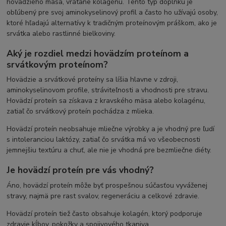
hovädzieho mäsa, vrátane kolagénu. Tento typ doplnku je
obľúbený pre svoj aminokyselinový profil a často ho užívajú osoby,
ktoré hľadajú alternatívy k tradičným proteínovým práškom, ako je
srvátka alebo rastlinné bielkoviny.
Aký je rozdiel medzi hovädzím proteínom a
srvátkovým proteínom?
Hovädzie a srvátkové proteíny sa líšia hlavne v zdroji,
aminokyselinovom profile, stráviteľnosti a vhodnosti pre stravu.
Hovädzí proteín sa získava z kravského mäsa alebo kolagénu,
zatiaľ čo srvátkový proteín pochádza z mlieka.
Hovädzí proteín neobsahuje mliečne výrobky a je vhodný pre ľudí
s intoleranciou laktózy, zatiaľ čo srvátka má vo všeobecnosti
jemnejšiu textúru a chuť, ale nie je vhodná pre bezmliečne diéty.
Je hovädzí proteín pre vás vhodný?
Áno, hovädzí proteín môže byť prospešnou súčasťou vyváženej
stravy, najmä pre rast svalov, regeneráciu a celkové zdravie.
Hovädzí proteín tiež často obsahuje kolagén, ktorý podporuje
zdravie kĺbov, pokožky a spojivového tkaniva.