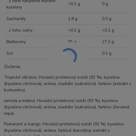
z toho nasýtené mastné
<0.1 g
0 g
kyseliny
Sacharidy
1.8 g
0.5 g
z toho cukry
<0.1 g
<0.1 g
Bielkoviny
91 g
27.3 g
Soľ
0.3 g
0.1 g
Zloženie:
Tropické vibrácie: Hovädzí proteínový izolát (92 %), kyselina
(kyselina citrónová), aróma, sladidlo (sukralóza), farbivo (extrakt z
kurkumínu).
Jahoda a malina: Hovädzí proteínový izolát (92 %), kyselina
(kyselina citrónová), aróma, sladidlo (sukralóza), farbivo (červená
repa).
Pomaranč a mango: Hovädzí proteínový izolát (92 %), kyselina
(kyselina citrónová), aróma, farbivá (karotény, extrakt z