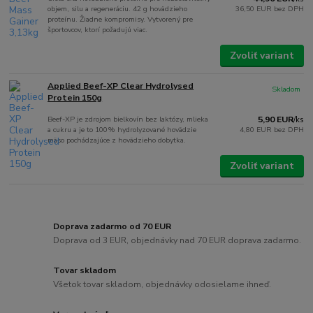
objem, silu a regeneráciu. 42 g hovädzieho
36,50 EUR
bez DPH
proteínu. Žiadne kompromisy. Vytvorený pre
športovcov, ktorí požadujú viac.
Zvoliť variant
Applied Beef-XP Clear Hydrolysed
Skladom
Protein 150g
Beef-XP je zdrojom bielkovín bez laktózy, mlieka
5,90 EUR
/
ks
a cukru a je to 100% hydrolyzované hovädzie
4,80 EUR
bez DPH
mäso pochádzajúce z hovädzieho dobytka.
Zvoliť variant
Doprava zadarmo od 70 EUR
Doprava od 3 EUR, objednávky nad 70 EUR doprava zadarmo.
Tovar skladom
Všetok tovar skladom, objednávky odosielame ihneď.