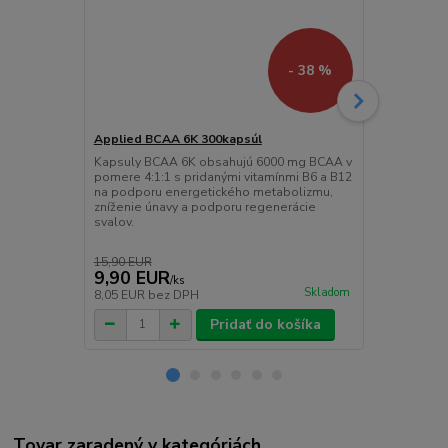
- 38 %
Applied BCAA 6K 300kapsúl
Applied Bee
Kapsuly BCAA 6K obsahujú 6000 mg BCAA v
Čistá sila h
pomere 4:1:1 s pridanými vitamínmi B6 a B12
nezastaviteľ
na podporu energetického metabolizmu,
g hovädzieh
zníženie únavy a podporu regenerácie
Vytvorený pr
svalov.
viac.
15,90 EUR
9,90 EUR
44,90 E
/
ks
Skladom
8,05 EUR
bez DPH
36,50 EUR
b
Pridať do košíka
Tovar zaradený v kategóriách