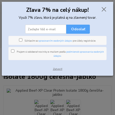
0
ks
za
0,00 EUR
Zľava 7% na celý nákup!
Využi 7% zľavu, ktorá je platná aj na zľavnený tovar.
Menu
Odoslať
Hľadať
Súhlasím so
spracovaním osobných údajov
pre účely registrácie.
Prajem si odoberať novinky e-mailom podľa
podmienok spracovania osobných
Úvod
Proteíny
Hovädzie proteíny
Applied Beef-XP Clear Protein Isolate
údajov
.
1800g čerešňa-jablko
Applied Beef-XP Clear Protein
Zatvoriť
Isolate 1800g čerešňa-jablko