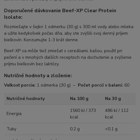
Doporučené dávkovanie Beef-XP Clear Protein
Isolate:
Rozmiešajte v šejkri 1 odmerku (30 g) s 300 ml vody alebo mlieka
a užite kedykoľvek počas dňa, aby ste zvýšili svoj denný príjem
bielkovín. Konzumujte 1-3 krát denne.
Beef-XP sa môže tiež zmiešať s cereáliami, kašou, použiť pri
pečení a v mnohých ďalších receptoch na dochutenie a zvýšenie
príjmu bielkovín bez laktózy.
Nutričné hodnoty a zloženie:
Veľkosť porcie:
1 odmerka (30 g) –
Počet porcií v balení:
60
Nutričné hodnoty
Na 100 g
Na 30 g
1560 kJ / 373
486 kJ / 112
Energia
kcal
kcal
Tuky
0.2 g
<0.1 g