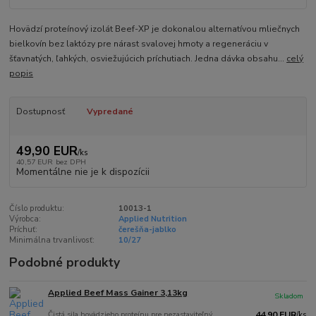
Hovädzí proteínový izolát Beef-XP je dokonalou alternatívou mliečnych
bielkovín bez laktózy pre nárast svalovej hmoty a regeneráciu v
šťavnatých, ľahkých, osviežujúcich príchutiach. Jedna dávka obsahu...
celý
popis
Dostupnosť
Vypredané
49,90 EUR
/
ks
40,57 EUR
bez DPH
Momentálne nie je k dispozícii
Číslo produktu:
10013-1
Výrobca:
Applied Nutrition
Príchuť:
čerešňa-jablko
Minimálna trvanlivosť:
10/27
Podobné produkty
Applied Beef Mass Gainer 3,13kg
Skladom
Čistá sila hovädzieho proteínu pre nezastaviteľný
44,90 EUR
/
ks