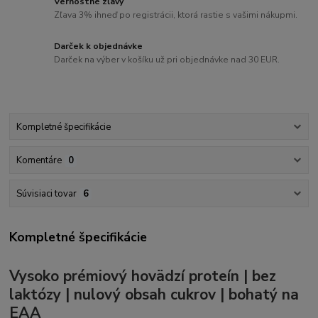
Vernostné zľavy
Zľava 3% ihneď po registrácii, ktorá rastie s vašimi nákupmi.
Darček k objednávke
Darček na výber v košíku už pri objednávke nad 30 EUR.
Kompletné špecifikácie
Komentáre
0
Súvisiaci tovar
6
Kompletné špecifikácie
Vysoko prémiový hovädzí proteín | bez
laktózy | nulový obsah cukrov | bohatý na
EAA