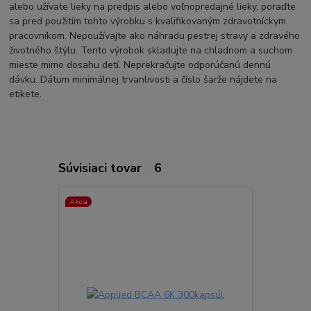
alebo užívate lieky na predpis alebo voľnopredajné lieky, poraďte
sa pred použitím tohto výrobku s kvalifikovaným zdravotníckym
pracovníkom. Nepoužívajte ako náhradu pestrej stravy a zdravého
životného štýlu. Tento výrobok skladujte na chladnom a suchom
mieste mimo dosahu detí. Neprekračujte odporúčanú dennú
dávku. Dátum minimálnej trvanlivosti a číslo šarže nájdete na
etikete.
Súvisiaci tovar
6
Akcia