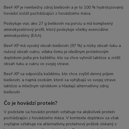
Beef-XP je nemliečny zdroj bielkovín a je to 100 % hydrolyzovaný
hovädzí izolát pochádzajúci z hovädzieho mäsa.
Poskytuje viac ako 27 g bielkovín na porciu a má komplexný
aminokyselinový profil, ktorý poskytuje všetky esenciálne
aminokyseliny (EAA).
Beef-XP má vysoký obsah bielkovín (97 %) a nízky obsah tuku a
nulový obsah cukru, vďaka čomu je ideálnym proteínovým
doplnkom jedla pre každého, kto sa chce vyhnúť laktóze a znížiť
obsah tuku a cukru vo svojej strave.
Beef-XP sa odporúča každému, kto chce zvýšiť denný príjem
bielkovín, a najmä osobám, ktoré sa vyhýbajú vo svojej strave
laktóze a mliečnym výrobkom a hľadajú alternatívny zdroj
bielkovín.
Čo je hovädzí proteín?
V podstate sa hovädzí proteín vzťahuje na akýkoľvek proteín
pochádzajúci z hovädzieho mäsa. V kontexte doplnkov sa však
zvyčajne vzťahuje na alternatívny proteínový prášok získaný z