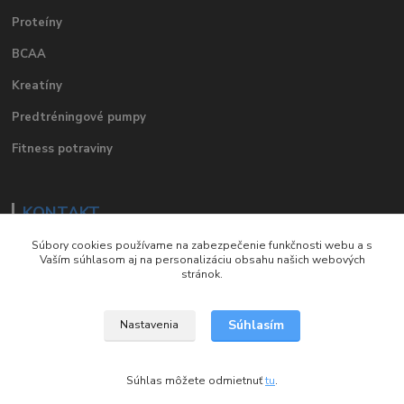
Proteíny
BCAA
Kreatíny
Predtréningové pumpy
Fitness potraviny
KONTAKT
Súbory cookies používame na zabezpečenie funkčnosti webu a s
e-mail
:
eshop@suplements.sk
Vaším súhlasom aj na personalizáciu obsahu našich webových
stránok.
facebook
:
suplements.sk
Súhlasím
Nastavenia
Copyright © Suplements.sk. Všetky práva vyhradené.
Súhlas môžete odmietnuť
tu
.
Vytvorené na
Eshop-rychlo.sk