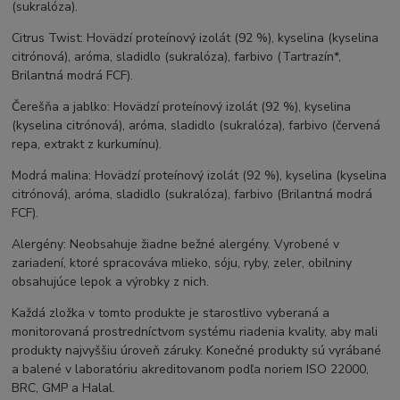
(sukralóza).
Citrus Twist: Hovädzí proteínový izolát (92 %), kyselina (kyselina
citrónová), aróma, sladidlo (sukralóza), farbivo (Tartrazín*,
Brilantná modrá FCF).
Čerešňa a jablko: Hovädzí proteínový izolát (92 %), kyselina
(kyselina citrónová), aróma, sladidlo (sukralóza), farbivo (červená
repa, extrakt z kurkumínu).
Modrá malina: Hovädzí proteínový izolát (92 %), kyselina (kyselina
citrónová), aróma, sladidlo (sukralóza), farbivo (Brilantná modrá
FCF).
Alergény: Neobsahuje žiadne bežné alergény. Vyrobené v
zariadení, ktoré spracováva mlieko, sóju, ryby, zeler, obilniny
obsahujúce lepok a výrobky z nich.
Každá zložka v tomto produkte je starostlivo vyberaná a
monitorovaná prostredníctvom systému riadenia kvality, aby mali
produkty najvyššiu úroveň záruky. Konečné produkty sú vyrábané
a balené v laboratóriu akreditovanom podľa noriem ISO 22000,
BRC, GMP a Halal.