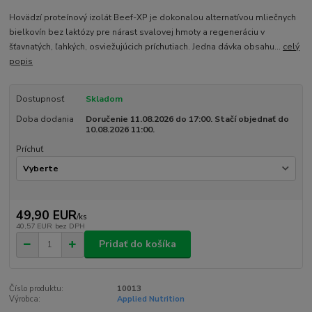
Hovädzí proteínový izolát Beef-XP je dokonalou alternatívou mliečnych
bielkovín bez laktózy pre nárast svalovej hmoty a regeneráciu v
šťavnatých, ľahkých, osviežujúcich príchutiach. Jedna dávka obsahu...
celý
popis
Dostupnosť
Skladom
Doba dodania
Doručenie 11.08.2026 do 17:00. Stačí objednať do
10.08.2026 11:00.
Príchuť
49,90 EUR
/
ks
40,57 EUR
bez DPH
Pridať do košíka
Číslo produktu:
10013
Výrobca:
Applied Nutrition