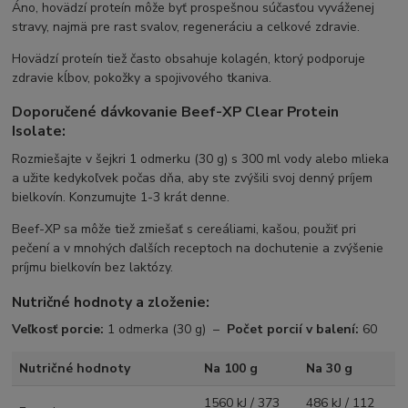
Áno, hovädzí proteín môže byť prospešnou súčasťou vyváženej
stravy, najmä pre rast svalov, regeneráciu a celkové zdravie.
Hovädzí proteín tiež často obsahuje kolagén, ktorý podporuje
zdravie kĺbov, pokožky a spojivového tkaniva.
Doporučené dávkovanie Beef-XP Clear Protein
Isolate:
Rozmiešajte v šejkri 1 odmerku (30 g) s 300 ml vody alebo mlieka
a užite kedykoľvek počas dňa, aby ste zvýšili svoj denný príjem
bielkovín. Konzumujte 1-3 krát denne.
Beef-XP sa môže tiež zmiešať s cereáliami, kašou, použiť pri
pečení a v mnohých ďalších receptoch na dochutenie a zvýšenie
príjmu bielkovín bez laktózy.
Nutričné hodnoty a zloženie:
Veľkosť porcie:
1 odmerka (30 g) –
Počet porcií v balení:
60
Nutričné hodnoty
Na 100 g
Na 30 g
1560 kJ / 373
486 kJ / 112