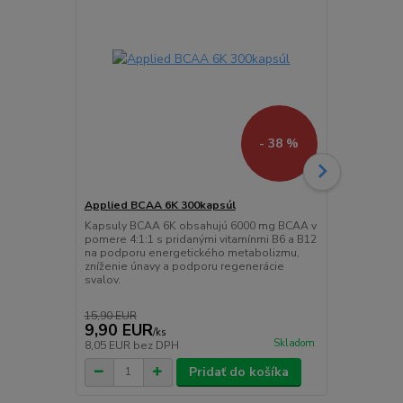
- 38 %
Applied BCAA 6K 300kapsúl
Applied Bee
Kapsuly BCAA 6K obsahujú 6000 mg BCAA v
Čistá sila h
pomere 4:1:1 s pridanými vitamínmi B6 a B12
nezastaviteľ
na podporu energetického metabolizmu,
g hovädzieh
zníženie únavy a podporu regenerácie
Vytvorený pr
svalov.
viac.
15,90 EUR
9,90 EUR
44,90 E
/
ks
Skladom
8,05 EUR
bez DPH
36,50 EUR
b
Pridať do košíka