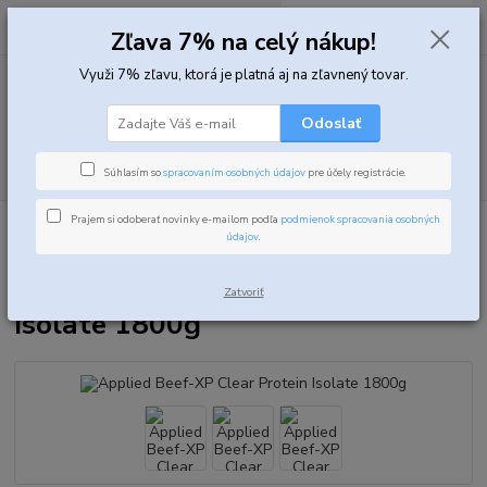
0
ks
za
0,00 EUR
Zľava 7% na celý nákup!
Využi 7% zľavu, ktorá je platná aj na zľavnený tovar.
Menu
Odoslať
Hľadať
Súhlasím so
spracovaním osobných údajov
pre účely registrácie.
Prajem si odoberať novinky e-mailom podľa
podmienok spracovania osobných
Úvod
Proteíny
Hovädzie proteíny
Applied Beef-XP Clear Protein Isolate
údajov
.
1800g
Applied Beef-XP Clear Protein
Zatvoriť
Isolate 1800g