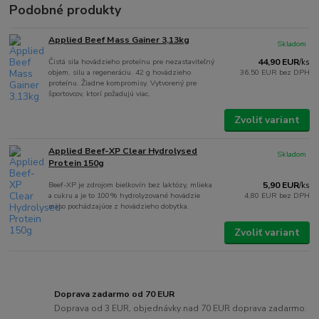
Podobné produkty
Applied Beef Mass Gainer 3,13kg
Skladom
Čistá sila hovädzieho proteínu pre nezastaviteľný
44,90 EUR
/
ks
objem, silu a regeneráciu. 42 g hovädzieho
36,50 EUR
bez DPH
proteínu. Žiadne kompromisy. Vytvorený pre
športovcov, ktorí požadujú viac.
Zvoliť variant
Applied Beef-XP Clear Hydrolysed
Skladom
Protein 150g
Beef-XP je zdrojom bielkovín bez laktózy, mlieka
5,90 EUR
/
ks
a cukru a je to 100% hydrolyzované hovädzie
4,80 EUR
bez DPH
mäso pochádzajúce z hovädzieho dobytka.
Zvoliť variant
Doprava zadarmo od 70 EUR
Doprava od 3 EUR, objednávky nad 70 EUR doprava zadarmo.