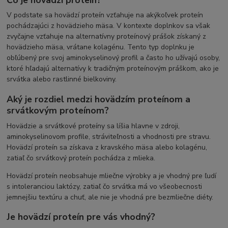
V podstate sa hovädzí proteín vzťahuje na akýkoľvek proteín
pochádzajúci z hovädzieho mäsa. V kontexte doplnkov sa však
zvyčajne vzťahuje na alternatívny proteínový prášok získaný z
hovädzieho mäsa, vrátane kolagénu. Tento typ doplnku je
obľúbený pre svoj aminokyselinový profil a často ho užívajú osoby,
ktoré hľadajú alternatívy k tradičným proteínovým práškom, ako je
srvátka alebo rastlinné bielkoviny.
Aký je rozdiel medzi hovädzím proteínom a
srvátkovým proteínom?
Hovädzie a srvátkové proteíny sa líšia hlavne v zdroji,
aminokyselinovom profile, stráviteľnosti a vhodnosti pre stravu.
Hovädzí proteín sa získava z kravského mäsa alebo kolagénu,
zatiaľ čo srvátkový proteín pochádza z mlieka.
Hovädzí proteín neobsahuje mliečne výrobky a je vhodný pre ľudí
s intoleranciou laktózy, zatiaľ čo srvátka má vo všeobecnosti
jemnejšiu textúru a chuť, ale nie je vhodná pre bezmliečne diéty.
Je hovädzí proteín pre vás vhodný?