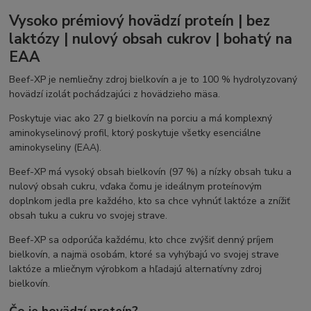
Vysoko prémiový hovädzí proteín | bez
laktózy | nulový obsah cukrov | bohatý na
EAA
Beef-XP je nemliečny zdroj bielkovín a je to 100 % hydrolyzovaný
hovädzí izolát pochádzajúci z hovädzieho mäsa.
Poskytuje viac ako 27 g bielkovín na porciu a má komplexný
aminokyselinový profil, ktorý poskytuje všetky esenciálne
aminokyseliny (EAA).
Beef-XP má vysoký obsah bielkovín (97 %) a nízky obsah tuku a
nulový obsah cukru, vďaka čomu je ideálnym proteínovým
doplnkom jedla pre každého, kto sa chce vyhnúť laktóze a znížiť
obsah tuku a cukru vo svojej strave.
Beef-XP sa odporúča každému, kto chce zvýšiť denný príjem
bielkovín, a najmä osobám, ktoré sa vyhýbajú vo svojej strave
laktóze a mliečnym výrobkom a hľadajú alternatívny zdroj
bielkovín.
Čo je hovädzí proteín?