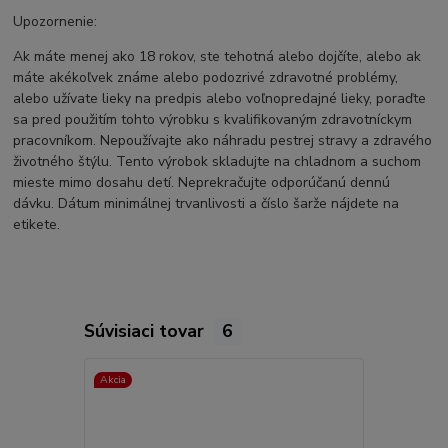
Upozornenie:
Ak máte menej ako 18 rokov, ste tehotná alebo dojčíte, alebo ak
máte akékoľvek známe alebo podozrivé zdravotné problémy,
alebo užívate lieky na predpis alebo voľnopredajné lieky, poraďte
sa pred použitím tohto výrobku s kvalifikovaným zdravotníckym
pracovníkom. Nepoužívajte ako náhradu pestrej stravy a zdravého
životného štýlu. Tento výrobok skladujte na chladnom a suchom
mieste mimo dosahu detí. Neprekračujte odporúčanú dennú
dávku. Dátum minimálnej trvanlivosti a číslo šarže nájdete na
etikete.
Súvisiaci tovar
6
Akcia