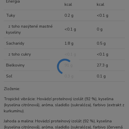
Energia
kcal
kcal
Tuky
0.2 g
<0.1 g
z toho nasýtené mastné
<0.1 g
0 g
kyseliny
Sacharidy
1.8 g
0.5 g
z toho cukry
<0.1 g
<0.1 g
Bielkoviny
91 g
27.3 g
Soľ
0.3 g
0.1 g
Zloženie:
Tropické vibrácie: Hovädzí proteínový izolát (92 %), kyselina
(kyselina citrónová), aróma, sladidlo (sukralóza), farbivo (extrakt z
kurkumínu).
Jahoda a malina: Hovädzí proteínový izolát (92 %), kyselina
(kyselina citrónová), aróma, sladidlo (sukralóza), farbivo (červená