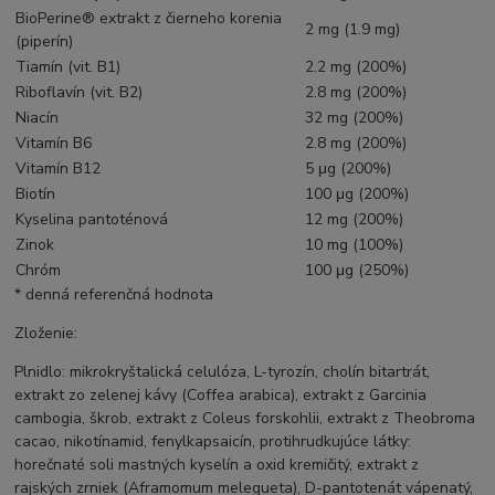
BioPerine®️ extrakt z čierneho korenia
2 mg (1.9 mg)
(piperín)
Tiamín (vit. B1)
2.2 mg (200%)
Riboflavín (vit. B2)
2.8 mg (200%)
Niacín
32 mg (200%)
Vitamín B6
2.8 mg (200%)
Vitamín B12
5 μg (200%)
Biotín
100 μg (200%)
Kyselina pantoténová
12 mg (200%)
Zinok
10 mg (100%)
Chróm
100 μg (250%)
* denná referenčná hodnota
Zloženie:
Plnidlo: mikrokryštalická celulóza, L-tyrozín, cholín bitartrát,
extrakt zo zelenej kávy (Coffea arabica), extrakt z Garcinia
cambogia, škrob, extrakt z Coleus forskohlii, extrakt z Theobroma
cacao, nikotínamid, fenylkapsaicín, protihrudkujúce látky:
horečnaté soli mastných kyselín a oxid kremičitý, extrakt z
rajských zrniek (Aframomum melegueta), D-pantotenát vápenatý,