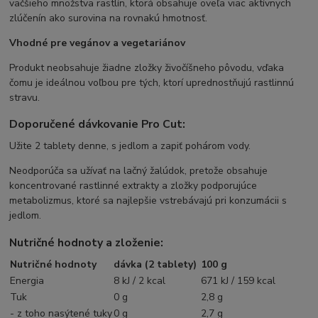
väčšieho množstva rastlín, ktorá obsahuje oveľa viac aktívnych
zlúčenín ako surovina na rovnakú hmotnosť.
Vhodné pre vegánov a vegetariánov
Produkt neobsahuje žiadne zložky živočíšneho pôvodu, vďaka
čomu je ideálnou voľbou pre tých, ktorí uprednostňujú rastlinnú
stravu.
Doporučené dávkovanie Pro Cut:
Užite 2 tablety denne, s jedlom a zapiť pohárom vody.
Neodporúča sa užívať na lačný žalúdok, pretože obsahuje
koncentrované rastlinné extrakty a zložky podporujúce
metabolizmus, ktoré sa najlepšie vstrebávajú pri konzumácii s
jedlom.
Nutričné hodnoty a zloženie:
Nutričné hodnoty
dávka (2 tablety)
100 g
Energia
8 kJ / 2 kcal
671 kJ / 159 kcal
Tuk
0 g
2,8 g
- z toho nasýtené tuky
0 g
2,7 g