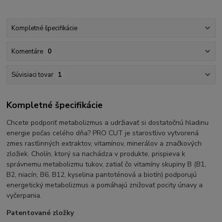
Kompletné špecifikácie
Komentáre
0
Súvisiaci tovar
1
Kompletné špecifikácie
Chcete podporiť metabolizmus a udržiavať si dostatočnú hladinu
energie počas celého dňa? PRO CUT je starostlivo vytvorená
zmes rastlinných extraktov, vitamínov, minerálov a značkových
zložiek. Cholín, ktorý sa nachádza v produkte, prispieva k
správnemu metabolizmu tukov, zatiaľ čo vitamíny skupiny B (B1,
B2, niacín, B6, B12, kyselina pantoténová a biotín) podporujú
energetický metabolizmus a pomáhajú znižovať pocity únavy a
vyčerpania.
Patentované zložky