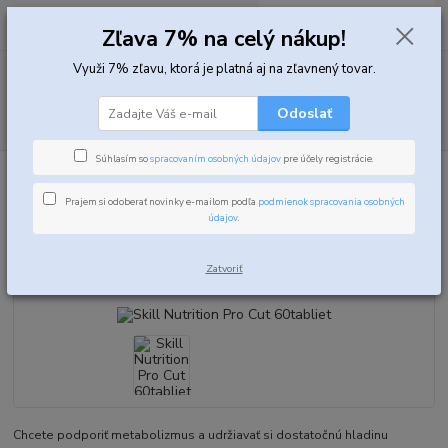
0
ks
za
0,00 EUR
Zľava 7% na celý nákup!
Využi 7% zľavu, ktorá je platná aj na zľavnený tovar.
Menu
Odoslať
Hľadať
Súhlasím so
spracovaním osobných údajov
pre účely registrácie.
Úvod
Spalovače tukov
Komplexné spalovače tukov
Skill Nutrition Pro
Cut 60tabliet
Prajem si odoberať novinky e-mailom podľa
podmienok spracovania osobných
údajov
.
Skill Nutrition Pro Cut 60tabliet
Zatvoriť
TOP produkt
Chcete podporiť metabolizmus a udržiavať si dostatočnú hladinu