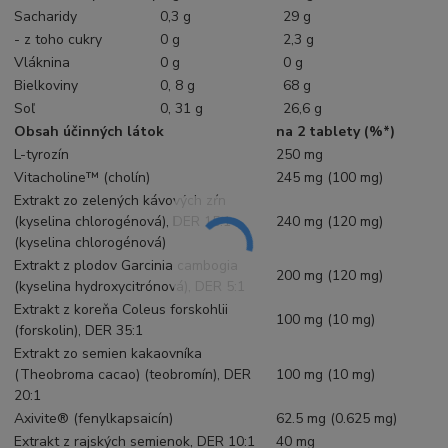
Sacharidy
0,3 g
29 g
- z toho cukry
0 g
2,3 g
Vláknina
0 g
0 g
Bielkoviny
0, 8 g
68 g
Soľ
0, 31 g
26,6 g
Obsah účinných látok
na 2 tablety (%*)
L-tyrozín
250 mg
Vitacholine™ (cholín)
245 mg (100 mg)
Extrakt zo zelených kávových zŕn
(kyselina chlorogénová), DER 15:1
240 mg (120 mg)
(kyselina chlorogénová)
Extrakt z plodov Garcinia cambogia
200 mg (120 mg)
(kyselina hydroxycitrónová), DER 5:1
Extrakt z koreňa Coleus forskohlii
100 mg (10 mg)
(forskolin), DER 35:1
Extrakt zo semien kakaovníka
(Theobroma cacao) (teobromín), DER
100 mg (10 mg)
20:1
Axivite® (fenylkapsaicín)
62.5 mg (0.625 mg)
Extrakt z rajských semienok, DER 10:1
40 mg