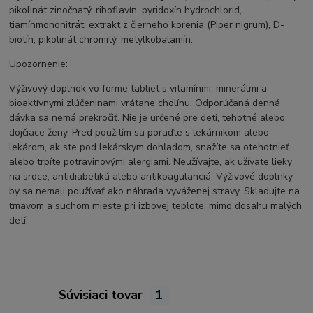
pikolinát zinočnatý, riboflavín, pyridoxín hydrochlorid,
tiamínmononitrát, extrakt z čierneho korenia (Piper nigrum), D-
biotín, pikolinát chromitý, metylkobalamín.
Upozornenie:
Výživový doplnok vo forme tabliet s vitamínmi, minerálmi a
bioaktívnymi zlúčeninami vrátane cholínu. Odporúčaná denná
dávka sa nemá prekročiť. Nie je určené pre deti, tehotné alebo
dojčiace ženy. Pred použitím sa poraďte s lekárnikom alebo
lekárom, ak ste pod lekárskym dohľadom, snažíte sa otehotnieť
alebo trpíte potravinovými alergiami. Neužívajte, ak užívate lieky
na srdce, antidiabetiká alebo antikoagulanciá. Výživové doplnky
by sa nemali používať ako náhrada vyváženej stravy. Skladujte na
tmavom a suchom mieste pri izbovej teplote, mimo dosahu malých
detí.
Súvisiaci tovar
1