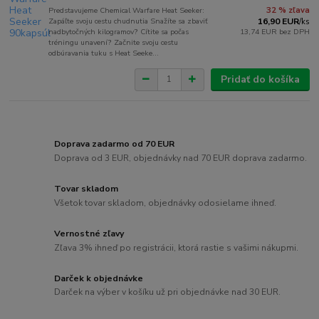
Predstavujeme Chemical Warfare Heat Seeker:
32 % zľava
Zapáľte svoju cestu chudnutia Snažíte sa zbaviť
16,90 EUR
/
ks
nadbytočných kilogramov? Cítite sa počas
13,74 EUR
bez DPH
tréningu unavení? Začnite svoju cestu
odbúravania tuku s Heat Seeke...
Pridať do košíka
Doprava zadarmo od 70 EUR
Doprava od 3 EUR, objednávky nad 70 EUR doprava zadarmo.
Tovar skladom
Všetok tovar skladom, objednávky odosielame ihneď.
Vernostné zľavy
Zľava 3% ihneď po registrácii, ktorá rastie s vašimi nákupmi.
Darček k objednávke
Darček na výber v košíku už pri objednávke nad 30 EUR.