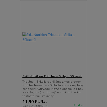
Skill Nutrition Tribulus + Shilajit 60kapsúl
Tribulus + Shilajit je unikátna zmes plodov
Tribulus terrestris a Shilajitu – prírodnej látky
cenenej v Ayurvéde. Navyše obsahuje zinok
a selén, ktorý podporujú normálnu hladinu
testosterónu, imunitný...
11,90 EUR
/
ks
Skladom
9,67 EUR
bez DPH