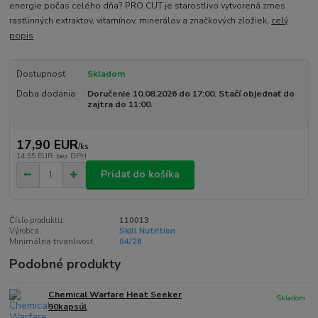
energie počas celého dňa? PRO CUT je starostlivo vytvorená zmes
rastlinných extraktov, vitamínov, minerálov a značkových zložiek.
celý
popis
Dostupnosť
Skladom
Doba dodania
Doručenie 10.08.2026 do 17:00. Stačí objednať do
zajtra do 11:00.
17,90 EUR
/
ks
14,55 EUR
bez DPH
Pridať do košíka
Číslo produktu:
110013
Výrobca:
Skill Nutrition
Minimálna trvanlivosť:
04/28
Podobné produkty
Chemical Warfare Heat Seeker
Skladom
90kapsúl