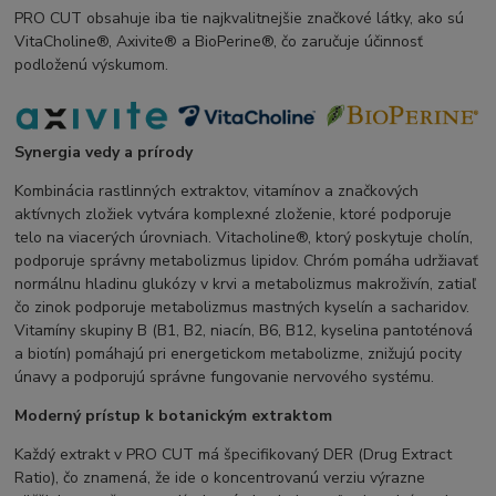
PRO CUT obsahuje iba tie najkvalitnejšie značkové látky, ako sú
VitaCholine®, Axivite® a BioPerine®, čo zaručuje účinnosť
podloženú výskumom.
Synergia vedy a prírody
Kombinácia rastlinných extraktov, vitamínov a značkových
aktívnych zložiek vytvára komplexné zloženie, ktoré podporuje
telo na viacerých úrovniach. Vitacholine®, ktorý poskytuje cholín,
podporuje správny metabolizmus lipidov. Chróm pomáha udržiavať
normálnu hladinu glukózy v krvi a metabolizmus makroživín, zatiaľ
čo zinok podporuje metabolizmus mastných kyselín a sacharidov.
Vitamíny skupiny B (B1, B2, niacín, B6, B12, kyselina pantoténová
a biotín) pomáhajú pri energetickom metabolizme, znižujú pocity
únavy a podporujú správne fungovanie nervového systému.
Moderný prístup k botanickým extraktom
Každý extrakt v PRO CUT má špecifikovaný DER (Drug Extract
Ratio), čo znamená, že ide o koncentrovanú verziu výrazne