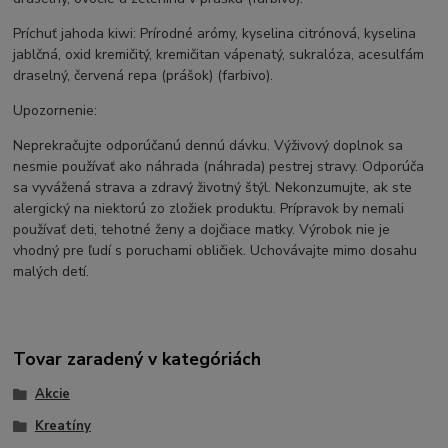
Príchuť jahoda kiwi: Prírodné arómy, kyselina citrónová, kyselina
jablčná, oxid kremičitý, kremičitan vápenatý, sukralóza, acesulfám
draselný, červená repa (prášok) (farbivo).
Upozornenie:
Neprekračujte odporúčanú dennú dávku. Výživový doplnok sa
nesmie používať ako náhrada (náhrada) pestrej stravy. Odporúča
sa vyvážená strava a zdravý životný štýl. Nekonzumujte, ak ste
alergický na niektorú zo zložiek produktu. Prípravok by nemali
používať deti, tehotné ženy a dojčiace matky. Výrobok nie je
vhodný pre ľudí s poruchami obličiek. Uchovávajte mimo dosahu
malých detí.
Tovar zaradený v kategóriách
Akcie
Kreatíny