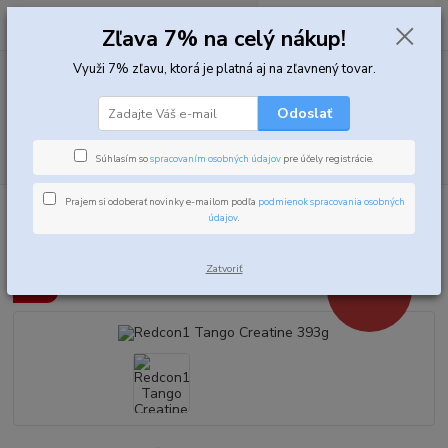
0
ks
za
0,00 EUR
Zľava 7% na celý nákup!
Využi 7% zľavu, ktorá je platná aj na zľavnený tovar.
Menu
Odoslať
Hľadať
Súhlasím so
spracovaním osobných údajov
pre účely registrácie.
Prajem si odoberať novinky e-mailom podľa
podmienok spracovania osobných
Úvod
Kreatíny
Kreatínové zmesy
Redcon1 Tango Creatine 393g
údajov
.
Redcon1 Tango Creatine 393g
Zatvoriť
- 15 %
Akcia