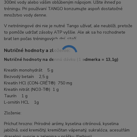
300ml vody alebo vášim obľúbeným nápojom. Užite ihneď po
tréningu. Pri používaní TANGO konzumujte aspoň dostatočné
množstvo vody denne.
V netréningové dni nie je nutné Tango užívať, ale neublíži, pretože
to pomôže udržať zásoby ATP vyššie. Ale ak sa ho rozhodnete
brať len počas tréningových dní, stačí.
Nutričné hodnoty a zloženie:
Nutričné hodnoty na dennú dávku (1 odmerka = 13,1g)
Kreatín monohydrát 5 g
Bezvodý betaín 2,5 g
Kreatín HCl (CON-CRĒT®) 750 mg
Kreatín nitrát (NO3-T®) 1 g
Taurín 1 g
L-ornitín HCL 1g
Zloženie:
Príchuť hrozno: Prírodné arómy, kyselina citrónová, kyselina
jablčná, oxid kremičitý, kremičitan vápenatý, sukralóza, acesulfám
draselný, ovocie a zelenina v prášku (farbivo).