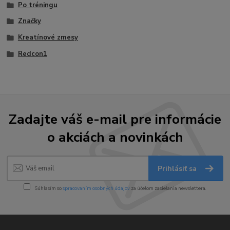
Po tréningu
Značky
Kreatínové zmesy
Redcon1
Zadajte váš e-mail pre informácie
o akciách a novinkách
Prihlásiť sa
Súhlasím so
spracovaním osobných údajov
za účelom zasielania newslettera.