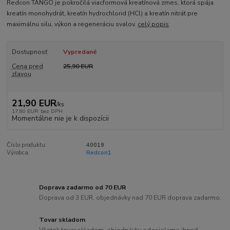
Redcon TANGO je pokročilá viacformová kreatínová zmes, ktorá spája
kreatín monohydrát, kreatín hydrochlorid (HCl) a kreatín nitrát pre
maximálnu silu, výkon a regeneráciu svalov.
celý popis
Dostupnosť
Vypredané
Cena pred
25,90 EUR
zľavou
21,90 EUR
/
ks
17,80 EUR
bez DPH
Momentálne nie je k dispozícii
Číslo produktu:
40019
Výrobca:
Redcon1
Doprava zadarmo od 70 EUR
Doprava od 3 EUR, objednávky nad 70 EUR doprava zadarmo.
Tovar skladom
Všetok tovar skladom, objednávky odosielame ihneď.