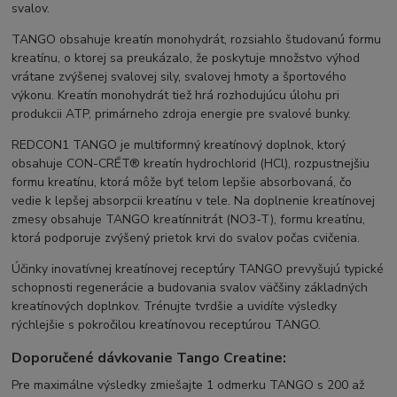
svalov.
TANGO obsahuje kreatín monohydrát, rozsiahlo študovanú formu
kreatínu, o ktorej sa preukázalo, že poskytuje množstvo výhod
vrátane zvýšenej svalovej sily, svalovej hmoty a športového
výkonu. Kreatín monohydrát tiež hrá rozhodujúcu úlohu pri
produkcii ATP, primárneho zdroja energie pre svalové bunky.
REDCON1 TANGO je multiformný kreatínový doplnok, ktorý
obsahuje CON-CRĒT® kreatín hydrochlorid (HCl), rozpustnejšiu
formu kreatínu, ktorá môže byť telom lepšie absorbovaná, čo
vedie k lepšej absorpcii kreatínu v tele. Na doplnenie kreatínovej
zmesy obsahuje TANGO kreatínnitrát (NO3-T), formu kreatínu,
ktorá podporuje zvýšený prietok krvi do svalov počas cvičenia.
Účinky inovatívnej kreatínovej receptúry TANGO prevyšujú typické
schopnosti regenerácie a budovania svalov väčšiny základných
kreatínových doplnkov. Trénujte tvrdšie a uvidíte výsledky
rýchlejšie s pokročilou kreatínovou receptúrou TANGO.
Doporučené dávkovanie Tango Creatine:
Pre maximálne výsledky zmiešajte 1 odmerku TANGO s 200 až