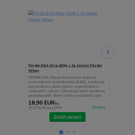
Per4m EAA Xtra 420g + 2x tester Per4m
Per4m Ener
Whey
PER4M Energ
a výdrž pre 
PER4M EAA Xtra je komplexný doplnok
Workout je n
esenciálnych aminokyselín (EAA), navrhnutý
očakáva stab
pre podporu rastu svalov, regenerácie a
sústredenie 
celkového výkonu. Obsahuje plné spektrum
aminokyselín, ktoré si telo nedokáže sam...
18,90 EUR
17,90 E
/
ks
Skladom
15,37 EUR
bez DPH
14,55 EUR
b
Zvoliť variant