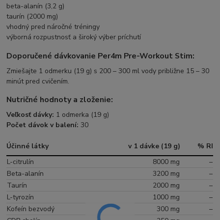
beta-alanín (3,2 g)
taurín (2000 mg)
vhodný pred náročné tréningy
výborná rozpustnosť a široký výber príchutí
Doporučené dávkovanie Per4m Pre-Workout Stim:
Zmiešajte 1 odmerku (19 g) s 200 – 300 ml vody približne 15 – 30
minút pred cvičením.
Nutričné hodnoty a zloženie:
Veľkosť dávky:
1 odmerka (19 g)
Počet dávok v balení:
30
Účinné látky
v 1 dávke (19 g)
% RI
L-citrulín
8000 mg
–
Beta-alanín
3200 mg
–
Taurín
2000 mg
–
L-tyrozín
1000 mg
–
Kofeín bezvodý
300 mg
–