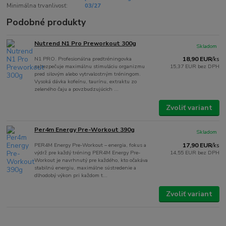
Minimálna trvanlivosť:
03/27
Podobné produkty
Nutrend N1 Pro Preworkout 300g
Skladom
N1 PRO. Profesionálna predtréningovka
18,90 EUR
/
ks
zabezpečuje maximálnu stimuláciu organizmu
15,37 EUR
bez DPH
pred silovým alebo vytrvalostným tréningom.
Vysoká dávka kofeínu, taurínu, extraktu zo
zeleného čaju a povzbudzujúcich ...
Zvoliť variant
Per4m Energy Pre-Workout 390g
Skladom
PER4M Energy Pre-Workout – energia, fokus a
17,90 EUR
/
ks
výdrž pre každý tréning PER4M Energy Pre-
14,55 EUR
bez DPH
Workout je navrhnutý pre každého, kto očakáva
stabilnú energiu, maximálne sústredenie a
dlhodobý výkon pri každom t...
Zvoliť variant