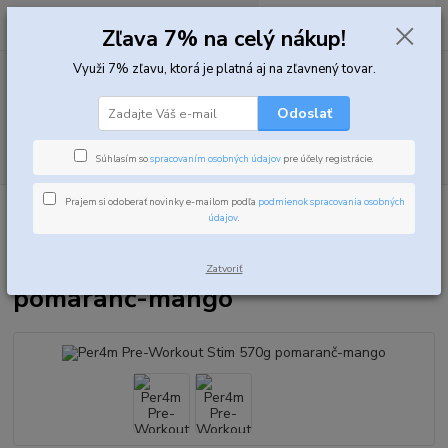
0
ks
za
0,00 EUR
Zľava 7% na celý nákup!
Využi 7% zľavu, ktorá je platná aj na zľavnený tovar.
Menu
Odoslať
Hľadať
Súhlasím so
spracovaním osobných údajov
pre účely registrácie.
Prajem si odoberať novinky e-mailom podľa
podmienok spracovania osobných
Úvod
Predtréningové doplnky
Predtréningovky
Per4m Pre-Workout
údajov
.
Stim 570g pomaranč-mango
Per4m Pre-Workout Stim 570g
Zatvoriť
pomaranč-mango