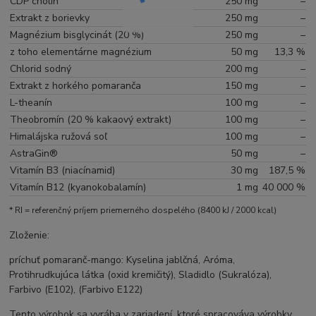
CDP cholín
250 mg
–
Extrakt z borievky
250 mg
–
Magnézium bisglycinát (20 %)
250 mg
–
z toho elementárne magnézium
50 mg
13,3 %
Chlorid sodný
200 mg
–
Extrakt z horkého pomaranča
150 mg
–
L-theanín
100 mg
–
Theobromín (20 % kakaový extrakt)
100 mg
–
Himalájska ružová soľ
100 mg
–
AstraGin®
50 mg
–
Vitamín B3 (niacínamid)
30 mg
187,5 %
Vitamín B12 (kyanokobalamín)
1 mg
40 000 %
* RI = referenčný príjem priemerného dospelého (8400 kJ / 2000 kcal)
Zloženie:
príchuť pomaranč-mango: Kyselina jablčná, Aróma,
Protihrudkujúca látka (oxid kremičitý), Sladidlo (Sukralóza),
Farbivo (E102), (Farbivo E122)
Tento výrobok sa vyrába v zariadení, ktoré spracováva výrobky