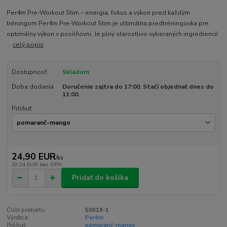
Per4m Pre-Workout Stim – energia, fokus a výkon pred každým
tréningom Per4m Pre-Workout Stim je ultimátna predtréningovka pre
optimálny výkon v posilňovni. Je plný starostlivo vyberaných ingrediencií
...
celý popis
Dostupnosť
Skladom
Doba dodania
Doručenie zajtra do 17:00. Stačí objednať dnes do
11:00.
Príchuť
24,90 EUR
/
ks
20,24 EUR
bez DPH
Pridať do košíka
Číslo produktu:
50019-1
Výrobca:
Per4m
Príchuť:
pomaranč-mango