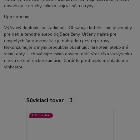
obsahujúce orechy, mlieko, vajcia, sóju a ryby.
Upozornenie:
Výživový doplnok, so sladidlami. Obsahuje kofeín - nie je vhodný
pre deti a tehotné alebo dojčiace ženy. Určený najmä pre
dospelých športovcov. Nie je náhradou pestrej stravy.
Nekonzumujte s inými produktmi obsahujúcimi kofeín alebo iné
stimulanty.. Uchovávajte mimo dosahu detí! Vrecúška vo výrobku
nie sú určené na konzumáciu. Chráňte pred teplom, chladom a
vlhkosťou.
Súvisiaci tovar
3
TOP produkt