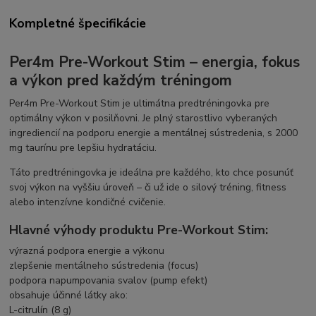
Kompletné špecifikácie
Per4m Pre-Workout Stim – energia, fokus
a výkon pred každým tréningom
Per4m Pre-Workout Stim je ultimátna predtréningovka pre
optimálny výkon v posilňovni. Je plný starostlivo vyberaných
ingrediencií na podporu energie a mentálnej sústredenia, s 2000
mg taurínu pre lepšiu hydratáciu.
Táto predtréningovka je ideálna pre každého, kto chce posunúť
svoj výkon na vyššiu úroveň – či už ide o silový tréning, fitness
alebo intenzívne kondičné cvičenie.
Hlavné výhody produktu Pre-Workout Stim:
výrazná podpora energie a výkonu
zlepšenie mentálneho sústredenia (focus)
podpora napumpovania svalov (pump efekt)
obsahuje účinné látky ako:
L-citrulín (8 g)