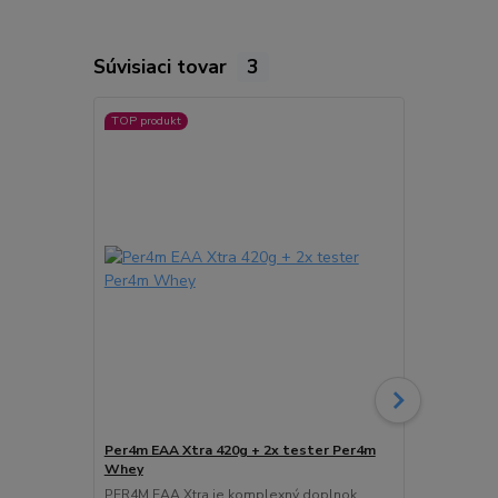
Súvisiaci tovar
3
TOP produkt
Per4m EAA Xtra 420g + 2x tester Per4m
Per4m Pre-
Whey
Per4m Pre-Wo
výkon pred 
PER4M EAA Xtra je komplexný doplnok