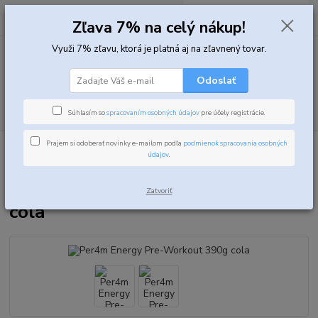
0
ks
za
0,00 EUR
Zľava 7% na celý nákup!
Využi 7% zľavu, ktorá je platná aj na zľavnený tovar.
Menu
Odoslať
Hľadať
Súhlasím so
spracovaním osobných údajov
pre účely registrácie.
Prajem si odoberať novinky e-mailom podľa
podmienok spracovania osobných
Úvod
Predtréningové doplnky
Predtréningovky
Per4m Energy Pre-
údajov
.
Workout 390g cola
Per4m Energy Pre-Workout 390g
Zatvoriť
cola