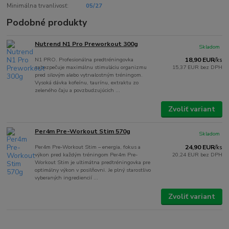
Minimálna trvanlivosť:
05/27
Podobné produkty
Nutrend N1 Pro Preworkout 300g
Skladom
N1 PRO. Profesionálna predtréningovka
18,90 EUR
/
ks
zabezpečuje maximálnu stimuláciu organizmu
15,37 EUR
bez DPH
pred silovým alebo vytrvalostným tréningom.
Vysoká dávka kofeínu, taurínu, extraktu zo
zeleného čaju a povzbudzujúcich ...
Zvoliť variant
Per4m Pre-Workout Stim 570g
Skladom
Per4m Pre-Workout Stim – energia, fokus a
24,90 EUR
/
ks
výkon pred každým tréningom Per4m Pre-
20,24 EUR
bez DPH
Workout Stim je ultimátna predtréningovka pre
optimálny výkon v posilňovni. Je plný starostlivo
vyberaných ingrediencií ...
Zvoliť variant