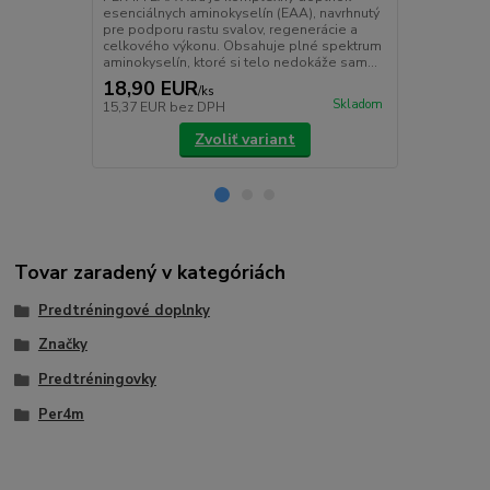
Workout Stim
esenciálnych aminokyselín (EAA), navrhnutý
pre optimáln
pre podporu rastu svalov, regenerácie a
starostlivo v
celkového výkonu. Obsahuje plné spektrum
aminokyselín, ktoré si telo nedokáže sam...
18,90 EUR
24,90 E
/
ks
Skladom
15,37 EUR
bez DPH
20,24 EUR
b
Zvoliť variant
Tovar zaradený v kategóriách
Predtréningové doplnky
Značky
Predtréningovky
Per4m