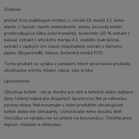
Zloženie:
príchuť fizzy bubblegum bottles: L-citrulín DL-malát 2:1, beta-
alanín, L-tyrozín, taurín, maltodextrín, arómy, bezvodý kofeín,
protihrudkujúca látka (oxid kremičitý), teobromín (20 % extrakt z
kakaa), extrakt z afrického manga 4:1, sladidlo (sukralóza),
extrakt z rajských zrn, niacín (niacínamid), extrakt z čierneho
piperu (Bioperine®), farbivo (brilantná modrá FCF).
Tento produkt sa vyrába v zariadení, ktoré spracováva produkty
obsahujúce orechy, mlieko, vajcia, sóju a ryby.
Upozornenie:
Obsahuje kofeín - nie je vhodný pre deti a tehotné alebo dojčiace
ženy. Určený najmä pre dospelých športovcov. Nie je náhradou
pestrej stravy. Nekonzumujte s inými produktmi obsahujúcimi
kofeín alebo iné stimulanty.. Uchovávajte mimo dosahu detí!
Vrecúška vo výrobku nie sú určené na konzumáciu. Chráňte pred
teplom, chladom a vlhkosťou.