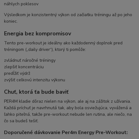
náhlych poklesov
Výsledkom je konzistentný výkon od začiatku tréningu až po jeho
koniec.
Energia bez kompromisov
Tento pre-workout je ideálny ako každodenný doplnok pred
tréningom („daily driver“), ktorý ti pomôže:
zvládnuť náročné tréningy
zlepšiť koncentráciu
predĺžiť výdrž
zvýšiť celkovú intenzitu výkonu
Chuť, ktorá ťa bude baviť
PER4M kladie dôraz nielen na výkon, ale aj na zážitok z užívania.
Každá príchuť je navrhnutá tak, aby bola osviežujúca, vyvážená a
ľahko piteľná, takže pre-workout nebude len rutina, ale niečo, na
čo sa budeš tešiť.
Doporučené dávkovanie Per4m Energy Pre-Workout: