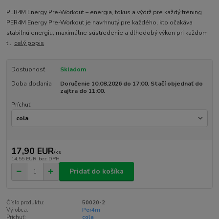
PER4M Energy Pre-Workout – energia, fokus a výdrž pre každý tréning
PER4M Energy Pre-Workout je navrhnutý pre každého, kto očakáva
stabilnú energiu, maximálne sústredenie a dlhodobý výkon pri každom
t...
celý popis
Dostupnosť
Skladom
Doba dodania
Doručenie 10.08.2026 do 17:00. Stačí objednať do
zajtra do 11:00.
Príchuť
17,90 EUR
/
ks
14,55 EUR
bez DPH
Pridať do košíka
Číslo produktu:
50020-2
Výrobca:
Per4m
Príchuť:
cola