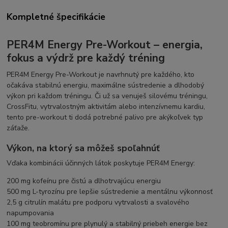
Kompletné špecifikácie
PER4M Energy Pre-Workout – energia,
fokus a výdrž pre každý tréning
PER4M Energy Pre-Workout je navrhnutý pre každého, kto
očakáva stabilnú energiu, maximálne sústredenie a dlhodobý
výkon pri každom tréningu. Či už sa venuješ silovému tréningu,
CrossFitu, vytrvalostným aktivitám alebo intenzívnemu kardiu,
tento pre-workout ti dodá potrebné palivo pre akýkoľvek typ
záťaže.
Výkon, na ktorý sa môžeš spoľahnúť
Vďaka kombinácii účinných látok poskytuje PER4M Energy:
200 mg kofeínu pre čistú a dlhotrvajúcu energiu
500 mg L-tyrozínu pre lepšie sústredenie a mentálnu výkonnosť
2,5 g citrulín malátu pre podporu vytrvalosti a svalového
napumpovania
100 mg teobromínu pre plynulý a stabilný priebeh energie bez