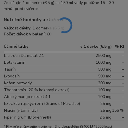
Zmiešajte 1 odmerku (6,5 g) so 150 ml vody približne 15 – 30
minút pred cvičením.
Nutričné hodnoty a zloženie:
Veľkosť dávky:
1 odmerka (6,5 g)
Počet dávok v balení:
60
Účinné látky
v 1 dávke (6,5 g)
% RI
L-citrulín DL-malát 2:1
2500 mg
–
Beta-alanín
1600 mg
–
Taurín
500 mg
–
L-tyrozín
500 mg
–
Kofeín bezvodý
200 mg
–
Theobromín (20 % kakaový extrakt)
100 mg
–
Africký mango extrakt 4:1
100 mg
–
Extrakt z rajských zŕn (Grains of Paradise)
25 mg
–
Niacín (vitamín B3)
25 mg
156 %
Piper nigrum (BioPerine®)
2,5 mg
–
* RI = referenčný príjem priemerného dospelého (8400 kJ / 2000 kcal)