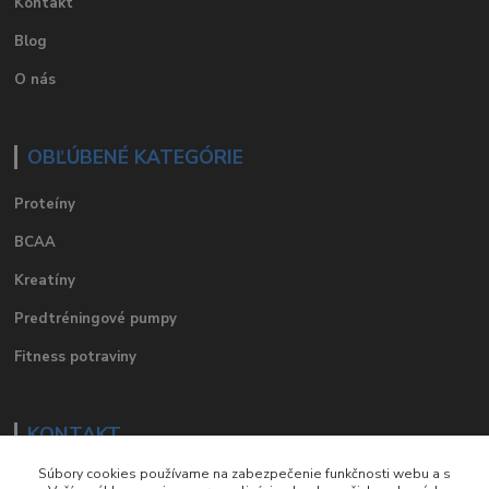
Kontakt
Blog
O nás
OBĽÚBENÉ KATEGÓRIE
Proteíny
BCAA
Kreatíny
Predtréningové pumpy
Fitness potraviny
KONTAKT
Súbory cookies používame na zabezpečenie funkčnosti webu a s
e-mail
:
eshop@suplements.sk