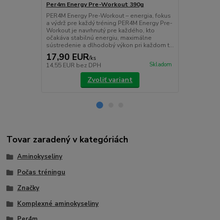
Per4m Energy Pre-Workout 390g
Per4m Pre-
PER4M Energy Pre-Workout – energia, fokus
Per4m Pre-Wo
a výdrž pre každý tréning PER4M Energy Pre-
výkon pred 
Workout je navrhnutý pre každého, kto
Workout Stim
očakáva stabilnú energiu, maximálne
pre optimáln
sústredenie a dlhodobý výkon pri každom t...
starostlivo v
17,90 EUR
24,90 E
/
ks
Skladom
14,55 EUR
bez DPH
20,24 EUR
b
Zvoliť variant
Tovar zaradený v kategóriách
Aminokyseliny
Počas tréningu
Značky
Komplexné aminokyseliny
Per4m