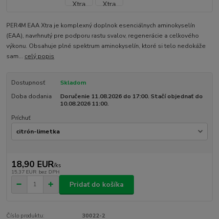
PER4M EAA Xtra je komplexný doplnok esenciálnych aminokyselín
(EAA), navrhnutý pre podporu rastu svalov, regenerácie a celkového
výkonu. Obsahuje plné spektrum aminokyselín, ktoré si telo nedokáže
sam...
celý popis
Dostupnosť
Skladom
Doba dodania
Doručenie 11.08.2026 do 17:00. Stačí objednať do
10.08.2026 11:00.
Príchuť
18,90 EUR
/
ks
15,37 EUR
bez DPH
Pridať do košíka
Číslo produktu:
30022-2