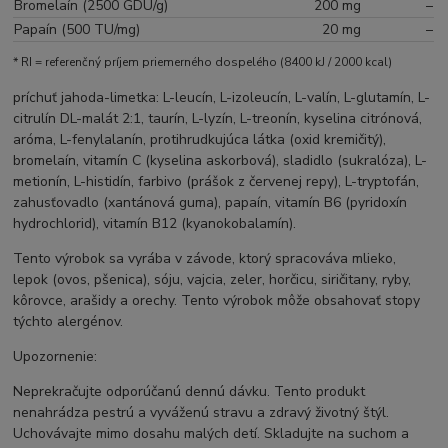
Bromelaín (2500 GDU/g)
200 mg
–
Papaín (500 TU/mg)
20 mg
–
* RI = referenčný príjem priemerného dospelého (8400 kJ / 2000 kcal)
príchuť jahoda-limetka: L-leucín, L-izoleucín, L-valín, L-glutamín, L-
citrulín DL-malát 2:1, taurín, L-lyzín, L-treonín, kyselina citrónová,
aróma, L-fenylalanín, protihrudkujúca látka (oxid kremičitý),
bromelaín, vitamín C (kyselina askorbová), sladidlo (sukralóza), L-
metionín, L-histidín, farbivo (prášok z červenej repy), L-tryptofán,
zahusťovadlo (xantánová guma), papaín, vitamín B6 (pyridoxín
hydrochlorid), vitamín B12 (kyanokobalamín).
Tento výrobok sa vyrába v závode, ktorý spracováva mlieko,
lepok (ovos, pšenica), sóju, vajcia, zeler, horčicu, siričitany, ryby,
kôrovce, arašidy a orechy. Tento výrobok môže obsahovať stopy
týchto alergénov.
Upozornenie:
Neprekračujte odporúčanú dennú dávku. Tento produkt
nenahrádza pestrú a vyváženú stravu a zdravý životný štýl.
Uchovávajte mimo dosahu malých detí. Skladujte na suchom a