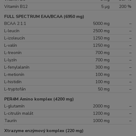
Vitamín B12
5 µg
200 %
FULL SPECTRUM EAA/BCAA (6950 mg)
BCAA 2:1:1
5000 mg
–
L-leucín
2500 mg
–
L-izoleucín
1250 mg
–
L-valín
1250 mg
–
L-treonín
700 mg
–
L-lyzín
700 mg
–
L-fenylalanín
300 mg
–
L-metionín
100 mg
–
L-histidín
100 mg
–
L-tryptofán
50 mg
–
PER4M Amino komplex (4200 mg)
L-glutamín
2000 mg
–
L-citrulín malát
1200 mg
–
Taurín
1000 mg
–
Xtrazyme enzýmový komplex (220 mg)