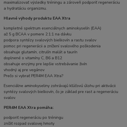
maximalizovať výsledky tréningu a zároveň podporiť regeneráciu
a hydratáciu organizmu.
Hlavné výhody produktu EAA Xtra
kompletné spektrum esenciálnych aminokyselín (EAA)
až 5 g BCAA v pomere 2:1:1 na dávku
podpora syntézy svalových bielkovín a rastu svalov
pomoc pri regenerácii a znížení svalového poškodenia
obsahuje glutamín, citrulín malát a taurín
doplnené o vitamíny C, B6 a B12
obsahuje enzýmy pre lepšie vstrebávanie živín
vhodný aj pre vegánov
Prečo si vybrať PER4M EAA Xtra?
Esenciálne aminokyseliny zohrávajú kľúčovú úlohu pri aktivácii
syntézy svalových bielkovín, čo je základ pre rast a regeneráciu
svalov.
PER4M EAA Xtra pomáha:
podporiť regeneráciu po tréningu
znížiť rozpad svalovej hmoty