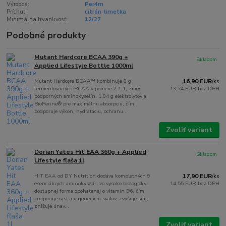
Výrobca:
Per4m
Príchuť:
citrón-limetka
Minimálna trvanlivosť:
12/27
Podobné produkty
Mutant Hardcore BCAA 390g +
Skladom
Applied Lifestyle Bottle 1000ml
Mutant Hardcore BCAA™ kombinuje 8 g
16,90 EUR
/
ks
fermentovaných BCAA v pomere 2:1:1, zmes
13,74 EUR
bez DPH
podporných aminokyselín, 1,04 g elektrolytov a
BioPerine® pre maximálnu absorpciu, čím
podporuje výkon, hydratáciu, ochranu...
Zvoliť variant
Dorian Yates Hit EAA 360g + Applied
Skladom
Lifestyle fľaša 1l
HIT EAA od DY Nutrition dodáva kompletných 9
17,90 EUR
/
ks
esenciálnych aminokyselín vo vysoko biologicky
14,55 EUR
bez DPH
dostupnej forme obohatenej o vitamín B6, čím
podporuje rast a regeneráciu svalov, zvyšuje silu,
znižuje únav...
Zvoliť variant