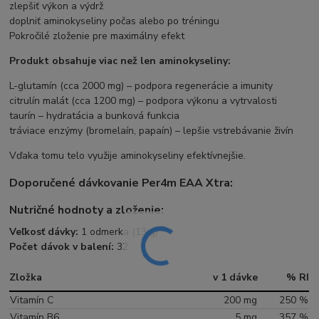
zlepšiť výkon a výdrž
doplniť aminokyseliny počas alebo po tréningu
Pokročilé zloženie pre maximálny efekt
Produkt obsahuje viac než len aminokyseliny:
L-glutamín (cca 2000 mg) – podpora regenerácie a imunity
citrulín malát (cca 1200 mg) – podpora výkonu a vytrvalosti
taurín – hydratácia a bunková funkcia
tráviace enzýmy (bromelaín, papaín) – lepšie vstrebávanie živín
Vďaka tomu telo využije aminokyseliny efektívnejšie.
Doporučené dávkovanie Per4m EAA Xtra:
Nutričné hodnoty a zloženie:
Veľkosť dávky:
1 odmerka (13 g)
Počet dávok v balení:
32
Zložka
v 1 dávke
% RI
Vitamín C
200 mg
250 %
Vitamín B6
5 mg
357 %