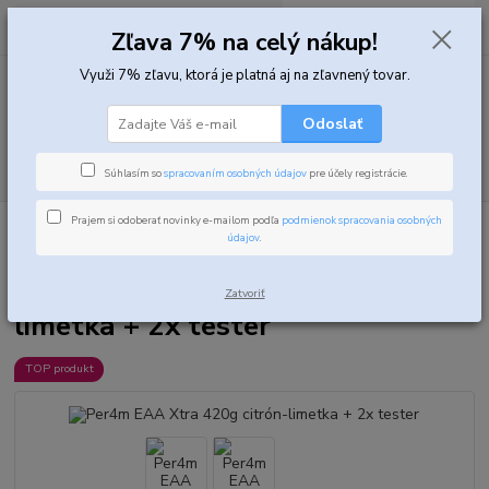
0
ks
za
0,00 EUR
Zľava 7% na celý nákup!
Využi 7% zľavu, ktorá je platná aj na zľavnený tovar.
Menu
Odoslať
Hľadať
Súhlasím so
spracovaním osobných údajov
pre účely registrácie.
Prajem si odoberať novinky e-mailom podľa
podmienok spracovania osobných
Úvod
Aminokyseliny
Komplexné aminokyseliny
Per4m EAA Xtra
údajov
.
420g citrón-limetka + 2x tester
Per4m EAA Xtra 420g citrón-
Zatvoriť
limetka + 2x tester
TOP produkt