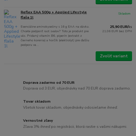
Reflex EAA 500g + Applied Lifestyle
Skladom
fľaša 1l
Esenciálne aminokyseliny s 16 g EAA na dávku.
25,90 EUR
/
ks
Chcete podporiť rast svalov? Toto je produkt pre
21,06 EUR
bez DPH
vás. Pridaný vitamín B6, piperín (extrakt z
čierneho korenia) a horčík (elektrolyt) pre ďalšiu
podporu va...
Zvoliť variant
Doprava zadarmo od 70 EUR
Doprava od 3 EUR, objednávky nad 70 EUR doprava zadarmo.
Tovar skladom
Všetok tovar skladom, objednávky odosielame ihneď.
Vernostné zľavy
Zľava 3% ihneď po registrácii, ktorá rastie s vašimi nákupmi.