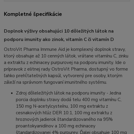
Kompletné špecifikácie
Doplnok výživy obsahujúci 10 dôležitých látok na
podporu imunity ako zinok, vitamín C či vitamín D
OstroVit Pharma Immune Aid je komplexný doplnok stravy,
ktorý obsahuje až 10 cenných látok, vrátane vitamínu C, zinku
a extraktu z echinacey purpurovej na podporu imunity. Ide o
prípravok z elitnej rady OstroVit Pharma, dostupný vo forme
ľahko prehĺtateľných kapsúl, vytvorený pre osoby, ktorým
záleží na správnom fungovaní imunitného systému.
Zdroj dôleležitých látok na podporu imunity - Jedna
porcia doplnku stravy dodá telu 400 mg vitamínu C,
150 mg N-acetylcysteínu, 100 mg extraktu z
cesnakových hľúz DER 10:1, 100 mg extraktu z
hroznových jadierok štandardizovaného na 95%
proantokyanidínov a 100 mg echinacey
štandardizovanej 4% purpurey. Ďalej obsahuje 100 mg