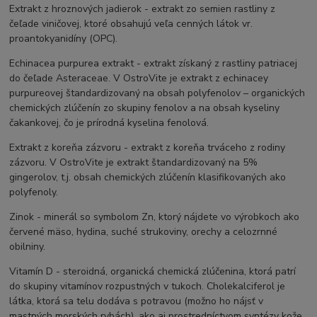
Extrakt z hroznových jadierok - extrakt zo semien rastliny z
čeľade viničovej, ktoré obsahujú veľa cenných látok vr.
proantokyanidíny (OPC).
Echinacea purpurea extrakt - extrakt získaný z rastliny patriacej
do čeľade Asteraceae. V OstroVite je extrakt z echinacey
purpureovej štandardizovaný na obsah polyfenolov – organických
chemických zlúčenín zo skupiny fenolov a na obsah kyseliny
čakankovej, čo je prírodná kyselina fenolová.
Extrakt z koreňa zázvoru - extrakt z koreňa trváceho z rodiny
zázvoru. V OstroVite je extrakt štandardizovaný na 5%
gingerolov, t.j. obsah chemických zlúčenín klasifikovaných ako
polyfenoly.
Zinok - minerál so symbolom Zn, ktorý nájdete vo výrobkoch ako
červené mäso, hydina, suché strukoviny, orechy a celozrnné
obilniny.
Vitamín D - steroidná, organická chemická zlúčenina, ktorá patrí
do skupiny vitamínov rozpustných v tukoch. Cholekalciferol je
látka, ktorá sa telu dodáva s potravou (možno ho nájsť v
mastných morských rybách), ako aj prostredníctvom syntézy kože.