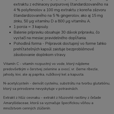
extraktu z echinacey purpurovej štandardizovaného na
4 % polyfenolov a 100 mg extraktu z koreňa zázvoru
štandardizovaného na 5 % gingerolov, ako aj 15 mg
zinku, 50 μg vitamínu D a 800 μg vitamínu A.
1 porcia = 3 kapsuly.
Balenie prípravku obsahuje 30 dávok prípravku, čo
vystačí na mesiac pravidelného dopĺňania.
Pohodlná forma - Prípravok dostupný vo forme ľahko
prehĺtateľných kapsúl zaisťuje bezproblémové
zásobovanie doplnkom stravy.
Vitamín C - vitamín rozpustný vo vode, ktorý nájdeme
predovšetkým v čerstvej zelenine a ovocí, vr. čierne ríbezle,
jahody, kivi, ale aj paprika, ružičkový kel a kapusta.
N-acetylcysteín - derivát cysteínu, substrátu na tvorbu glutatiónu,
ktorý sa prirodzene nevyskytuje v potravinách.
Extrakt z hľúz cesnaku - extrakt z hľuzovité rastliny z čeľade
Amaryllidaceae, ktorá sa vyznačuje špecifickou vôňou a
množstvom cenných zlúčenín.