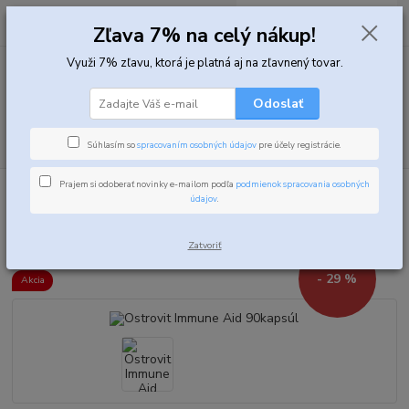
0
ks
za
0,00 EUR
Zľava 7% na celý nákup!
Využi 7% zľavu, ktorá je platná aj na zľavnený tovar.
Menu
Odoslať
Hľadať
Súhlasím so
spracovaním osobných údajov
pre účely registrácie.
Prajem si odoberať novinky e-mailom podľa
podmienok spracovania osobných
Úvod
Vitamíny, minerály a zdravie
Vitamínové a minerálne komplexy
údajov
.
Ostrovit Immune Aid 90kapsúl
Ostrovit Immune Aid 90kapsúl
Zatvoriť
- 29 %
Akcia