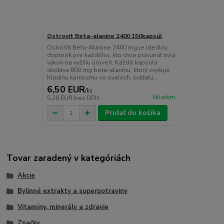
Ostrovit Beta-alanine 2400 150kapsúl
OstroVit Beta-Alanine 2400 mg je ideálny
doplnok pre každého, kto chce posunúť svoj
výkon na vyššiu úroveň. Každá kapsula
dodáva 800 mg beta-alanínu, ktorý zvyšuje
hladinu karnozínu vo svaloch, odďaľu...
6,50 EUR
/
ks
Skladom
5,28 EUR
bez DPH
Pridať do košíka
Tovar zaradený v kategóriách
Akcie
Bylinné extrakty a superpotraviny
Vitamíny, minerály a zdravie
Značky