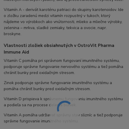
Vitamín A - derivát karoténu patriaci do skupiny karotenoidov. Ide
o zložku zaradenú medzi vitamín rozpustný v tukoch, ktorý
nájdeme vo výrobkoch ako vnútornosti, mlieko a mliečne výrobky,
zelenina – mrkva, sladké zemiaky, tekvica a ovocie, napr.
broskyne.
Vlastnosti zložiek obsiahnutých v OstroVit Pharma
Immune Aid
Vitamín C pomáha pri správnom fungovaní imunitného systému,
podporuje správne fungovanie nervového systému a tiež pomáha
chrániť bunky pred oxidačným stresom.
Zinok podporuje správne fungovanie imunitného systému a
pomáha chrániť bunky pred oxidačným stresom.
Vitamín D prispieva k správnemu fungovaniu imunitného systému
a podieľa sa na procese delenia buniek.
Vitamín A pomáha udržiavať správny stav slizníc a tiež podporuje
správne fungovanie imunitného systému.