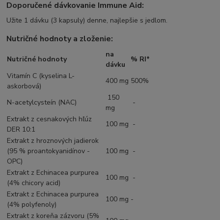
Doporučené dávkovanie Immune Aid:
Užite 1 dávku (3 kapsuly) denne, najlepšie s jedlom.
Nutričné hodnoty a zloženie:
na
Nutričné hodnoty
% RI*
dávku
Vitamín C (kyselina L-
400 mg
500%
askorbová)
150
N-acetylcysteín (NAC)
-
mg
Extrakt z cesnakových hľúz
100 mg
-
DER 10:1
Extrakt z hroznových jadierok
(95 % proantokyanidínov -
100 mg
-
OPC)
Extrakt z Echinacea purpurea
100 mg
-
(4% chicory acid)
Extrakt z Echinacea purpurea
100 mg
-
(4% polyfenoly)
Extrakt z koreňa zázvoru (5%