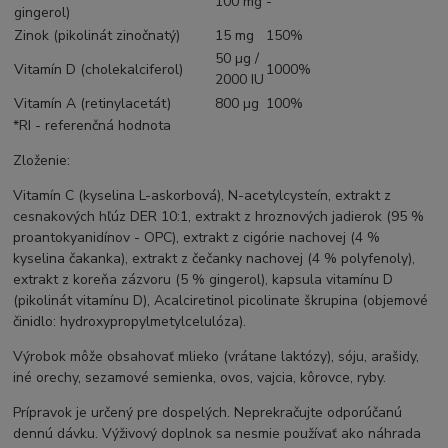
100 mg
-
gingerol)
Zinok (pikolinát zinočnatý)
15 mg
150%
50 µg /
Vitamín D (cholekalciferol)
1000%
2000 IU
Vitamín A (retinylacetát)
800 µg
100%
*RI - referenčná hodnota
Zloženie:
Vitamín C (kyselina L-askorbová), N-acetylcysteín, extrakt z
cesnakových hľúz DER 10:1, extrakt z hroznových jadierok (95 %
proantokyanidínov - OPC), extrakt z cigórie nachovej (4 %
kyselina čakanka), extrakt z čečanky nachovej (4 % polyfenoly),
extrakt z koreňa zázvoru (5 % gingerol), kapsula vitamínu D
(pikolinát vitamínu D), Acalciretinol picolinate škrupina (objemové
činidlo: hydroxypropylmetylcelulóza).
Výrobok môže obsahovať mlieko (vrátane laktózy), sóju, arašidy,
iné orechy, sezamové semienka, ovos, vajcia, kôrovce, ryby.
Prípravok je určený pre dospelých. Neprekračujte odporúčanú
dennú dávku. Výživový doplnok sa nesmie používať ako náhrada