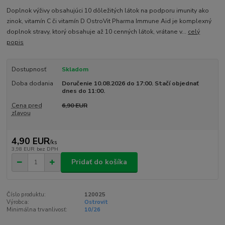
Doplnok výživy obsahujúci 10 dôležitých látok na podporu imunity ako
zinok, vitamín C či vitamín D OstroVit Pharma Immune Aid je komplexný
doplnok stravy, ktorý obsahuje až 10 cenných látok, vrátane v...
celý
popis
Dostupnosť
Skladom
Doba dodania
Doručenie 10.08.2026 do 17:00. Stačí objednať
dnes do 11:00.
Cena pred
6,90 EUR
zľavou
4,90 EUR
/
ks
3,98 EUR
bez DPH
Pridať do košíka
Číslo produktu:
120025
Výrobca:
Ostrovit
Minimálna trvanlivosť:
10/26