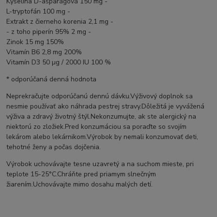
Kyselina D-asparágová 150 mg -
L-tryptofán 100 mg -
Extrakt z čierneho korenia 2,1 mg -
- z toho piperín 95% 2 mg -
Zinok 15 mg 150%
Vitamín B6 2,8 mg 200%
Vitamín D3 50 µg / 2000 IU 100 %
* odporúčaná denná hodnota
Neprekračujte odporúčanú dennú dávku.
Výživový doplnok sa
nesmie používať ako náhrada pestrej stravy.
Dôležitá je vyvážená
výživa a zdravý životný štýl.
Nekonzumujte, ak ste alergický na
niektorú zo zložiek.
Pred konzumáciou sa poraďte so svojím
lekárom alebo lekárnikom.
Výrobok by nemali konzumovať deti,
tehotné ženy a počas dojčenia.
Výrobok uchovávajte tesne uzavretý a na suchom mieste, pri
teplote 15-25°C.
Chráňte pred priamym slnečným
žiarením.
Uchovávajte mimo dosahu malých detí.