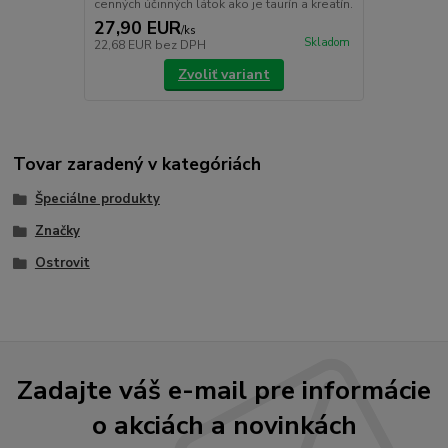
cenných účinných látok ako je taurín a kreatín.
27,90 EUR
/
ks
Skladom
22,68 EUR
bez DPH
Zvoliť variant
Tovar zaradený v kategóriách
Špeciálne produkty
Značky
Ostrovit
Zadajte váš e-mail pre informácie
o akciách a novinkách