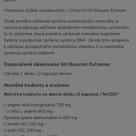
Vlastnosti zložiek obsiahnutých v OstroVit GH Booster Extreme:
Zinok pomáha udržiavať správnu acidobázickú rovnováhu a
navyše podporuje udržanie optimálneho metabolizmu sacharidov.
Je to zlúčenina, ktorá pomáha udržiavať normálne kognitívne
funkcie a podporuje správnu syntézu DNA. Okrem toho prispieva
k udržaniu dostatočného metabolizmu vitamínu A a napomáha
správnej syntéze bielkovín
Doporučené dávkovanie GH Booster Extreme:
Užívajte 1 dávku (3 kapsuly) denne.
Nutričné hodnoty a zloženie:
Nutričné hodnoty na dennú dávku (3 kapsuly) / %ODD*
L-arginín alfa-ketoglutarát 700 mg -
- z toho L-arginín 462 mg -
Kyselina gama-aminomaslová 400 mg -
L-ornitín HCl 350 mg -
L-lyzín HCL 350 mg -