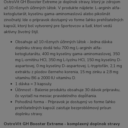
OstroVit GH Booster Extreme je doplnok stravy, ktorý je zdrojom
až 10 rôznych účinných látok. V produkte nájdete: L-arginín alfa-
ketoglutarát, kyselinu gama-aminomaslovú alebo pikolinát
zinočnatý. Ide o prípravok dostupný vo forme ľahko prehĺtateľných
kapsúl, ktorý bol vytvorený pre športovcov a ľudí, ktorí vedú
aktívny životný štýl.
Obsahuje až 10 rôznych účinných látok - Jedna dávka
doplnku stravy dodá telu 700 mg L-arginín alfa-
ketoglutarátu, 400 mg kyseliny gama-aminomaslovej, 350
mg L-ornitínu HCl, 350 mg L-lyzínu HCl, 150 mg kyseliny D-
aspartovej, 0 mg kyseliny D-aspartovej. L-tryptofán, 2,1 mg
extraktu z plodov čierneho korenia, 15 mg zinku a 2,8 mg
vitamínu B6 a 2000 IU vitamínu D.
1 dávka = 3 kapsuly.
Účinnosť - Balenie produktu obsahuje 30 dávok prípravku,
čo vystačí na mesiac pravidelného dopĺňania.
Pohodlná forma - Prípravok je dostupný vo forme ľahko
prehĺtateľných kapsúl zaisťuje bezproblémový prísun
doplnku stravy.
OstroVit GH Booster Extreme - komplexný doplnok stravy