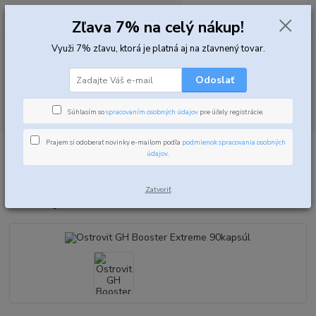
0
ks
za
0,00 EUR
Zľava 7% na celý nákup!
Využi 7% zľavu, ktorá je platná aj na zľavnený tovar.
Menu
Odoslať
Hľadať
Súhlasím so
spracovaním osobných údajov
pre účely registrácie.
Prajem si odoberať novinky e-mailom podľa
podmienok spracovania osobných
Úvod
Špeciálne produkty
Ostrovit GH Booster Extreme 90kapsúl
údajov
.
Ostrovit GH Booster Extreme
Zatvoriť
90kapsúl