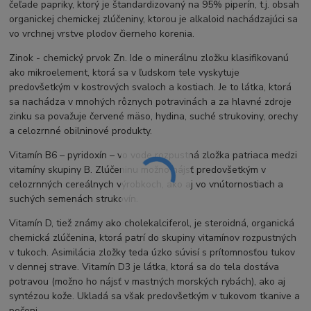
čeľade papriky, ktorý je štandardizovaný na 95% piperín, t.j. obsah
organickej chemickej zlúčeniny, ktorou je alkaloid nachádzajúci sa
vo vrchnej vrstve plodov čierneho korenia.
Zinok - chemický prvok Zn. Ide o minerálnu zložku klasifikovanú
ako mikroelement, ktorá sa v ľudskom tele vyskytuje
predovšetkým v kostrových svaloch a kostiach. Je to látka, ktorá
sa nachádza v mnohých rôznych potravinách a za hlavné zdroje
zinku sa považuje červené mäso, hydina, suché strukoviny, orechy
a celozrnné obilninové produkty.
Vitamín B6 – pyridoxín – vo vode rozpustná zložka patriaca medzi
vitamíny skupiny B. Zlúčeninu možno nájsť predovšetkým v
celozrnných cereálnych výrobkoch, ako aj vo vnútornostiach a
suchých semenách strukovín.
Vitamín D, tiež známy ako cholekalciferol, je steroidná, organická
chemická zlúčenina, ktorá patrí do skupiny vitamínov rozpustných
v tukoch. Asimilácia zložky teda úzko súvisí s prítomnosťou tukov
v dennej strave. Vitamín D3 je látka, ktorá sa do tela dostáva
potravou (možno ho nájsť v mastných morských rybách), ako aj
syntézou kože. Ukladá sa však predovšetkým v tukovom tkanive a
pečeni.