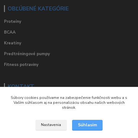
OBĽÚBENÉ KATEGÓRIE
Proteíny
BCAA
Kreatíny
Predtréningové pumpy
Fitness potraviny
KONTAKT
Súbory cookies používame na zabezpečenie funkčnosti webu a s
e-mail
:
eshop@suplements.sk
Vaším súhlasom aj na personalizáciu obsahu našich webových
stránok.
facebook
:
suplements.sk
Súhlasím
Nastavenia