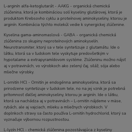
L-arginín alfa-ketoglutarát - AAKG - organická chemická
zlúčenina, ktorá je kombináciou solí kyseliny glutárovej, ktorá je
produktom Krebsovho cyklu a proteínovej aminokyseliny, ktorou je
arginín. Kombinácia týchto molekúl vedie k synergickej zlúčenine.
Kyselina gama-aminomaslová - GABA - organická chemická
zlúčenina zo skupiny neproteínových aminokyselín.
Neurotransmiter, ktorý sa v tele syntetizuje z glutamátu. Ide o
látku, ktorá sa v ľudskom tele vyskytuje predovšetkým v
hypotalame a extrapyramídovom systéme. Zlúčeninu možno nájsť
aj v potravinách, vo výrobkoch ako zelený čaj, siláž, sója alebo
mliečne výrobky.
L-ornitín HCl - Ornitín je endogénna aminokyselina, ktorá sa
prirodzene syntetizuje v ľudskom tele, no na jej vznik je potrebná
prítomnosť ďalšej aminokyseliny, ktorou je arginín. Ide o látku,
ktorá sa nachádza aj v potravinách – L-ornitín nájdeme v mäse,
rybách, ale aj vajciach, mlieku a mliečnych výrobkoch. V
doplnkoch stravy sa často používa L-ornitín hydrochlorid, ktorý sa
vyznačuje výbornou rozpustnosťou.
L-lyzín HCl - chemická zlúčenina pozostávajúca z kyseliny