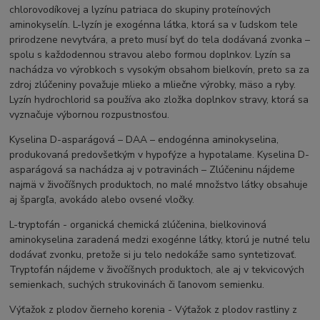
chlorovodíkovej a lyzínu patriaca do skupiny proteínových
aminokyselín. L-lyzín je exogénna látka, ktorá sa v ľudskom tele
prirodzene nevytvára, a preto musí byť do tela dodávaná zvonka –
spolu s každodennou stravou alebo formou doplnkov. Lyzín sa
nachádza vo výrobkoch s vysokým obsahom bielkovín, preto sa za
zdroj zlúčeniny považuje mlieko a mliečne výrobky, mäso a ryby.
Lyzín hydrochlorid sa používa ako zložka doplnkov stravy, ktorá sa
vyznačuje výbornou rozpustnosťou.
Kyselina D-asparágová – DAA – endogénna aminokyselina,
produkovaná predovšetkým v hypofýze a hypotalame. Kyselina D-
asparágová sa nachádza aj v potravinách – Zlúčeninu nájdeme
najmä v živočíšnych produktoch, no malé množstvo látky obsahuje
aj špargľa, avokádo alebo ovsené vločky.
L-tryptofán - organická chemická zlúčenina, bielkovinová
aminokyselina zaradená medzi exogénne látky, ktorú je nutné telu
dodávať zvonku, pretože si ju telo nedokáže samo syntetizovať.
Tryptofán nájdeme v živočíšnych produktoch, ale aj v tekvicových
semienkach, suchých strukovinách či ľanovom semienku.
Výťažok z plodov čierneho korenia - Výťažok z plodov rastliny z