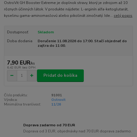
OstroVit GH Booster Extreme je doplnok stravy, ktorý je zdrojom až 10
rôznych účinných látok. V produkte nájdete: L-arginín alfa-ketoglutarát,
kyselinu gama-aminomaslovú alebo pikolinát zinočnatý. Ide...
celý popis
Dostupnosť
Skladom
Doba dodania
Doručenie 11.08.2026 do 17:00. Stačí objednať do
zajtra do 11:00.
7,90 EUR
/
ks
6,42 EUR
bez DPH
Pridať do košíka
Číslo produktu:
91001
Výrobca:
Ostrovit
Minimálna trvanlivosť:
11/26
Doprava zadarmo od 70 EUR
Doprava od 3 EUR, objednávky nad 70 EUR doprava zadarmo.