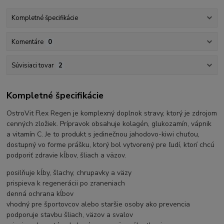
Kompletné špecifikácie
Komentáre
0
Súvisiaci tovar
2
Kompletné špecifikácie
OstroVit Flex Regen je komplexný doplnok stravy, ktorý je zdrojom
cenných zložiek. Prípravok obsahuje kolagén, glukozamín, vápnik
a vitamín C. Je to produkt s jedinečnou jahodovo-kiwi chuťou,
dostupný vo forme prášku, ktorý bol vytvorený pre ľudí, ktorí chcú
podporiť zdravie kĺbov, šliach a väzov.
posilňuje kĺby, šlachy, chrupavky a väzy
prispieva k regenerácii po zraneniach
denná ochrana kĺbov
vhodný pre športovcov alebo staršie osoby ako prevencia
podporuje stavbu šliach, väzov a svalov