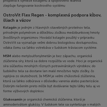
prispieva k syntéze kolagénu a spojivového tkaniva
zlepšuje fungovanie kostrového systému
OstroVit Flex Regen - komplexná podpora kĺbov,
šliach a väzov
Kolagén
je jedným z hlavných stavebných proteínov tela,
prírodným polymérom a dôležitou zložkou medzibunkovej hmoty
živočíšnych organizmov. Hovädzí kolagén použitý v prípravku
OstroVit sa vyznačuje veľmi dobrou biologickou dostupnosťou,
vďaka čomu sa ľahko vstrebáva v ľudskom tráviacom systéme.
MSM
alebo metylsulfonylmetán je bez zápachu, organická
zlúčenina síry, ktorá sa dobre rozpúšťa vo vode. Hoci je organická
síra súčasťou mnohých rôznych potravinárskych výrobkov, do
ľudského tela sa dostane len malé množstvo tejto zložky, čo
vyplýva zo skutočnosti, že MSM je veľmi chúlostivá zlúčenina,
ktorá sa ľahko odbúrava v dôsledku varenia alebo pasterizácie.
Dobrým riešením preto môže byť dodávanie tejto látky telu aj vo
forme výživových doplnkov.
Glukosamín
je organická chemická zlúčenina, ktorá je
aminoderivátom glukózy. V ľudskom tele sa syntetizuje v malých