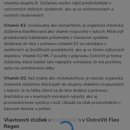
vitamíny skupiny B. Zlúčeninu možno nájsť predovšetkým v
celozrnných obilných výrobkoch, ako aj vo vnútornostiach a
suchých strukovinách.
Vitamín K2
, označovaný ako menachinón, je organická chemická
zlúčenina klasifikovaná ako vitamín rozpustný v tukoch. Môže byť
produkovaný baktériami prítomnými v tráviacom systéme,
dodávaný do tela s potravou (vitamín K2 sa nachádza v
rastlinných aj živočíšnych produktoch), ako aj vo forme výživových
doplnkov. Vitamín K2 MK-7 použitý v prípravku OstroVit je forma
zlúčeniny, ktorú ľudské telo najlepšie vstrebáva, čo má pozitívny
vplyv na vstrebávanie látky.
Vitamín D3
, tiež známy ako cholekalciferol, je steroid, organická
chemická zlúčenina, ktorá patrí do skupiny vitamínov rozpustných
v tukoch. Je to látka, ktorá sa do tela dodáva s potravou
(nachádza sa v mastných morských rybách), ako aj
prostredníctvom syntézy v koži. Ukladá sa však predovšetkým v
tukovom tkanive a pečeni.
Vlastnosti zložiek obsiahnutých v OstroVit Flex
Regen