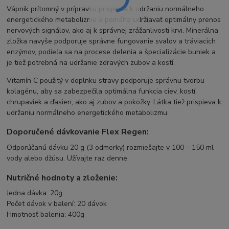
Vápnik prítomný v prípravku prispieva k udržaniu normálneho
energetického metabolizmu a pomáha udržiavať optimálny prenos
nervových signálov, ako aj k správnej zrážanlivosti krvi. Minerálna
zložka navyše podporuje správne fungovanie svalov a tráviacich
enzýmov, podieľa sa na procese delenia a špecializácie buniek a
je tiež potrebná na udržanie zdravých zubov a kostí.
Vitamín C použitý v doplnku stravy podporuje správnu tvorbu
kolagénu, aby sa zabezpečila optimálna funkcia ciev, kostí,
chrupaviek a ďasien, ako aj zubov a pokožky. Látka tiež prispieva k
udržaniu normálneho energetického metabolizmu.
Doporučené dávkovanie Flex Regen:
Odporúčanú dávku 20 g (3 odmerky) rozmiešajte v 100 – 150 ml
vody alebo džúsu. Užívajte raz denne.
Nutričné hodnoty a zloženie:
Jedna dávka: 20g
Počet dávok v balení: 20 dávok
Hmotnosť balenia: 400g