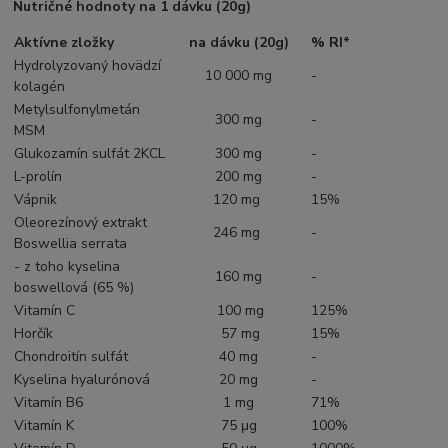
Nutričné hodnoty na 1 dávku (20g)
Aktívne zložky
na dávku (20g)
% RI*
Hydrolyzovaný hovädzí
10 000 mg
-
kolagén
Metylsulfonylmetán
300 mg
-
MSM
Glukozamín sulfát 2KCL
300 mg
-
L-prolín
200 mg
-
Vápnik
120 mg
15%
Oleorezínový extrakt
246 mg
-
Boswellia serrata
- z toho kyselina
160 mg
-
boswellová (65 %)
Vitamín C
100 mg
125%
Horčík
57 mg
15%
Chondroitín sulfát
40 mg
-
Kyselina hyalurónová
20 mg
-
Vitamín B6
1 mg
71%
Vitamín K
75 μg
100%