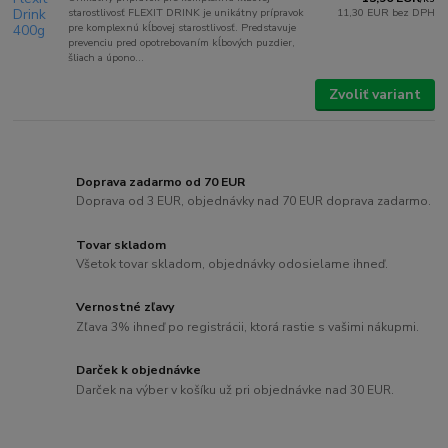
starostlivosť FLEXIT DRINK je unikátny prípravok
11,30 EUR
bez DPH
pre komplexnú kĺbovej starostlivosť. Predstavuje
prevenciu pred opotrebovaním kĺbových puzdier,
šliach a úpono...
Zvoliť variant
Doprava zadarmo od 70 EUR
Doprava od 3 EUR, objednávky nad 70 EUR doprava zadarmo.
Tovar skladom
Všetok tovar skladom, objednávky odosielame ihneď.
Vernostné zľavy
Zľava 3% ihneď po registrácii, ktorá rastie s vašimi nákupmi.
Darček k objednávke
Darček na výber v košíku už pri objednávke nad 30 EUR.