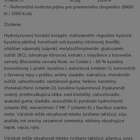
Vitamín D
50 μg
1000%
* - Referenčná hodnota príjmu pre priemerného dospelého (8400
kJ / 2000 kcal)
Zloženie:
Hydrolyzovaný hovädzí kolagén, maltodextrín, regulátor kyslosti:
kyselina jablčná; horečnaté soli kyseliny citrónovej (horčík),
uhličitan vápenatý (vápnik), metylsulfonylmetán, glukozamín
sulfát 2KCL (obsahuje kôrovce), extrakt z olejoživice z boswellie
serraty (Boswellia serrata Roxb. ex Colebr.) – 65 % kyseliny
boswellovej, L-prolín, kyselina L-askorbová (vitamín C), koncentrát
z červenej repy v prášku, arómy, sladidlo: sukralóza; chondroitín
sulfát, zahusťovadlo: xantánová guma; farbivo: karotény;
cholekalciferol (vitamín D), kyselina hyalurónová (hyaluronát
sodný), protihrudkujúca látka: oxid kremičitý; zahusťovadlo:
arabská guma; sladidlo: acesulfám K; pyridoxín hydrochlorid
(vitamín B6), menachinón-7 MK-7 (vitamín K) z Bacillus subtilis
natto. Výrobok môže obsahovať mlieko (vrátane laktózy), sóju,
arašidy, iné orechy, sezamové semienka, obilniny obsahujúce
lepok, vajcia, ryby.
Výrobok môže obsahovať mlieko (vrátane laktózy), pšenicu, ovos,