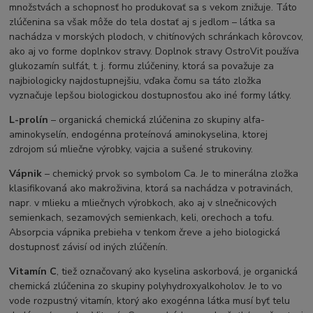
množstvách a schopnosť ho produkovať sa s vekom znižuje. Táto
zlúčenina sa však môže do tela dostať aj s jedlom – látka sa
nachádza v morských plodoch, v chitínových schránkach kôrovcov,
ako aj vo forme doplnkov stravy. Doplnok stravy OstroVit používa
glukozamín sulfát, t. j. formu zlúčeniny, ktorá sa považuje za
najbiologicky najdostupnejšiu, vďaka čomu sa táto zložka
vyznačuje lepšou biologickou dostupnosťou ako iné formy látky.
L-prolín
– organická chemická zlúčenina zo skupiny alfa-
aminokyselín, endogénna proteínová aminokyselina, ktorej
zdrojom sú mliečne výrobky, vajcia a sušené strukoviny.
Vápnik
– chemický prvok so symbolom Ca. Je to minerálna zložka
klasifikovaná ako makroživina, ktorá sa nachádza v potravinách,
napr. v mlieku a mliečnych výrobkoch, ako aj v slnečnicových
semienkach, sezamových semienkach, keli, orechoch a tofu.
Absorpcia vápnika prebieha v tenkom čreve a jeho biologická
dostupnosť závisí od iných zlúčenín.
Vitamín C
, tiež označovaný ako kyselina askorbová, je organická
chemická zlúčenina zo skupiny polyhydroxyalkoholov. Je to vo
vode rozpustný vitamín, ktorý ako exogénna látka musí byť telu