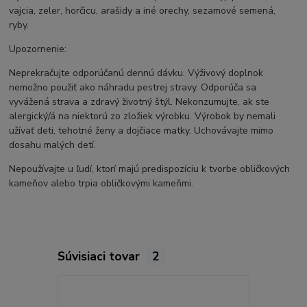
vajcia, zeler, horčicu, arašidy a iné orechy, sezamové semená,
ryby.
Upozornenie:
Neprekračujte odporúčanú dennú dávku. Výživový doplnok
nemožno použiť ako náhradu pestrej stravy. Odporúča sa
vyvážená strava a zdravý životný štýl. Nekonzumujte, ak ste
alergický/á na niektorú zo zložiek výrobku. Výrobok by nemali
užívať deti, tehotné ženy a dojčiace matky. Uchovávajte mimo
dosahu malých detí.
Nepoužívajte u ľudí, ktorí majú predispozíciu k tvorbe obličkových
kameňov alebo trpia obličkovými kameňmi.
Súvisiaci tovar
2