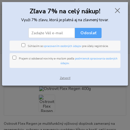
0
ks
za
0,00 EUR
Zľava 7% na celý nákup!
Využi 7% zľavu, ktorá je platná aj na zľavnený tovar.
Menu
Odoslať
Hľadať
Súhlasím so
spracovaním osobných údajov
pre účely registrácie.
Prajem si odoberať novinky e-mailom podľa
podmienok spracovania osobných
Úvod
Kĺbová výživa
Ostrovit Flex Regen 400g
údajov
.
Ostrovit Flex Regen 400g
Zatvoriť
Ostrovit Flex Regen je multifunkčný výživový doplnok zameraný na
regeneráciu, ochranu a prevenciu systému kĺbov a kostí.
celý popis