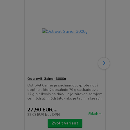
Ostrovit Gainer 3000g
Ostrovit M
OstroVit Gainer je sacharidovo-proteínový
OstroVit MSM
doplnok, ktorý obsahuje 76 g sacharidov a
zdrojom met
17 g bielkovín na dávku a je zároveň zdrojom
ako organická
cenných účinných látok ako je taurín a kreatín.
dostupný v p
iba účinnú lá
27,90 EUR
6,20 EU
/
ks
Skladom
22,68 EUR
bez DPH
5,04 EUR
be
Zvoliť variant