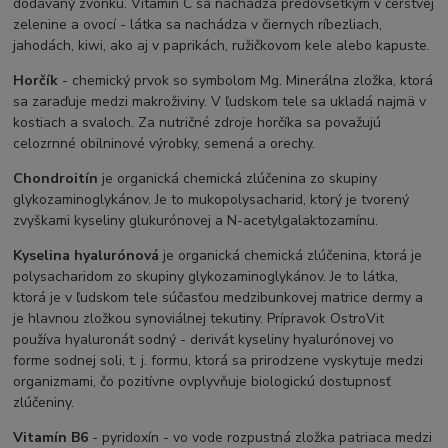
dodávaný zvonku. Vitamín C sa nachádza predovšetkým v čerstvej
zelenine a ovocí - látka sa nachádza v čiernych ríbezliach,
jahodách, kiwi, ako aj v paprikách, ružičkovom kele alebo kapuste.
Horčík
- chemický prvok so symbolom Mg. Minerálna zložka, ktorá
sa zaraďuje medzi makroživiny. V ľudskom tele sa ukladá najmä v
kostiach a svaloch. Za nutričné ​​zdroje horčíka sa považujú
celozrnné obilninové výrobky, semená a orechy.
Chondroitín
je organická chemická zlúčenina zo skupiny
glykozaminoglykánov. Je to mukopolysacharid, ktorý je tvorený
zvyškami kyseliny glukurónovej a N-acetylgalaktozamínu.
Kyselina hyalurónová
je organická chemická zlúčenina, ktorá je
polysacharidom zo skupiny glykozaminoglykánov. Je to látka,
ktorá je v ľudskom tele súčasťou medzibunkovej matrice dermy a
je hlavnou zložkou synoviálnej tekutiny. Prípravok OstroVit
používa hyaluronát sodný - derivát kyseliny hyalurónovej vo
forme sodnej soli, t. j. formu, ktorá sa prirodzene vyskytuje medzi
organizmami, čo pozitívne ovplyvňuje biologickú dostupnosť
zlúčeniny.
Vitamín B6
- pyridoxín - vo vode rozpustná zložka patriaca medzi