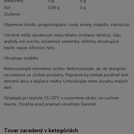
Bielkoviny
0 g
0 g
Soľ
0.06 g
0 g
Zloženie:
Objemové činidlo: propylénglykol; voda, arómy, sladidlo: sukralóza.
Výrobok môže obsahovať stopy mlieka (vrátane laktózy), sóju,
arašidy, iné orechy, sezamové semienka, obilniny obsahujúce
lepok, vajcia, kôrovce, ryby.
Obsahuje sladidlo.
Nekonzumujte neriedenú arómu. Nekonzumujte, ak ste alergický
na niektorú zo zložiek produktu. Prípravok by nemali používať deti,
tehotné ženy a dojčiace matky. Uchovávajte mimo dosahu malých
detí.
Skladujte pri teplote 15-25°C v uzavretom obale, na suchom
mieste. Chráňte pred priamym slnečným žiarením.
Tovar zaradený v kategóriách