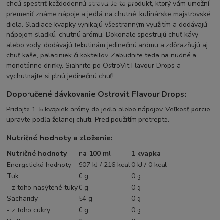
chcú spestriť každodennú stravu. Je to produkt, ktorý vám umožní
premeniť známe nápoje a jedlá na chutné, kulinárske majstrovské
diela. Sladiace kvapky vynikajú všestranným využitím a dodávajú
nápojom sladkú, chutnú arómu. Dokonale spestrujú chuť kávy
alebo vody, dodávajú tekutinám jedinečnú arómu a zdôrazňujú aj
chuť kaše, palaciniek či kokteilov. Zabudnite teda na nudné a
monotónne drinky. Siahnite po OstroVit Flavour Drops a
vychutnajte si plnú jedinečnú chuť!
Doporučené dávkovanie Ostrovit Flavour Drops:
Pridajte 1-5 kvapiek arómy do jedla alebo nápojov. Veľkosť porcie
upravte podľa želanej chuti. Pred použitím pretrepte.
Nutričné hodnoty a zloženie:
Nutričné hodnoty
na 100 ml
1 kvapka
Energetická hodnoty
907 kJ / 216 kcal
0 kJ / 0 kcal
Tuk
0 g
0 g
- z toho nasýtené tuky
0 g
0 g
Sacharidy
54 g
0 g
- z toho cukry
0 g
0 g