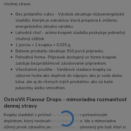
chutnej strave.
Bez pridaného cukru - Výrobok obsahuje nízkoenergetické
sladidlo, ktorým je sukralóza, ktorá prispieva k zníženiu
energetického obsahu výrobku.
Lahodná chuť - aróma kvapiek sladidla poskytuje jedinečný
chuťový zážitok.
1 porcia = 1 kvapka = 0,035 g.
Balenie produktu obsahuje 916 porcií prípravku.
Pohodlná forma- Prípravok dostupný vo forme kvapiek
zaisťuje bezproblémové zásobovanie prípravkom.
Všestranné použitie - Vanilkové sladiace kvapky sa
výborne hodia ako doplnok do nápojov, ako je voda alebo
káva, ale aj do rôznych iných produktov, ako sú kaše,
palacinky alebo smoothies.
OstroVit Flavour Drops - mimoriadna rozmanitosť
dennej stravy
Kvapky sladidiel s príchuťou sú unikátnym potravinovým
doplnkom, ktorý neobsahuje pridaný cukor. Ide o mimoriadne
účinný prvok zdravého jedálneho lístka, vytvorený pre ľudí, ktorí si