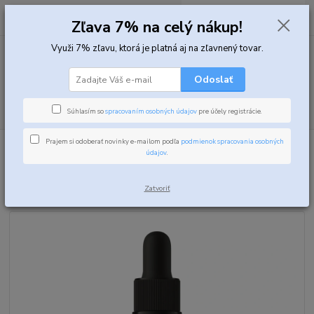
0
ks
za
0,00 EUR
Zľava 7% na celý nákup!
Využi 7% zľavu, ktorá je platná aj na zľavnený tovar.
Menu
Odoslať
Hľadať
Súhlasím so
spracovaním osobných údajov
pre účely registrácie.
Prajem si odoberať novinky e-mailom podľa
podmienok spracovania osobných
Úvod
Fitness potraviny
Bezkalorické sirupy a topingy
Ostrovit
údajov
.
Flavour Drops 30ml
Ostrovit Flavour Drops 30ml
Zatvoriť