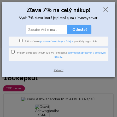
0
ks
za
0,00 EUR
Zľava 7% na celý nákup!
Využi 7% zľavu, ktorá je platná aj na zľavnený tovar.
Menu
Odoslať
Hľadať
Súhlasím so
spracovaním osobných údajov
pre účely registrácie.
Prajem si odoberať novinky e-mailom podľa
podmienok spracovania osobných
Úvod
Bylinné extrakty a superpotraviny
Osavi Ashwagandha KSM-66®
údajov
.
180kapsúl
Osavi Ashwagandha KSM-66®
Zatvoriť
180kapsúl
TOP produkt