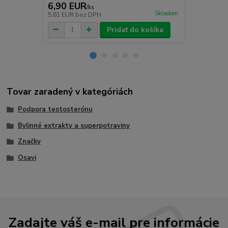
6,90 EUR
11,90 E
/
ks
Skladom
5,61 EUR
bez DPH
9,67 EUR
be
Pridať do košíka
Tovar zaradený v kategóriách
Podpora testosterónu
Bylinné extrakty a superpotraviny
Značky
Osavi
Zadajte váš e-mail pre informácie