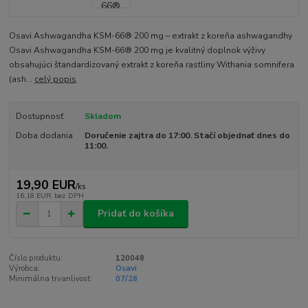
Osavi Ashwagandha KSM-66® 200 mg – extrakt z koreňa ashwagandhy
Osavi Ashwagandha KSM-66® 200 mg je kvalitný doplnok výživy
obsahujúci štandardizovaný extrakt z koreňa rastliny Withania somnifera
(ash...
celý popis
Dostupnosť
Skladom
Doba dodania
Doručenie zajtra do 17:00. Stačí objednať dnes do
11:00.
19,90 EUR
/
ks
16,18 EUR
bez DPH
Pridať do košíka
Číslo produktu:
120048
Výrobca:
Osavi
Minimálna trvanlivosť:
07/28