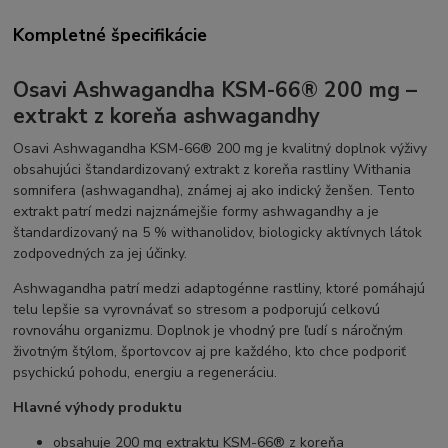
Kompletné špecifikácie
Osavi Ashwagandha KSM-66® 200 mg –
extrakt z koreňa ashwagandhy
Osavi Ashwagandha KSM-66® 200 mg je kvalitný doplnok výživy
obsahujúci štandardizovaný extrakt z koreňa rastliny Withania
somnifera (ashwagandha), známej aj ako indický ženšen. Tento
extrakt patrí medzi najznámejšie formy ashwagandhy a je
štandardizovaný na 5 % withanolidov, biologicky aktívnych látok
zodpovedných za jej účinky.
Ashwagandha patrí medzi adaptogénne rastliny, ktoré pomáhajú
telu lepšie sa vyrovnávať so stresom a podporujú celkovú
rovnováhu organizmu. Doplnok je vhodný pre ľudí s náročným
životným štýlom, športovcov aj pre každého, kto chce podporiť
psychickú pohodu, energiu a regeneráciu.
Hlavné výhody produktu
obsahuje 200 mg extraktu KSM-66® z koreňa