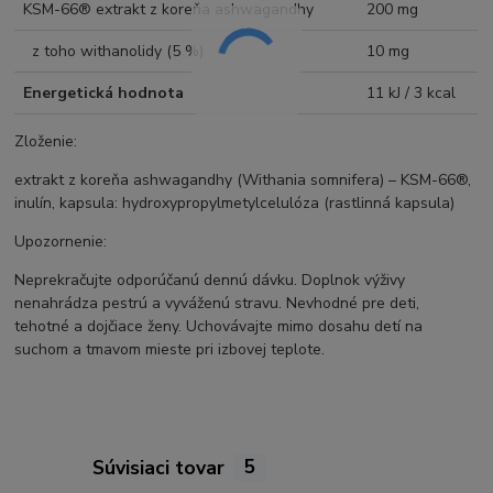
KSM-66® extrakt z koreňa ashwagandhy
200 mg
z toho withanolidy (5 %)
10 mg
Energetická hodnota
11 kJ / 3 kcal
Zloženie:
extrakt z koreňa ashwagandhy (Withania somnifera) – KSM-66®,
inulín, kapsula: hydroxypropylmetylcelulóza (rastlinná kapsula)
Upozornenie:
Neprekračujte odporúčanú dennú dávku. Doplnok výživy
nenahrádza pestrú a vyváženú stravu. Nevhodné pre deti,
tehotné a dojčiace ženy. Uchovávajte mimo dosahu detí na
suchom a tmavom mieste pri izbovej teplote.
Súvisiaci tovar
5