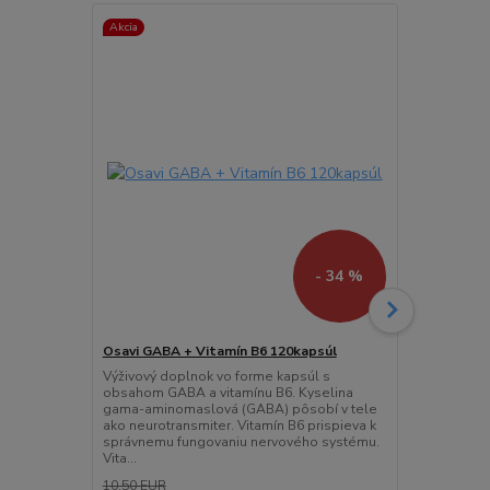
Akcia
- 34 %
Osavi GABA + Vitamín B6 120kapsúl
Osavi Horm
Výživový doplnok vo forme kapsúl s
Výživový dop
obsahom GABA a vitamínu B6. Kyselina
obsahujúci u
gama-aminomaslová (GABA) pôsobí v tele
extraktov vr
ako neurotransmiter. Vitamín B6 prispieva k
ašvagandy 
správnemu fungovaniu nervového systému.
SeLECT®) a 
Vita...
10,50 EUR