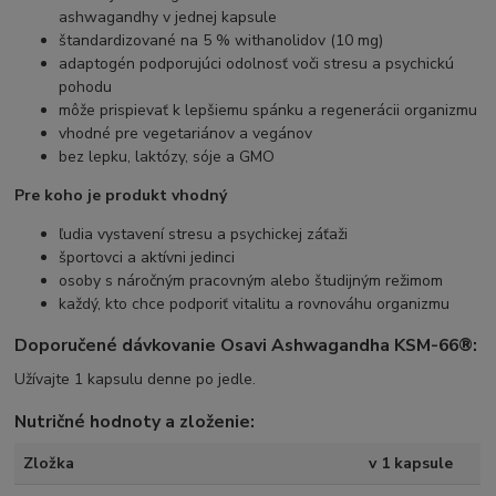
ashwagandhy v jednej kapsule
štandardizované na 5 % withanolidov (10 mg)
adaptogén podporujúci odolnosť voči stresu a psychickú
pohodu
môže prispievať k lepšiemu spánku a regenerácii organizmu
vhodné pre vegetariánov a vegánov
bez lepku, laktózy, sóje a GMO
Pre koho je produkt vhodný
ľudia vystavení stresu a psychickej záťaži
športovci a aktívni jedinci
osoby s náročným pracovným alebo študijným režimom
každý, kto chce podporiť vitalitu a rovnováhu organizmu
Doporučené dávkovanie Osavi Ashwagandha KSM-66®:
Užívajte 1 kapsulu denne po jedle.
Nutričné hodnoty a zloženie:
Zložka
v 1 kapsule