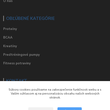
O nás
OBĽÚBENÉ KATEGÓRIE
Proteíny
BCAA
Kreatíny
Predtréningové pumpy
Fitness potraviny
KONTAKT
Súbory cookies používame na zabezpečenie funkčnosti webu a s
e-mail
:
eshop@suplements.sk
Vaším súhlasom aj na personalizáciu obsahu našich webových
stránok.
facebook
:
suplements.sk