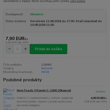
obohatený o šípkyr, ktoré zosilňujú jeho účinky.
celý popis
Dostupnosť
Skladom
Doba dodania
Doručenie 11.08.2026 do 17:00. Stačí objednať do
10.08.2026 11:00.
7,90 EUR
/
ks
6,42 EUR
bez DPH
Pridať do košíka
Číslo produktu:
120063
Výrobca:
Nutrend
Minimálna trvanlivosť:
09/28
Podobné produkty
Now Foods Vitamin C-1000 30kapsúl
Skladom
Vitamín C s bioflavonoidmi a rutínom, podporuje
4,90 EUR
/
ks
imunitný systém, vitamín C je tiež nevyhnutný
3,98 EUR
bez DPH
pre tvorbu kolagénu.