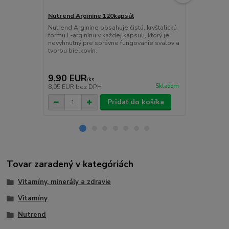
Nutrend Arginine 120kapsúl
Nutrend Cr
Nutrend Arginine obsahuje čistú, kryštalickú
Prémiová kre
formu L‑arginínu v každej kapsuli, ktorý je
kreatínu, L-
nevyhnutný pre správne fungovanie svalov a
sacharidov p
tvorbu bielkovín.
a podporu r
tréningu.
9,90 EUR
15,90 E
/
ks
Skladom
8,05 EUR
bez DPH
12,93 EUR
b
Pridať do košíka
Tovar zaradený v kategóriách
Vitamíny, minerály a zdravie
Vitamíny
Nutrend