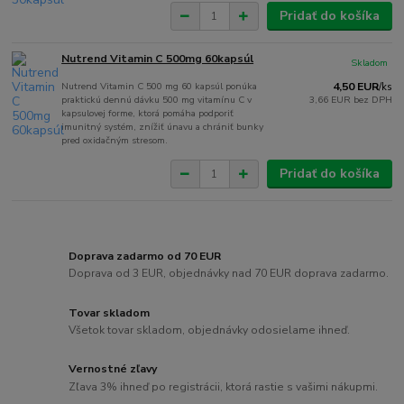
Pridať do košíka
Nutrend Vitamin C 500mg 60kapsúl
Skladom
Nutrend Vitamin C 500 mg 60 kapsúl ponúka
4,50 EUR
/
ks
praktickú dennú dávku 500 mg vitamínu C v
3,66 EUR
bez DPH
kapsulovej forme, ktorá pomáha podporiť
imunitný systém, znížiť únavu a chrániť bunky
pred oxidačným stresom.
Pridať do košíka
Doprava zadarmo od 70 EUR
Doprava od 3 EUR, objednávky nad 70 EUR doprava zadarmo.
Tovar skladom
Všetok tovar skladom, objednávky odosielame ihneď.
Vernostné zľavy
Zľava 3% ihneď po registrácii, ktorá rastie s vašimi nákupmi.