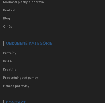
Možnosti platby a doprava
Kontakt
Blog
O nás
OBĽÚBENÉ KATEGÓRIE
Proteíny
BCAA
Kreatíny
Predtréningové pumpy
Fitness potraviny
KONTAKT