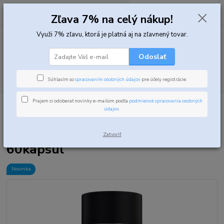
0
ks
za
0,00 EUR
Zľava 7% na celý nákup!
Využi 7% zľavu, ktorá je platná aj na zľavnený tovar.
Menu
Odoslať
Hľadať
Súhlasím so
spracovaním osobných údajov
pre účely registrácie.
Prajem si odoberať novinky e-mailom podľa
podmienok spracovania osobných
Úvod
Vitamíny, minerály a zdravie
Vitamíny
Nutrend Vitamin C
údajov
.
with Rosehip 60kapsúl
Nutrend Vitamin C with Rosehip
Zatvoriť
60kapsúl
Novinka