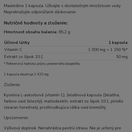
Maximálne 1 kapsula. Užívajte s dostatočným množstvom vody.
Neprekračujte odporúčané dávkovanie.
Nutričné hodnoty a zloženie:
Hmotnosť obsahu balenia:
85,2 g
Účinné látky
1 kapsula
Vitamín C
1 000 mg = 1 250 %*
Extrakt zo šípok 10:1
50 mg
* Referenčná hodnota príjmu priemerného dospelého.
1 kapsula obsahuje 1 420 mg.
Zloženie:
Kyselina L-askorbová (vitamín C), želatínová kapsula (želatína,
farbivo oxid železitý), maltodextrín, extrakt zo šípok 10:1, plnidlo
stearan horečnatý, protihrudkujúca látka oxid kremičitý.
Upozornenie:
Výživový doplnok. Nenahrádza pestrú stravu. Nie je určený pre