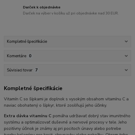
Darček k objednávke
Darček na výber v košíku už pri objednávke nad 30 EUR.
Kompletné špecifikácie
Komentáre
0
Súvisiaci tovar
7
Kompletné špecifikácie
Vitamín C so šípkami je doplnok s vysokým obsahom vitamínu C a
naviac obohatený o šípkyr, ktoré zosilňujú jeho účinky.
Extra dávka vitamínu C
pomáha udržiavať dobrý stav imunitného
systému a optimalizovať duševné a nervové procesy v tele. Jeho
pozitívny účinok je známy aj pri pocitoch únavy alebo potrebe
tvorby kolagénu pre kosti, chrupavky alebo pokožku. Okrem toho