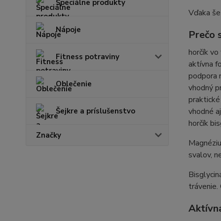
Špeciálne produkty
Vďaka šet
Nápoje
Prečo 
horčík vo
Fitness potraviny
aktívna f
podpora 
Oblečenie
vhodný pr
praktické
Šejkre a príslušenstvo
vhodné a
horčík bi
Značky
Magnézium
svalov, n
Bisglycin
trávenie.
Aktívn