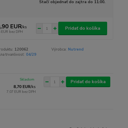
Stačí objednať do zajtra do 11:00.
,90 EUR
/
ks
Pridať do košíka
6 EUR
bez DPH
roduktu:
120062
Výrobca:
Nutrend
na trvanlivosť:
04/29
Skladom
Pridať do košíka
8,70 EUR
/
ks
7,07 EUR
bez DPH