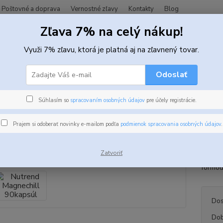
Poštovné a doprava
Vernostné zľavy
Kontakty
Blog
Zľava 7% na celý nákup!
Hľadať
Využi 7% zľavu, ktorá je platná aj na zľavnený tovar.
Odoslať
itamíny, minerály a zdravie
Minerály
Nutrend Magnechill 90kapsúl
end Magnechill 90kapsúl
Súhlasím so
spracovaním osobných údajov
pre účely registrácie.
Prajem si odoberať novinky e-mailom podľa
podmienok spracovania osobných údajov
.
Nutren
kvalit
Zatvoriť
vysoko
formou 
Dos
Dob