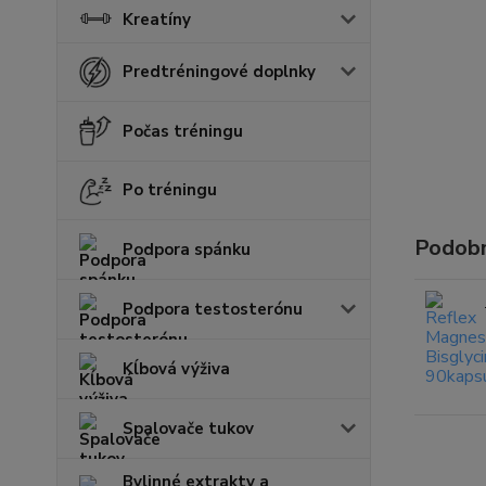
Kreatíny
Predtréningové doplnky
Počas tréningu
Po tréningu
Podobn
Podpora spánku
Podpora testosterónu
Kĺbová výživa
Spalovače tukov
Bylinné extrakty a