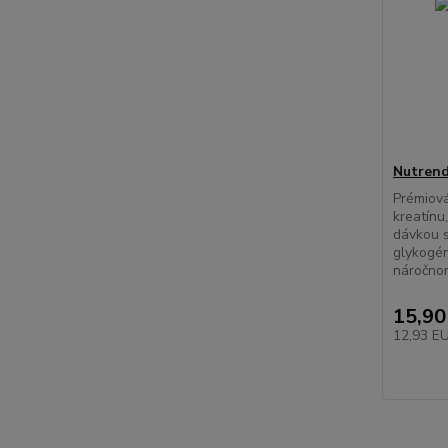
Nutrend
Prémiová
kreatínu
dávkou s
glykogé
náročnom
15,90
12,93 E