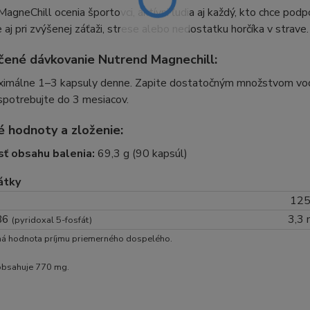
agneChill ocenia športovci, aktívni ľudia aj každý, kto chce podp
 aj pri zvýšenej záťaži, strese alebo nedostatku horčíka v strave.
ené dávkovanie Nutrend Magnechill:
ximálne 1–3 kapsuly denne. Zapite dostatočným množstvom vod
spotrebujte do 3 mesiacov.
é hodnoty a zloženie:
ť obsahu balenia:
69,3 g (90 kapsúl)
átky
125
 B6
3,3
(pyridoxal 5-fosfát)
ná hodnota príjmu priemerného dospelého.
obsahuje 770 mg.