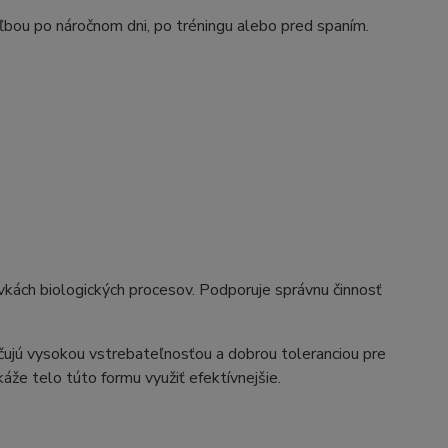
oľbou po náročnom dni, po tréningu alebo pred spaním.
ovkách biologických procesov. Podporuje správnu činnosť
ačujú vysokou vstrebateľnosťou a dobrou toleranciou pre
áže telo túto formu využiť efektívnejšie.