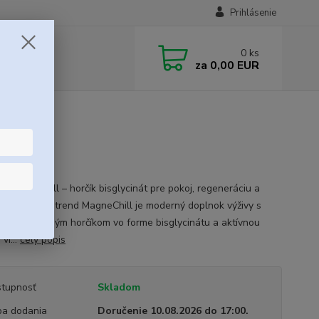
Prihlásenie
0
ks
za
0,00 EUR
d MagneChill – horčík bisglycinát pre pokoj, regeneráciu a
ný spánok Nutrend MagneChill je moderný doplnok výživy s
 vstrebateľným horčíkom vo forme bisglycinátu a aktívnou
vi...
celý popis
tupnosť
Skladom
a dodania
Doručenie 10.08.2026 do 17:00.