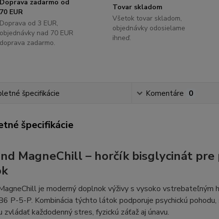
Doprava zadarmo od
Tovar skladom
70 EUR
Všetok tovar skladom,
Doprava od 3 EUR,
objednávky odosielame
objednávky nad 70 EUR
ihneď.
doprava zadarmo.
etné špecifikácie
Komentáre
0
tné špecifikácie
nd MagneChill – horčík bisglycinát pre 
ok
agneChill je moderný doplnok výživy s vysoko vstrebateľným ho
 B6 P-5-P. Kombinácia týchto látok podporuje psychickú pohodu
 zvládať každodenný stres, fyzickú záťaž aj únavu.