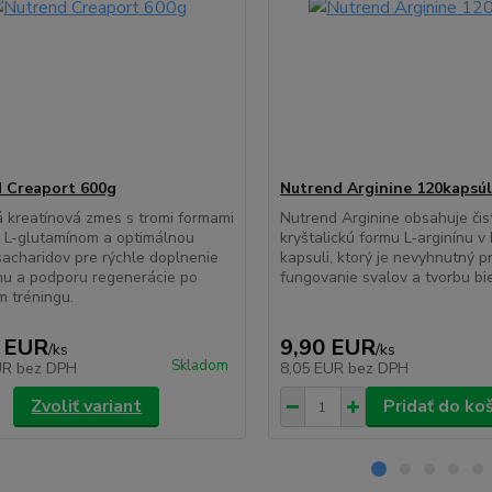
 Creaport 600g
Nutrend Arginine 120kapsúl
 kreatínová zmes s tromi formami
Nutrend Arginine obsahuje čis
, L-glutamínom a optimálnou
kryštalickú formu L‑arginínu v
acharidov pre rýchle doplnenie
kapsuli, ktorý je nevyhnutný p
nu a podporu regenerácie po
fungovanie svalov a tvorbu bie
 tréningu.
 EUR
9,90 EUR
/
ks
/
ks
Skladom
UR
bez DPH
8,05 EUR
bez DPH
Zvoliť variant
Pridať do ko