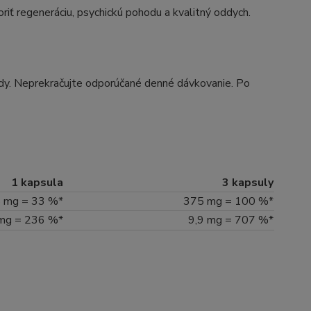
oriť regeneráciu, psychickú pohodu a kvalitný oddych.
y. Neprekračujte odporúčané denné dávkovanie. Po
1 kapsula
3 kapsuly
 mg = 33 %*
375 mg = 100 %*
 mg = 236 %*
9,9 mg = 707 %*