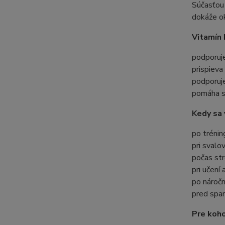
Súčasťou 
dokáže ok
Vitamín 
podporuje
prispieva
podporuje
pomáha s
Kedy sa
po tréning
pri svalo
počas st
pri učení
po nároč
pred span
Pre koho