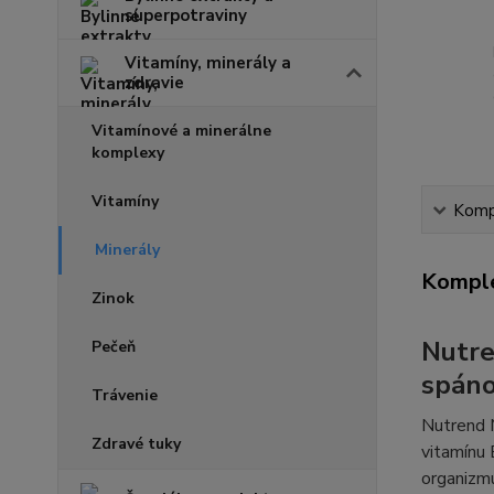
superpotraviny
Vitamíny, minerály a
zdravie
Vitamínové a minerálne
komplexy
Vitamíny
Kompl
Minerály
Komple
Zinok
Nutre
Pečeň
spán
Trávenie
Nutrend M
Zdravé tuky
vitamínu
organizmu