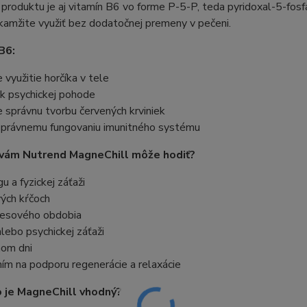
produktu je aj vitamín B6 vo forme P-5-P, teda pyridoxal-5-fosfá
amžite využiť bez dodatočnej premeny v pečeni.
B6:
 využitie horčíka v tele
 k psychickej pohode
 správnu tvorbu červených krviniek
právnemu fungovaniu imunitného systému
 vám Nutrend MagneChill môže hodiť?
u a fyzickej záťaži
vých kŕčoch
resového obdobia
 alebo psychickej záťaži
nom dni
ím na podporu regenerácie a relaxácie
 je MagneChill vhodný?