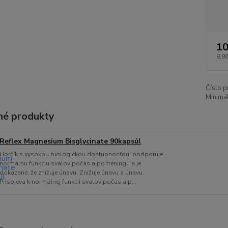
10
8,8
Číslo p
Minimál
é produkty
Reflex Magnesium Bisglycinate 90kapsúl
Horčík s vysokou biologickou dostupnosťou, podporuje
normálnu funkciu svalov počas a po tréningu a je
dokázané, že znižuje únavu. Znižuje únavu a únavu.
Prispieva k normálnej funkcii svalov počas a p...