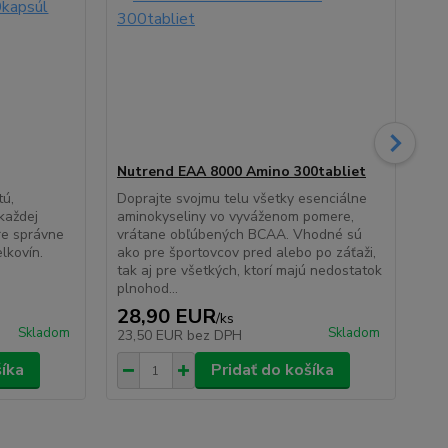
Nutrend EAA 8000 Amino 300tabliet
Nu
tú,
Doprajte svojmu telu všetky esenciálne
Uni
 každej
aminokyseliny vo vyváženom pomere,
sta
re správne
vrátane obľúbených BCAA. Vhodné sú
prí
lkovín.
ako pre športovcov pred alebo po záťaži,
sta
tak aj pre všetkých, ktorí majú nedostatok
opo
plnohod...
úpo
28,90 EUR
1
/
ks
Skladom
Skladom
23,50 EUR
bez DPH
11
šíka
Pridať do košíka