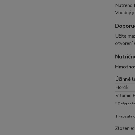
Nutrend M
Vhodný je
Doporuč
Užite ma
otvorení 
Nutričn
Hmotnos
Účinné l
Horčík
Vitamín
* Referenč
1 kapsula 
Zloženie: