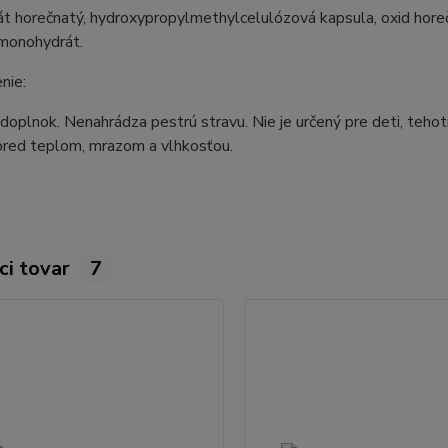
át horečnatý, hydroxypropylmethylcelulózová kapsula, oxid horečn
 monohydrát.
nie:
doplnok. Nenahrádza pestrú stravu. Nie je určený pre deti, teho
pred teplom, mrazom a vlhkosťou.
ci tovar
7