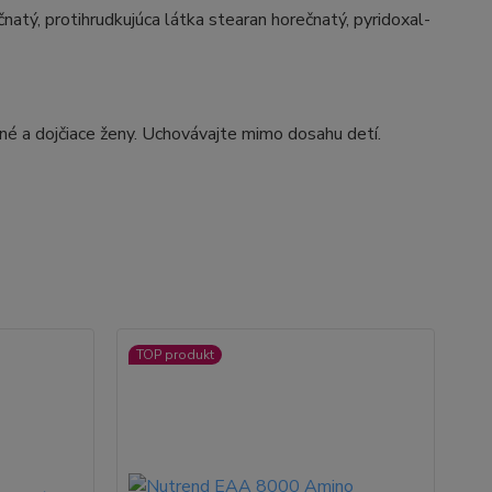
atý, protihrudkujúca látka stearan horečnatý, pyridoxal-
tné a dojčiace ženy. Uchovávajte mimo dosahu detí.
TOP produkt