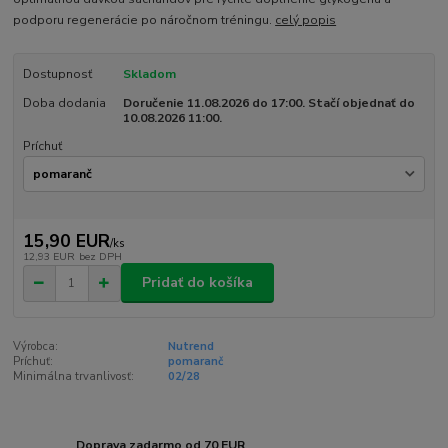
podporu regenerácie po náročnom tréningu.
celý popis
Dostupnosť
Skladom
Doba dodania
Doručenie 11.08.2026 do 17:00. Stačí objednať do
10.08.2026 11:00.
Príchuť
15,90 EUR
/
ks
12,93 EUR
bez DPH
Pridať do košíka
Výrobca:
Nutrend
Príchuť:
pomaranč
Minimálna trvanlivosť:
02/28
Doprava zadarmo od 70 EUR