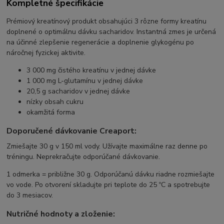
Kompletné špecifikácie
Prémiový kreatínový produkt obsahujúci 3 rôzne formy kreatínu
doplnené o optimálnu dávku sacharidov. Instantná zmes je určená
na účinné zlepšenie regenerácie a doplnenie glykogénu po
náročnej fyzickej aktivite.
3 000 mg čistého kreatínu v jednej dávke
1 000 mg L-glutamínu v jednej dávke
20,5 g sacharidov v jednej dávke
nízky obsah cukru
okamžitá forma
Doporučené dávkovanie Creaport:
Zmiešajte 30 g v 150 ml vody. Užívajte maximálne raz denne po
tréningu. Neprekračujte odporúčané dávkovanie.
1 odmerka = približne 30 g. Odporúčanú dávku riadne rozmiešajte
vo vode. Po otvorení skladujte pri teplote do 25 ºC a spotrebujte
do 3 mesiacov.
Nutričné hodnoty a zloženie: