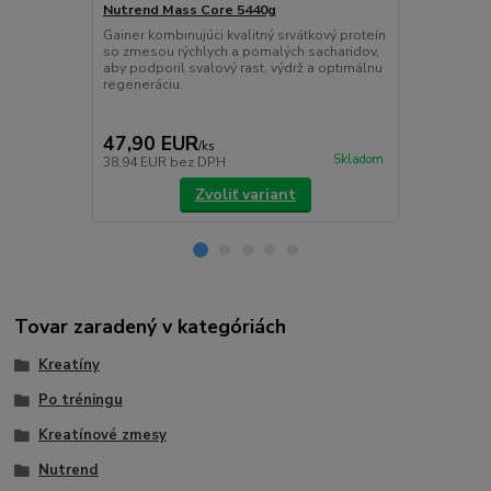
Nutrend Mass Core 5440g
Nutrend Arg
Gainer kombinujúci kvalitný srvátkový proteín
Nutrend Argi
so zmesou rýchlych a pomalých sacharidov,
formu L‑argin
aby podporil svalový rast, výdrž a optimálnu
nevyhnutný p
regeneráciu.
tvorbu bielko
47,90 EUR
9,90 EU
/
ks
Skladom
38,94 EUR
bez DPH
8,05 EUR
be
Zvoliť variant
Tovar zaradený v kategóriách
Kreatíny
Po tréningu
Kreatínové zmesy
Nutrend