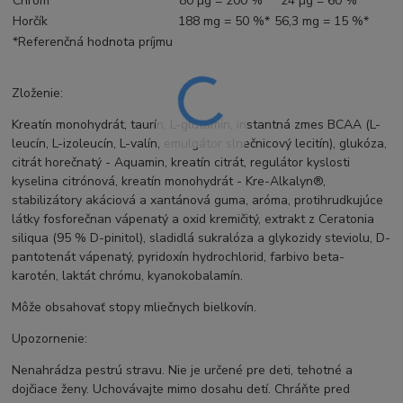
Chróm
80 µg = 200 %*
24 µg = 60 %*
Horčík
188 mg = 50 %*
56,3 mg = 15 %*
*Referenčná hodnota príjmu
Zloženie:
Kreatín monohydrát, taurín, L-glutamín, instantná zmes BCAA (L-
leucín, L-izoleucín, L-valín, emulgátor slnečnicový lecitín), glukóza,
citrát horečnatý - Aquamin, kreatín citrát, regulátor kyslosti
kyselina citrónová, kreatín monohydrát - Kre-Alkalyn®,
stabilizátory akáciová a xantánová guma, aróma, protihrudkujúce
látky fosforečnan vápenatý a oxid kremičitý, extrakt z Ceratonia
siliqua (95 % D-pinitol), sladidlá sukralóza a glykozidy steviolu, D-
pantotenát vápenatý, pyridoxín hydrochlorid, farbivo beta-
karotén, laktát chrómu, kyanokobalamín.
Môže obsahovať stopy mliečnych bielkovín.
Upozornenie:
Nenahrádza pestrú stravu. Nie je určené pre deti, tehotné a
dojčiace ženy. Uchovávajte mimo dosahu detí. Chráňte pred