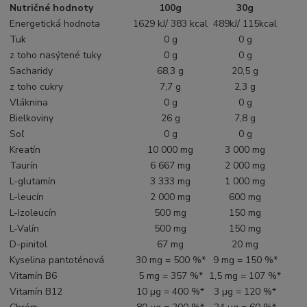
Nutričné hodnoty
100g
30g
Energetická hodnota
1629 kJ/ 383 kcal
489kJ/ 115kcal
Tuk
0 g
0 g
z toho nasýtené tuky
0 g
0 g
Sacharidy
68,3 g
20,5 g
z toho cukry
7,7 g
2,3 g
Vláknina
0 g
0 g
Bielkoviny
26 g
7,8 g
Soľ
0 g
0 g
Kreatín
10 000 mg
3 000 mg
Taurín
6 667 mg
2 000 mg
L-glutamín
3 333 mg
1 000 mg
L-leucín
2 000 mg
600 mg
L-Izoleucín
500 mg
150 mg
L-Valín
500 mg
150 mg
D-pinitol
67 mg
20 mg
Kyselina pantoténová
30 mg = 500 %*
9 mg = 150 %*
Vitamín B6
5 mg = 357 %*
1,5 mg = 107 %*
Vitamín B12
10 µg = 400 %*
3 µg = 120 %*