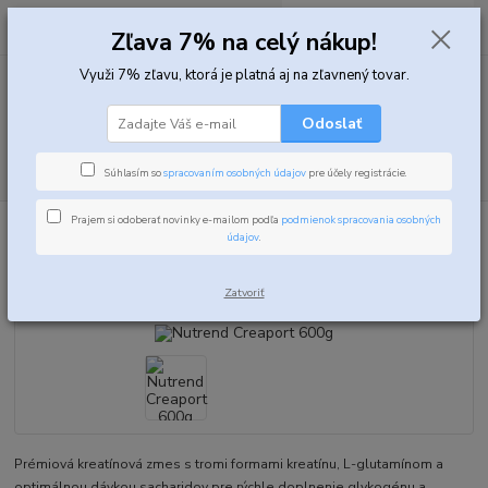
0
ks
za
0,00 EUR
Zľava 7% na celý nákup!
Využi 7% zľavu, ktorá je platná aj na zľavnený tovar.
Menu
Odoslať
Hľadať
Súhlasím so
spracovaním osobných údajov
pre účely registrácie.
Prajem si odoberať novinky e-mailom podľa
podmienok spracovania osobných
Úvod
Kreatíny
Kreatínové zmesy
Nutrend Creaport 600g
údajov
.
Nutrend Creaport 600g
Zatvoriť
Prémiová kreatínová zmes s tromi formami kreatínu, L-glutamínom a
optimálnou dávkou sacharidov pre rýchle doplnenie glykogénu a