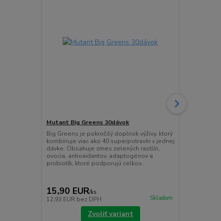
Mutant Big Greens 30dávok
Mutant Cre
Big Greens je pokročilý doplnok výživy, ktorý
MUTANT CREA
kombinuje viac ako 40 superpotravín v jednej
ktorá kombin
dávke. Obsahuje zmes zelených rastlín,
– monohydrát
ovocia, antioxidantov, adaptogénov a
trikreatín citr
probiotík, ktoré podporujú celkov...
15,90 EUR
24,90 E
/
ks
Skladom
12,93 EUR
bez DPH
20,24 EUR
b
Zvoliť variant