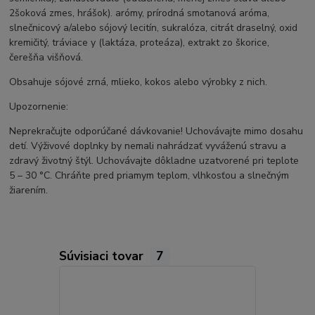
2šoková zmes, hrášok). arómy, prírodná smotanová aróma,
slnečnicový a/alebo sójový lecitín, sukralóza, citrát draselný, oxid
kremičitý, tráviace y (laktáza, proteáza), extrakt zo škorice,
čerešňa višňová.
Obsahuje sójové zrná, mlieko, kokos alebo výrobky z nich.
Upozornenie:
Neprekračujte odporúčané dávkovanie! Uchovávajte mimo dosahu
detí. Výživové doplnky by nemali nahrádzať vyváženú stravu a
zdravý životný štýl. Uchovávajte dôkladne uzatvorené pri teplote
5 – 30 °C. Chráňte pred priamym teplom, vlhkosťou a slnečným
žiarením.
Súvisiaci tovar
7