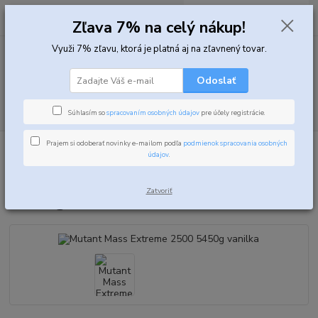
0
ks
za
0,00 EUR
Zľava 7% na celý nákup!
Využi 7% zľavu, ktorá je platná aj na zľavnený tovar.
Menu
Odoslať
Hľadať
Súhlasím so
spracovaním osobných údajov
pre účely registrácie.
Prajem si odoberať novinky e-mailom podľa
podmienok spracovania osobných
Úvod
Gainery
Mutant Mass Extreme 2500 5450g vanilka
údajov
.
Mutant Mass Extreme 2500
Zatvoriť
5450g vanilka