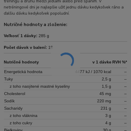
tréningu a druhú medzi jedlami alebo pred spaním. V
netréningové dni je najlepšie užiť jednu dávku kedykoľvek ráno a
ďalšiu dávku kedykoľvek popoludní.
Nutričné hodnoty a zloženie:
Veľkosť 1 dávky:
285 g
Počet dávok v balení:
19
Nutričné hodnoty
v 1 dávke
RVH %*
Energetická hodnota
4477 kJ / 1070 kcal
–
Tuky
2,5 g
–
z toho nasýtené mastné kyseliny
1,5 g
–
Cholesterol
45 mg
–
Sodík
220 mg
–
Sacharidy
231 g
–
z toho vláknina
3 g
–
z toho cukry
4 g
–
Bielkoviny
30 g
–