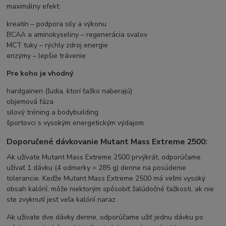
maximálny efekt:
kreatín – podpora sily a výkonu
BCAA a aminokyseliny – regenerácia svalov
MCT tuky – rýchly zdroj energie
enzýmy – lepšie trávenie
Pre koho je vhodný
hardgaineri (ľudia, ktorí ťažko naberajú)
objemová fáza
silový tréning a bodybuilding
športovci s vysokým energetickým výdajom
Doporučené dávkovanie Mutant Mass Extreme 2500:
Ak užívate Mutant Mass Extreme 2500 prvýkrát, odporúčame
užívať 1 dávku (4 odmerky = 285 g) denne na posúdenie
tolerancie. Keďže Mutant Mass Extreme 2500 má veľmi vysoký
obsah kalórií, môže niektorým spôsobiť žalúdočné ťažkosti, ak nie
ste zvyknutí jesť veľa kalórií naraz.
Ak užívate dve dávky denne, odporúčame užiť jednu dávku po