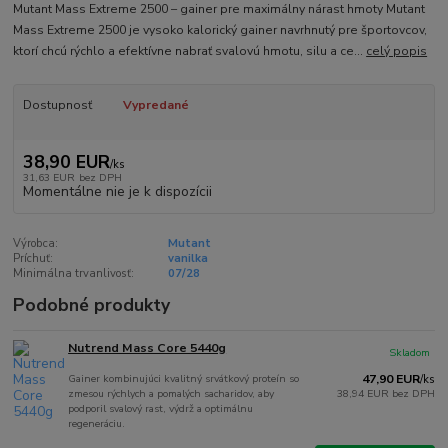
Mutant Mass Extreme 2500 – gainer pre maximálny nárast hmoty Mutant
Mass Extreme 2500 je vysoko kalorický gainer navrhnutý pre športovcov,
ktorí chcú rýchlo a efektívne nabrať svalovú hmotu, silu a ce...
celý popis
Dostupnosť
Vypredané
38,90 EUR
/
ks
31,63 EUR
bez DPH
Momentálne nie je k dispozícii
Výrobca:
Mutant
Príchuť:
vanilka
Minimálna trvanlivosť:
07/28
Podobné produkty
Nutrend Mass Core 5440g
Skladom
Gainer kombinujúci kvalitný srvátkový proteín so
47,90 EUR
/
ks
zmesou rýchlych a pomalých sacharidov, aby
38,94 EUR
bez DPH
podporil svalový rast, výdrž a optimálnu
regeneráciu.