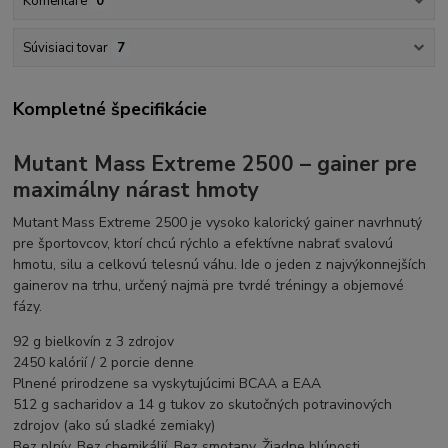
Komentáre
0
Súvisiaci tovar
7
Kompletné špecifikácie
Mutant Mass Extreme 2500 – gainer pre
maximálny nárast hmoty
Mutant Mass Extreme 2500 je vysoko kalorický gainer navrhnutý
pre športovcov, ktorí chcú rýchlo a efektívne nabrať svalovú
hmotu, silu a celkovú telesnú váhu. Ide o jeden z najvýkonnejších
gainerov na trhu, určený najmä pre tvrdé tréningy a objemové
fázy.
92 g bielkovín z 3 zdrojov
2450 kalórií / 2 porcie denne
Plnené prirodzene sa vyskytujúcimi BCAA a EAA
512 g sacharidov a 14 g tukov zo skutočných potravinových
zdrojov (ako sú sladké zemiaky)
Bez plnív. Bez chemikálií. Bez smotany. Žiadne hlúposti