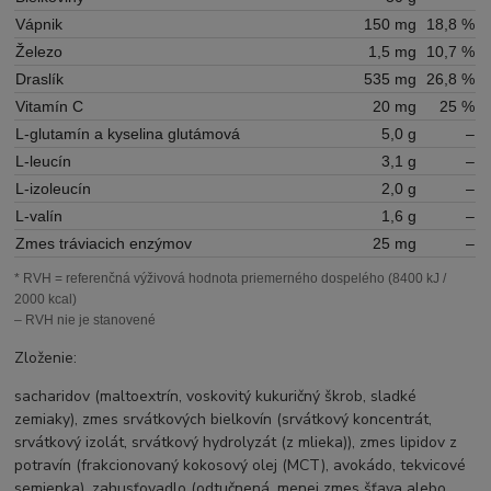
Vápnik
150 mg
18,8 %
Železo
1,5 mg
10,7 %
Draslík
535 mg
26,8 %
Vitamín C
20 mg
25 %
L-glutamín a kyselina glutámová
5,0 g
–
L-leucín
3,1 g
–
L-izoleucín
2,0 g
–
L-valín
1,6 g
–
Zmes tráviacich enzýmov
25 mg
–
* RVH = referenčná výživová hodnota priemerného dospelého (8400 kJ /
2000 kcal)
– RVH nie je stanovené
Zloženie:
sacharidov (maltoextrín, voskovitý kukuričný škrob, sladké
zemiaky), zmes srvátkových bielkovín (srvátkový koncentrát,
srvátkový izolát, srvátkový hydrolyzát (z mlieka)), zmes lipidov z
potravín (frakcionovaný kokosový olej (MCT), avokádo, tekvicové
semienka), zahusťovadlo (odtučnená, menej zmes šťava alebo