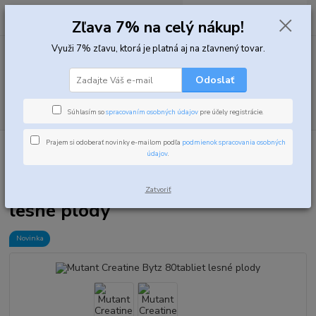
0
ks
za
0,00 EUR
Zľava 7% na celý nákup!
Využi 7% zľavu, ktorá je platná aj na zľavnený tovar.
Menu
Odoslať
Hľadať
Súhlasím so
spracovaním osobných údajov
pre účely registrácie.
Prajem si odoberať novinky e-mailom podľa
podmienok spracovania osobných
Úvod
Kreatíny
Kreatín monohydrát
Mutant Creatine Bytz 80tabliet
údajov
.
lesné plody
Mutant Creatine Bytz 80tabliet
Zatvoriť
lesné plody
Novinka