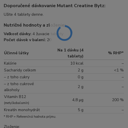
Doporučené dávkovanie Mutant Creatine Bytz:
Užite 4 tablety denne.
Nutričné hodnoty a zloženie:
Veľkosť dávky:
4 žuvacie tablety
Počet dávok v balení:
20
Na 1 dávku (4
Účinné látky
% RHP*
tablety)
Kalórie
10 kcal
–
Sacharidy celkom
2 g
<1 %
– z toho cukry
0 g
–
– z toho cukrové
2 g
–
alkoholy
Vitamín B12
4,8 μg
200 %
(metylkobalamín)
Kreatín monohydrát
5 g
–
* RHP = Referenčná hodnota príjmu.
Zloženie: