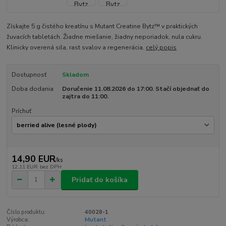
Získajte 5 g čistého kreatínu s Mutant Creatine Bytz™ v praktických
žuvacích tabletách. Žiadne miešanie, žiadny neporiadok, nula cukru.
Klinicky overená sila, rast svalov a regenerácia.
celý popis
Dostupnosť
Skladom
Doba dodania
Doručenie 11.08.2026 do 17:00. Stačí objednať do
zajtra do 11:00.
Príchuť
14,90 EUR
/
ks
12,11 EUR
bez DPH
Pridať do košíka
Číslo produktu:
40028-1
Výrobca:
Mutant