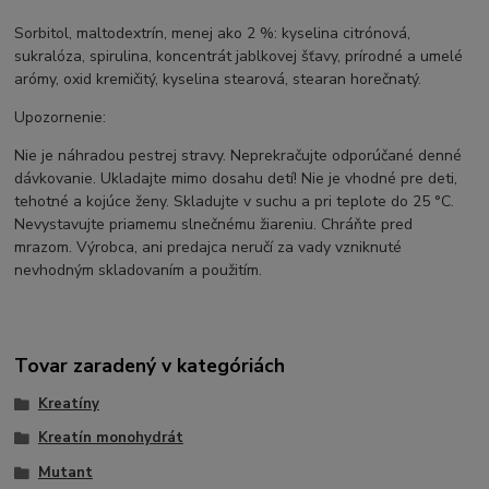
Sorbitol, maltodextrín, menej ako 2 %: kyselina citrónová,
sukralóza, spirulina, koncentrát jablkovej šťavy, prírodné a umelé
arómy, oxid kremičitý, kyselina stearová, stearan horečnatý.
Upozornenie:
Nie je náhradou pestrej stravy. Neprekračujte odporúčané denné
dávkovanie. Ukladajte mimo dosahu detí! Nie je vhodné pre deti,
tehotné a kojúce ženy. Skladujte v suchu a pri teplote do 25 °C.
Nevystavujte priamemu slnečnému žiareniu. Chráňte pred
mrazom. Výrobca, ani predajca neručí za vady vzniknuté
nevhodným skladovaním a použitím.
Tovar zaradený v kategóriách
Kreatíny
Kreatín monohydrát
Mutant