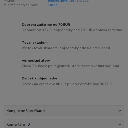
Príchuť:
berried alive (lesné plody)
Minimálna trvanlivosť:
10/27
Doprava zadarmo od 70 EUR
Doprava od 3 EUR, objednávky nad 70 EUR doprava zadarmo.
Tovar skladom
Všetok tovar skladom, objednávky odosielame ihneď.
Vernostné zľavy
Zľava 3% ihneď po registrácii, ktorá rastie s vašimi nákupmi.
Darček k objednávke
Darček na výber v košíku už pri objednávke nad 30 EUR.
Kompletné špecifikácie
Komentáre
0