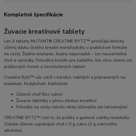
Kompletné špecifikácie
Žuvacie kreatínové tablety
Len 4 tablety MUTANT® CREATINE BYTZ™ prinášajú klinicky
účinnú dávku čistého kreatín monohydrátu v praktickom formáte
na cesty. Žiadne miešanie, žiadny neporiadok – len neuveriteľná
chuť a výsledky. Pohodlný kreatín pre každého, kto chce zmenu od
práškových foriem a neochutených tabliet.
Creatine Bytz™ vás udrží v kondícii, nabitých a pripravených na
maximum. Kedykoľvek. Kdekoľvek.
Úžasná chuť! Bez cukru!
Žuvacie tabletky s plnou dávkou kreatínu!
Pohodlie na cesty nebolo nikdy účinnejšie ani lahodnejšie!
CREATINE BYTZ™ robí to, čo prášky a gumové cukríky nedokážu.
Získate úžasne uspokojivú chuť s 0 g cukru (2 g cukrového
alkoholu).