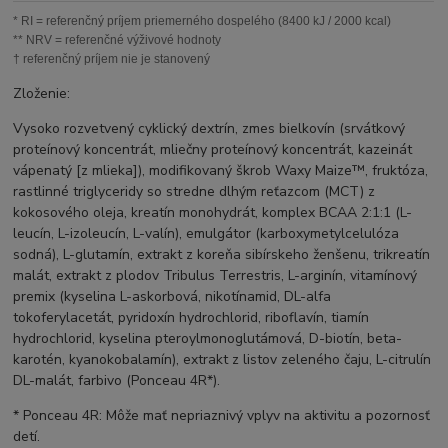
* RI = referenčný príjem priemerného dospelého (8400 kJ / 2000 kcal)
** NRV = referenčné výživové hodnoty
† referenčný príjem nie je stanovený
Zloženie:
Vysoko rozvetvený cyklický dextrín, zmes bielkovín (srvátkový
proteínový koncentrát, mliečny proteínový koncentrát, kazeinát
vápenatý [z mlieka]), modifikovaný škrob Waxy Maize™, fruktóza,
rastlinné triglyceridy so stredne dlhým reťazcom (MCT) z
kokosového oleja, kreatín monohydrát, komplex BCAA 2:1:1 (L-
leucín, L-izoleucín, L-valín), emulgátor (karboxymetylcelulóza
sodná), L-glutamín, extrakt z koreňa sibírskeho ženšenu, trikreatín
malát, extrakt z plodov Tribulus Terrestris, L-arginín, vitamínový
premix (kyselina L-askorbová, nikotínamid, DL-alfa
tokoferylacetát, pyridoxín hydrochlorid, riboflavín, tiamín
hydrochlorid, kyselina pteroylmonoglutámová, D-biotín, beta-
karotén, kyanokobalamín), extrakt z listov zeleného čaju, L-citrulín
DL-malát, farbivo (Ponceau 4R*).
* Ponceau 4R: Môže mať nepriaznivý vplyv na aktivitu a pozornosť
detí.