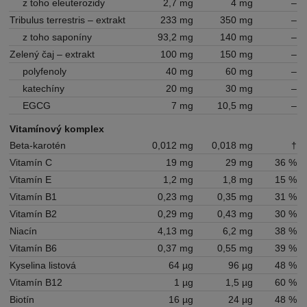
z toho eleuterozidy
2,7 mg
4 mg
–
Tribulus terrestris – extrakt
233 mg
350 mg
–
z toho saponíny
93,2 mg
140 mg
–
Zelený čaj – extrakt
100 mg
150 mg
–
polyfenoly
40 mg
60 mg
–
katechíny
20 mg
30 mg
–
EGCG
7 mg
10,5 mg
–
Vitamínový komplex
Beta-karotén
0,012 mg
0,018 mg
†
Vitamín C
19 mg
29 mg
36 %
Vitamín E
1,2 mg
1,8 mg
15 %
Vitamín B1
0,23 mg
0,35 mg
31 %
Vitamín B2
0,29 mg
0,43 mg
30 %
Niacín
4,13 mg
6,2 mg
38 %
Vitamín B6
0,37 mg
0,55 mg
39 %
Kyselina listová
64 µg
96 µg
48 %
Vitamín B12
1 µg
1,5 µg
60 %
Biotín
16 µg
24 µg
48 %