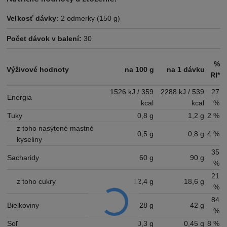
Veľkosť dávky:
2 odmerky (150 g)
Počet dávok v balení:
30
%
Výživové hodnoty
na 100 g
na 1 dávku
RI*
1526 kJ / 359
2288 kJ / 539
27
Energia
kcal
kcal
%
Tuky
0,8 g
1,2 g
2 %
z toho nasýtené mastné
0,5 g
0,8 g
4 %
kyseliny
35
Sacharidy
60 g
90 g
%
21
z toho cukry
12,4 g
18,6 g
%
84
Bielkoviny
28 g
42 g
%
Soľ
0,3 g
0,45 g
8 %