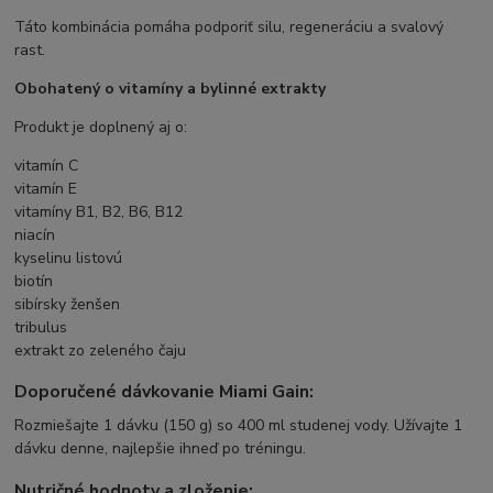
Táto kombinácia pomáha podporiť silu, regeneráciu a svalový
rast.
Obohatený o vitamíny a bylinné extrakty
Produkt je doplnený aj o:
vitamín C
vitamín E
vitamíny B1, B2, B6, B12
niacín
kyselinu listovú
biotín
sibírsky ženšen
tribulus
extrakt zo zeleného čaju
Doporučené dávkovanie Miami Gain:
Rozmiešajte 1 dávku (150 g) so 400 ml studenej vody. Užívajte 1
dávku denne, najlepšie ihneď po tréningu.
Nutričné hodnoty a zloženie: