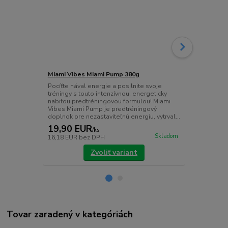
Miami Vibes Miami Pump 380g
Miami Vibes
Pocíťte nával energie a posilnite svoje
Miami Whey –
tréningy s touto intenzívnou, energeticky
pridanými tr
nabitou predtréningovou formulou! Miami
Miami Whey j
Vibes Miami Pump je predtréningový
určený pre šp
doplnok pre nezastaviteľnú energiu, vytrval...
chcú podporiť
19,90 EUR
41,90 E
/
ks
Skladom
16,18 EUR
bez DPH
34,07 EUR
b
Zvoliť variant
Tovar zaradený v kategóriách