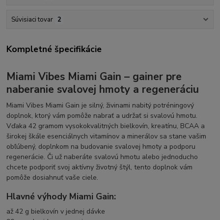
Súvisiaci tovar
2
Kompletné špecifikácie
Miami Vibes Miami Gain – gainer pre
naberanie svalovej hmoty a regeneráciu
Miami Vibes Miami Gain je silný, živinami nabitý potréningový
doplnok, ktorý vám pomôže nabrať a udržať si svalovú hmotu.
Vďaka 42 gramom vysokokvalitných bielkovín, kreatínu, BCAA a
širokej škále esenciálnych vitamínov a minerálov sa stane vašim
obľúbený, doplnkom na budovanie svalovej hmoty a podporu
regenerácie. Či už naberáte svalovú hmotu alebo jednoducho
chcete podporiť svoj aktívny životný štýl, tento doplnok vám
pomôže dosiahnuť vaše ciele.
Hlavné výhody Miami Gain:
až 42 g bielkovín v jednej dávke