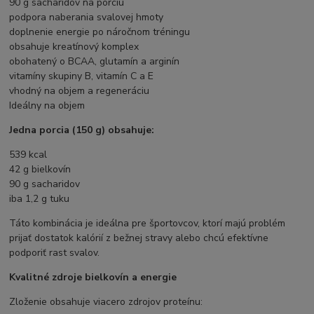
90 g sacharidov na porciu
podpora naberania svalovej hmoty
doplnenie energie po náročnom tréningu
obsahuje kreatínový komplex
obohatený o BCAA, glutamín a arginín
vitamíny skupiny B, vitamín C a E
vhodný na objem a regeneráciu
Ideálny na objem
Jedna porcia (150 g) obsahuje:
539 kcal
42 g bielkovín
90 g sacharidov
iba 1,2 g tuku
Táto kombinácia je ideálna pre športovcov, ktorí majú problém
prijať dostatok kalórií z bežnej stravy alebo chcú efektívne
podporiť rast svalov.
Kvalitné zdroje bielkovín a energie
Zloženie obsahuje viacero zdrojov proteínu: