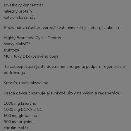
srvátkový koncentrát
mliečny proteín
kalcium kazeinát
Sacharidová časť je tvorená kvalitnými zdrojmi energie, ako sú:
Highly Branched Cyclic Dextrin
Waxy Maize™
fruktóza
MCT tuky z kokosového oleja
To zabezpečuje rýchle doplnenie energie aj podporu regenerácie
po tréningu.
Kreatín + aminokyseliny
Každá dávka obsahuje aj funkčné látky na výkon a regeneráciu:
1035 mg kreatínu
1000 mg BCAA 2:1:1
500 mg glutamínu
300 mg arginínu
citrulín malát