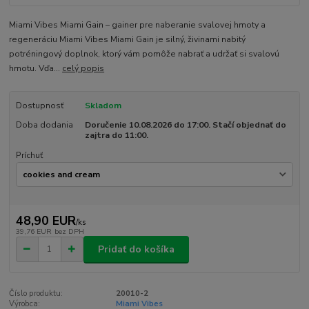
Miami Vibes Miami Gain – gainer pre naberanie svalovej hmoty a
regeneráciu Miami Vibes Miami Gain je silný, živinami nabitý
potréningový doplnok, ktorý vám pomôže nabrať a udržať si svalovú
hmotu. Vďa...
celý popis
Dostupnosť
Skladom
Doba dodania
Doručenie 10.08.2026 do 17:00. Stačí objednať do
zajtra do 11:00.
Príchuť
48,90 EUR
/
ks
39,76 EUR
bez DPH
Pridať do košíka
Číslo produktu:
20010-2
Výrobca:
Miami Vibes