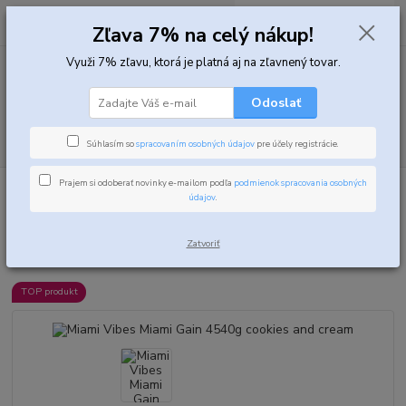
0
ks
za
0,00 EUR
Zľava 7% na celý nákup!
Využi 7% zľavu, ktorá je platná aj na zľavnený tovar.
Menu
Odoslať
Hľadať
Súhlasím so
spracovaním osobných údajov
pre účely registrácie.
Prajem si odoberať novinky e-mailom podľa
podmienok spracovania osobných
Úvod
Gainery
Miami Vibes Miami Gain 4540g cookies and cream
údajov
.
Miami Vibes Miami Gain 4540g
Zatvoriť
cookies and cream
TOP produkt