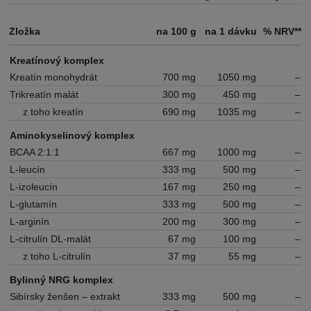
Zložka
na 100 g
na 1 dávku
% NRV**
Kreatínový komplex
Kreatín monohydrát
700 mg
1050 mg
–
Trikreatín malát
300 mg
450 mg
–
z toho kreatín
690 mg
1035 mg
–
Aminokyselinový komplex
BCAA 2:1:1
667 mg
1000 mg
–
L-leucín
333 mg
500 mg
–
L-izoleucín
167 mg
250 mg
–
L-glutamín
333 mg
500 mg
–
L-arginín
200 mg
300 mg
–
L-citrulín DL-malát
67 mg
100 mg
–
z toho L-citrulín
37 mg
55 mg
–
Bylinný NRG komplex
Sibírsky ženšen – extrakt
333 mg
500 mg
–