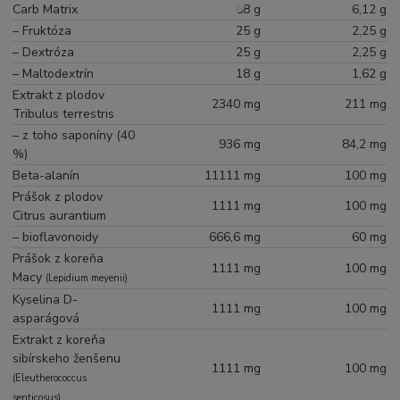
Carb Matrix
68 g
6,12 g
– Fruktóza
25 g
2,25 g
– Dextróza
25 g
2,25 g
– Maltodextrín
18 g
1,62 g
Extrakt z plodov
2340 mg
211 mg
Tribulus terrestris
– z toho saponíny (40
936 mg
84,2 mg
%)
Beta-alanín
11111 mg
100 mg
Prášok z plodov
1111 mg
100 mg
Citrus aurantium
– bioflavonoidy
666,6 mg
60 mg
Prášok z koreňa
1111 mg
100 mg
Macy
(Lepidium meyenii)
Kyselina D-
1111 mg
100 mg
asparágová
Extrakt z koreňa
sibírskeho ženšenu
1111 mg
100 mg
(Eleutherococcus
senticosus)