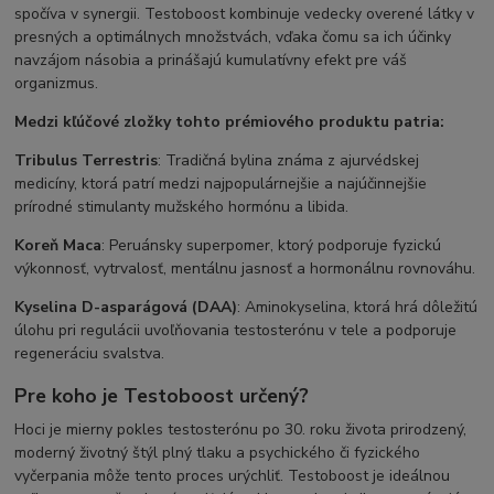
spočíva v synergii. Testoboost kombinuje vedecky overené látky v
presných a optimálnych množstvách, vďaka čomu sa ich účinky
navzájom násobia a prinášajú kumulatívny efekt pre váš
organizmus.
Medzi kľúčové zložky tohto prémiového produktu patria:
Tribulus Terrestris
: Tradičná bylina známa z ajurvédskej
medicíny, ktorá patrí medzi najpopulárnejšie a najúčinnejšie
prírodné stimulanty mužského hormónu a libida.
Koreň Maca
: Peruánsky superpomer, ktorý podporuje fyzickú
výkonnosť, vytrvalosť, mentálnu jasnosť a hormonálnu rovnováhu.
Kyselina D-asparágová (DAA)
: Aminokyselina, ktorá hrá dôležitú
úlohu pri regulácii uvoľňovania testosterónu v tele a podporuje
regeneráciu svalstva.
Pre koho je Testoboost určený?
Hoci je mierny pokles testosterónu po 30. roku života prirodzený,
moderný životný štýl plný tlaku a psychického či fyzického
vyčerpania môže tento proces urýchliť. Testoboost je ideálnou