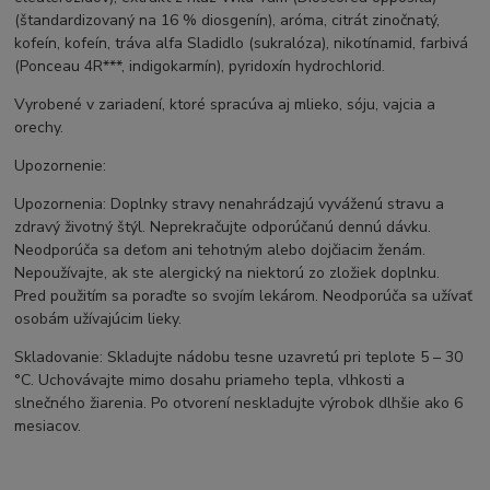
(štandardizovaný na 16 % diosgenín), aróma, citrát zinočnatý,
kofeín, kofeín, tráva alfa Sladidlo (sukralóza), nikotínamid, farbivá
(Ponceau 4R***, indigokarmín), pyridoxín hydrochlorid.
Vyrobené v zariadení, ktoré spracúva aj mlieko, sóju, vajcia a
orechy.
Upozornenie:
Upozornenia: Doplnky stravy nenahrádzajú vyváženú stravu a
zdravý životný štýl. Neprekračujte odporúčanú dennú dávku.
Neodporúča sa deťom ani tehotným alebo dojčiacim ženám.
Nepoužívajte, ak ste alergický na niektorú zo zložiek doplnku.
Pred použitím sa poraďte so svojím lekárom. Neodporúča sa užívať
osobám užívajúcim lieky.
Skladovanie: Skladujte nádobu tesne uzavretú pri teplote 5 – 30
°C. Uchovávajte mimo dosahu priameho tepla, vlhkosti a
slnečného žiarenia. Po otvorení neskladujte výrobok dlhšie ako 6
mesiacov.