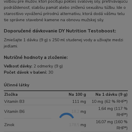
voľbou pre mužov, ktorí pociťujú pokles svalovej sily, pretrvávajúcu
podráždenosť, slabšiu pamäť alebo zníženú sexuálnu túžbu. Ide o
starostlivo vyváženú prírodnú alternatívu, ktorá dodá vášmu telu
tie správne stavebné kamene na obnovu mužskej sily.
Doporučené dávkovanie DY Nutrition Testoboost:
Zmiešajte 1 dávku (9 g) s 250 ml studenej vody a užívajte medzi
jedlami.
Nutričné hodnoty a zloženie:
Veľkosť dávky:
2 odmerky (9 g)
Počet dávok v balení:
30
Účinné látky
Zložka
Na 100 g
Na 1 dávku (9 g)
Vitamín B3
111 mg
10 mg (62 % RHP*)
1,64 mg (117 %
Vitamín B6
18,2 mg
RHP*)
16,07 mg (160 %
Zinok
178,5 mg
RHP*)