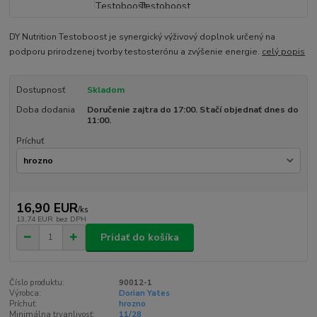
DY Nutrition Testoboost je synergický výživový doplnok určený na
podporu prirodzenej tvorby testosterónu a zvýšenie energie.
celý popis
Dostupnosť
Skladom
Doba dodania
Doručenie zajtra do 17:00. Stačí objednať dnes do
11:00.
Príchuť
16,90 EUR
/
ks
13,74 EUR
bez DPH
Pridať do košíka
Číslo produktu:
90012-1
Výrobca:
Dorian Yates
Príchuť:
hrozno
Minimálna trvanlivosť:
11/28