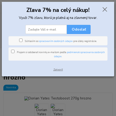
0
ks
za
0,00 EUR
Zľava 7% na celý nákup!
Využi 7% zľavu, ktorá je platná aj na zľavnený tovar.
Menu
Odoslať
Hľadať
Súhlasím so
spracovaním osobných údajov
pre účely registrácie.
Prajem si odoberať novinky e-mailom podľa
podmienok spracovania osobných
Úvod
Podpora testosterónu
Komplexné testosterón boostre
Dorian
údajov
.
Yates Testoboost 270g hrozno
Dorian Yates Testoboost 270g
Zatvoriť
hrozno
Novinka