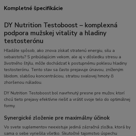
Kompletné špecifikácie
DY Nutrition Testoboost – komplexná
podpora mužskej vitality a hladiny
testosterónu
Hľadáte spôsob, ako znova získať stratenú energiu, silu a
sebaistotu? S pribúdajúcim vekom, ale aj v dôsledku stresu a
životného štýlu, môže dochádzať k postupnému poklesu hladiny
testosterónu. Tento stav sa často prejavuje únavou, zníženým
libidom, slabšou koncentráciou, stratou svalovej hmoty či
zhoršenou náladou.
DY Nutrition Testoboost bol navrhnutý presne pre mužov, ktorí
chcú tieto prejavy efektívne riešiť a vrátiť svoje telo do optimálnej
formy.
Synergické zloženie pre maximálny účinok
Vo svete suplementov neexistuje jediná zázračná zložka, ktorá by
sama o sebe vyriešila všetko. Skutočné tajomstvo úspechu