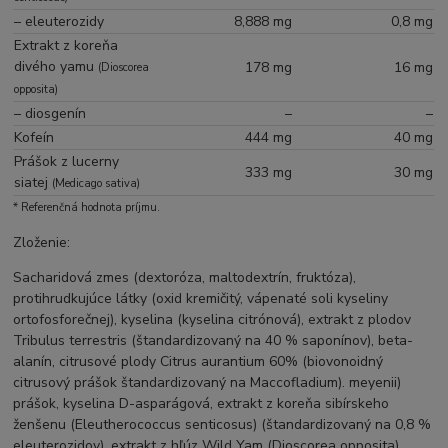
– eleuterozidy
8,888 mg
0,8 mg
Extrakt z koreňa
divého yamu
178 mg
16 mg
(Dioscorea
opposita)
– diosgenín
–
–
Kofeín
444 mg
40 mg
Prášok z lucerny
333 mg
30 mg
siatej
(Medicago sativa)
* Referenčná hodnota príjmu.
Zloženie:
Sacharidová zmes (dextoróza, maltodextrín, fruktóza),
protihrudkujúce látky (oxid kremičitý, vápenaté soli kyseliny
ortofosforečnej), kyselina (kyselina citrónová), extrakt z plodov
Tribulus terrestris (štandardizovaný na 40 % saponínov), beta-
alanín, citrusové plody Citrus aurantium 60% (biovonoidný
citrusový prášok štandardizovaný na Maccofladium). meyenii)
prášok, kyselina D-asparágová, extrakt z koreňa sibírskeho
ženšenu (Eleutherococcus senticosus) (štandardizovaný na 0,8 %
eleuterozidov), extrakt z hľúz Wild Yam (Dioscorea opposita)