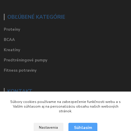
OBĽÚBENÉ KATEGÓRIE
Proteíny
BCAA
Kreatíny
Predtréningové pumpy
Fitness potraviny
KONTAKT
Súbory cookies používame na zabezpečenie funkčnosti webu a s
e-mail
:
eshop@suplements.sk
Vaším súhlasom aj na personalizáciu obsahu našich webových
stránok.
facebook
:
suplements.sk
Súhlasím
Nastavenia