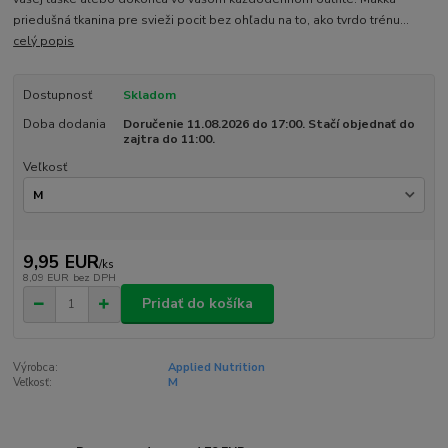
priedušná tkanina pre svieži pocit bez ohľadu na to, ako tvrdo trénu...
celý popis
Dostupnosť
Skladom
Doba dodania
Doručenie 11.08.2026 do 17:00. Stačí objednať do
zajtra do 11:00.
Veľkosť
9,95 EUR
/
ks
8,09 EUR
bez DPH
Pridať do košíka
Výrobca:
Applied Nutrition
Veľkosť:
M