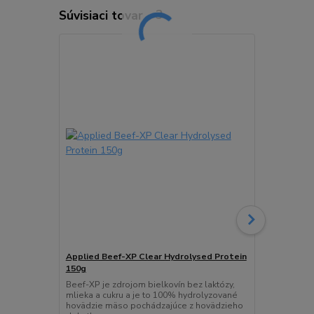
Súvisiaci tovar
3
TOP produkt
Applied Beef-XP Clear Hydrolysed Protein
Applied Cri
150g
Critical Mas
sa môže poc
Beef-XP je zdrojom bielkovín bez laktózy,
bielkovín na
mlieka a cukru a je to 100% hydrolyzované
vysoké hladi
hovädzie mäso pochádzajúce z hovädzieho