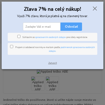
0
ks
za
0,00 EUR
Zľava 7% na celý nákup!
Využi 7% zľavu, ktorá je platná aj na zľavnený tovar.
Menu
Odoslať
Hľadať
Súhlasím so
spracovaním osobných údajov
pre účely registrácie.
Prajem si odoberať novinky e-mailom podľa
podmienok spracovania osobných
Úvod
Oblečenie
Applied tričko ABE
údajov
.
Applied tričko ABE
Zatvoriť
Jedinečné tričko do posilňovne, ktoré si určite nájde svoje miesto vo
vašej taške alebo dokonca vo vašom každodennom outfite. Mäkká