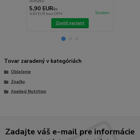
glutamínu.
dobytka.
5,90 EUR
47,90 E
/
ks
Skladom
4,80 EUR
bez DPH
38,94 EUR
b
Zvoliť variant
Tovar zaradený v kategóriách
Oblečenie
Značky
Applied Nutrition
Zadajte váš e-mail pre informácie