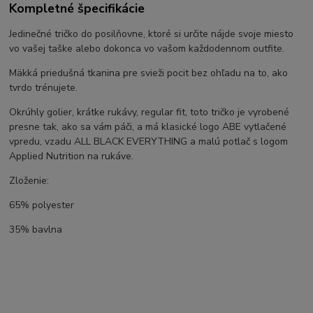
Kompletné špecifikácie
Jedinečné tričko do posilňovne, ktoré si určite nájde svoje miesto
vo vašej taške alebo dokonca vo vašom každodennom outfite.
Mäkká priedušná tkanina pre svieži pocit bez ohľadu na to, ako
tvrdo trénujete.
Okrúhly golier, krátke rukávy, regular fit, toto tričko je vyrobené
presne tak, ako sa vám páči, a má klasické logo ABE vytlačené
vpredu, vzadu ALL BLACK EVERYTHING a malú potlač s logom
Applied Nutrition na rukáve.
Zloženie:
65% polyester
35% bavlna