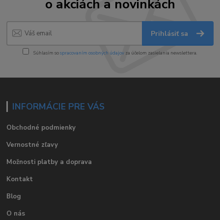
o akciách a novinkách
Prihlásiť sa
Súhlasím so
spracovaním osobných údajov
za účelom zasielania newslettera.
INFORMÁCIE PRE VÁS
Obchodné podmienky
Vernostné zľavy
Možnosti platby a doprava
Kontakt
Blog
O nás