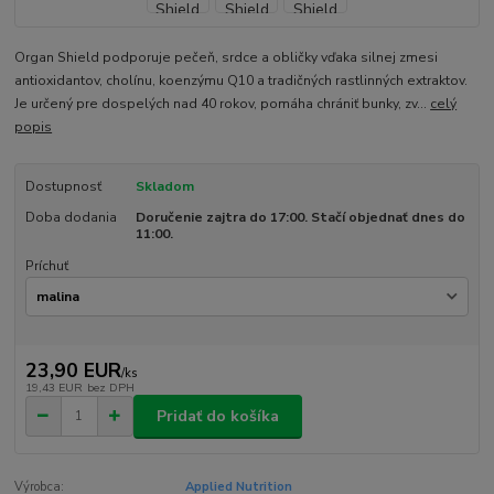
Organ Shield podporuje pečeň, srdce a obličky vďaka silnej zmesi
antioxidantov, cholínu, koenzýmu Q10 a tradičných rastlinných extraktov.
Je určený pre dospelých nad 40 rokov, pomáha chrániť bunky, zv...
celý
popis
Dostupnosť
Skladom
Doba dodania
Doručenie zajtra do 17:00. Stačí objednať dnes do
11:00.
Príchuť
23,90 EUR
/
ks
19,43 EUR
bez DPH
Pridať do košíka
Výrobca:
Applied Nutrition