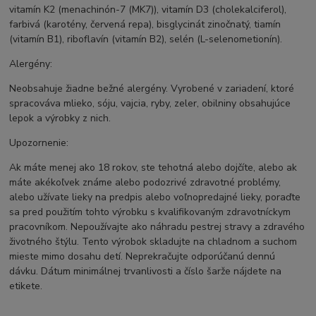
vitamín K2 (menachinón-7 (MK7)), vitamín D3 (cholekalciferol),
farbivá (karotény, červená repa), bisglycinát zinočnatý, tiamín
(vitamín B1), riboflavín (vitamín B2), selén (L-selenometionín).
Alergény:
Neobsahuje žiadne bežné alergény. Vyrobené v zariadení, ktoré
spracováva mlieko, sóju, vajcia, ryby, zeler, obilniny obsahujúce
lepok a výrobky z nich.
Upozornenie:
Ak máte menej ako 18 rokov, ste tehotná alebo dojčíte, alebo ak
máte akékoľvek známe alebo podozrivé zdravotné problémy,
alebo užívate lieky na predpis alebo voľnopredajné lieky, poraďte
sa pred použitím tohto výrobku s kvalifikovaným zdravotníckym
pracovníkom. Nepoužívajte ako náhradu pestrej stravy a zdravého
životného štýlu. Tento výrobok skladujte na chladnom a suchom
mieste mimo dosahu detí. Neprekračujte odporúčanú dennú
dávku. Dátum minimálnej trvanlivosti a číslo šarže nájdete na
etikete.