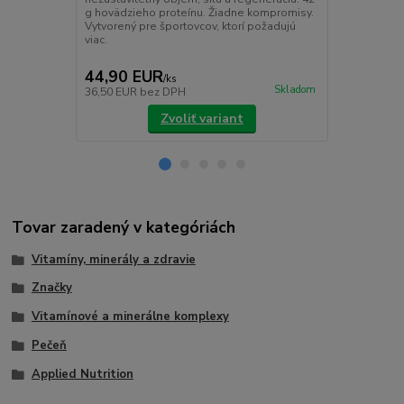
g hovädzieho proteínu. Žiadne kompromisy.
šetrný k žalú
Vytvorený pre športovcov, ktorí požadujú
a pocit sýto
viac.
44,90 EUR
11,90 E
/
ks
Skladom
36,50 EUR
bez DPH
9,67 EUR
be
Zvoliť variant
Tovar zaradený v kategóriách
Vitamíny, minerály a zdravie
Značky
Vitamínové a minerálne komplexy
Pečeň
Applied Nutrition