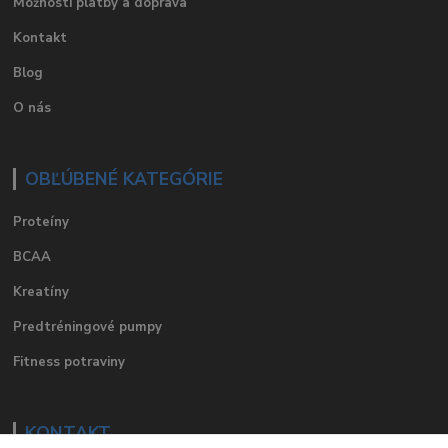
Možnosti platby a doprava
Kontakt
Blog
O nás
OBĽÚBENÉ KATEGÓRIE
Proteíny
BCAA
Kreatíny
Predtréningové pumpy
Fitness potraviny
KONTAKT