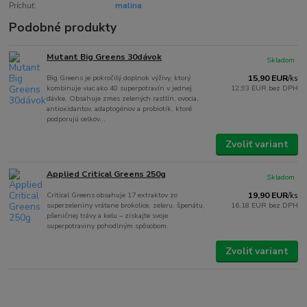
Príchuť:
malina
Podobné produkty
Mutant Big Greens 30dávok
Skladom
Big Greens je pokročilý doplnok výživy, ktorý
15,90 EUR
/
ks
kombinuje viac ako 40 superpotravín v jednej
12,93 EUR
bez DPH
dávke. Obsahuje zmes zelených rastlín, ovocia,
antioxidantov, adaptogénov a probiotík, ktoré
podporujú celkov...
Zvoliť variant
Applied Critical Greens 250g
Skladom
Critical Greens obsahuje 17 extraktov zo
19,90 EUR
/
ks
superzeleniny vrátane brokolice, zeleru, špenátu,
16,18 EUR
bez DPH
pšeničnej trávy a kelu – získajte svoje
superpotraviny pohodlným spôsobom.
Zvoliť variant