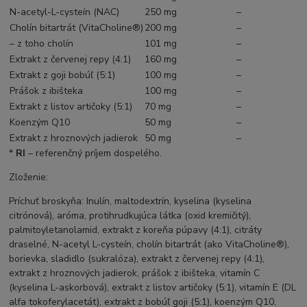
N-acetyl-L-cysteín (NAC)
250 mg
–
Cholín bitartrát (VitaCholine®)
200 mg
–
– z toho cholín
101 mg
–
Extrakt z červenej repy (4:1)
160 mg
–
Extrakt z goji bobúľ (5:1)
100 mg
–
Prášok z ibišteka
100 mg
–
Extrakt z listov artičoky (5:1)
70 mg
–
Koenzým Q10
50 mg
–
Extrakt z hroznových jadierok
50 mg
–
*
RI
– referenčný príjem dospelého.
Zloženie:
Príchuť broskyňa: Inulín, maltodextrín, kyselina (kyselina
citrónová), aróma, protihrudkujúca látka (oxid kremičitý),
palmitoyletanolamid, extrakt z koreňa púpavy (4:1), citráty
draselné, N-acetyl L-cysteín, cholín bitartrát (ako VitaCholine®),
borievka, sladidlo (sukralóza), extrakt z červenej repy (4:1),
extrakt z hroznových jadierok, prášok z ibišteka, vitamín C
(kyselina L-askorbová), extrakt z listov artičoky (5:1), vitamín E (DL
alfa tokoferylacetát), extrakt z bobúľ goji (5:1), koenzým Q10,