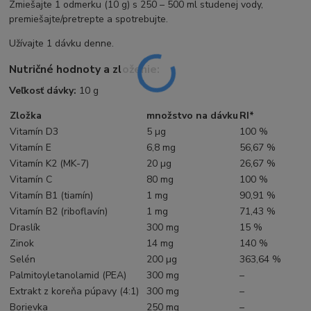
Zmiešajte 1 odmerku (10 g) s 250 – 500 ml studenej vody,
premiešajte/pretrepte a spotrebujte.
Užívajte 1 dávku denne.
Nutričné hodnoty a zloženie:
Veľkosť dávky:
10 g
Zložka
množstvo na dávku
RI*
Vitamín D3
5 µg
100 %
Vitamín E
6,8 mg
56,67 %
Vitamín K2 (MK-7)
20 µg
26,67 %
Vitamín C
80 mg
100 %
Vitamín B1 (tiamín)
1 mg
90,91 %
Vitamín B2 (riboflavín)
1 mg
71,43 %
Draslík
300 mg
15 %
Zinok
14 mg
140 %
Selén
200 µg
363,64 %
Palmitoyletanolamid (PEA)
300 mg
–
Extrakt z koreňa púpavy (4:1)
300 mg
–
Borievka
250 mg
–