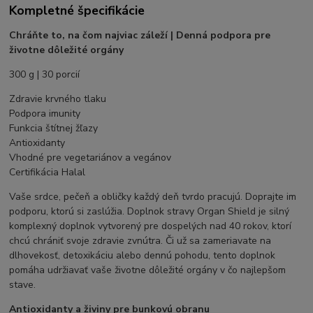
Kompletné špecifikácie
Chráňte to, na čom najviac záleží | Denná podpora pre
životne dôležité orgány
300 g | 30 porcií
Zdravie krvného tlaku
Podpora imunity
Funkcia štítnej žľazy
Antioxidanty
Vhodné pre vegetariánov a vegánov
Certifikácia Halal
Vaše srdce, pečeň a obličky každý deň tvrdo pracujú. Doprajte im
podporu, ktorú si zaslúžia. Doplnok stravy Organ Shield je silný
komplexný doplnok vytvorený pre dospelých nad 40 rokov, ktorí
chcú chrániť svoje zdravie zvnútra. Či už sa zameriavate na
dlhovekosť, detoxikáciu alebo dennú pohodu, tento doplnok
pomáha udržiavať vaše životne dôležité orgány v čo najlepšom
stave.
Antioxidanty a živiny pre bunkovú obranu