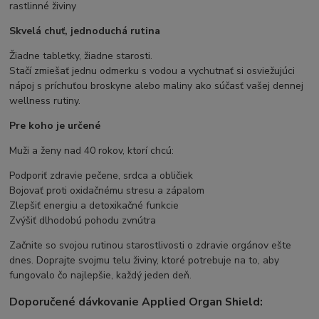
rastlinné živiny
Skvelá chuť, jednoduchá rutina
Žiadne tabletky, žiadne starosti.
Stačí zmiešať jednu odmerku s vodou a vychutnať si osviežujúci
nápoj s príchuťou broskyne alebo maliny ako súčasť vašej dennej
wellness rutiny.
Pre koho je určené
Muži a ženy nad 40 rokov, ktorí chcú:
Podporiť zdravie pečene, srdca a obličiek
Bojovať proti oxidačnému stresu a zápalom
Zlepšiť energiu a detoxikačné funkcie
Zvýšiť dlhodobú pohodu zvnútra
Začnite so svojou rutinou starostlivosti o zdravie orgánov ešte
dnes. Doprajte svojmu telu živiny, ktoré potrebuje na to, aby
fungovalo čo najlepšie, každý jeden deň.
Doporučené dávkovanie Applied Organ Shield: