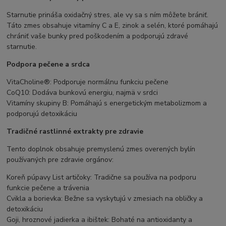
Starnutie prináša oxidačný stres, ale vy sa s ním môžete brániť.
Táto zmes obsahuje vitamíny C a E, zinok a selén, ktoré pomáhajú
chrániť vaše bunky pred poškodením a podporujú zdravé
starnutie.
Podpora pečene a srdca
VitaCholine®: Podporuje normálnu funkciu pečene
CoQ10: Dodáva bunkovú energiu, najmä v srdci
Vitamíny skupiny B: Pomáhajú s energetickým metabolizmom a
podporujú detoxikáciu
Tradičné rastlinné extrakty pre zdravie
Tento doplnok obsahuje premyslenú zmes overených bylín
používaných pre zdravie orgánov:
Koreň púpavy List artičoky: Tradične sa používa na podporu
funkcie pečene a trávenia
Cvikla a borievka: Bežne sa vyskytujú v zmesiach na obličky a
detoxikáciu
Goji, hroznové jadierka a ibištek: Bohaté na antioxidanty a