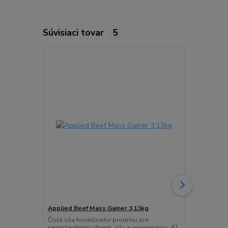
Súvisiaci tovar
5
Applied Beef Mass Gainer 3,13kg
Applied Cre
Čistá sila hovädzieho proteínu pre
Rice Cream o
nezastaviteľný objem, silu a regeneráciu. 42
chutný, vegán