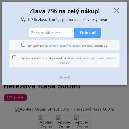
0
ks
za
0,00 EUR
Zľava 7% na celý nákup!
Využi 7% zľavu, ktorá je platná aj na zľavnený tovar.
Menu
Odoslať
Hľadať
Súhlasím so
spracovaním osobných údajov
pre účely registrácie.
Prajem si odoberať novinky e-mailom podľa
podmienok spracovania osobných
Úvod
Vitamíny, minerály a zdravie
Applied Organ Shield 300g +
údajov
.
nerezová fľaša 500ml
Applied Organ Shield 300g +
Zatvoriť
nerezová fľaša 500ml
TOP produkt