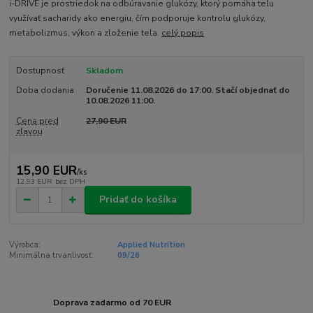
i-DRIVE je prostriedok na odbúravanie glukózy, ktorý pomáha telu
využívať sacharidy ako energiu, čím podporuje kontrolu glukózy,
metabolizmus, výkon a zloženie tela.
celý popis
Dostupnosť
Skladom
Doba dodania
Doručenie 11.08.2026 do 17:00. Stačí objednať do
10.08.2026 11:00.
Cena pred
27,90 EUR
zľavou
15,90 EUR
/
ks
12,93 EUR
bez DPH
Pridať do košíka
Výrobca:
Applied Nutrition
Minimálna trvanlivosť:
09/26
Doprava zadarmo od 70 EUR