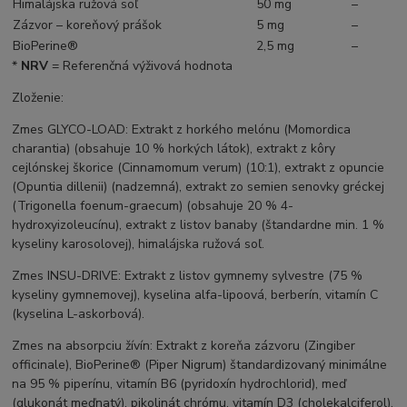
Himalájska ružová soľ
50 mg
–
Zázvor – koreňový prášok
5 mg
–
BioPerine®
2,5 mg
–
*
NRV
= Referenčná výživová hodnota
Zloženie:
Zmes GLYCO-LOAD: Extrakt z horkého melónu (Momordica
charantia) (obsahuje 10 % horkých látok), extrakt z kôry
cejlónskej škorice (Cinnamomum verum) (10:1), extrakt z opuncie
(Opuntia dillenii) (nadzemná), extrakt zo semien senovky gréckej
(Trigonella foenum-graecum) (obsahuje 20 % 4-
hydroxyizoleucínu), extrakt z listov banaby (štandardne min. 1 %
kyseliny karosolovej), himalájska ružová soľ.
Zmes INSU-DRIVE: Extrakt z listov gymnemy sylvestre (75 %
kyseliny gymnemovej), kyselina alfa-lipoová, berberín, vitamín C
(kyselina L-askorbová).
Zmes na absorpciu žívín: Extrakt z koreňa zázvoru (Zingiber
officinale), BioPerine® (Piper Nigrum) štandardizovaný minimálne
na 95 % piperínu, vitamín B6 (pyridoxín hydrochlorid), meď
(glukonát meďnatý), pikolinát chrómu, vitamín D3 (cholekalciferol).