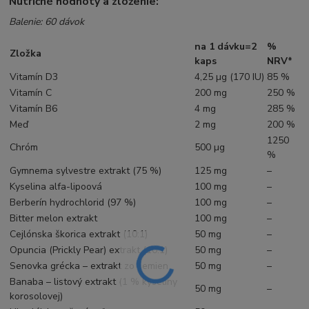
Nutričné hodnoty a zloženie:
Balenie: 60 dávok
na 1 dávku=2
%
Zložka
kaps
NRV*
Vitamín D3
4,25 µg (170 IU)
85 %
Vitamín C
200 mg
250 %
Vitamín B6
4 mg
285 %
Meď
2 mg
200 %
1250
Chróm
500 µg
%
Gymnema sylvestre extrakt (75 %)
125 mg
–
Kyselina alfa-lipoová
100 mg
–
Berberín hydrochlorid (97 %)
100 mg
–
Bitter melon extrakt
100 mg
–
Cejlónska škorica extrakt (10:1)
50 mg
–
Opuncia (Prickly Pear) extrakt (10:1)
50 mg
–
Senovka grécka – extrakt zo semien
50 mg
–
Banaba – listový extrakt (1 % kyseliny
50 mg
–
korosolovej)