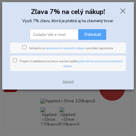
0
ks
za
0,00 EUR
Zľava 7% na celý nákup!
Využi 7% zľavu, ktorá je platná aj na zľavnený tovar.
Menu
Odoslať
Hľadať
Súhlasím so
spracovaním osobných údajov
pre účely registrácie.
Prajem si odoberať novinky e-mailom podľa
podmienok spracovania osobných
Úvod
Špeciálne produkty
Applied i-Drive 120kapsúl
údajov
.
Applied i-Drive 120kapsúl
Zatvoriť
- 43 %
Akcia