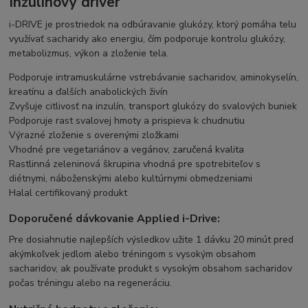
Inzulínový driver
i-DRIVE je prostriedok na odbúravanie glukózy, ktorý pomáha telu
využívať sacharidy ako energiu, čím podporuje kontrolu glukózy,
metabolizmus, výkon a zloženie tela.
Podporuje intramuskulárne vstrebávanie sacharidov, aminokyselín,
kreatínu a ďalších anabolických živín
Zvyšuje citlivosť na inzulín, transport glukózy do svalových buniek
Podporuje rast svalovej hmoty a prispieva k chudnutiu
Výrazné zloženie s overenými zložkami
Vhodné pre vegetariánov a vegánov, zaručená kvalita
Rastlinná zeleninová škrupina vhodná pre spotrebiteľov s
diétnymi, náboženskými alebo kultúrnymi obmedzeniami
Halal certifikovaný produkt
Doporučené dávkovanie Applied i-Drive:
Pre dosiahnutie najlepších výsledkov užite 1 dávku 20 minút pred
akýmkoľvek jedlom alebo tréningom s vysokým obsahom
sacharidov, ak používate produkt s vysokým obsahom sacharidov
počas tréningu alebo na regeneráciu.