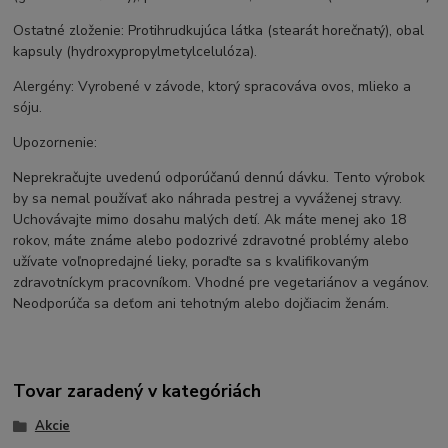
Ostatné zloženie: Protihrudkujúca látka (stearát horečnatý), obal
kapsuly (hydroxypropylmetylcelulóza).
Alergény: Vyrobené v závode, ktorý spracováva ovos, mlieko a
sóju.
Upozornenie:
Neprekračujte uvedenú odporúčanú dennú dávku. Tento výrobok
by sa nemal používať ako náhrada pestrej a vyváženej stravy.
Uchovávajte mimo dosahu malých detí. Ak máte menej ako 18
rokov, máte známe alebo podozrivé zdravotné problémy alebo
užívate voľnopredajné lieky, poraďte sa s kvalifikovaným
zdravotníckym pracovníkom. Vhodné pre vegetariánov a vegánov.
Neodporúča sa deťom ani tehotným alebo dojčiacim ženám.
Tovar zaradený v kategóriách
Akcie