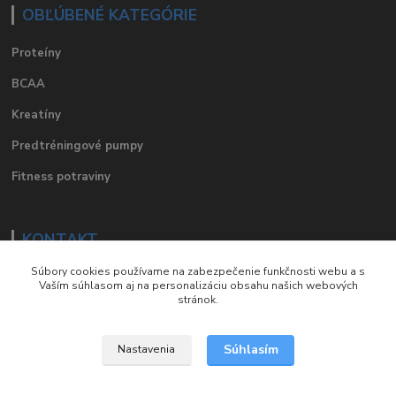
OBĽÚBENÉ KATEGÓRIE
Proteíny
BCAA
Kreatíny
Predtréningové pumpy
Fitness potraviny
KONTAKT
Súbory cookies používame na zabezpečenie funkčnosti webu a s
e-mail
:
eshop@suplements.sk
Vaším súhlasom aj na personalizáciu obsahu našich webových
stránok.
facebook
:
suplements.sk
Súhlasím
Nastavenia