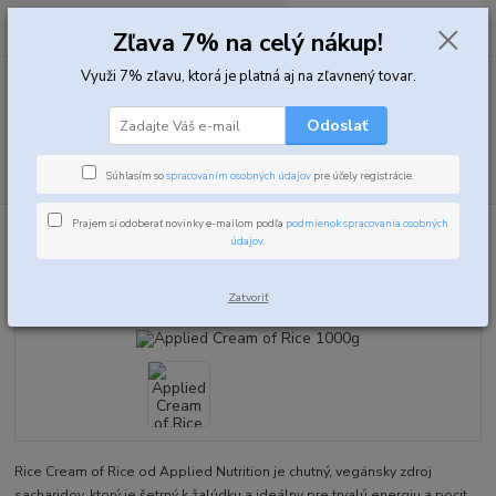
0
ks
za
0,00 EUR
Zľava 7% na celý nákup!
Využi 7% zľavu, ktorá je platná aj na zľavnený tovar.
Menu
Odoslať
Hľadať
Súhlasím so
spracovaním osobných údajov
pre účely registrácie.
Prajem si odoberať novinky e-mailom podľa
podmienok spracovania osobných
Úvod
Fitness potraviny
Fitness kaša
Applied Cream of Rice 1000g
údajov
.
Applied Cream of Rice 1000g
Zatvoriť
Rice Cream of Rice od Applied Nutrition je chutný, vegánsky zdroj
sacharidov, ktorý je šetrný k žalúdku a ideálny pre trvalú energiu a pocit