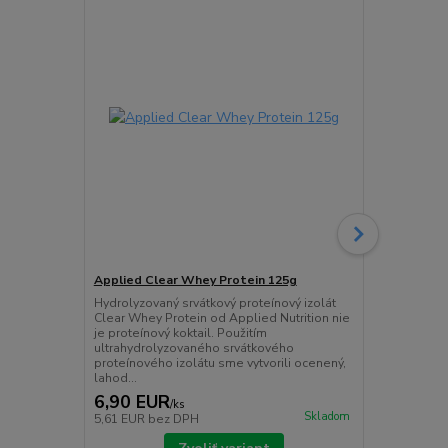
Applied Clear Whey Protein 125g
Applied Cri
Hydrolyzovaný srvátkový proteínový izolát
Critical Gre
Clear Whey Protein od Applied Nutrition nie
superzelenin
je proteínový koktail. Použitím
špenátu, pšen
ultrahydrolyzovaného srvátkového
svoje super
proteínového izolátu sme vytvorili ocenený,
spôsobom.
lahod...
6,90 EUR
19,90 E
/
ks
Skladom
5,61 EUR
bez DPH
16,18 EUR
b