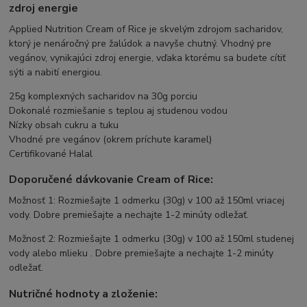
zdroj energie
Applied Nutrition Cream of Rice je skvelým zdrojom sacharidov,
ktorý je nenáročný pre žalúdok a navyše chutný. Vhodný pre
vegánov, vynikajúci zdroj energie, vďaka ktorému sa budete cítiť
sýti a nabití energiou.
25g komplexných sacharidov na 30g porciu
Dokonalé rozmiešanie s teplou aj studenou vodou
Nízky obsah cukru a tuku
Vhodné pre vegánov (okrem príchute karamel)
Certifikované Halal
Doporučené dávkovanie Cream of Rice:
Možnosť 1: Rozmiešajte 1 odmerku (30g) v 100 až 150ml vriacej
vody. Dobre premiešajte a nechajte 1-2 minúty odležať.
Možnosť 2: Rozmiešajte 1 odmerku (30g) v 100 až 150ml studenej
vody alebo mlieku . Dobre premiešajte a nechajte 1-2 minúty
odležať.
Nutričné hodnoty a zloženie: