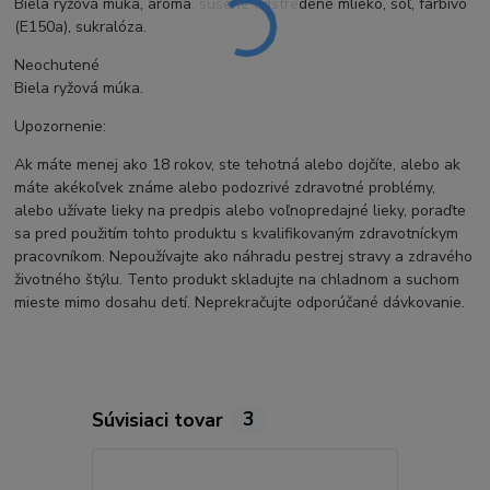
Biela ryžová múka, aróma, sušené odstredené mlieko, soľ, farbivo
(E150a), sukralóza.
Neochutené
Biela ryžová múka.
Upozornenie:
Ak máte menej ako 18 rokov, ste tehotná alebo dojčíte, alebo ak
máte akékoľvek známe alebo podozrivé zdravotné problémy,
alebo užívate lieky na predpis alebo voľnopredajné lieky, poraďte
sa pred použitím tohto produktu s kvalifikovaným zdravotníckym
pracovníkom. Nepoužívajte ako náhradu pestrej stravy a zdravého
životného štýlu. Tento produkt skladujte na chladnom a suchom
mieste mimo dosahu detí. Neprekračujte odporúčané dávkovanie.
Súvisiaci tovar
3