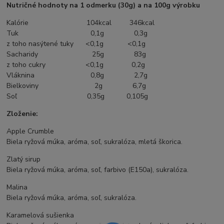
Nutričné hodnoty na 1 odmerku (30g) a na 100g výrobku
Kalórie 104kcal 346kcal
Tuk 0,1g 0,3g
z toho nasýtené tuky <0,1g <0,1g
Sacharidy 25g 83g
z toho cukry <0,1g 0,2g
Vláknina 0,8g 2,7g
Bielkoviny 2g 6,7g
Soľ 0,35g 0,105g
Zloženie:
Apple Crumble
Biela ryžová múka, aróma, soľ, sukralóza, mletá škorica.
Zlatý sirup
Biela ryžová múka, aróma, soľ, farbivo (E150a), sukralóza.
Malina
Biela ryžová múka, aróma, soľ, sukralóza.
Karamelová sušienka