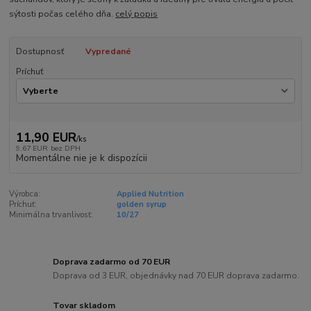
sýtosti počas celého dňa.
celý popis
Dostupnosť
Vypredané
Príchuť
11,90 EUR
/
ks
9,67 EUR
bez DPH
Momentálne nie je k dispozícii
Výrobca:
Applied Nutrition
Príchuť:
golden syrup
Minimálna trvanlivosť:
10/27
Doprava zadarmo od 70 EUR
Doprava od 3 EUR, objednávky nad 70 EUR doprava zadarmo.
Tovar skladom