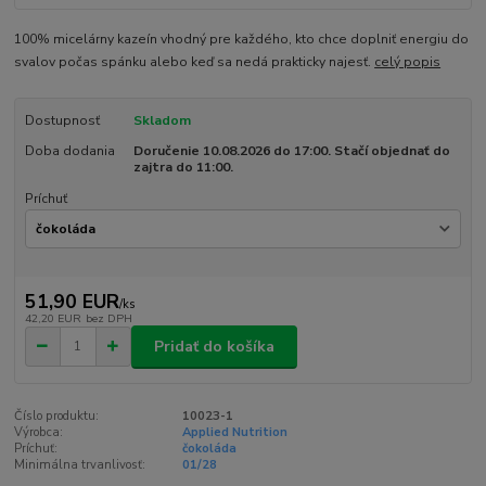
100% micelárny kazeín vhodný pre každého, kto chce doplniť energiu do
svalov počas spánku alebo keď sa nedá prakticky najesť.
celý popis
Dostupnosť
Skladom
Doba dodania
Doručenie 10.08.2026 do 17:00. Stačí objednať do
zajtra do 11:00.
Príchuť
51,90 EUR
/
ks
42,20 EUR
bez DPH
Pridať do košíka
Číslo produktu:
10023-1
Výrobca:
Applied Nutrition
Príchuť:
čokoláda
Minimálna trvanlivosť:
01/28