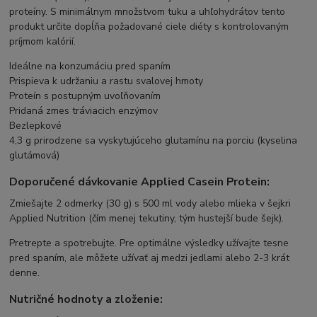
proteíny. S minimálnym množstvom tuku a uhľohydrátov tento
produkt určite dopĺňa požadované ciele diéty s kontrolovaným
príjmom kalórií.
Ideálne na konzumáciu pred spaním
Prispieva k udržaniu a rastu svalovej hmoty
Proteín s postupným uvoľňovaním
Pridaná zmes tráviacich enzýmov
Bezlepkové
4,3 g prirodzene sa vyskytujúceho glutamínu na porciu (kyselina
glutámová)
Doporučené dávkovanie Applied Casein Protein:
Zmiešajte 2 odmerky (30 g) s 500 ml vody alebo mlieka v šejkri
Applied Nutrition (čím menej tekutiny, tým hustejší bude šejk).
Pretrepte a spotrebujte. Pre optimálne výsledky užívajte tesne
pred spaním, ale môžete užívať aj medzi jedlami alebo 2-3 krát
denne.
Nutričné hodnoty a zloženie: