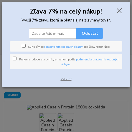
0
ks
za
0,00 EUR
Zľava 7% na celý nákup!
Využi 7% zľavu, ktorá je platná aj na zľavnený tovar.
Menu
Odoslať
Hľadať
Súhlasím so
spracovaním osobných údajov
pre účely registrácie.
Prajem si odoberať novinky e-mailom podľa
podmienok spracovania osobných
Úvod
Proteíny
Nočné proteíny
Applied Casein Protein 1800g čokoláda
údajov
.
Applied Casein Protein 1800g
Zatvoriť
čokoláda
Novinka