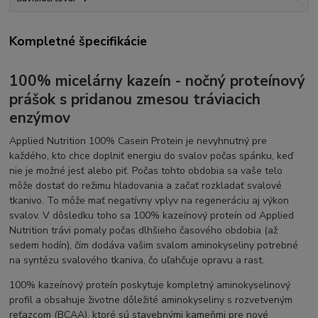
Kompletné špecifikácie
100% micelárny kazeín - nočný proteínový
prášok s pridanou zmesou tráviacich
enzýmov
Applied Nutrition 100% Casein Protein je nevyhnutný pre
každého, kto chce doplniť energiu do svalov počas spánku, keď
nie je možné jesť alebo piť. Počas tohto obdobia sa vaše telo
môže dostať do režimu hladovania a začať rozkladať svalové
tkanivo. To môže mať negatívny vplyv na regeneráciu aj výkon
svalov. V dôsledku toho sa 100% kazeínový proteín od Applied
Nutrition trávi pomaly počas dlhšieho časového obdobia (až
sedem hodín), čím dodáva vašim svalom aminokyseliny potrebné
na syntézu svalového tkaniva, čo uľahčuje opravu a rast.
100% kazeínový proteín poskytuje kompletný aminokyselinový
profil a obsahuje životne dôležité aminokyseliny s rozvetveným
reťazcom (BCAA), ktoré sú stavebnými kameňmi pre nové