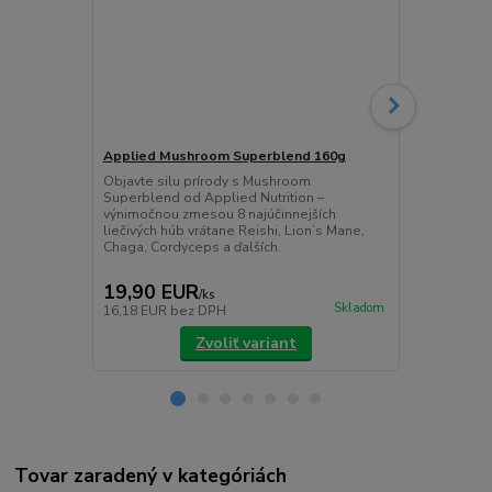
Applied Mushroom Superblend 160g
Applied Cre
Objavte silu prírody s Mushroom
Kreatín mono
Superblend od Applied Nutrition –
skúmaný dop
výnimočnou zmesou 8 najúčinnejších
športového v
liečivých húb vrátane Reishi, Lion’s Mane,
podporu rast
Chaga, Cordyceps a ďalších.
neochutený p
19,90 EUR
11,90 E
/
ks
Skladom
16,18 EUR
bez DPH
9,67 EUR
be
Zvoliť variant
Tovar zaradený v kategóriách