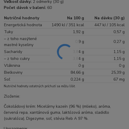
Veľkosť dávky:
2 odmerky (30 g)
Počet dávok v balení:
60
Nutričné hodnoty
Na 100 g
Na dávku (30 g)
Energetická hodnota
1490 kJ / 351 kcal
447 kJ / 105 kcal
Tuky
1,92 g
0,57 g
– z toho nasýtené
0,9 g
0,27 g
mastné kyseliny
Sacharidy
3,84 g
1,15 g
– z toho cukry
3,84 g
1,15 g
Vláknina
0 g
0 g
Bielkoviny
84,66 g
25,39 g
Soľ
0,224 g
67 mg
Nutričné hodnoty ostatných príchutí sa môžu líšiť.
Zloženie:
Čokoládový krém: Micelárny kazeín (96 %) (mlieko), aróma,
červená repa, xantánová guma, laktózová aróma, sladidlo
(sukralóza), Digezyme, soľ, stévia Reb A 97 %.
Upozornenie: