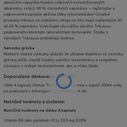
absolútne najvyššie hladiny celkových koncentrovaných
alkaloidov, celých 90 % steroidných saponínov – najčistejšie a
najkoncentrovanejšie aktívne látky fytochemikálie! Ostatné
produkty tribulus zo slabšieho zdroja na trhu majú najčastejšie 40
až 45 % saponínov. Vyskúšajte silu nášho silného Tribulusu
podporeného klinickým laboratórnym testovaním. Štúdie o
výhodách Tribulusu prebiehajú dodnes.
Senovka grécka
Niektoré sľubné výskumy ukázali, že užívanie doplnkov zo senovky
gréckej môže zlepšiť hladiny voľného testosterónu a symptómy
súvisiace s nízkym testosterónom, ako je nízke libido.
Doporučené dávkovanie TestoFX:
Užite 4 kapsuly Allmax TestoFX Sport denne s aspoň 200ml vody
po prebudení v tréningové aj netréningové dni.
Nutričné hodnoty a zloženie:
Nutričné hodnoty na dávku 4 kapsuly
Vitamín B6 (ako pyridoxín HCL) 10,5 mg 618%