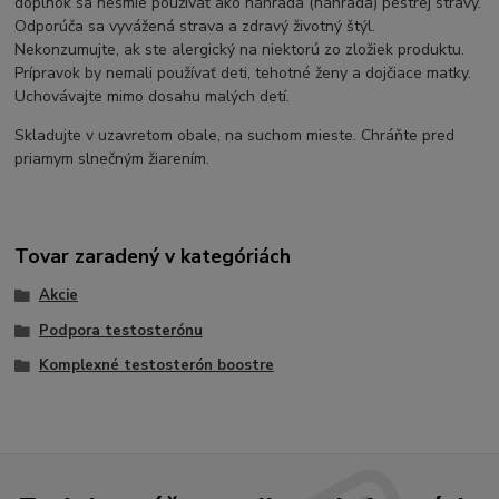
doplnok sa nesmie používať ako náhrada (náhrada) pestrej stravy.
Odporúča sa vyvážená strava a zdravý životný štýl.
Nekonzumujte, ak ste alergický na niektorú zo zložiek produktu.
Prípravok by nemali používať deti, tehotné ženy a dojčiace matky.
Uchovávajte mimo dosahu malých detí.
Skladujte v uzavretom obale, na suchom mieste. Chráňte pred
priamym slnečným žiarením.
Tovar zaradený v kategóriách
Akcie
Podpora testosterónu
Komplexné testosterón boostre