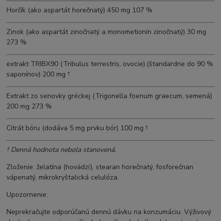
Horčík (ako aspartát horečnatý) 450 mg 107 %
Zinok (ako aspartát zinočnatý a monometionín zinočnatý) 30 mg
273 %
extrakt TRIBX90 (Tribulus terrestris, ovocie).
(štandardne do 90 %
saponínov) 200 mg †
Extrakt zo senovky gréckej (Trigonella foenum graecum, semená)
200 mg 273 %
Citrát bóru (dodáva 5 mg prvku bór) 100 mg †
† Denná hodnota nebola stanovená.
Zloženie
: želatína (hovädzí), stearan horečnatý, fosforečnan
vápenatý, mikrokryštalická celulóza.
Upozornenie:
Neprekračujte odporúčanú dennú dávku na konzumáciu. Výživový