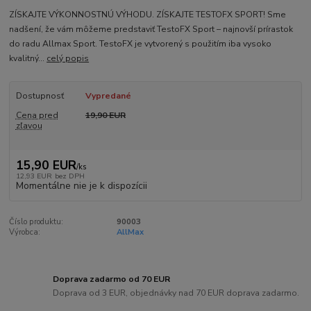
ZÍSKAJTE VÝKONNOSTNÚ VÝHODU. ZÍSKAJTE TESTOFX SPORT! Sme
nadšení, že vám môžeme predstaviť TestoFX Sport – najnovší prírastok
do radu Allmax Sport. TestoFX je vytvorený s použitím iba vysoko
kvalitný...
celý popis
Dostupnosť
Vypredané
Cena pred
19,90 EUR
zľavou
15,90 EUR
/
ks
12,93 EUR
bez DPH
Momentálne nie je k dispozícii
Číslo produktu:
90003
Výrobca:
AllMax
Doprava zadarmo od 70 EUR
Doprava od 3 EUR, objednávky nad 70 EUR doprava zadarmo.