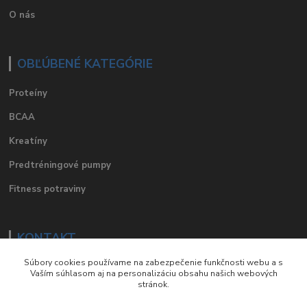
O nás
OBĽÚBENÉ KATEGÓRIE
Proteíny
BCAA
Kreatíny
Predtréningové pumpy
Fitness potraviny
KONTAKT
Súbory cookies používame na zabezpečenie funkčnosti webu a s
e-mail
:
eshop@suplements.sk
Vaším súhlasom aj na personalizáciu obsahu našich webových
stránok.
facebook
:
suplements.sk