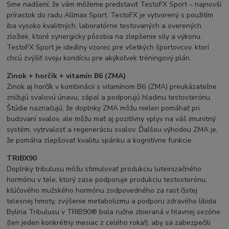
Sme nadšení, že vám môžeme predstaviť TestoFX Sport – najnovší
prírastok do radu Allmax Sport. TestoFX je vytvorený s použitím
iba vysoko kvalitných, laboratórne testovaných a overených
zložiek, ktoré synergicky pôsobia na zlepšenie sily a výkonu.
TestoFX Sport je ideálny vzorec pre všetkých športovcov, ktorí
chcú zvýšiť svoju kondíciu pre akýkoľvek tréningový plán.
Zinok + horčík + vitamín B6 (ZMA)
Zinok aj horčík v kombinácii s vitamínom B6 (ZMA) preukázateľne
znižujú svalovú únavu, zápal a podporujú hladinu testosterónu.
Štúdie naznačujú, že doplnky ZMA môžu nielen pomáhať pri
budovaní svalov, ale môžu mať aj pozitívny vplyv na váš imunitný
systém, vytrvalosť a regeneráciu svalov. Ďalšou výhodou ZMA je,
že pomáha zlepšovať kvalitu spánku a kognitívne funkcie.
TRIBX90
Doplnky tribulusu môžu stimulovať produkciu luteinizačného
hormónu v tele, ktorý zase podporuje produkciu testosterónu,
kľúčového mužského hormónu zodpovedného za rast čistej
telesnej hmoty, zvýšenie metabolizmu a podporu zdravého libida.
Bylina Tribulusu v TRIB90® bola ručne zbieraná v hlavnej sezóne
(len jeden konkrétny mesiac z celého roka!), aby sa zabezpečili