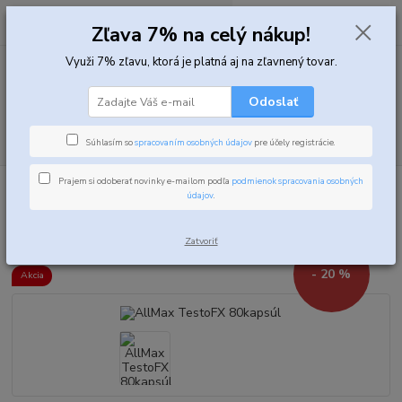
0
ks
za
0,00 EUR
Zľava 7% na celý nákup!
Využi 7% zľavu, ktorá je platná aj na zľavnený tovar.
Menu
Odoslať
Hľadať
Súhlasím so
spracovaním osobných údajov
pre účely registrácie.
Prajem si odoberať novinky e-mailom podľa
podmienok spracovania osobných
Úvod
Podpora testosterónu
Komplexné testosterón boostre
AllMax
údajov
.
TestoFX 80kapsúl
AllMax TestoFX 80kapsúl
Zatvoriť
- 20 %
Akcia