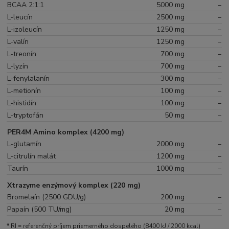
BCAA 2:1:1
5000 mg
–
L-leucín
2500 mg
–
L-izoleucín
1250 mg
–
L-valín
1250 mg
–
L-treonín
700 mg
–
L-lyzín
700 mg
–
L-fenylalanín
300 mg
–
L-metionín
100 mg
–
L-histidín
100 mg
–
L-tryptofán
50 mg
–
PER4M Amino komplex (4200 mg)
L-glutamín
2000 mg
–
L-citrulín malát
1200 mg
–
Taurín
1000 mg
–
Xtrazyme enzýmový komplex (220 mg)
Bromelaín (2500 GDU/g)
200 mg
–
Papaín (500 TU/mg)
20 mg
–
* RI = referenčný príjem priemerného dospelého (8400 kJ / 2000 kcal)