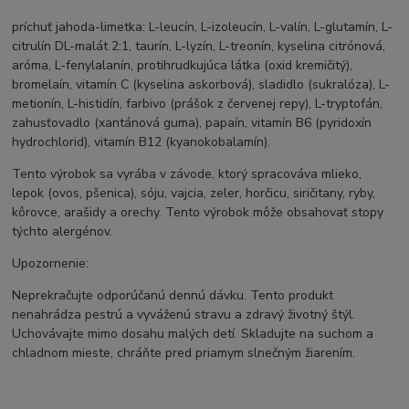
príchuť jahoda-limetka: L-leucín, L-izoleucín, L-valín, L-glutamín, L-
citrulín DL-malát 2:1, taurín, L-lyzín, L-treonín, kyselina citrónová,
aróma, L-fenylalanín, protihrudkujúca látka (oxid kremičitý),
bromelaín, vitamín C (kyselina askorbová), sladidlo (sukralóza), L-
metionín, L-histidín, farbivo (prášok z červenej repy), L-tryptofán,
zahusťovadlo (xantánová guma), papaín, vitamín B6 (pyridoxín
hydrochlorid), vitamín B12 (kyanokobalamín).
Tento výrobok sa vyrába v závode, ktorý spracováva mlieko,
lepok (ovos, pšenica), sóju, vajcia, zeler, horčicu, siričitany, ryby,
kôrovce, arašidy a orechy. Tento výrobok môže obsahovať stopy
týchto alergénov.
Upozornenie:
Neprekračujte odporúčanú dennú dávku. Tento produkt
nenahrádza pestrú a vyváženú stravu a zdravý životný štýl.
Uchovávajte mimo dosahu malých detí. Skladujte na suchom a
chladnom mieste, chráňte pred priamym slnečným žiarením.