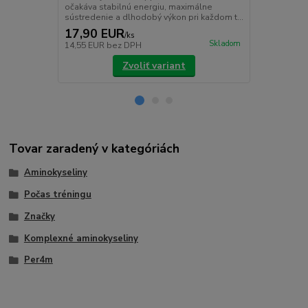
očakáva stabilnú energiu, maximálne
pre optimáln
sústredenie a dlhodobý výkon pri každom t...
starostlivo v
17,90 EUR
24,90 E
/
ks
Skladom
14,55 EUR
bez DPH
20,24 EUR
b
Zvoliť variant
Tovar zaradený v kategóriách
Aminokyseliny
Počas tréningu
Značky
Komplexné aminokyseliny
Per4m