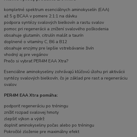
kompletné spektrum esenciálnych aminokyselín (EAA)
až 5 g BCAA v pomere 2:1:1 na dávku
podpora syntézy svalových bielkovín a rastu svalov
pomoc pri regenerácii a znížení svalového poškodenia
obsahuje glutamín, citrulín malát a taurín
doplnené o vitamíny C, B6 a B12
obsahuje enzýmy pre lepšie vstrebávanie živín
vhodný aj pre vegánov
Prečo si vybrať PER4M EAA Xtra?
Esenciálne aminokyseliny zohrávajú kľúčovú úlohu pri aktivácii
syntézy svalových bielkovín, čo je základ pre rast a regeneráciu
svalov.
PER4M EAA Xtra pomáha:
podporiť regeneráciu po tréningu
znížiť rozpad svalovej hmoty
zlepšiť výkon a výdrž
doplniť aminokyseliny počas alebo po tréningu
Pokročilé zloženie pre maximálny efekt