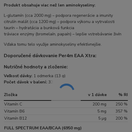
Produkt obsahuje viac než len aminokyseliny:
L-glutamín (cca 2000 mg) – podpora regenerácie a imunity
citrulín malát (cca 1200 mg) – podpora výkonu a vytrvalosti
taurín – hydratácia a bunková funkcia
tráviace enzýmy (bromelaín, papaín) – lepšie vstrebávanie živín
Vďaka tomu telo využije aminokyseliny efektívnejšie.
Doporučené dávkovanie Per4m EAA Xtra:
Nutričné hodnoty a zloženie:
Veľkosť dávky:
1 odmerka (13 g)
Počet dávok v balení:
32
Zložka
v 1 dávke
% RI
Vitamín C
200 mg
250 %
Vitamín B6
5 mg
357 %
Vitamín B12
5 µg
200 %
FULL SPECTRUM EAA/BCAA (6950 mg)