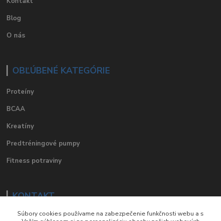
Kontakt
Blog
O nás
OBĽÚBENÉ KATEGÓRIE
Proteíny
BCAA
Kreatíny
Predtréningové pumpy
Fitness potraviny
KONTAKT
Súbory cookies používame na zabezpečenie funkčnosti webu a s
e-mail
:
eshop@suplements.sk