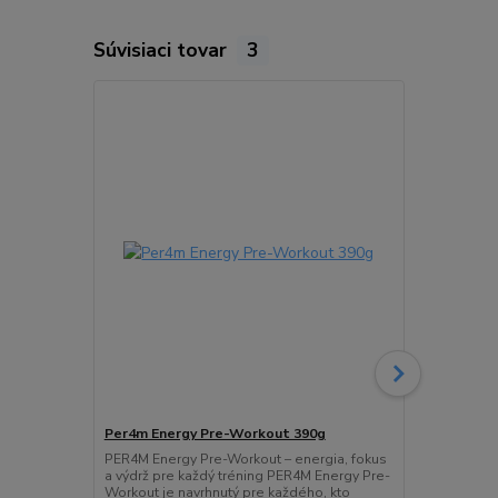
Súvisiaci tovar
3
Per4m Energy Pre-Workout 390g
Per4m Pre-
PER4M Energy Pre-Workout – energia, fokus
Per4m Pre-Wo
a výdrž pre každý tréning PER4M Energy Pre-
výkon pred 
Workout je navrhnutý pre každého, kto
Workout Stim