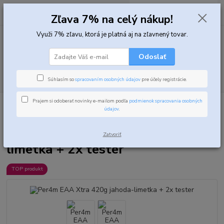
0
ks
za
0,00 EUR
Zľava 7% na celý nákup!
Využi 7% zľavu, ktorá je platná aj na zľavnený tovar.
Menu
Odoslať
Hľadať
Súhlasím so
spracovaním osobných údajov
pre účely registrácie.
Prajem si odoberať novinky e-mailom podľa
podmienok spracovania osobných
Úvod
Aminokyseliny
Komplexné aminokyseliny
Per4m EAA Xtra
údajov
.
420g jahoda-limetka + 2x tester
Per4m EAA Xtra 420g jahoda-
Zatvoriť
limetka + 2x tester
TOP produkt