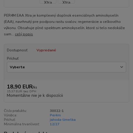
PER4M EAA Xtra je komplexný doplnok esenciálnych aminokyselín
(EAA), navrhnutý pre podporu rastu svalov, regenerácie a celkového
výkonu. Obsahuje plné spektrum aminokyselín, ktoré si telo nedokáže
sam...
celý popis
Dostupnosť
Vypredané
Príchuť
18,90 EUR
/
ks
15,37 EUR
bez DPH
Momentálne nie je k dispozícii
Číslo produktu:
30022-1
Výrobca:
Per4m
Príchuť:
jahoda-limetka
Minimálna trvanlivosť:
12/27