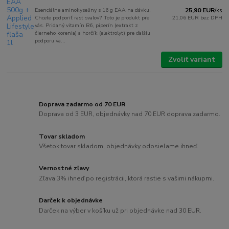
Esenciálne aminokyseliny s 16 g EAA na dávku.
25,90 EUR
/
ks
Chcete podporiť rast svalov? Toto je produkt pre
21,06 EUR
bez DPH
vás. Pridaný vitamín B6, piperín (extrakt z
čierneho korenia) a horčík (elektrolyt) pre ďalšiu
podporu va...
Zvoliť variant
Doprava zadarmo od 70 EUR
Doprava od 3 EUR, objednávky nad 70 EUR doprava zadarmo.
Tovar skladom
Všetok tovar skladom, objednávky odosielame ihneď.
Vernostné zľavy
Zľava 3% ihneď po registrácii, ktorá rastie s vašimi nákupmi.
Darček k objednávke
Darček na výber v košíku už pri objednávke nad 30 EUR.