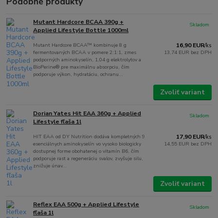
Podobné produkty
Mutant Hardcore BCAA 390g +
Skladom
Applied Lifestyle Bottle 1000ml
Mutant Hardcore BCAA™ kombinuje 8 g
16,90 EUR
/
ks
fermentovaných BCAA v pomere 2:1:1, zmes
13,74 EUR
bez DPH
podporných aminokyselín, 1,04 g elektrolytov a
BioPerine® pre maximálnu absorpciu, čím
podporuje výkon, hydratáciu, ochranu...
Zvoliť variant
Dorian Yates Hit EAA 360g + Applied
Skladom
Lifestyle fľaša 1l
HIT EAA od DY Nutrition dodáva kompletných 9
17,90 EUR
/
ks
esenciálnych aminokyselín vo vysoko biologicky
14,55 EUR
bez DPH
dostupnej forme obohatenej o vitamín B6, čím
podporuje rast a regeneráciu svalov, zvyšuje silu,
znižuje únav...
Zvoliť variant
Reflex EAA 500g + Applied Lifestyle
Skladom
fľaša 1l