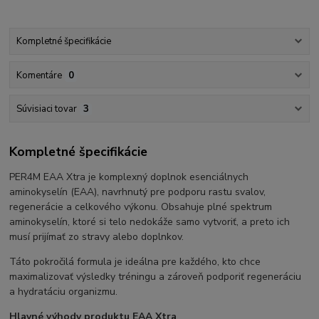
Kompletné špecifikácie
Komentáre
0
Súvisiaci tovar
3
Kompletné špecifikácie
PER4M EAA Xtra je komplexný doplnok esenciálnych
aminokyselín (EAA), navrhnutý pre podporu rastu svalov,
regenerácie a celkového výkonu. Obsahuje plné spektrum
aminokyselín, ktoré si telo nedokáže samo vytvoriť, a preto ich
musí prijímať zo stravy alebo doplnkov.
Táto pokročilá formula je ideálna pre každého, kto chce
maximalizovať výsledky tréningu a zároveň podporiť regeneráciu
a hydratáciu organizmu.
Hlavné výhody produktu EAA Xtra