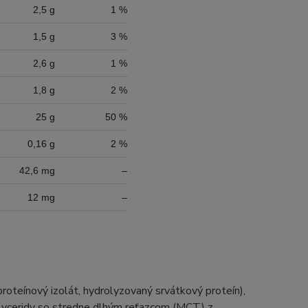
2,5 g
1 %
1,5 g
3 %
2,6 g
1 %
1,8 g
2 %
25 g
50 %
0,16 g
2 %
42,6 mg
–
12 mg
–
roteínový izolát, hydrolyzovaný srvátkový proteín),
iglyceridy so stredne dlhým reťazcom (MCT) z