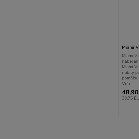
Miami V
Miami Vi
naberani
Miami Vi
nabitý p
pomôže n
Vďa...
48,90
39,76 E