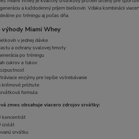
es Miami Whey je kvalitný srvátkový proteín určený pre športovco
generáciu a každodenný príjem bielkovín. Vďaka kombinácii viace
ideálne po tréningu aj počas dňa.
 výhody Miami Whey
ielkovín v jednej dávke
astu a ochrany svalovej hmoty
generácia po tréningu
ah cukrov a tukov
rozpustnosť
tráviace enzýmy pre lepšie vstrebávanie
a krémové príchute
srvátková formula
vá zmes obsahuje viacero zdrojov srvátky:
ý koncentrát
 izolát
ovanú srvátku