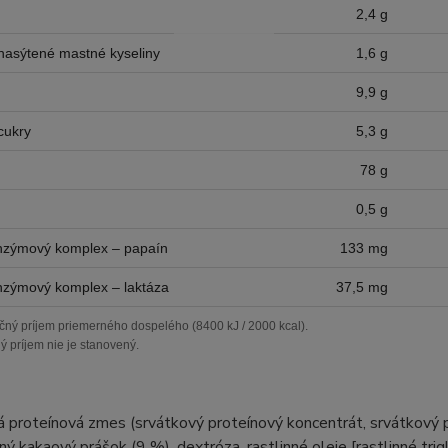
2,4 g
 nasýtené mastné kyseliny
1,6 g
9,9 g
cukry
5,3 g
78 g
0,5 g
enzýmový komplex – papaín
133 mg
enzýmový komplex – laktáza
37,5 mg
nčný príjem priemerného dospelého (8400 kJ / 2000 kcal).
ý príjem nie je stanovený.
 proteínová zmes (srvátkový proteínový koncentrát, srvátkový p
ý kakaový prášok (9 %), dextróza, rastlinné oleje [rastlinné tr