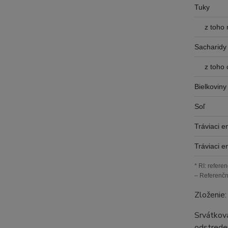
Tuky
z toho
Sacharidy
z toho 
Bielkoviny
Soľ
Tráviaci 
Tráviaci 
* RI: refere
– Referenčn
Zloženie:
Srvátková
odstreden