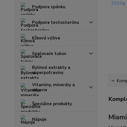
Podpora spánku
Podpora testosterónu
Kĺbová výživa
Spalovače tukov
Bylinné extrakty a
superpotraviny
Kompl
Vitamíny, minerály a
zdravie
Komple
Špeciálne produkty
Miami
Nápoje