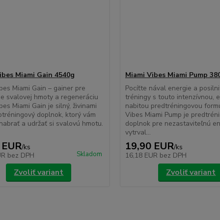
ibes Miami Gain 4540g
Miami Vibes Miami Pump 38
bes Miami Gain – gainer pre
Pocíťte nával energie a posilni
e svalovej hmoty a regeneráciu
tréningy s touto intenzívnou, 
bes Miami Gain je silný, živinami
nabitou predtréningovou form
otréningový doplnok, ktorý vám
Vibes Miami Pump je predtrén
abrať a udržať si svalovú hmotu.
doplnok pre nezastaviteľnú en
vytrval...
 EUR
19,90 EUR
/
ks
/
ks
Skladom
UR
bez DPH
16,18 EUR
bez DPH
Zvoliť variant
Zvoliť variant