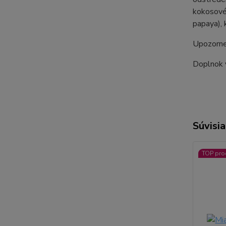
kokosovéh
papaya), 
Upozorne
Doplnok 
Súvisia
TOP pro