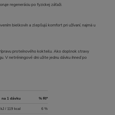
uje regeneráciu po fyzickej záťaži.
ením bielkovín a zlepšujú komfort pri užívaní, najmä u
ípravu proteínového kokteilu. Ako doplnok stravy
gu. V netréningové dni užite jednu dávku ihneď po
na 1 dávku
% RI*
kJ / 119 kcal
6 %