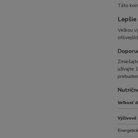
Táto komb
Lepšie
Veľkou vý
citlivejší
Doporu
Zmiešajte
užívajte 
prebudení
Nutričn
Veľkosť 
Výživové
Energetic