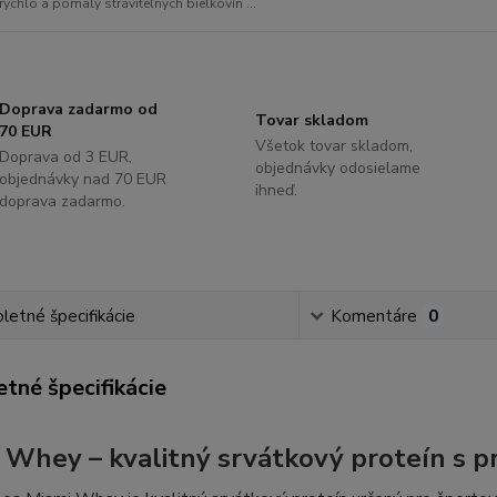
rýchlo a pomaly stráviteľných bielkovín ...
Doprava zadarmo od
Tovar skladom
70 EUR
Všetok tovar skladom,
Doprava od 3 EUR,
objednávky odosielame
objednávky nad 70 EUR
ihneď.
doprava zadarmo.
etné špecifikácie
Komentáre
0
tné špecifikácie
 Whey – kvalitný srvátkový proteín s p