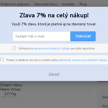
Poštovné a doprava
Vernostné zľavy
Kontakty
Blog
Zľava 7% na celý nákup!
Hľadať
Využi 7% zľavu, ktorá je platná aj na zľavnený tovar.
Odoslať
roteíny
Srvátkové proteíny
Miami Vibes Miami Whey 2270g čokolá
i Vibes Miami Whey 2270g čok
Súhlasím so
spracovaním osobných údajov
pre účely registrácie.
Prajem si odoberať novinky e-mailom podľa
podmienok spracovania osobných údajov
.
ukt
Miami 
enzýma
Zatvoriť
určený 
svalove
Dos
Prí