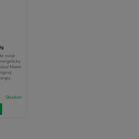
0g
te svoje
energeticky
ulou! Miami
ingový
ergiu,
Skladom