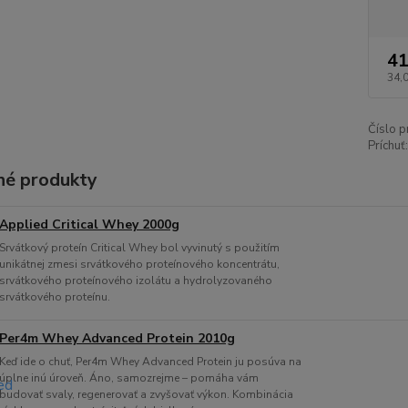
41
34,
Číslo p
Príchuť:
é produkty
Applied Critical Whey 2000g
Srvátkový proteín Critical Whey bol vyvinutý s použitím
unikátnej zmesi srvátkového proteínového koncentrátu,
srvátkového proteínového izolátu a hydrolyzovaného
srvátkového proteínu.
Per4m Whey Advanced Protein 2010g
Keď ide o chuť, Per4m Whey Advanced Protein ju posúva na
úplne inú úroveň. Áno, samozrejme – pomáha vám
budovať svaly, regenerovať a zvyšovať výkon. Kombinácia