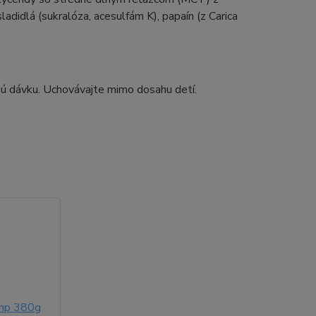
adidlá (sukralóza, acesulfám K), papaín (z Carica
ú dávku. Uchovávajte mimo dosahu detí.