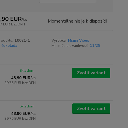
,90 EUR
/
ks
Momentálne nie je k dispozícii
07 EUR
bez DPH
roduktu:
10021-1
Výrobca:
Miami Vibes
čokoláda
Minimálna trvanlivosť:
11/28
Skladom
Zvoliť variant
48,90 EUR
/
ks
39,76 EUR
bez DPH
Skladom
Zvoliť variant
48,90 EUR
/
ks
39,76 EUR
bez DPH