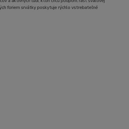
v a aktívnych ľudí, ktorí chcú podporiť rast svalovej
rých foriem srvátky poskytuje rýchlo vstrebateľné