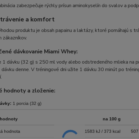
inácia zabezpečuje rýchly prísun aminokyselín do svalov a podpor
 trávenie a komfort
hodou produktu je obsah papainu a laktázy, ktoré pomáhajú s tráv
ch zákazníkov.
čené dávkovanie Miami Whey:
 1 dávku (32 g) s 250 ml vody alebo odstredeného mlieka na pr
1 dávku denne. V tréningové dni užite 1 dávku 30 minút po trénin
.
é hodnoty a zloženie:
dávky:
1 porcia (32 g)
 hodnoty
na 100 g
ká hodnota
1583 kJ / 373 kcal
507 