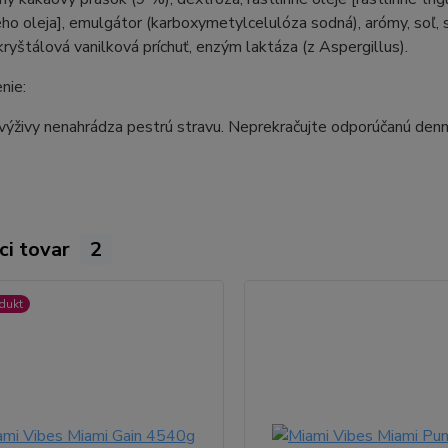
o oleja], emulgátor (karboxymetylcelulóza sodná), arómy, soľ, sl
kryštálová vanilková príchuť, enzým laktáza (z Aspergillus).
nie:
výživy nenahrádza pestrú stravu. Neprekračujte odporúčanú denn
ci tovar
2
dukt