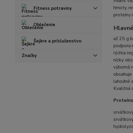
Miami Vib
hmoty, re
Fitness potraviny
proteíny 
Oblečenie
Hlavné
až 25 g b
Šejkre a príslušenstvo
podpora r
rýchla re
Značky
nízky obs
výborná 
obsahuje 
lahodné 
Kvalitná 
Proteíno
srvátkov
srvátkový
hydrolyz