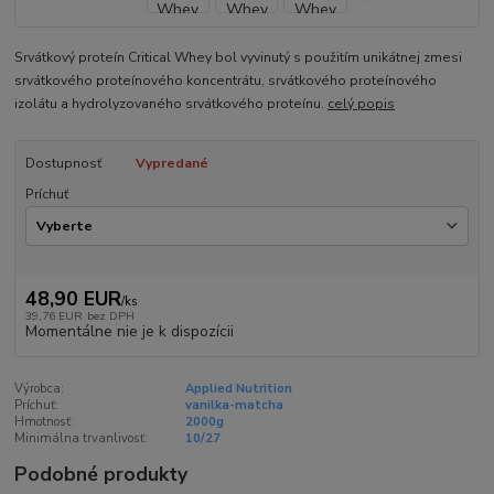
Srvátkový proteín Critical Whey bol vyvinutý s použitím unikátnej zmesi
srvátkového proteínového koncentrátu, srvátkového proteínového
izolátu a hydrolyzovaného srvátkového proteínu.
celý popis
Dostupnosť
Vypredané
Príchuť
48,90 EUR
/
ks
39,76 EUR
bez DPH
Momentálne nie je k dispozícii
Výrobca:
Applied Nutrition
Príchuť:
vanilka-matcha
Hmotnosť:
2000g
Minimálna trvanlivosť:
10/27
Podobné produkty