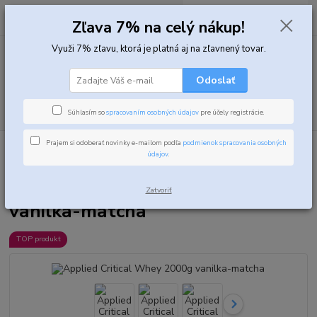
0
ks
za
0,00 EUR
Zľava 7% na celý nákup!
Využi 7% zľavu, ktorá je platná aj na zľavnený tovar.
Menu
Odoslať
Hľadať
Súhlasím so
spracovaním osobných údajov
pre účely registrácie.
Prajem si odoberať novinky e-mailom podľa
podmienok spracovania osobných
Úvod
Proteíny
Srvátkové proteíny
Applied Critical Whey 2000g
údajov
.
vanilka-matcha
Applied Critical Whey 2000g
Zatvoriť
vanilka-matcha
TOP produkt