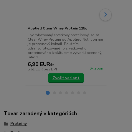
Applied Clear Whey Protein 125g
Applied Cri
Hydrolyzovaný srvátkový proteínový izolát
Critical Gre
Clear Whey Protein od Applied Nutrition nie
superzelenin
je proteínový koktail. Použitím
špenátu, pšen
ultrahydrolyzovaného srvátkového
svoje super
proteínového izolátu sme vytvorili ocenený,
spôsobom.
lahod...
6,90 EUR
19,90 E
/
ks
Skladom
5,61 EUR
bez DPH
16,18 EUR
b
Zvoliť variant
Tovar zaradený v kategóriách
Proteíny