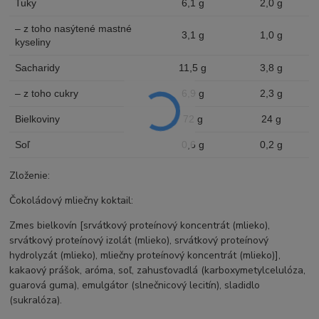
Tuky
6,1 g
2,0 g
– z toho nasýtené mastné
3,1 g
1,0 g
kyseliny
Sacharidy
11,5 g
3,8 g
– z toho cukry
6,9 g
2,3 g
Bielkoviny
72 g
24 g
Soľ
0,6 g
0,2 g
Zloženie:
Čokoládový mliečny koktail:
Zmes bielkovín [srvátkový proteínový koncentrát (mlieko),
srvátkový proteínový izolát (mlieko), srvátkový proteínový
hydrolyzát (mlieko), mliečny proteínový koncentrát (mlieko)],
kakaový prášok, aróma, soľ, zahusťovadlá (karboxymetylcelulóza,
guarová guma), emulgátor (slnečnicový lecitín), sladidlo
(sukralóza).