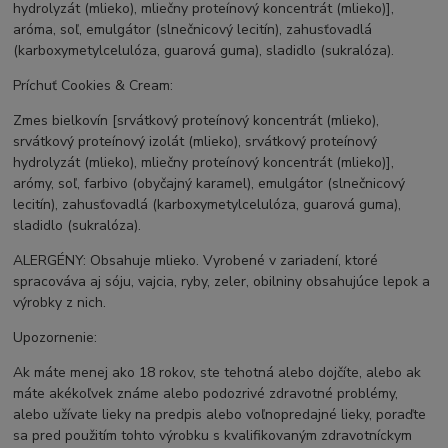
hydrolyzát (mlieko), mliečny proteínový koncentrát (mlieko)],
aróma, soľ, emulgátor (slnečnicový lecitín), zahusťovadlá
(karboxymetylcelulóza, guarová guma), sladidlo (sukralóza).
Príchuť Cookies & Cream:
Zmes bielkovín [srvátkový proteínový koncentrát (mlieko),
srvátkový proteínový izolát (mlieko), srvátkový proteínový
hydrolyzát (mlieko), mliečny proteínový koncentrát (mlieko)],
arómy, soľ, farbivo (obyčajný karamel), emulgátor (slnečnicový
lecitín), zahusťovadlá (karboxymetylcelulóza, guarová guma),
sladidlo (sukralóza).
ALERGÉNY: Obsahuje mlieko. Vyrobené v zariadení, ktoré
spracováva aj sóju, vajcia, ryby, zeler, obilniny obsahujúce lepok a
výrobky z nich.
Upozornenie:
Ak máte menej ako 18 rokov, ste tehotná alebo dojčíte, alebo ak
máte akékoľvek známe alebo podozrivé zdravotné problémy,
alebo užívate lieky na predpis alebo voľnopredajné lieky, poraďte
sa pred použitím tohto výrobku s kvalifikovaným zdravotníckym