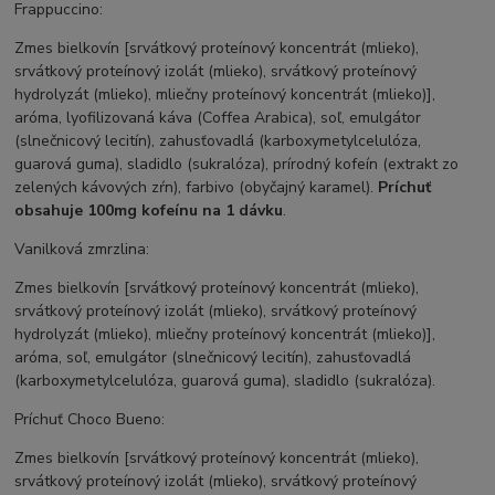
Frappuccino:
Zmes bielkovín [srvátkový proteínový koncentrát (mlieko),
srvátkový proteínový izolát (mlieko), srvátkový proteínový
hydrolyzát (mlieko), mliečny proteínový koncentrát (mlieko)],
aróma, lyofilizovaná káva (Coffea Arabica), soľ, emulgátor
(slnečnicový lecitín), zahusťovadlá (karboxymetylcelulóza,
guarová guma), sladidlo (sukralóza), prírodný kofeín (extrakt zo
zelených kávových zŕn), farbivo (obyčajný karamel).
Príchuť
obsahuje 100mg kofeínu na 1 dávku
.
Vanilková zmrzlina:
Zmes bielkovín [srvátkový proteínový koncentrát (mlieko),
srvátkový proteínový izolát (mlieko), srvátkový proteínový
hydrolyzát (mlieko), mliečny proteínový koncentrát (mlieko)],
aróma, soľ, emulgátor (slnečnicový lecitín), zahusťovadlá
(karboxymetylcelulóza, guarová guma), sladidlo (sukralóza).
Príchuť Choco Bueno:
Zmes bielkovín [srvátkový proteínový koncentrát (mlieko),
srvátkový proteínový izolát (mlieko), srvátkový proteínový