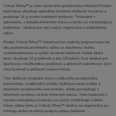
Critical Whey™ je zmes testovaná spoločnosťou Informed Protein,
ktorá teraz obsahuje optimálne množstvo bielkovín na porciu a
poskytuje 24 g vysoko kvalitných bielkovín. Testované v
laboratóriu, z dobytka kŕmeného trávou a rýchlo sa vstrebávajúca
bielkoviny – ideálna pre rast svalov, regeneráciu a každodenný
výkon.
Proteín Critical Whey™ Advanced bol vedecky prepracovaný tak,
aby poskytoval prvotriednu výživu so zlepšenou chuťou,
rozmiešateľnosťou a vyšším obsahom bielkovín. Každá dávka
teraz obsahuje 24 g bielkovín a iba 120 kalórií, čo je ideálne pre
športovcov, návštevníkov posilňovní a aktívnych jednotlivcov, ktorí
chcú budovať a udržiavať svalovú hmotu.
Táto špičková receptúra ​​​​zmesi srvátkového proteínového
koncentrátu, srvátkového izolátu, hydrolyzovanej srvátky a
mliečneho proteínového koncentrátu, všetky pochádzajú z
mliečnych výrobkov od kráv kŕmených trávou. Tieto bielkoviny s
vysokou biologickou hodnotou sa rýchlo vstrebávajú a ľahko
trávia, vďaka čomu je Critical Whey™ ideálny na regeneráciu po
tréningu alebo na dennú podporu príjmu bielkovín.