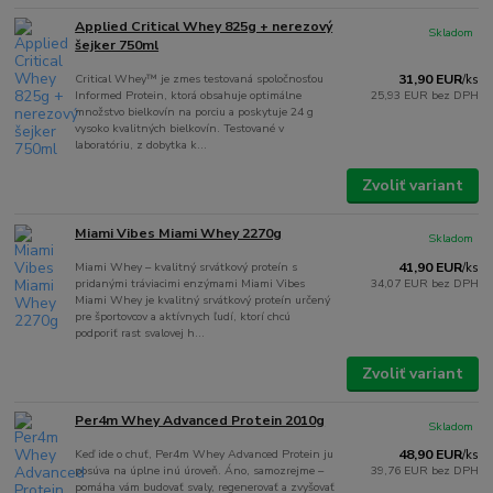
Applied Critical Whey 825g + nerezový
Skladom
šejker 750ml
Critical Whey™ je zmes testovaná spoločnosťou
31,90 EUR
/
ks
Informed Protein, ktorá obsahuje optimálne
25,93 EUR
bez DPH
množstvo bielkovín na porciu a poskytuje 24 g
vysoko kvalitných bielkovín. Testované v
laboratóriu, z dobytka k...
Zvoliť variant
Miami Vibes Miami Whey 2270g
Skladom
Miami Whey – kvalitný srvátkový proteín s
41,90 EUR
/
ks
pridanými tráviacimi enzýmami Miami Vibes
34,07 EUR
bez DPH
Miami Whey je kvalitný srvátkový proteín určený
pre športovcov a aktívnych ľudí, ktorí chcú
podporiť rast svalovej h...
Zvoliť variant
Per4m Whey Advanced Protein 2010g
Skladom
Keď ide o chuť, Per4m Whey Advanced Protein ju
48,90 EUR
/
ks
posúva na úplne inú úroveň. Áno, samozrejme –
39,76 EUR
bez DPH
pomáha vám budovať svaly, regenerovať a zvyšovať