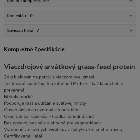
Kompletné špecifikácie
Komentáre
0
Súvisiaci tovar
7
Kompletné špecifikácie
Viaczdrojový srvátkový grass-feed proteín
24 g bielkovín na porciu z viaczdrojovej zmesi
Testované spoločnosťou Informed Protein – každá príchuť je
preverená
Nízkokalorické
Podporuje rast a udržanie svalovej hmoty
Obsah bielkovín overený v laboratóriu
Okamžite sa rozmieša – hladká, lahodná chuť
Bezlepkové, bez sóje a vhodné pre vegetariánov
Vyrobené z mliečnych výrobkov z dobytka kŕmeného trávou
Certifikované Halal