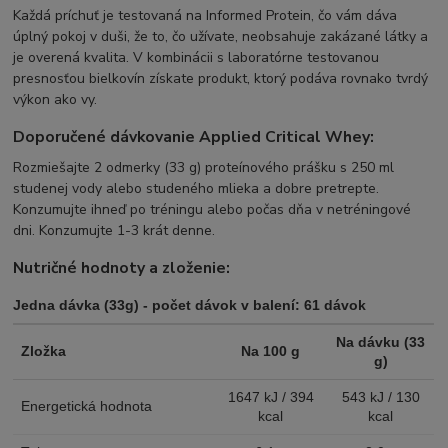
Každá príchuť je testovaná na Informed Protein, čo vám dáva
úplný pokoj v duši, že to, čo užívate, neobsahuje zakázané látky a
je overená kvalita. V kombinácii s laboratórne testovanou
presnosťou bielkovín získate produkt, ktorý podáva rovnako tvrdý
výkon ako vy.
Doporučené dávkovanie Applied Critical Whey:
Rozmiešajte 2 odmerky (33 g) proteínového prášku s 250 ml
studenej vody alebo studeného mlieka a dobre pretrepte.
Konzumujte ihneď po tréningu alebo počas dňa v netréningové
dni. Konzumujte 1-3 krát denne.
Nutričné hodnoty a zloženie:
Jedna dávka (33g) - počet dávok v balení: 61 dávok
Na dávku (33
Zložka
Na 100 g
g)
1647 kJ / 394
543 kJ / 130
Energetická hodnota
kcal
kcal